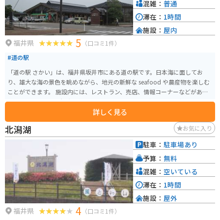
混雑：
普通
滞在：
1時間
施設：
屋内
5
福井県
（口コミ1件）
#道の駅
「道の駅 さかい」は、福井県坂井市にある道の駅です。日本海に面してお
り、雄大な海の景色を眺めながら、地元の新鮮な seafood や農産物を楽しむ
ことができます。 施設内には、レストラン、売店、情報コーナーなどがあ
り、地元の特産品や観光情報を入手できます。特に、新鮮な魚介類を使った
詳しく見る
海鮮丼や、地元産の野菜を使った料理が人気です。また、売店では、地元の
銘菓や地酒、工芸品なども販売されています。 バイクで訪れる場合、道の駅
北潟湖
お気に入り
さかいは、日本海沿岸を走る国道305号線沿いに位置しており、ツーリングの
休憩場所としても最適です。広い駐車場も完備されているので、安心してバ
駐車：
駐車場あり
イクを停めることができます。 周辺には、東尋坊や雄島など、風光明媚な観
予算：
無料
光スポットも点在しています。道の駅 さかいを拠点に、周辺の観光を楽しむ
のも良いでしょう。
混雑：
空いている
滞在：
1時間
施設：
屋外
4
福井県
（口コミ1件）