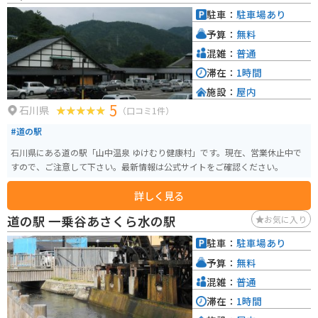
駐車：
駐車場あり
予算：
無料
混雑：
普通
滞在：
1時間
施設：
屋内
5
石川県
（口コミ1件）
#道の駅
石川県にある道の駅「山中温泉 ゆけむり健康村」です。現在、営業休止中で
すので、ご注意して下さい。最新情報は公式サイトをご確認ください。
詳しく見る
道の駅 一乗谷あさくら水の駅
お気に入り
駐車：
駐車場あり
予算：
無料
混雑：
普通
滞在：
1時間