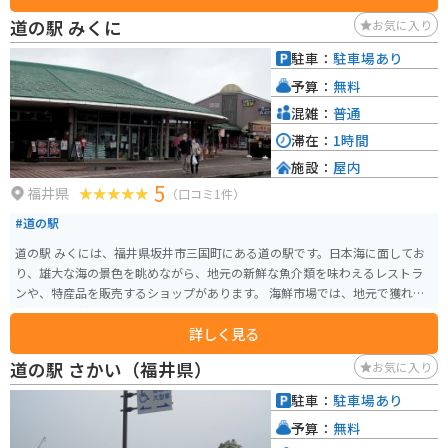
対岸の安島地区では4月下旬から5月にかけてワカメ漁が行われており、この
道の駅 みくに
お気に入り
時期になると獲れたてのワカメが天日干しされ、港は磯の香りに包まれま
す。224mの朱塗りの橋を渡り、78段の石段を上がるとヤブニッケイやタブの
駐車：
駐車場あり
樹木の中から、神秘と伝説に満ちた雰囲気を感じることができます。
予算：
無料
混雑：
普通
滞在：
1時間
施設：
屋内
5
福井県
（口コミ1件）
#道の駅
道の駅 みくには、福井県坂井市三国町にある道の駅です。日本海に面してお
り、雄大な海の景色を眺めながら、地元の新鮮な魚介類を味わえるレストラ
ンや、特産品を販売するショップがあります。 海鮮市場では、地元で獲れた
新鮮な魚介類が販売されており、その場で食べられるイートインスペースも
詳しく見る
あります。お土産には、越前がにや若狭ふぐなどの海産物加工品が人気です。
また、バイクで訪れる際は、日本海沿いの道路をツーリングするのがおすす
道の駅 さかい（福井県）
お気に入り
めです。特に、道の駅 みくにから東尋坊にかけての海岸線は、変化に富んだ
景色が楽しめ、バイク乗りにとって人気のスポットです。
駐車：
駐車場あり
予算：
無料