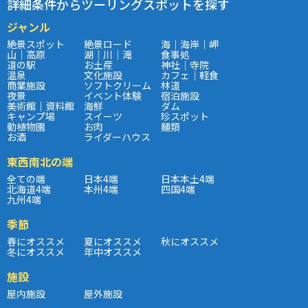
詳細条件からツーリングスポットを探す
ジャンル
絶景スポット
絶景ロード
海｜海岸｜岬
山｜高原
湖｜川｜滝
食事処
道の駅
お土産
神社｜寺院
温泉
文化施設
カフェ｜軽食
商業施設
ソフトクリーム
林道
夜景
イベント体験
宿泊施設
美術館｜資料館
海鮮
ダム
キャンプ場
スイーツ
珍スポット
動植物園
お肉
麺類
お酒
ライダーハウス
東西南北の端
全ての端
日本4端
日本本土4端
北海道4端
本州4端
四国4端
九州4端
季節
春にオススメ
夏にオススメ
秋にオススメ
冬にオススメ
年中オススメ
施設
屋内施設
屋外施設