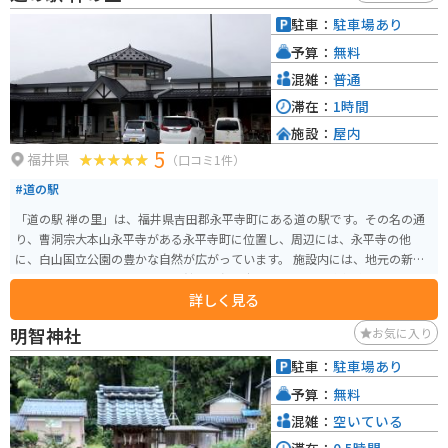
は、水晶浜海水浴場や、敦賀半島、蘇洞門などの観光スポットがあります。
駐車：
駐車場あり
特に、水晶浜海水浴場は、白い砂浜と青い海のコントラストが美しい、人気
予算：
無料
の海水浴場です。
混雑：
普通
滞在：
1時間
施設：
屋内
5
福井県
（口コミ1件）
#道の駅
「道の駅 禅の里」は、福井県吉田郡永平寺町にある道の駅です。その名の通
り、曹洞宗大本山永平寺がある永平寺町に位置し、周辺には、永平寺の他
に、白山国立公園の豊かな自然が広がっています。 施設内には、地元の新鮮
な野菜や特産品を販売する物産館や、永平寺町ならではの精進料理やそばな
詳しく見る
どを味わえるレストランがあります。 バイクで訪れる場合、道の駅には広い
駐車場が完備されているので安心です。永平寺周辺は、自然豊かな山間部を
明智神社
お気に入り
走るワインディングロードが続くので、ツーリングにも最適です。ただし、
山間部は天候が変わりやすいので、雨具の準備など、十分な注意が必要です。
駐車：
駐車場あり
永平寺町の名産品としては、永平寺味噌、永平寺ごま豆腐、越前そばなどが
予算：
無料
有名です。道の駅の物産館で購入できるので、お土産にいかがでしょうか。
混雑：
空いている