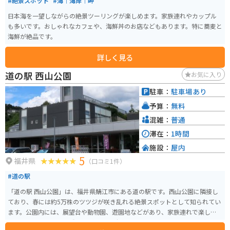
#絶景スポット
#海｜海岸｜岬
日本海を一望しながらの絶景ツーリングが楽しめます。家族連れやカップル
も多いです。おしゃれなカフェや、海鮮丼のお店などもあります。特に蕎麦と
海鮮が絶品です。
詳しく見る
道の駅 西山公園
お気に入り
駐車：
駐車場あり
予算：
無料
混雑：
普通
滞在：
1時間
施設：
屋内
5
福井県
（口コミ1件）
#道の駅
「道の駅 西山公園」は、福井県鯖江市にある道の駅です。西山公園に隣接し
ており、春には約5万株のツツジが咲き乱れる絶景スポットとして知られてい
ます。公園内には、展望台や動物園、遊園地などがあり、家族連れで楽しめ
ます。 バイクで訪れる際は、道の駅の駐車場にバイク専用のスペースがあり