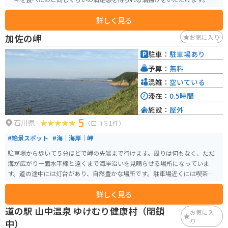
日や連休の時はとても混み、待ち時間も長いので、ピークを外した訪問がオ
詳しく見る
ススメです。
加佐の岬
お気に入り
駐車：
駐車場あり
予算：
無料
混雑：
空いている
滞在：
0.5時間
施設：
屋外
5
石川県
（口コミ1件）
#絶景スポット
#海｜海岸｜岬
駐車場から歩いて５分ほどで岬の先端まで行けます。周りは何もなく、ただ
海が広がり一面水平線と遠くまで海岸沿いを見晴らせる場所になっていま
す。道の途中には灯台があり、自然豊かな場所です。駐車場近くには喫茶店が
あるので、お茶を飲んだり休憩も出来ます。
詳しく見る
道の駅 山中温泉 ゆけむり健康村（閉鎖
お気に入
り
中）