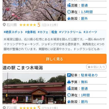
混雑：
普通
滞在：
1.5時間
施設：
屋外
5
石川県
（口コミ1件）
#絶景スポット
#食事処
#カフェ｜軽食
#ソフトクリーム
#スイーツ
木場潟公園は、石川県小松市にある木場潟を囲んだ公園です。一周6.4kmのサ
イクリングやウォーキング、ジョギングが出来る遊歩道や、東西南北に4つの
園地が整備されています。東園地には足湯やカフェ、ドッグランなどもあり
ます。季節によっては、カヌーやゲートゴルフを楽しめたり、お花見客で賑
詳しく見る
わいます。
道の駅 こまつ木場潟
お気に入り
駐車：
駐車場あり
予算：
無料
混雑：
普通
滞在：
1時間
施設：
屋内
5
石川県
（口コミ1件）