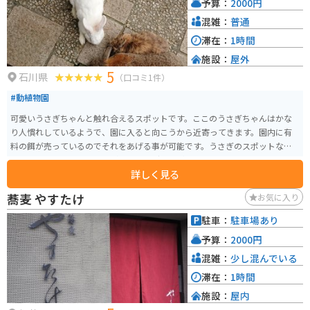
予算：
2000円
混雑：
普通
滞在：
1時間
施設：
屋外
5
石川県
（口コミ1件）
#動植物園
可愛いうさぎちゃんと触れ合えるスポットです。ここのうさぎちゃんはかな
り人慣れしているようで、園に入ると向こうから近寄ってきます。園内に有
料の餌が売っているのでそれをあげる事が可能です。うさぎのスポットなだ
けあり、土産物にはうさぎが関係したグッズが多いです。またうさぎだけな
詳しく見る
く実は亀もいます。ただ亀は近寄ってはこないです。
蕎麦 やすたけ
お気に入り
駐車：
駐車場あり
予算：
2000円
混雑：
少し混んでいる
滞在：
1時間
施設：
屋内