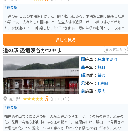
#道の駅
「道の駅 こまつ木場潟」は、石川県小松市にある、木場潟公園に隣接した道
の駅です。 広々とした園内には、芝生広場や遊具、ボート乗り場などがあ
り、家族連れで一日中楽しむことができます。 春には桜の名所としても知ら
れており、多くの花見客で賑わいます。 道の駅には、地元の新鮮な野菜や果
詳しく見る
物を販売する農産物直売所や、小松うどんや塩焼きそばなどのご当地グルメ
が味わえるレストランがあります。 また、レンタサイクルも用意されている
道の駅 恐竜渓谷かつやま
お気に入り
ので、木場潟公園内をサイクリングすることもおすすめです。 バイクで訪れ
る場合は、道の駅に隣接する駐車場にバイク専用の駐車スペースがありま
駐車：
駐車場あり
す。 木場潟公園は一周約4kmの周遊道路があり、景色を楽しみながらのんび
予算：
無料
り走ることができます。 道の駅 こまつ木場潟は、自然と触れ合いながら、地
元の美味しいものを楽しめる場所です。
混雑：
普通
滞在：
1時間
施設：
屋内
5
福井県
（口コミ1件）
#道の駅
福井県勝山市にある道の駅「恐竜渓谷かつやま」は、その名の通り、恐竜の
化石発掘で有名な勝山市にある道の駅です。 施設内には、勝山市で発掘され
た恐竜の化石や、恐竜について学べる「かつやま恐竜の森」があり、大人か