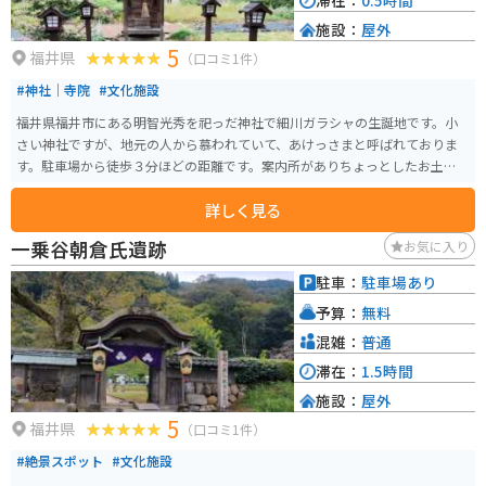
滞在：
0.5時間
施設：
屋外
5
福井県
（口コミ1件）
#神社｜寺院
#文化施設
福井県福井市にある明智光秀を祀っだ神社で細川ガラシャの生誕地です。小
さい神社ですが、地元の人から慕われていて、あけっさまと呼ばれておりま
す。駐車場から徒歩３分ほどの距離です。案内所がありちょっとしたお土産も
売っています。色々教えて頂けます。
詳しく見る
一乗谷朝倉氏遺跡
お気に入り
駐車：
駐車場あり
予算：
無料
混雑：
普通
滞在：
1.5時間
施設：
屋外
5
福井県
（口コミ1件）
#絶景スポット
#文化施設