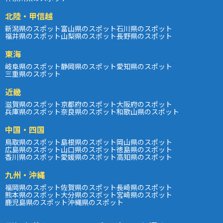
北陸・甲信越
新潟県のスポット
富山県のスポット
石川県のスポット
福井県のスポット
山梨県のスポット
長野県のスポット
東海
岐阜県のスポット
静岡県のスポット
愛知県のスポット
三重県のスポット
近畿
滋賀県のスポット
京都府のスポット
大阪府のスポット
兵庫県のスポット
奈良県のスポット
和歌山県のスポット
中国・四国
鳥取県のスポット
島根県のスポット
岡山県のスポット
広島県のスポット
山口県のスポット
徳島県のスポット
香川県のスポット
愛媛県のスポット
高知県のスポット
九州・沖縄
福岡県のスポット
佐賀県のスポット
長崎県のスポット
熊本県のスポット
大分県のスポット
宮崎県のスポット
鹿児島県のスポット
沖縄県のスポット