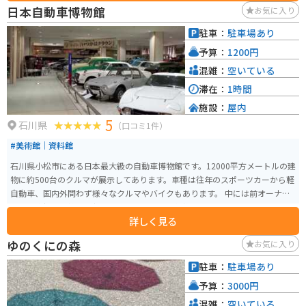
トです。山道を下ると雰囲気の良いパン屋やカフェもあるのでそれも楽しみ
日本自動車博物館
お気に入り
の一つです。
駐車：
駐車場あり
予算：
1200円
混雑：
空いている
滞在：
1時間
施設：
屋内
5
石川県
（口コミ1件）
#美術館｜資料館
石川県小松市にある日本最大級の自動車博物館です。12000平方メートルの建
物に約500台のクルマが展示してあります。車種は往年のスポーツカーから軽
自動車、国内外問わず様々なクルマやバイクもあります。 中には前オーナー
の趣味嗜好で交換した社外品を付けたままの状態のクルマもあり、創設者の
詳しく見る
意向で純正品に拘らず、わざとそのままにして当時のクルマ文化も感じ取っ
てほしいとのことです。ちょっとした休憩できるベンチも所々に設置されて
ゆのくにの森
お気に入り
いたり、カフェスペースもあるので長く滞在できます。
駐車：
駐車場あり
予算：
3000円
混雑：
空いている