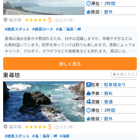
滞在：
2時間
施設：
屋外
5
福井県
（口コミ1件）
#絶景スポット
#絶景ロード
#海｜海岸｜岬
夏場は海水浴客が大勢訪れるため、日中は混雑しますが、早朝や夕方などは
比較的空いています。釣竿を持っていけば釣りも楽しめます。季節によっては
キジハタ、クロダイ、ホウボウなどの高級魚なども釣れます。 周辺には、東
尋坊や温泉施設などもあります。ビーチから国道305号線に入ると海岸沿いの
詳しく見る
道路で、景色を楽しみながらツーリングできます。最近ではイルカが近くま
で寄ってくる！と話題にもなりました。ただし、イルカに近づくのは危険で
東尋坊
お気に入り
実際に噛まれた人もいるので近づきすぎないように注意してください。
駐車：
駐車場あり
予算：
無料
混雑：
普通
滞在：
3時間
施設：
屋外
5
福井県
（口コミ1件）
#絶景スポット
#海｜海岸｜岬
#海鮮