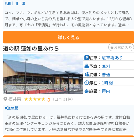
#湖｜川｜滝
コイ、フナ、ウナギなどが生息する北潟湖は、淡水釣りのメッカとして有名
で、湖岸や小舟の上から釣り糸を垂れる太公望で賑わいます。12月から翌年3
月まで、寒ブナの「柴漬漁」が行われ、冬の風物詩となっています。近年、
カヌー競技の好適地として、あわらカップカヌーポロ大会が開かれ、全国各
詳しく見る
地からカヌーヤーが集まります。
道の駅 蓮如の里あわら
お気に入り
駐車：
駐車場あり
予算：
無料
混雑：
普通
滞在：
1時間
施設：
屋内
5
福井県
（口コミ1件）
#道の駅
「道の駅 蓮如の里あわら」は、福井県あわら市にある道の駅です。北陸自動
車道の金津インターチェンジからほど近く、雄大な白山連峰を望む自然豊か
な場所に位置しています。 地元の新鮮な野菜や果物を販売する農産物直売所
や、あわら市の特産品である「越前あわら温泉」の湯を使った足湯などが人