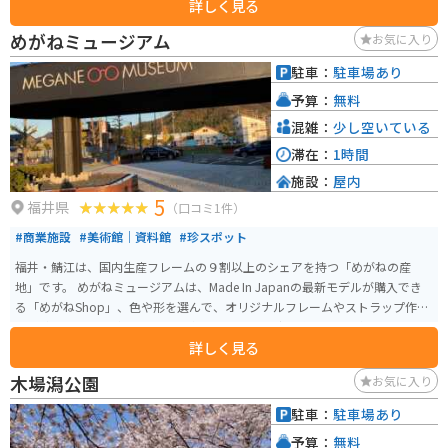
詳しく見る
ます。また、周辺には、眼鏡の産地として知られる鯖江市街地や、雄大な自
然を楽しめる越前海岸など、ツーリングスポットも充実しています。 地元の
めがねミュージアム
お気に入り
名産品としては、鯖江市の伝統工芸品である鯖江眼鏡や、越前漆器などが有
名です。道の駅内の売店でも購入できます。
駐車：
駐車場あり
予算：
無料
混雑：
少し空いている
滞在：
1時間
施設：
屋内
5
福井県
（口コミ1件）
#商業施設
#美術館｜資料館
#珍スポット
福井・鯖江は、国内生産フレームの９割以上のシェアを持つ「めがねの産
地」です。 めがねミュージアムは、Made In Japanの最新モデルが購入でき
る「めがねShop」、色や形を選んで、オリジナルフレームやストラップ作り
を体験できる「体験工房」、めがねの歴史をより深く知ることができる「め
詳しく見る
がね博物館」など、めがねを見て、触れて、体験できるスポットです。
木場潟公園
お気に入り
駐車：
駐車場あり
予算：
無料