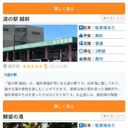
ら子供まで楽しむことができます。 また、地元の特産品を販売するコーナー
詳しく見る
もあり、恐竜の卵に見立てたユニークな形の「恐竜バーガー」や、恐竜の足
跡をかたどった「恐竜クッキー」など、お土産に最適な商品がたくさんあり
道の駅 越前
お気に入り
ます。 バイクで訪れる場合は、道の駅から「恐竜街道」と呼ばれる国道416
号線を北上すると、美しい渓谷美を眺めながらツーリングを楽しむことがで
駐車：
駐車場あり
きます。 道の駅の周辺には、温泉施設やキャンプ場などもあり、観光の拠点
予算：
無料
としても最適です。
混雑：
普通
滞在：
1時間
施設：
屋内
5
福井県
（口コミ1件）
#道の駅
「道の駅 越前」は、福井県福井市にある道の駅です。日本海に面しており、
雄大な海の景色を楽しむことができます。 新鮮な魚介類を使った海鮮丼や、
福井県産のそばを使ったそばなどが人気です。お土産には、越前焼の陶器
や、若狭塗の箸などがおすすめです。 バイクで行く場合は、日本海沿いの道
詳しく見る
路を走ることができ、ツーリングにも最適です。道の駅には、広い駐車場や休
憩スペースが完備されているので、安心して休憩することができます。 周辺
鱒留の滝
お気に入り
には、越前岬や東尋坊など、福井県を代表する観光スポットがたくさんあり
ます。少し足を延ばせば、雄島や雄島橋など、絶景スポットにも行くことがで
駐車：
駐車場あり