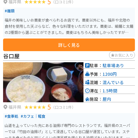
5
福井県
（口コミ1件）
#麺類
福井の美味しいお蕎麦が食べられるお店です。蕎麦以外にも、福井や北陸の
食材を使用した天ぷらなど、色々な料理をいただけます。蕎麦は、細麺と太麺
の2種類から選ぶことができました。蕎麦はもちろん美味しかったですが、ソ
ースで味付けされたかつ丼もおいしいです。
詳しく見る
谷口屋
お気に入り
駐車：
駐車場あり
予算：
1200円
混雑：
混んでいる
滞在：
1.5時間
施設：
屋内
5
福井県
（口コミ1件）
#食事処
#カフェ｜軽食
山道を上っていった先にある油揚げ専門のレストランです。福井県のスーパ
ーでは「竹田の油揚げ」として浸透している谷口屋が運営しています。ステ
ーキを食べたのと同じくらいの満足感を得られる油揚げをいただけます。休