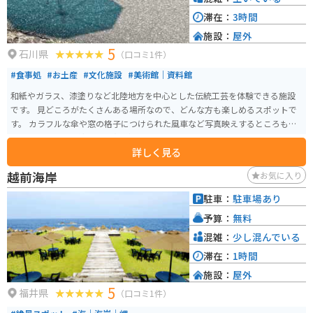
滞在：
3時間
施設：
屋外
5
石川県
（口コミ1件）
#食事処
#お土産
#文化施設
#美術館｜資料館
和紙やガラス、漆塗りなど北陸地方を中心とした伝統工芸を体験できる施設
です。 見どころがたくさんある場所なので、どんな方も楽しめるスポットで
す。 カラフルな傘や窓の格子につけられた風車など写真映えするところもた
くさんあるので、綺麗な写真を撮りたい人にもオススメです。
詳しく見る
越前海岸
お気に入り
駐車：
駐車場あり
予算：
無料
混雑：
少し混んでいる
滞在：
1時間
施設：
屋外
5
福井県
（口コミ1件）