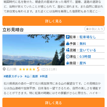
戦国時代に名を馳せた、朝倉氏の居城があった場所で、屋敷、道路の遺跡な
ど、当時が栄えていたことが感じられて、歴史に浸れます。また自然に囲まれ
て非日常も味わえます。また近くには当時を再現した復原町もあり見どころ
がいっぱいです。
詳しく見る
立杉見晴台
お気に入り
駐車：
駐車場なし
予算：
無料
混雑：
空いている
滞在：
0.5時間
施設：
屋外
5
石川県
（口コミ1件）
#絶景スポット
#山｜高原
#林道
石川県県民の森の一部で石川県加賀市にある山の展望台です。この見晴台か
らは白山連峰や加賀平野、日本海を一望できるため、自然の美しさを堪能す
ることができます。特に紅葉の時期にはその景観がさらに際立ち、ハイキン
グをする人や写真家が訪れます。 立杉見晴台へは山道を通ってアクセスする
詳しく見る
ため、バイクでツーリングを楽しみながら自然を感じることができるスポッ