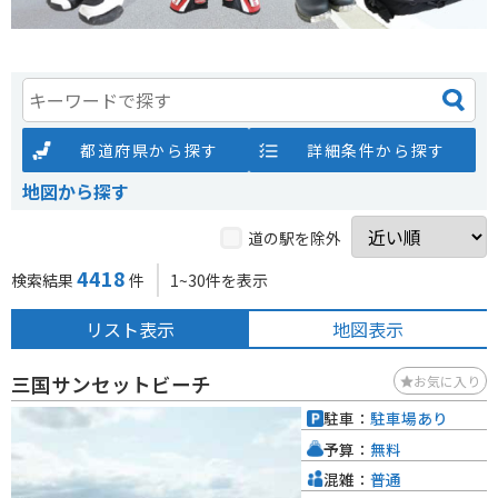
都道府県から探す
詳細条件から探す
地図から探す
道の駅を除外
4418
検索結果
件
1~30件を表示
リスト表示
地図表示
三国サンセットビーチ
お気に入り
駐車：
駐車場あり
予算：
無料
混雑：
普通