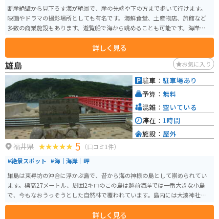
断崖絶壁から見下ろす海が絶景で、崖の先端や下の方まで歩いて行けます。
映画やドラマの撮影場所としても有名です。海鮮食堂、土産物店、旅館など
多数の商業施設もあります。遊覧船で海から眺めることも可能です。海岸通り
にも民宿、旅館、食堂、道の駅、景勝も多数あるので、周囲の観光スポット
詳しく見る
と合わせて訪れることをオススメします。
雄島
お気に入り
駐車：
駐車場あり
予算：
無料
混雑：
空いている
滞在：
1時間
施設：
屋外
5
福井県
（口コミ1件）
#絶景スポット
#海｜海岸｜岬
雄島は東尋坊の沖合に浮かぶ島で、昔から海の神様の島として崇められてい
ます。標高27メートル、周囲2キロのこの島は越前海岸では一番大きな小島
で、今もなおうっそうとした自然林で覆われています。島内には大湊神社と
雄島灯台が存在しますが、それ以外の目立った人工物はありません。島を一
詳しく見る
周する遊歩道を歩くと、日本海に浮かぶ小島の自然を堪能できます。 また、