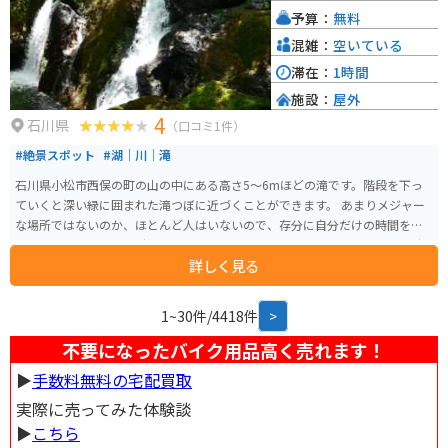
きます。
予算：
無料
混雑：
空いている
滞在：
1時間
施設：
屋外
4
石川県
（口コミ1件）
#絶景スポット
#湖｜川｜滝
石川県小松市西俣の町の山の中にある高さ5～6mほどの滝です。階段を下っ
ていくと深い緑に囲まれた滝つぼに近づくことができます。 あまりメジャー
な場所ではないのか、ほとんど人はいないので、存分に自分だけの時間を過
ごすことができます。 駐車場もありますが狭いです。バイクなら問題なく駐
詳しく見る
車できます。
1~30件/4418件
>
不要になったバイク用品高く売れます！
▶︎
手数料無料の宅配買取
実際に売ってみた体験談
▶︎
こちら