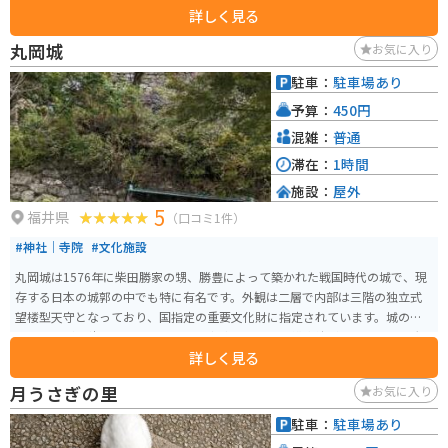
詳しく見る
気です。 また、併設されている「あわら歴史博物館」では、あわら市の歴史
や文化について学ぶことができます。 バイクで訪れる場合は、道の駅に隣接
丸岡城
お気に入り
する公園に、バイク専用の駐車スペースがあります。ツーリングの休憩場所
としても最適です。 あわら市の特産品としては、前述の「越前あわら温泉」
駐車：
駐車場あり
の湯を使ったコスメや、地元産の米粉を使ったスイーツなどがあります。道
予算：
450円
の駅でも販売しているので、お土産にいかがでしょうか。
混雑：
普通
滞在：
1時間
施設：
屋外
5
福井県
（口コミ1件）
#神社｜寺院
#文化施設
丸岡城は1576年に柴田勝家の甥、勝豊によって築かれた戦国時代の城で、現
存する日本の城郭の中でも特に有名です。外観は二層で内部は三階の独立式
望楼型天守となっており、国指定の重要文化財に指定されています。城の石
垣は「野づら積み」と呼ばれる古い方式で築かれ、排水性が良いことから大
詳しく見る
雨にも強いとされています。 400本のソメイヨシノが植えられた園内で春に
は美しい桜が満開になります。「日本のさくら名所100選」にも選ばれてお
月うさぎの里
お気に入り
り、4月には城下で丸岡城桜まつりが開催されます。また、丸岡城は「日本10
0名城」にも選定されており、その歴史と美しさを感じることができる観光ス
駐車：
駐車場あり
ポットです。