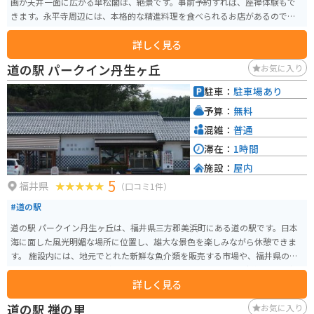
画が天井一面に広がる傘松閣は、絶景です。事前予約すれば、座禅体験もで
きます。永平寺周辺には、本格的な精進料理を食べられるお店があるので、
こちらも合わせてオススメです。
詳しく見る
道の駅 パークイン丹生ヶ丘
お気に入り
駐車：
駐車場あり
予算：
無料
混雑：
普通
滞在：
1時間
施設：
屋内
5
福井県
（口コミ1件）
#道の駅
道の駅 パークイン丹生ヶ丘は、福井県三方郡美浜町にある道の駅です。日本
海に面した風光明媚な場所に位置し、雄大な景色を楽しみながら休憩できま
す。 施設内には、地元でとれた新鮮な魚介類を販売する市場や、福井県の名
産品を販売するショップがあります。また、レストランでは、新鮮な魚介類
詳しく見る
を使った料理や、福井県ならではのグルメを堪能できます。 バイクで訪れる
場合、道の駅には広々とした駐車場が完備されているので安心です。日本海
道の駅 禅の里
お気に入り
沿いの道をツーリングする際には、ぜひ立ち寄ってみてください。 周辺に