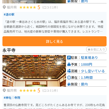
施設：
屋内
5
福井県
（口コミ1件）
#道の駅
「道の駅 一乗谷あさくら水の駅」は、福井県福井市にある道の駅です。一乗
谷朝倉氏遺跡から近く、戦国時代の雰囲気を感じながら休憩できます。 特産
品販売所では、地元産の新鮮な野菜や果物が購入できます。レストランで
は、福井名物のソースカツ丼や越前そばなどの郷土料理が味わえます。 バイ
詳しく見る
クで訪れる場合、広い駐車場があるので安心して停められます。また、道の
駅周辺には、一乗谷朝倉氏遺跡以外にも、丸岡城や東尋坊など、観光スポッ
永平寺
お気に入り
トがたくさんあります。福井の豊かな自然と歴史を感じながら、ツーリング
を楽しんでみてはいかがでしょうか。
駐車：
駐車場あり
予算：
1000円
混雑：
少し空いている
滞在：
1.5時間
施設：
屋内
5
福井県
（口コミ1件）
#神社｜寺院
曹洞宗の仏教寺院です。見どころがたくさんあるお寺ですが、230枚もの花鳥