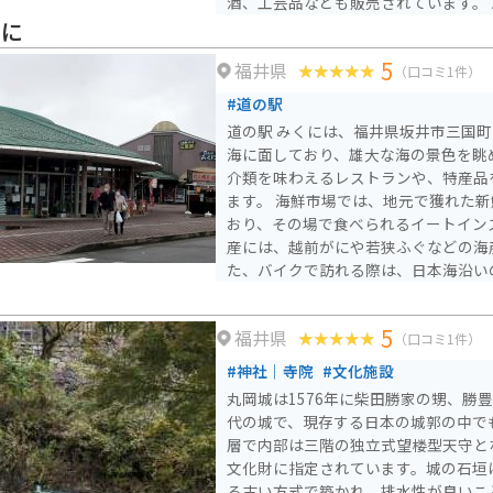
酒、工芸品なども販売されています。 バイクで訪れる場合、道
の駅 さかいは、日本海沿岸を走る国道
くに
り、ツーリングの休憩場所としても最
5
福井県
されているので、安心してバイクを停め
（口コミ1件）
辺には、東尋坊や雄島など、風光明媚
#道の駅
います。道の駅 さかいを拠点に、周
道の駅 みくには、福井県坂井市三国
でしょう。
海に面しており、雄大な海の景色を眺
介類を味わえるレストランや、特産品
ます。 海鮮市場では、地元で獲れた新鮮な魚介類が販売されて
おり、その場で食べられるイートイン
産には、越前がにや若狭ふぐなどの海
た、バイクで訪れる際は、日本海沿い
がおすすめです。特に、道の駅 みく
岸線は、変化に富んだ景色が楽しめ、
5
福井県
スポットです。
（口コミ1件）
#神社｜寺院
#文化施設
丸岡城は1576年に柴田勝家の甥、勝
代の城で、現存する日本の城郭の中で
層で内部は三階の独立式望楼型天守と
文化財に指定されています。城の石垣
る古い方式で築かれ、排水性が良いこ