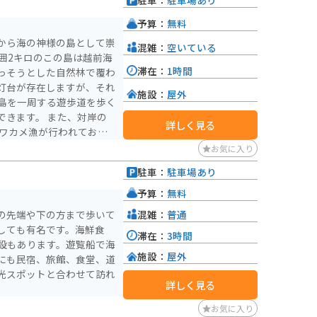
駐車：
駐車場あり
予算：
無料
から海の神様の島として崇
混雑：
空いている
囲2キロのこの島は越前海
滞在：
1時間
っそうとした自然林で覆わ
灯台が存在しますが、それ
施設：
屋外
島を一周する遊歩道を歩く
 また、対岸の
詳しく見る
てワカメ漁が行われてお
メが天日干しされ、港は磯
お気に入り
の橋を渡り、78段の石段を
駐車：
駐車場あり
中から、神秘と伝説に満ち
予算：
無料
混雑：
普通
の先端や下の方まで歩いて
しても有名です。海鮮食
滞在：
3時間
設もあります。遊覧船で海
施設：
屋外
にも民宿、旅館、食堂、道
光スポットと合わせて訪れ
詳しく見る
お気に入り