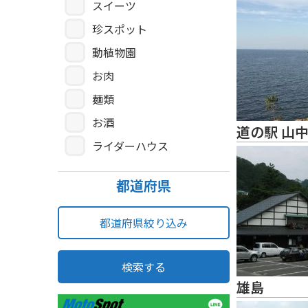
スイーツ
珍スポット
動植物園
お肉
麺類
お酒
道の駅 山
ライダーハウス
都道府県
都道府県絞り込み
検索する
雄島