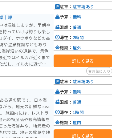
駐車：
駐車場あり
予算：
無料
岸｜岬
中は混雑しますが、早朝や
混雑：
普通
を持っていけば釣りも楽し
滞在：
2時間
ロダイ、ホウボウなどの高
施設：
屋外
と海岸沿いの道路で、景色
最近ではイルカが近くまで
詳しく見る
ただし、イルカに近づくの
近づきすぎないように注意
お気に入り
駐車：
駐車場あり
予算：
無料
にある道の駅です。日本海
混雑：
普通
がら、地元の新鮮な sea
滞在：
1時間
ストラ
地元の特産品や観光情報を
施設：
屋内
使った海鮮丼や、地元産の
売店では、地元の銘菓や地
詳しく見る