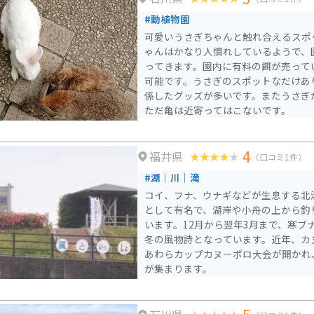
地元産の米粉を使ったスイーツなどが
#動植物園
しているので、お土産にいかがでしょ
可愛いうさぎちゃんと触れ合えるスポ
ゃんはかなり人慣れしているようで、
ってきます。園内に有料の餌が売って
可能です。うさぎのスポットなだけあ
係したグッズが多いです。またうさぎ
ただ亀は近寄ってはこないです。
4
福井県
（口コミ1件）
#湖｜川｜滝
コイ、フナ、ウナギなどが生息する北
として有名で、湖岸や小舟の上から釣
います。12月から翌年3月まで、寒ブ
冬の風物詩となっています。近年、カ
あわらカップカヌーポロ大会が開かれ
が集まります。