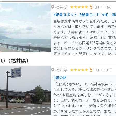
5
福井県
（口コミ1件）
#絶景スポット
#絶景ロード
#海｜海
夏場は海水浴客が大勢訪れるため、日
夕方などは比較的空いています。釣竿
めます。季節によってはキジハタ、ク
級魚なども釣れます。 周辺には、東尋坊や温泉施設などもあり
ます。ビーチから国道305号線に入る
を楽しみながらツーリングできます。
寄ってくる！と話題にもなりました。
は危険で実際に噛まれた人もいるので
かい（福井県）
してください。
5
福井県
（口コミ1件）
#道の駅
「道の駅 さかい」は、福井県坂井市
に面しており、雄大な海の景色を眺めな
food や農産物を楽しむことができます。 施設内には、レ
ン、売店、情報コーナーなどがあり、
入手できます。特に、新鮮な魚介類を
野菜を使った料理が人気です。また、