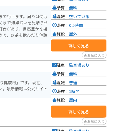
予算：
無料
混雑：
空いている
まで行けます。周りは何も
くまで海岸沿いを見晴らせ
滞在：
0.5時間
灯台があり、自然豊かな場
施設：
屋外
ので、お茶を飲んだり休憩
詳しく見る
お気に入り
駐車：
駐車場あり
予算：
無料
混雑：
普通
むり健康村」です。現在、
い。最新情報は公式サイト
滞在：
1時間
施設：
屋内
詳しく見る
お気に入り