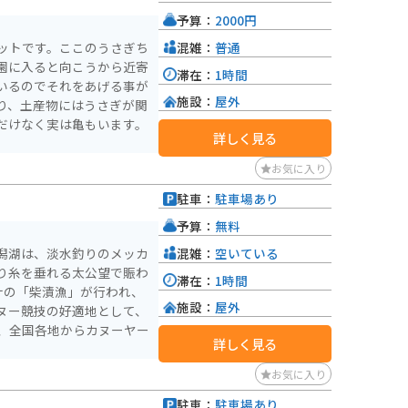
あります。道の駅でも販売
予算：
2000円
うか。
混雑：
普通
ットです。ここのうさぎち
園に入ると向こうから近寄
滞在：
1時間
いるのでそれをあげる事が
施設：
屋外
り、土産物にはうさぎが関
だけなく実は亀もいます。
詳しく見る
お気に入り
駐車：
駐車場あり
予算：
無料
混雑：
空いている
潟湖は、淡水釣りのメッカ
り糸を垂れる太公望で賑わ
滞在：
1時間
ナの「柴漬漁」が行われ、
施設：
屋外
ヌー競技の好適地として、
、全国各地からカヌーヤー
詳しく見る
お気に入り
駐車：
駐車場あり