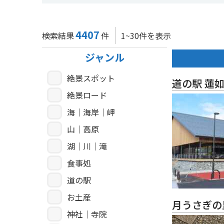
4407
検索結果
件
1~30件を表示
ジャンル
絶景スポット
道の駅 蓮
絶景ロード
海｜海岸｜岬
山｜高原
湖｜川｜滝
食事処
道の駅
お土産
月うさぎの
神社｜寺院