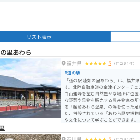
リスト表示
如の里あわら
5
福井県
（口コミ1件）
#道の駅
「道の駅 蓮如の里あわら」は、福井
す。北陸自動車道の金津インターチェ
白山連峰を望む自然豊かな場所に位置していま
な野菜や果物を販売する農産物直売所
る「越前あわら温泉」の湯を使った足湯
た、併設されている「あわら歴史博物
や文化について学ぶことができます。 バイクで訪れる場合は、
道の駅に隣接する公園に、バイク専用
里
す。ツーリングの休憩場所としても最適です。 あ
5
石川県
品としては、前述の「越前あわら温泉
（口コミ1件）