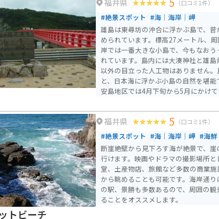
5
福井県
（口コミ1件）
#絶景スポット
#海｜海岸｜岬
雄島は東尋坊の沖合に浮かぶ島で、昔
められています。標高27メートル、周
岸では一番大きな小島で、今もなおう
れています。島内には大湊神社と雄島
以外の目立った人工物はありません。
と、日本海に浮かぶ小島の自然を堪能できます。
安島地区では4月下旬から5月にかけ
り、この時期になると獲れたてのワカ
の香りに包まれます。224mの朱塗り
5
福井県
上がるとヤブニッケイやタブの樹木の
（口コミ1件）
た雰囲気を感じることができます。
#絶景スポット
#海｜海岸｜岬
#海鮮
断崖絶壁から見下ろす海が絶景で、崖
行けます。映画やドラマの撮影場所と
堂、土産物店、旅館など多数の商業施
から眺めることも可能です。海岸通り
の駅、景勝も多数あるので、周囲の観
ることをオススメします。
ットビーチ