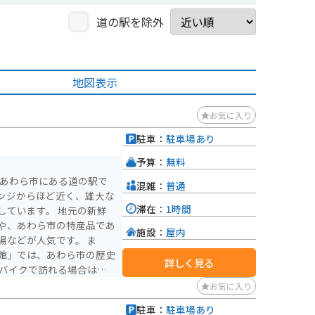
道の駅を除外
地図表示
お気に入り
駐車：
駐車場あり
予算：
無料
県あわら市にある道の駅で
混雑：
普通
ンジからほど近く、雄大な
滞在：
1時間
す。 地元の新鮮
や、あわら市の特産品であ
施設：
屋内
などが人気です。 ま
館」では、あわら市の歴史
詳しく見る
の駐車スペースがありま
お気に入り
わら市の特産
駐車：
駐車場あり
」の湯を使ったコスメや、