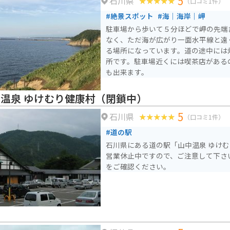
5
石川県
（口コミ1件）
#絶景スポット
#海｜海岸｜岬
駐車場から歩いて５分ほどで岬の先端
なく、ただ海が広がり一面水平線と遠
る場所になっています。道の途中には
所です。駐車場近くには喫茶店がある
も出来ます。
中温泉 ゆけむり健康村（閉鎖中）
5
石川県
（口コミ1件）
#道の駅
石川県にある道の駅「山中温泉 ゆけ
営業休止中ですので、ご注意して下さ
をご確認ください。