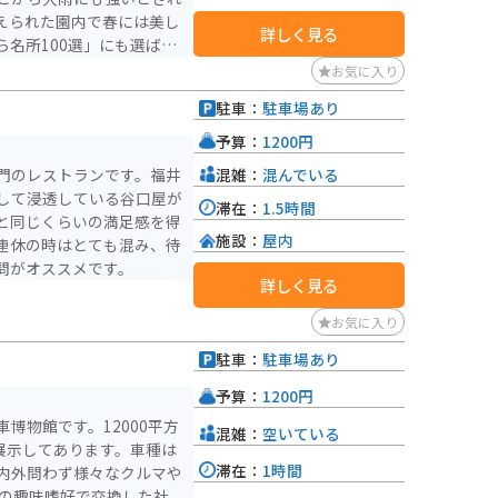
詳しく見る
名所100選」にも選ばれ
りが開催されます。また、
お気に入り
れており、その歴史と美し
駐車：
駐車場あり
です。
予算：
1200円
混雑：
混んでいる
門のレストランです。福井
して浸透している谷口屋が
滞在：
1.5時間
と同じくらいの満足感を得
施設：
屋内
連休の時はとても混み、待
問がオススメです。
詳しく見る
お気に入り
駐車：
駐車場あり
予算：
1200円
博物館です。12000平方
混雑：
空いている
展示してあります。車種は
滞在：
1時間
内外問わず様々なクルマや