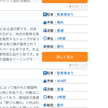
305号線沿いに位置してお
お気に入り
適です。広い駐車場も完備
駐車：
駐車場あり
ることができます。 周
な観光スポットも点在して
予算：
無料
辺の観光を楽しむのも良い
町にある道の駅です。日本
混雑：
普通
めながら、地元の新鮮な魚
滞在：
1時間
を販売するショップがあり
施設：
屋内
スペースもあります。お土
産物加工品が人気です。ま
詳しく見る
の道路をツーリングするの
にから東尋坊にかけての海
お気に入り
バイク乗りにとって人気の
駐車：
駐車場あり
予算：
450円
豊によって築かれた戦国時
混雑：
普通
も特に有名です。外観は二
滞在：
1時間
なっており、国指定の重要
は「野づら積み」と呼ばれ
施設：
屋外
とから大雨にも強いとされ