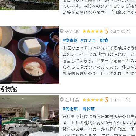
ています。 400本のソメイヨシノが植えられた園内で春には美し
い桜が満開になります。「日本のさくら
ており、4月には城下で丸岡城桜まつ
丸岡城は「日本100名城」にも選定さ
5
福井県
さを感じることができる観光スポット
（口コミ1件）
#食事処
#カフェ｜軽食
山道を上っていった先にある油揚げ専
県のスーパーでは「竹田の油揚げ」と
運営しています。ステーキを食べたの
られる油揚げをいただけます。休日や
ち時間も長いので、ピークを外した訪
博物館
5
石川県
（口コミ1件）
#美術館｜資料館
石川県小松市にある日本最大級の自動車
メートルの建物に約500台のクルマが
往年のスポーツカーから軽自動車、国
バイクもあります。 中には前オーナーの趣味嗜好で交換した社