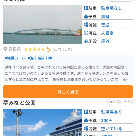
駐車：
駐車場なし
予算：
無料
混雑：
普通
滞在：
未設定
施設：
屋外
5
島根県
（口コミ1件）
#絶景ロード
#海｜海岸｜岬
通称「ベタ踏み坂」と呼ばれている急勾配に見える橋です。実際の勾配はそ
こまでではないので、走ると普通の橋です。遠くから望遠レンズを使って撮
影すると急勾配に見えます。 島根県と鳥取県を跨いでかかっています。 車の
CMでも使用されたことのある場所なので、テレビで見たことのある人はいる
詳しく見る
かもしれませんが、島根にあることは意外と知られていないので、行ってお
くと話題作りになるかもしれません。 橋自体には当然駐車はできませんが、
夢みなと公園
お気に入り
渡り切った先にコンビニがあるので、そこ止めて眺めている人が多いです。
駐車：
駐車場あり
予算：
300円
混雑：
空いている