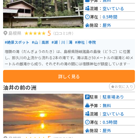
混雑：
空いている
滞在：
0.5時間
施設：
屋外
5
島根県
（口コミ1件）
#絶景スポット
#山｜高原
#湖｜川｜滝
#神社｜寺院
壇鏡の滝（だんぎょうのたき）は、島根県隠岐諸島の島後（どうご）に位置
し、那久川の上流から流れる2本の滝です。滝は高さ50メートルの雄滝と40メ
ートルの雌滝から成り、それぞれの滝の間には壇鏡神社が鎮座しています。
雄滝の背後には滝観音を祀る洞窟があり、「裏見の滝」としても知られてい
詳しく見る
ます。 「日本の滝百選」にも選ばれています。また、湧き水は「名水百選」
に選定され、生活用水や農業にも利用されています。毎年9月1日には八朔祭
油井の前の洲
お気に入り
が行われ、地域の伝統文化とも深く結びついています。隠岐の自然美と信仰
が融合するこのスポットは、スピリチュアルな場所としても人気がありま
駐車：
駐車場あり
す。
予算：
無料
混雑：
空いている
滞在：
0.5時間
施設：
屋外