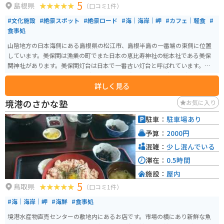
5
島根県
（口コミ1件）
#文化施設
#絶景スポット
#絶景ロード
#海｜海岸｜岬
#カフェ｜軽食
#
食事処
山陰地方の日本海側にある島根県の松江市、島根半島の一番端の東側に位置
しています。美保関は漁業の町でまた日本の恵比寿神社の総本社である美保
関神社があります。美保関灯台は日本で一番古い灯台と呼ばれています。灯台
までの道は山道で、ツーリングをするには丁度良いワインディングの道で
詳しく見る
す。灯台には軽食の喫茶店もあり、また景色は素晴らしいです。中国地方の最
高峰大山から隠岐島まで見渡せます。
境港のさかな塾
お気に入り
駐車：
駐車場あり
予算：
2000円
混雑：
少し混んでいる
滞在：
0.5時間
施設：
屋内
5
鳥取県
（口コミ1件）
#海｜海岸｜岬
#海鮮
#食事処
境港水産物直売センターの敷地内にあるお店です。市場の横にあり新鮮な魚