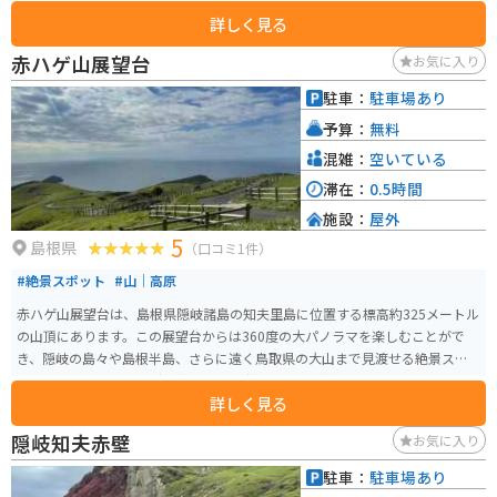
「くらしの清水」として古くから親しまれ、飲料水や料理、特にお米を炊く
詳しく見る
のに使われています。 河井湧水は、どんなに暑い夏でも枯れることがないと
され、信仰の対象としても大切にされています。来居港から車でわずか3分の
赤ハゲ山展望台
お気に入り
場所にあり、アクセスも良く、観光スポットとして訪れる人も多い場所で
す。
駐車：
駐車場あり
予算：
無料
混雑：
空いている
滞在：
0.5時間
施設：
屋外
5
島根県
（口コミ1件）
#絶景スポット
#山｜高原
赤ハゲ山展望台は、島根県隠岐諸島の知夫里島に位置する標高約325メートル
の山頂にあります。この展望台からは360度の大パノラマを楽しむことがで
き、隠岐の島々や島根半島、さらに遠く鳥取県の大山まで見渡せる絶景スポ
ットです。特に、カルデラ湾に浮かぶ島々の景色が美しく、晴れた日には日
詳しく見る
本海に広がる風景が一望できます。 展望台周辺には放牧された牛がのんびり
と草を食む姿も見られます。駐車場やトイレも整備されており、自然を満喫
隠岐知夫赤壁
お気に入り
する観光地として人気があります。
駐車：
駐車場あり