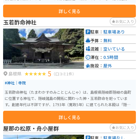
島前を望む絶景が広がり、特に夕日の眺望が素晴らしいスポットとして知ら
詳しく見る
れています。 明治時代に設置された旧灯台の灯篭が展望台近くに残されてお
り、当時の様子を偲ぶことができます。また、遊歩道を散策する途中で放牧
玉若酢命神社
お気に入り
された牛に出会うこともあり、隠岐ならではの自然を楽しめる場所です。
駐車：
駐車場あり
予算：
無料
混雑：
空いている
滞在：
0.5時間
施設：
屋外
5
島根県
（口コミ1件）
#神社｜寺院
玉若酢命神社（たまわかすのみことじんじゃ）は、島根県隠岐郡隠岐の島町
に位置する神社で、隠岐諸島の開拓に関わった神・玉若酢命を祀っていま
す。創建年代は不詳ですが、1793年（寛政5年）に建てられた本殿は「隠岐造
り」と呼ばれる独自の建築様式を持ち、島の文化的な象徴となっています。
詳しく見る
境内には、樹齢2000年以上とされる「八百杉」と呼ばれる巨木が立ちます。
毎年6月5日には、三大祭の一つである「御霊風流（ごりょうふりゅう）」と
屋那の松原・舟小屋群
お気に入り
いう伝統的な祭りが行われ、多くの参拝客が集まります。隠岐の総社として、
長い歴史と伝統を誇るこの神社は、地元住民にとって重要な信仰の場であ
駐車：
駐車場なし