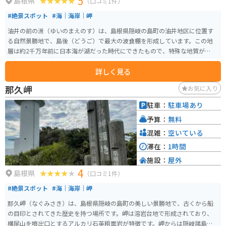
5
島根県
（口コミ1件）
#絶景スポット
#海｜海岸｜岬
油井の前の洲（ゆいのまえのす）は、島根県隠岐の島町の油井地区に位置す
る自然景勝地で、島後（どうご）で最大の波食棚を形成しています。この地
層は約2千万年前に日本海が湖だった時代にできたもので、特殊な地質が特徴
です。波食棚は広さ約170メートル×220メートルで、夏季には水没すること
詳しく見る
が多いですが、冬季の海面低下時には広大な棚が姿を現します。 特に夕日が
映り込む景色が美しく、SNSでは「日本のウユニ塩湖」として注目されていま
那久岬
お気に入り
す。この場所は隠岐ユネスコ世界ジオパークの一部として認定され、観光客
にとっても人気のスポットとなっています。
駐車：
駐車場あり
予算：
無料
混雑：
空いている
滞在：
1時間
施設：
屋外
4
島根県
（口コミ1件）
#絶景スポット
#海｜海岸｜岬
那久岬（なぐみさき）は、島根県隠岐の島町の美しい景勝地で、古くから船
の目印とされてきた歴史を持つ場所です。岬は溶岩台地で形成されており、
横尾山を噴出口とするアルカリ石英粗面岩が特徴です。岬からは隠岐諸島の