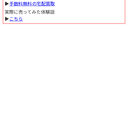
▶︎
手数料無料の宅配買取
度まで車を乗り入れることができますが、砂地なのでバイクは要注意です。
さらに、この地域は白ネギの栽培が盛んであり、弓浜絣などの工芸品も存在
実際に売ってみた体験談
します。また、風土記の国引神話にも登場するこの地は、松林が広がる詩情
▶︎
こちら
豊かな景観が広がっています。