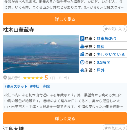
介類が食べられます。地元の魚介類を使った海鮮丼、かに丼、いかどん、う
に丼、いくら丼、まぐろ山かけ丼などがあります。9月から６月は紅ズワイガ
ニ食べ放題45分も開催されます。 中海、宍道湖を眺めながら向かうと良いで
詳しく見る
す。北へ15分ほど走ると日本海が見渡せる展望台もあります。
枕木山華蔵寺
お気に入り
駐車：
駐車場あり
予算：
無料
混雑：
少し空いている
滞在：
0.5時間
施設：
屋外
5
島根県
（口コミ1件）
#絶景スポット
#神社｜寺院
松江市内にある枕木山付近にある華蔵寺です。第一展望台から眺める大山と
中海の景色が絶景です。 春頃のよく晴れた日にくると、奥から冠雪した大
山・米子市内・中海・大根島を一望できます。 中海の変わった地形を俯瞰し
て見ることができるので、カメラ好きには人気のスポットで、夜景も絶景で
詳しく見る
す。 道中の山道はヘアピンカーブが続く道なので、要注意。
江島大橋
お気に入り