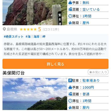
予算：
無料
混雑：
空いている
滞在：
1時間
施設：
屋外
5
島根県
（口コミ1件）
#絶景スポット
#海｜海岸｜岬
赤壁は、島根県隠岐諸島の知夫里島西海岸に位置する、約1キロにわたる壮大
な断崖です。この崖は高さ50〜200メートルあり、約600万年前の火山活動で
形成された玄武岩や凝灰岩で構成されています。鉄分を含んだ岩肌が赤や
黄、茶色など鮮やかな色合いを見せ、時刻や天候によって異なる表情を楽し
詳しく見る
めます。 赤壁は、1935年に国の名勝および天然記念物に指定され、日本海の
荒波が作り出した雄大な景観を間近に観察できる「赤壁遊覧船」も人気で
美保関灯台
お気に入り
す。
駐車：
駐車場あり
予算：
1000円
混雑：
普通
滞在：
1時間
施設：
屋内