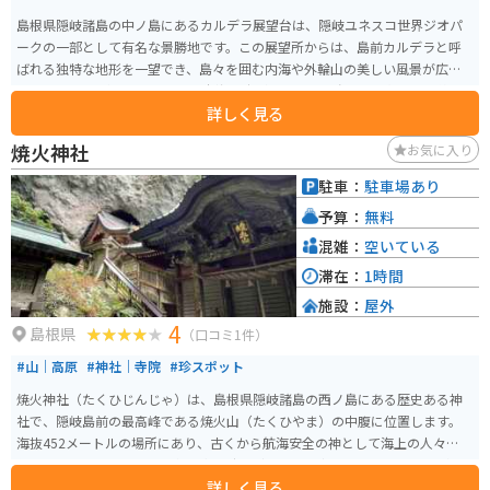
島根県隠岐諸島の中ノ島にあるカルデラ展望台は、隠岐ユネスコ世界ジオパ
ークの一部として有名な景勝地です。この展望所からは、島前カルデラと呼
ばれる独特な地形を一望でき、島々を囲む内海や外輪山の美しい風景が広が
ります。 天候が良い日には、日本海の広がりと周辺の島々を一望でき、絶景
詳しく見る
が楽しめます。また、周辺には風力発電所が点在しており、自然と共生する
地域の姿も見られます。アクセスも良く、展望所からは隠岐の豊かな自然を
焼火神社
お気に入り
満喫できるため、多くの観光客に人気のスポットです。
駐車：
駐車場あり
予算：
無料
混雑：
空いている
滞在：
1時間
施設：
屋外
4
島根県
（口コミ1件）
#山｜高原
#神社｜寺院
#珍スポット
焼火神社（たくひじんじゃ）は、島根県隠岐諸島の西ノ島にある歴史ある神
社で、隠岐島前の最高峰である焼火山（たくひやま）の中腹に位置します。
海抜452メートルの場所にあり、古くから航海安全の神として海上の人々に信
仰されています。創建は一条天皇の時代（1000年頃）とされ、もとは「焼火
詳しく見る
山雲上寺」として仏教と神道が融合した信仰を集めていましたが、明治時代