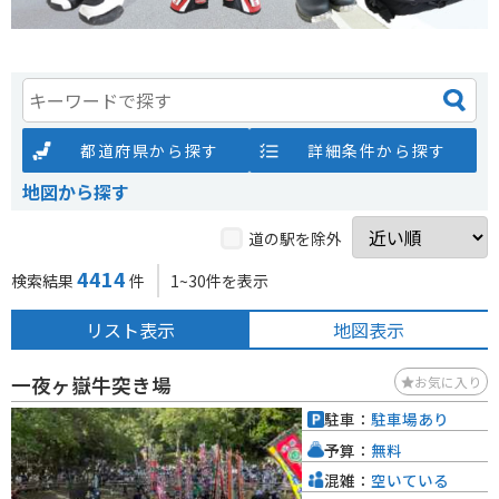
都道府県から探す
詳細条件から探す
地図から探す
道の駅を除外
4414
検索結果
件
1~30件を表示
リスト表示
地図表示
一夜ヶ嶽牛突き場
お気に入り
駐車：
駐車場あり
予算：
無料
混雑：
空いている