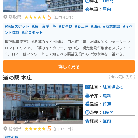
滞在：
1時間
施設：
屋内
5
鳥取県
（口コミ1件）
#絶景スポット
#海｜海岸｜岬
#食事処
#お土産
#温泉
#商業施設
#イベ
ント体験
#珍スポット
鳥取県境港市にある夢みなと公園は、日本海に面した開放的なウォーターフ
ロントエリアで、「夢みなとタワー」を中心に観光施設が集まるスポットで
す。日本一低いタワーとして知られる展望施設からは港や海を一望でき、ゆっ
たりとした景色を楽しめます。周辺には温泉施設や商業施設、フェリーター
詳しく見る
ミナルもあり、散策や休憩に便利な環境が整っています。 特に豪華客船が寄
港するタイミングでは多くの人で賑わい、国際的な港町の雰囲気を感じられ
道の駅 本庄
お気に入り
るのも魅力です。広い敷地と海沿いの道は開放感があり、バイクでの立ち寄
りにも適しており、ツーリングの休憩や景色を楽しむスポットとしてもおす
駐車：
駐車場あり
すめです。
予算：
無料
混雑：
普通
滞在：
1時間
施設：
屋内
5
島根県
（口コミ1件）
#道の駅