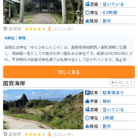
混雑：
空いている
滞在：
0.5時間
施設：
屋外
4
島根県
（口コミ1件）
#神社｜寺院
由良比女神社（ゆらひめじんじゃ）は、島根県隠岐郡西ノ島町浦郷に位置
し、隠岐国一宮としての格式を持つ歴史ある神社です。創建は842年以前とさ
れ、平安時代の延喜式神名帳では名神大社として記されています。海上安全
と漁業の守護神として古くから信仰を集め、外悪を祓うための祈願も行われ
詳しく見る
ていました。 境内の浜辺にはイカの大群が押し寄せる「イカ寄せ伝説」が伝
えられ、境内にはイカのオブジェも設置されています。隠岐四大社の一つと
国賀海岸
お気に入り
して、多くの参拝者に親しまれ、地域の文化と信仰を今に伝えています。
駐車：
駐車場あり
予算：
無料
混雑：
空いている
滞在：
1時間
施設：
屋外
4
島根県
（口コミ1件）