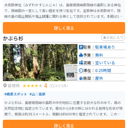
水若酢神社（みずわかすじんじゃ）は、島根県隠岐郡隠岐の島町にある神社
で、隠岐国の一宮として長い歴史を持つ名社です。主祭神は水若酢命で、隠
岐の島の国土開拓や海上鎮護に関わる神として信仰されています。本殿は179
5年（寛政7年）に再建され、茅葺き屋根を持つ「隠岐造り」の建築様式が特
詳しく見る
徴で、国の重要文化財に指定されています。 境内には古墳群も存在し、隠岐
最大の横穴式石室がある1号墳が有名です。毎年6月には例祭が開かれ、多く
かぶら杉
お気に入り
の参拝者が訪れます。隠岐の歴史や文化が息づく神社として、観光客にも人気
のあるスポットです。
駐車：
駐車場あり
予算：
無料
混雑：
空いている
滞在：
0.25時間
施設：
屋外
4
島根県
（口コミ1件）
#絶景スポット
#山｜高原
かぶら杉は、島根県隠岐の島町の中村地区に位置する巨大な杉の木で、県の
天然記念物に指定されています。根元から6本の幹に分かれる独特な形状が特
徴で、樹高は約38.5メートル、樹齢は約600年と推定されています。 この木
の形態は約2万年前の氷河期を経たものとされ、自然の不思議さを感じさせま
詳しく見る
す。かぶら杉は隠岐三大スギの一つとしても知られ、地域住民にとっても親