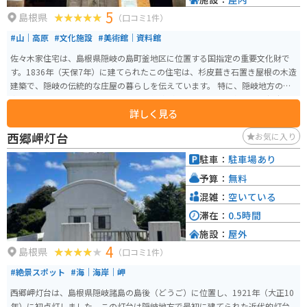
5
島根県
（口コミ1件）
#山｜高原
#文化施設
#美術館｜資料館
佐々木家住宅は、島根県隠岐の島町釜地区に位置する国指定の重要文化財で
す。1836年（天保7年）に建てられたこの住宅は、杉皮葺き石置き屋根の木造
建築で、隠岐の伝統的な庄屋の暮らしを伝えています。 特に、隠岐地方の民
家としては最古のものとされ、歴史的価値が高い建物です。内部には当時の
詳しく見る
生活道具や家具が保存されており、来訪者は隠岐の暮らしや文化を体感でき
ます。3月から11月まで公開され、見学することができます。
西郷岬灯台
お気に入り
駐車：
駐車場あり
予算：
無料
混雑：
空いている
滞在：
0.5時間
施設：
屋外
4
島根県
（口コミ1件）
#絶景スポット
#海｜海岸｜岬
西郷岬灯台は、島根県隠岐諸島の島後（どうご）に位置し、1921年（大正10
年）に初点灯しました。この灯台は隠岐地方で最初に建てられた近代的灯台