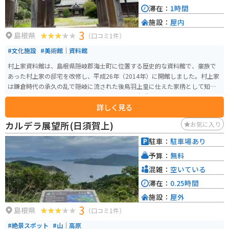
滞在：
1時間
施設：
屋内
3
島根県
（口コミ1件）
#文化施設
#美術館｜資料館
村上家資料館は、島根県隠岐郡海士町に位置する歴史的な資料館で、豪族で
あった村上家の邸宅を改修し、平成26年（2014年）に開館しました。村上家
は鎌倉時代の承久の乱で隠岐に流された後鳥羽上皇に仕えた家柄として知ら
れ、館内には中世から江戸時代後期にかけての貴重な古文書が展示されてい
詳しく見る
ます。 資料館では、地域の歴史や当時の生活、隠岐と他地域との交流を伝え
る展示が行われています。3月から11月の間、9時から17時まで開館し、菱浦
カルデラ展望所(日須賀上)
お気に入り
港からバスで15分の場所に位置しています。
駐車：
駐車場あり
予算：
無料
混雑：
空いている
滞在：
0.25時間
施設：
屋外
3
島根県
（口コミ1件）
#絶景スポット
#山｜高原