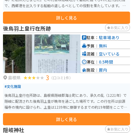
で、西郷港を出入りする船舶の道しるべとしての役割を果たしています。 白
壁と教会風の建築が特徴的で、中世ヨーロッパのお城を思わせるような外観
詳しく見る
を持ちます。灯台周辺は「岬町」と呼ばれ、散策コースや観光スポットとし
ても人気があります。
後鳥羽上皇行在所跡
お気に入り
駐車：
駐車場あり
予算：
無料
混雑：
空いている
滞在：
0.5時間
施設：
屋内
3
島根県
（口コミ1件）
#文化施設
後鳥羽上皇行在所跡は、島根県隠岐郡海士町にあり、承久の乱（1221年）で
隠岐に配流された後鳥羽上皇が晩年を過ごした場所です。この行在所は旧源
福寺の境内に設けられ、上皇は1239年に崩御するまでの約19年間をここで過
ごしました。 上皇は配流中、和歌や念仏に心を寄せ、数々の歌を詠んで心の
詳しく見る
支えとしました。行在所跡には、上皇が詠んだ和歌にちなんだ「勝田池」や
礎石が残されており、当時の面影を偲ぶことができます。静寂な環境に包ま
隠岐神社
お気に入り
れたこの場所は、歴史と上皇の生涯を感じさせる貴重な史跡です。