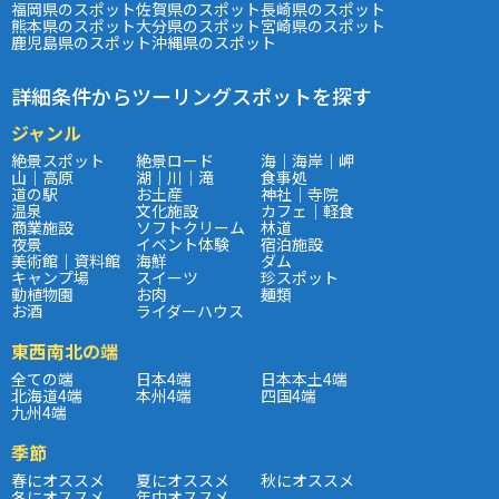
福岡県のスポット
佐賀県のスポット
長崎県のスポット
熊本県のスポット
大分県のスポット
宮崎県のスポット
鹿児島県のスポット
沖縄県のスポット
詳細条件からツーリングスポットを探す
ジャンル
絶景スポット
絶景ロード
海｜海岸｜岬
山｜高原
湖｜川｜滝
食事処
道の駅
お土産
神社｜寺院
温泉
文化施設
カフェ｜軽食
商業施設
ソフトクリーム
林道
夜景
イベント体験
宿泊施設
美術館｜資料館
海鮮
ダム
キャンプ場
スイーツ
珍スポット
動植物園
お肉
麺類
お酒
ライダーハウス
東西南北の端
全ての端
日本4端
日本本土4端
北海道4端
本州4端
四国4端
九州4端
季節
春にオススメ
夏にオススメ
秋にオススメ
冬にオススメ
年中オススメ