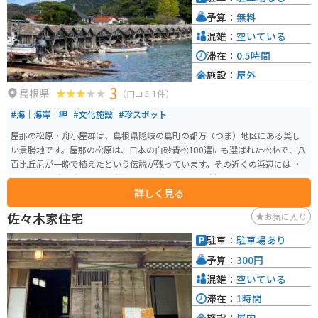
り、観光客にも人気のスポットです。
予算：
無料
混雑：
空いている
滞在：
0.5時間
施設：
屋外
3
島根県
（口コミ1件）
#海｜海岸｜岬
#文化施設
#珍スポット
屋那の松原・舟小屋群は、島根県隠岐の島町の都万（つま）地区にある美し
い景勝地です。屋那の松原は、日本の白砂青松100選にも選ばれた松林で、八
百比丘尼が一晩で植えたという伝説が残っています。その近くの浜辺には、
約20棟の木造の舟小屋が整然と並び、昔ながらの漁村の風景を今に伝えてい
詳しく見る
ます。 舟小屋は、海に浮かべない時期に木造船を保管するための施設で、杉
皮葺きの屋根には浜の石が置かれており、風情のある景観を生み出していま
佐々木家住宅
お気に入り
す。静かな湾と松並木が背景に広がるこのエリアは、隠岐ならではの自然と
文化を楽しむことができるスポットとして人気があります。
駐車：
駐車場あり
予算：
300円
混雑：
空いている
滞在：
1時間
施設：
屋内