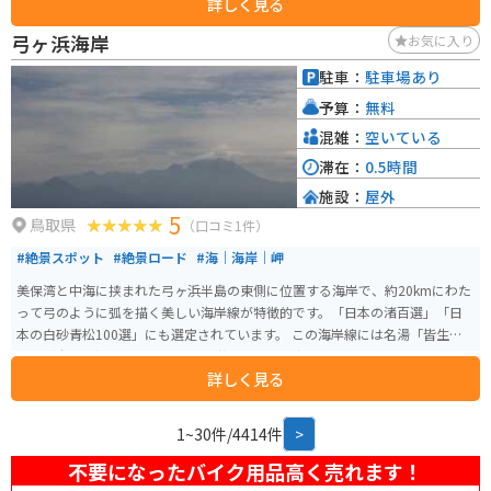
詳しく見る
ビティの拠点としても最適です。バイクで訪れる場合、道の駅には広い駐車
場が完備されているので安心です。大山周辺はワインディングロードも多い
弓ヶ浜海岸
お気に入り
ため、ツーリングにもおすすめです。 地元の名産品としては、大山乳業の白
バラ牛乳を使ったソフトクリームやチーズ、大山そばなどが人気です。道の
駐車：
駐車場あり
駅で購入できるほか、併設のレストランでも味わうことができます。また、
予算：
無料
大山周辺は温泉地としても知られており、道の駅から少し足を延ばせば、日
帰り入浴可能な温泉施設も数多くあります。
混雑：
空いている
滞在：
0.5時間
施設：
屋外
5
鳥取県
（口コミ1件）
#絶景スポット
#絶景ロード
#海｜海岸｜岬
美保湾と中海に挟まれた弓ヶ浜半島の東側に位置する海岸で、約20kmにわた
って弓のように弧を描く美しい海岸線が特徴的です。「日本の渚百選」「日
本の白砂青松100選」にも選定されています。 この海岸線には名湯「皆生温
泉」（米子市）があり、また、境港エリアには海岸線を望む絶景沿いに各名
詳しく見る
所が点在しています。レジャー客に人気で四季を通じて賑わっています。特に
「夢みなと公園」はその代表的なスポットで、境港のシンボルタワー「夢み
なとタワー」や「境港さかなセンター」「みなとまち商店街」「みなと温泉
1~30件/4414件
>
館」など、人気スポットが集結しています。 また、弓ヶ浜海岸はマリンスポ
ーツの名所としても知られ、サーフィンやヨット、パラセーリングなどを楽
不要になったバイク用品高く売れます！
しむことができます。夏季には特に多くの観光客で賑わいます。海辺にある程