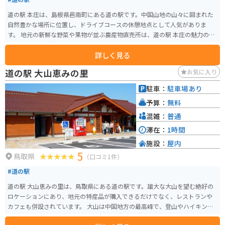
道の駅 本庄は、島根県邑南町にある道の駅です。中国山地の山々に囲まれた
自然豊かな場所に位置し、ドライブコースの休憩地点として人気がありま
す。 地元の新鮮な野菜や果物が並ぶ農産物直売所は、道の駅 本庄の魅力の一
つです。旬の食材を使った料理が楽しめるレストランもあり、地元の味が楽
詳しく見る
しめます。特に、邑南町産のそば粉を使った手打ちそばはおすすめです。 バ
イクで訪れる場合、道の駅 本庄は広々とした駐車場があるので安心です。周
道の駅 大山恵みの里
お気に入り
辺には、雄大な自然の中を走る気持ちの良いワインディングロードが数多く
あります。ツーリングの休憩場所として、ぜひ立ち寄ってみてください。 道
駐車：
駐車場あり
の駅 本庄から車で約30分の場所には、「いづもまがたまの里 伝承館」があり
予算：
無料
ます。ここでは、古代の出雲文化に触れることができます。勾玉作り体験など
もできるので、家族連れにもおすすめです。
混雑：
普通
滞在：
1時間
施設：
屋内
5
鳥取県
（口コミ1件）
#道の駅
道の駅 大山恵みの里は、鳥取県にある道の駅です。雄大な大山を望む絶好の
ロケーションにあり、地元の特産品が購入できるだけでなく、レストランや
カフェも併設されています。 大山は中国地方の最高峰で、登山やハイキング
のメッカとして知られています。道の駅 大山恵みの里は、これらのアクティ