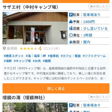
しまれる存在です。杉の迫力とその歴史的な価値を感じながら、自然の偉大
サザエ村（中村キャンプ場）
お気に入り
さを体感できます。
駐車：
駐車場あり
予算：
1000円
混雑：
少し空いている
滞在：
1時間
施設：
屋内
4
島根県
（口コミ1件）
#絶景スポット
#海｜海岸｜岬
#食事処
#カフェ｜軽食
#ソフトクリーム
#海鮮
#キャンプ場
#お肉
#麺類
サザエ村（中村キャンプ場）は、島根県隠岐の島町中村地区に位置する自然
豊かなキャンプ場です。中村海水浴場に隣接しており、美しい海と砂浜を楽
しむことができます。キャンプ場には約50張のテントスペースがあり、水道
やトイレ、シャワーなどの設備が整っています。 名物である「さざえ丼」を
詳しく見る
提供する食堂「サザエ村」も併設され、地元の海産物を味わうことができま
す。また、海水浴や観光船での白島崎やよろい岩めぐりも楽しめるため、ア
壇鏡の滝（壇鏡神社）
お気に入り
ウトドアを満喫するのに最適なスポットです。隠岐の自然と食を同時に堪能
できるため、観光客にも人気があります。
駐車：
駐車場あり
予算：
無料