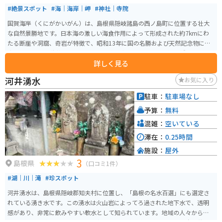
#絶景スポット
#海｜海岸｜岬
#神社｜寺院
国賀海岸（くにがかいがん）は、島根県隠岐諸島の西ノ島町に位置する壮大
な自然景勝地です。日本海の激しい海食作用によって形成された約7kmにわ
たる断崖や洞窟、奇岩が特徴で、昭和13年に国の名勝および天然記念物に指
定されました。 海抜257メートルの「摩天崖」をはじめ、「通天橋」や「明
詳しく見る
暗の岩屋」など、見どころが点在しています。周辺の草地では牛や馬が放牧さ
れ、穏やかな風景も楽しめます。国立公園にも指定されており、遊歩道が整
河井湧水
お気に入り
備されているため、トレッキングをしながら海と自然の美しい景色を堪能で
きる人気スポットです。
駐車：
駐車場なし
予算：
無料
混雑：
空いている
滞在：
0.25時間
施設：
屋外
3
島根県
（口コミ1件）
#湖｜川｜滝
#珍スポット
河井湧水は、島根県隠岐郡知夫村に位置し、「島根の名水百選」にも選定さ
れている湧き水です。この湧水は火山岩によってろ過された地下水で、透明
感があり、非常に飲みやすい軟水として知られています。地域の人々からは