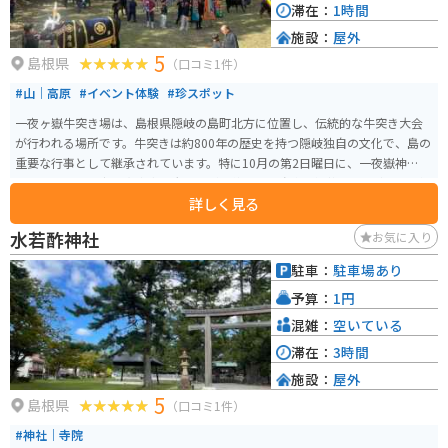
滞在：
1時間
施設：
屋外
5
島根県
（口コミ1件）
#山｜高原
#イベント体験
#珍スポット
一夜ヶ嶽牛突き場は、島根県隠岐の島町北方に位置し、伝統的な牛突き大会
が行われる場所です。牛突きは約800年の歴史を持つ隠岐独自の文化で、島の
重要な行事として継承されています。特に10月の第2日曜日に、一夜嶽神社の
祭礼として「一夜ヶ嶽牛突き大会」が開催され、島内の選抜された牛たちが
詳しく見る
力を競い合います。観 光客向けの牛突きも行われ、観光版では引き分けを基
本とし、勝敗をつけずに安全に楽しめる工夫がされています。伝統を守りな
水若酢神社
お気に入り
がら地域の絆を深めるこの行事は、隠岐の文化を感じる絶好の機会となって
います。
駐車：
駐車場あり
予算：
1円
混雑：
空いている
滞在：
3時間
施設：
屋外
5
島根県
（口コミ1件）
#神社｜寺院