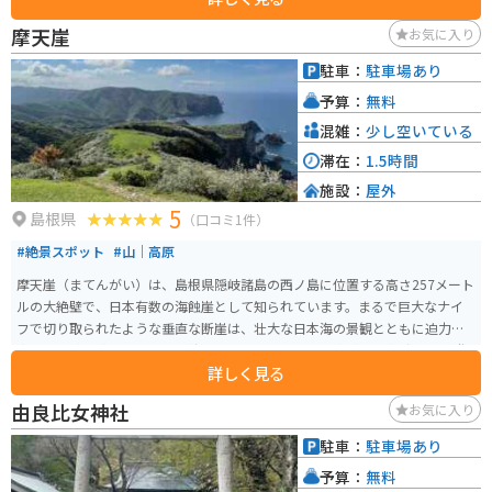
に焼火神社と改称されました。 社殿は岩盤を利用した独特の建築様式で、19
摩天崖
お気に入り
92年に国の重要文化財に指定されています。険しい山道を登った先にあり、
信仰の対象としてだけでなく、自然の中で静けさを楽しめる場所としても人
駐車：
駐車場あり
気のスポットです。
予算：
無料
混雑：
少し空いている
滞在：
1.5時間
施設：
屋外
5
島根県
（口コミ1件）
#絶景スポット
#山｜高原
摩天崖（まてんがい）は、島根県隠岐諸島の西ノ島に位置する高さ257メート
ルの大絶壁で、日本有数の海蝕崖として知られています。まるで巨大なナイ
フで切り取られたような垂直な断崖は、壮大な日本海の景観とともに迫力満
点です。 摩天崖周辺は「国賀海岸」の一部として国の名勝にも指定され、遊
詳しく見る
歩道が整備されているため、散策やトレッキングを楽しむことができます。
草原地帯には放牧された牛や馬がのんびりと草を食む姿が見られます。この
由良比女神社
お気に入り
エリアの遊歩道は「日本の遊歩百選」にも選ばれており、海と自然の美しさ
を堪能できる観光スポットです。
駐車：
駐車場あり
予算：
無料