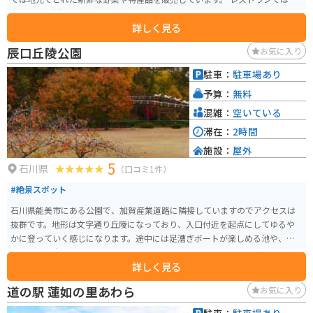
地元産の食材を使った料理や、加賀百万石の伝統を感じさせるメニューが楽
詳しく見る
しめます。 バイクで訪れる場合、道の駅には広い駐車場が完備されているの
で安心です。倶利伽羅峠はワインディングロードとしても人気があり、周辺
辰口丘陵公園
お気に入り
には「倶利伽羅不動寺」などの観光スポットも点在しているので、ツーリン
グの拠点としても最適です。 特産品としては、霊峰白山の伏流水を使った
駐車：
駐車場あり
「菊姫」や「天狗舞」などの地酒や、地元産の食材を使った和菓子などが人
予算：
無料
気です。道の駅で販売されているので、旅の思い出にいかがでしょうか。
混雑：
空いている
滞在：
2時間
施設：
屋外
5
石川県
（口コミ1件）
#絶景スポット
石川県能美市にある公園で、加賀産業道路に隣接していますのでアクセスは
抜群です。地形は文字通り丘陵になっており、入口付近を起点にしてゆるや
かに登っていく感じになります。途中には足漕ぎボートが楽しめる池や、二
人で漕げる自転車やミニジェットコースター、ちびっこレーシング等が楽し
詳しく見る
める広い公園などがあり、1日中楽しむことができます。なお、園内を通る道
路は一方通行ですので、入口からいったん入場すると途中で逆方向には行け
道の駅 蓮如の里あわら
お気に入り
ませんので注意が必要です。