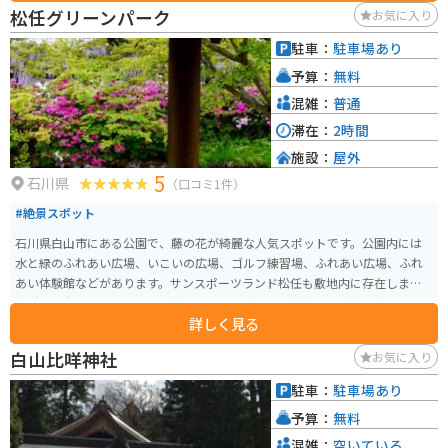
が完備されているので安心です。周辺には、九谷焼の里として知られる「九
松任グリーンパーク
お気に入り
谷陶芸村」や、自然豊かな「手取峡谷」など、観光スポットも点在していま
す。ツーリングの休憩場所としても最適です。
駐車：
駐車場あり
予算：
無料
混雑：
普通
滞在：
2時間
施設：
屋外
5
石川県
（口コミ1件）
#絶景スポット
石川県白山市にある公園で、藤の花が綺麗な人気スポットです。公園内には
水と緑のふれあい広場、いこいの広場、ゴルフ練習場、ふれあい広場、ふれ
あい体験館などがあります。サンスポーツランド松任も敷地内に存在します。
名所は、全長310メートルの藤棚で、これは静岡県藤枝市の「藤を育てる会」
詳しく見る
の協力・指導によって整備されたものです。5月初旬から咲き始め、5月上旬
が見頃であり、藤の花の濃厚な香りが楽しめます。 水と緑の広場には大池や
白山比咩神社
お気に入り
水車小屋が設置され、いこいの広場からは白山連峰や加賀平野を一望できま
す。さらに、築山からは長さ60メートルのローラー滑り台を楽しむことが可
駐車：
駐車場あり
能です。藤の季節には多くの方が訪れますが、広い公園ですのであまり混雑
予算：
無料
しません。駐車場（360台収容）、遊具、トイレなどが整備されています。
混雑：
空いている