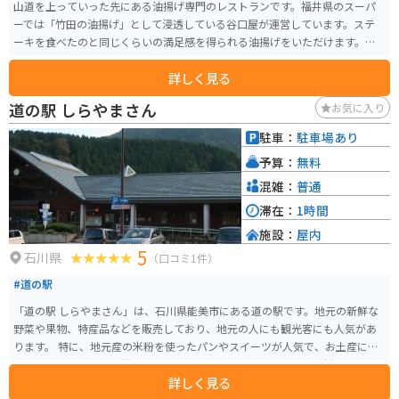
山道を上っていった先にある油揚げ専門のレストランです。福井県のスーパ
ーでは「竹田の油揚げ」として浸透している谷口屋が運営しています。ステ
ーキを食べたのと同じくらいの満足感を得られる油揚げをいただけます。休
日や連休の時はとても混み、待ち時間も長いので、ピークを外した訪問がオ
詳しく見る
ススメです。
道の駅 しらやまさん
お気に入り
駐車：
駐車場あり
予算：
無料
混雑：
普通
滞在：
1時間
施設：
屋内
5
石川県
（口コミ1件）
#道の駅
「道の駅 しらやまさん」は、石川県能美市にある道の駅です。地元の新鮮な
野菜や果物、特産品などを販売しており、地元の人にも観光客にも人気があ
ります。 特に、地元産の米粉を使ったパンやスイーツが人気で、お土産にも
おすすめです。また、併設されているレストランでは、地元の食材を使った
詳しく見る
料理を楽しむことができます。 バイクで訪れる場合、道の駅には広い駐車場