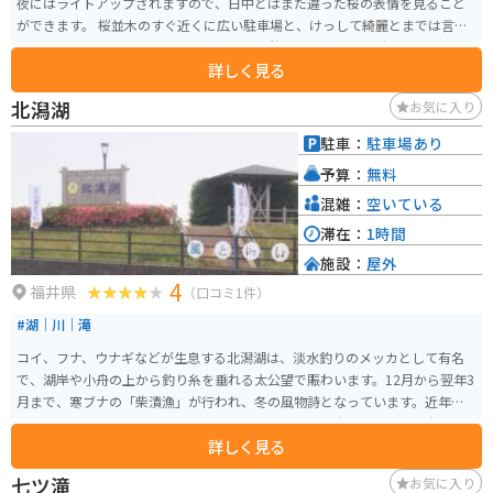
夜にはライトアップされますので、日中とはまた違った桜の表情を見ること
ができます。 桜並木のすぐ近くに広い駐車場と、けっして綺麗とまでは言え
ませんが、公衆トイレもありますので、休憩にも丁度良い場所となっていま
詳しく見る
す。
北潟湖
お気に入り
駐車：
駐車場あり
予算：
無料
混雑：
空いている
滞在：
1時間
施設：
屋外
4
福井県
（口コミ1件）
#湖｜川｜滝
コイ、フナ、ウナギなどが生息する北潟湖は、淡水釣りのメッカとして有名
で、湖岸や小舟の上から釣り糸を垂れる太公望で賑わいます。12月から翌年3
月まで、寒ブナの「柴漬漁」が行われ、冬の風物詩となっています。近年、
カヌー競技の好適地として、あわらカップカヌーポロ大会が開かれ、全国各
詳しく見る
地からカヌーヤーが集まります。
七ツ滝
お気に入り