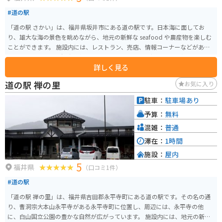
#道の駅
「道の駅 さかい」は、福井県坂井市にある道の駅です。日本海に面してお
り、雄大な海の景色を眺めながら、地元の新鮮な seafood や農産物を楽しむ
ことができます。 施設内には、レストラン、売店、情報コーナーなどがあ
り、地元の特産品や観光情報を入手できます。特に、新鮮な魚介類を使った
詳しく見る
海鮮丼や、地元産の野菜を使った料理が人気です。また、売店では、地元の
銘菓や地酒、工芸品なども販売されています。 バイクで訪れる場合、道の駅
道の駅 禅の里
お気に入り
さかいは、日本海沿岸を走る国道305号線沿いに位置しており、ツーリングの
休憩場所としても最適です。広い駐車場も完備されているので、安心してバ
駐車：
駐車場あり
イクを停めることができます。 周辺には、東尋坊や雄島など、風光明媚な観
予算：
無料
光スポットも点在しています。道の駅 さかいを拠点に、周辺の観光を楽しむ
のも良いでしょう。
混雑：
普通
滞在：
1時間
施設：
屋内
5
福井県
（口コミ1件）
#道の駅
「道の駅 禅の里」は、福井県吉田郡永平寺町にある道の駅です。その名の通
り、曹洞宗大本山永平寺がある永平寺町に位置し、周辺には、永平寺の他
に、白山国立公園の豊かな自然が広がっています。 施設内には、地元の新鮮