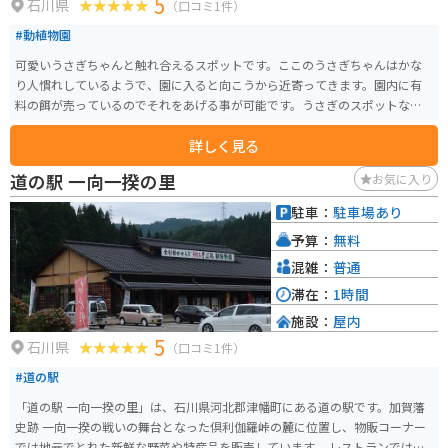
5
石川県
（口コミ1件）
#動植物園
可愛いうさぎちゃんと触れ合えるスポットです。ここのうさぎちゃんはかな
り人慣れしているようで、園に入ると向こうから近寄ってきます。園内に有
料の餌が売っているのでそれをあげる事が可能です。うさぎのスポットなだ
けあり、土産物にはうさぎが関係したグッズが多いです。またうさぎだけな
詳しく見る
く実は亀もいます。ただ亀は近寄ってはこないです。
道の駅 一向一揆の里
お気に入り
駐車：
駐車場あり
予算：
無料
混雑：
普通
滞在：
1時間
施設：
屋内
5
石川県
（口コミ1件）
#道の駅
「道の駅 一向一揆の里」は、石川県河北郡津幡町にある道の駅です。加賀藩
史跡 一向一揆の戦いの舞台となった倶利伽羅峠の麓に位置し、物販コーナー
では地元でとれた新鮮な野菜や特産品を販売しています。 レストランでは、