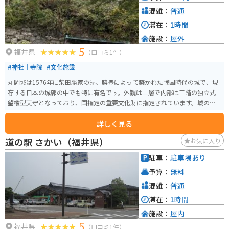
混雑：
普通
滞在：
1時間
施設：
屋外
5
福井県
（口コミ1件）
#神社｜寺院
#文化施設
丸岡城は1576年に柴田勝家の甥、勝豊によって築かれた戦国時代の城で、現
存する日本の城郭の中でも特に有名です。外観は二層で内部は三階の独立式
望楼型天守となっており、国指定の重要文化財に指定されています。城の石
垣は「野づら積み」と呼ばれる古い方式で築かれ、排水性が良いことから大
詳しく見る
雨にも強いとされています。 400本のソメイヨシノが植えられた園内で春に
は美しい桜が満開になります。「日本のさくら名所100選」にも選ばれてお
道の駅 さかい（福井県）
お気に入り
り、4月には城下で丸岡城桜まつりが開催されます。また、丸岡城は「日本10
0名城」にも選定されており、その歴史と美しさを感じることができる観光ス
駐車：
駐車場あり
ポットです。
予算：
無料
混雑：
普通
滞在：
1時間
施設：
屋内
5
福井県
（口コミ1件）