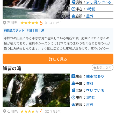
元の美味しいものを楽しめる場所です。
混雑：
少し混んでいる
滞在：
2時間
施設：
屋外
5
石川県
（口コミ1件）
#絶景スポット
#湖｜川｜滝
小松市の山奥にある小さな滝が密集している場所です。周囲にはたくさんの
桜が植えてあり、花見のシーズンには12本の滝のまわりをぐるりと桜の木が
取り囲み絶景となります。すぐ隣に広めの駐車場があるので、車やバイクの
方も安心して訪れることができます。また、道路から川辺までは階段が整備
詳しく見る
してあり、お子様も安心して川の近くまでいけます。 滝の近くまでは石の多
い足元を歩くことになりますので、小さなお子様やお年寄りには注意が必要
鱒留の滝
お気に入り
になります。オススメはやはり桜が満開の4月になりますが、それ以外の季節
でも滝と川の風景とせせらぎの音によりいつでもリフレッシュできます。
駐車：
駐車場あり
予算：
無料
混雑：
空いている
滞在：
1時間
施設：
屋外
4
石川県
（口コミ1件）