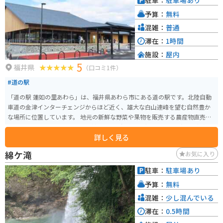
駐車：
駐車場あり
予算：
無料
混雑：
普通
滞在：
1時間
施設：
屋内
5
福井県
（口コミ1件）
#道の駅
「道の駅 蓮如の里あわら」は、福井県あわら市にある道の駅です。北陸自動
車道の金津インターチェンジからほど近く、雄大な白山連峰を望む自然豊か
な場所に位置しています。 地元の新鮮な野菜や果物を販売する農産物直売所
や、あわら市の特産品である「越前あわら温泉」の湯を使った足湯などが人
詳しく見る
気です。 また、併設されている「あわら歴史博物館」では、あわら市の歴史
や文化について学ぶことができます。 バイクで訪れる場合は、道の駅に隣接
綿ケ滝
お気に入り
する公園に、バイク専用の駐車スペースがあります。ツーリングの休憩場所
としても最適です。 あわら市の特産品としては、前述の「越前あわら温泉」
駐車：
駐車場あり
の湯を使ったコスメや、地元産の米粉を使ったスイーツなどがあります。道
予算：
無料
の駅でも販売しているので、お土産にいかがでしょうか。
混雑：
少し混んでいる
滞在：
0.5時間