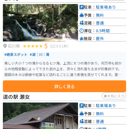
駐車：
駐車場あり
予算：
無料
混雑：
普通
滞在：
0.5時間
施設：
屋外
5
石川県
（口コミ1件）
#絶景スポット
#湖｜川｜滝
美しい大小７つの滝からなる七ツ滝。上流に６つの滝があり、何万年も前か
らの地殻変動によってできた岩の上を、次々と流れ落ちる水が印象的です。
周囲の木々は新緑や紅葉など訪れるごとに違う表情を見せてくれます。夏は
涼しく心地良く、冬は風情のある雪景色と、四季折々に彩りを変える滝の姿
詳しく見る
を堪能できます。 滝のすぐ近くに駐車場があります。上流にある６つの滝は
遊歩道が整備されているので、すべて歩いて見ることができます。約400メー
道の駅 瀬女
お気に入り
トル、10分ほどの道のりなので、ぜひ一番上の「一の滝」まで足を運んでみ
てください。水の音を聞きながら緑のなかを歩けば、それだけで心が癒やさ
駐車：
駐車場あり
れます。最も美しいとされる「二の滝」の落差は約10m、圧巻です！ 下流に
予算：
無料
ある「七の滝」は人工の滝で瀧波神社の前にあります。 古くから信仰の場と
して崇められてきた七ツ滝、江戸時代に小倉有年が、滝を見た感動を「まだ
混雑：
普通
知らぬ 人に見せばや 神代より 絶えぬ流れの この滝つ瀬を」と読み伝