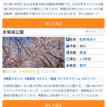
石川県小松市にある日本最大級の自動車博物館です。12000平方メートルの建
物に約500台のクルマが展示してあります。車種は往年のスポーツカーから軽
自動車、国内外問わず様々なクルマやバイクもあります。 中には前オーナー
の趣味嗜好で交換した社外品を付けたままの状態のクルマもあり、創設者の
詳しく見る
意向で純正品に拘らず、わざとそのままにして当時のクルマ文化も感じ取っ
てほしいとのことです。ちょっとした休憩できるベンチも所々に設置されて
木場潟公園
お気に入り
いたり、カフェスペースもあるので長く滞在できます。
駐車：
駐車場あり
予算：
無料
混雑：
普通
滞在：
1.5時間
施設：
屋外
5
石川県
（口コミ1件）
#絶景スポット
#食事処
#カフェ｜軽食
#ソフトクリーム
#スイーツ
木場潟公園は、石川県小松市にある木場潟を囲んだ公園です。一周6.4kmのサ
イクリングやウォーキング、ジョギングが出来る遊歩道や、東西南北に4つの
園地が整備されています。東園地には足湯やカフェ、ドッグランなどもあり
ます。季節によっては、カヌーやゲートゴルフを楽しめたり、お花見客で賑
詳しく見る
わいます。