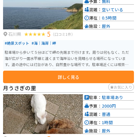
予算：
無料
混雑：
空いている
滞在：
0.5時間
施設：
屋外
5
石川県
（口コミ1件）
#絶景スポット
#海｜海岸｜岬
駐車場から歩いて５分ほどで岬の先端まで行けます。周りは何もなく、ただ
海が広がり一面水平線と遠くまで海岸沿いを見晴らせる場所になっていま
す。道の途中には灯台があり、自然豊かな場所です。駐車場近くには喫茶店が
あるので、お茶を飲んだり休憩も出来ます。
詳しく見る
月うさぎの里
お気に入り
駐車：
駐車場あり
予算：
2000円
混雑：
普通
滞在：
1時間
施設：
屋外