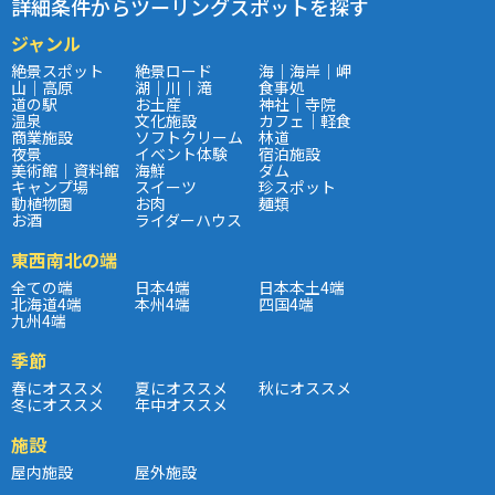
詳細条件からツーリングスポットを探す
ジャンル
絶景スポット
絶景ロード
海｜海岸｜岬
山｜高原
湖｜川｜滝
食事処
道の駅
お土産
神社｜寺院
温泉
文化施設
カフェ｜軽食
商業施設
ソフトクリーム
林道
夜景
イベント体験
宿泊施設
美術館｜資料館
海鮮
ダム
キャンプ場
スイーツ
珍スポット
動植物園
お肉
麺類
お酒
ライダーハウス
東西南北の端
全ての端
日本4端
日本本土4端
北海道4端
本州4端
四国4端
九州4端
季節
春にオススメ
夏にオススメ
秋にオススメ
冬にオススメ
年中オススメ
施設
屋内施設
屋外施設