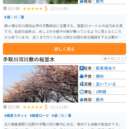
施設：
屋外
5
石川県
（口コミ1件）
#湖｜川｜滝
綿ヶ滝は石川県白山市の手取峡谷に位置する、落差32メートルの迫力ある滝
です。名前の由来は、水しぶきの様子が綿が舞っているように見えるところ
から来ています。 近くまで行くためには約130段の急な階段を下る必要があ
り、滑りやすく岩場もあるため注意が必要です。階段を降りるのが難しい場
詳しく見る
合、駐車場から150mの遊歩道を歩いて展望台へ行くことで、手取峡谷と綿ヶ
滝の絶景を楽しむことができます。
手取川河川敷の桜並木
お気に入り
駐車：
駐車場あり
予算：
無料
混雑：
空いている
滞在：
1時間
施設：
屋外
5
石川県
（口コミ1件）
#絶景スポット
#絶景ロード
#湖｜川｜滝
石川県能美郡川北町の手取川河川敷内にある、県内でも有数の桜並木です。