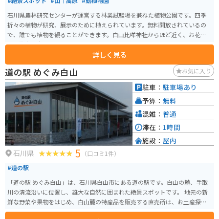
#絶景スポット
#山｜高原
#動植物園
石川県農林研究センターが運営する林業試験場を兼ねた植物公園です。四季
折々の植物が研究、展示のために植えられています。無料開放されているの
で、誰でも植物を観ることができます。白山比咩神社からほど近く、お花見
やお散歩の穴場スポットになっています。
詳しく見る
道の駅 めぐみ白山
お気に入り
駐車：
駐車場あり
予算：
無料
混雑：
普通
滞在：
1時間
施設：
屋内
5
石川県
（口コミ1件）
#道の駅
「道の駅 めぐみ白山」は、石川県白山市にある道の駅です。白山の麓、手取
川の清流沿いに位置し、雄大な自然に囲まれた絶景スポットです。 地元の新
鮮な野菜や果物をはじめ、白山麓の特産品を販売する直売所は、お土産探し
に最適です。レストランでは、地元食材をふんだんに使った郷土料理や、白