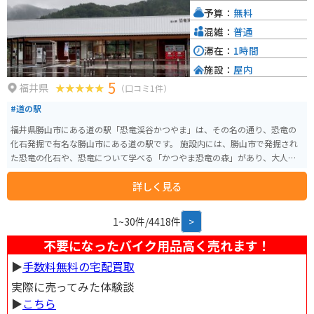
予算：
無料
混雑：
普通
滞在：
1時間
施設：
屋内
5
福井県
（口コミ1件）
#道の駅
福井県勝山市にある道の駅「恐竜渓谷かつやま」は、その名の通り、恐竜の
化石発掘で有名な勝山市にある道の駅です。 施設内には、勝山市で発掘され
た恐竜の化石や、恐竜について学べる「かつやま恐竜の森」があり、大人か
ら子供まで楽しむことができます。 また、地元の特産品を販売するコーナー
詳しく見る
もあり、恐竜の卵に見立てたユニークな形の「恐竜バーガー」や、恐竜の足
跡をかたどった「恐竜クッキー」など、お土産に最適な商品がたくさんあり
ます。 バイクで訪れる場合は、道の駅から「恐竜街道」と呼ばれる国道416
1~30件/4418件
>
号線を北上すると、美しい渓谷美を眺めながらツーリングを楽しむことがで
きます。 道の駅の周辺には、温泉施設やキャンプ場などもあり、観光の拠点
不要になったバイク用品高く売れます！
としても最適です。
▶︎
手数料無料の宅配買取
実際に売ってみた体験談
▶︎
こちら