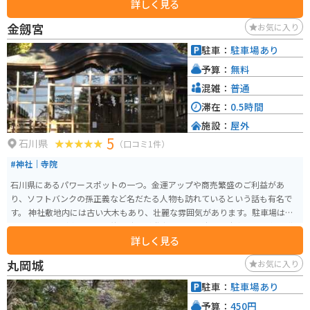
詳しく見る
山麓のブランド米「はくさんひめ」を使った料理が楽しめます。 バイクで訪
れる際は、道の駅から白山白川郷ホワイトロードの入り口まで約30分とアク
金劔宮
お気に入り
セスが良く、ツーリングの拠点としてもおすすめです。白山スーパー林道
は、期間限定で通行可能となる絶景ルートとしても知られています。 周辺に
駐車：
駐車場あり
は、白山登山やハイキングの拠点となる白山国立公園、白山信仰の霊峰「白
予算：
無料
山」を御神体とする白山比咩神社など、観光スポットも充実しています。道の
駅 めぐみ白山は、自然と文化に触れながら、ゆったりと過ごせる場所です。
混雑：
普通
滞在：
0.5時間
施設：
屋外
5
石川県
（口コミ1件）
#神社｜寺院
石川県にあるパワースポットの一つ。金運アップや商売繁盛のご利益があ
り、ソフトバンクの孫正義など名だたる人物も訪れているという話も有名で
す。 神社敷地内には古い大木もあり、壮麗な雰囲気があります。駐車場は狭
く、土日祝など車の場合は待ち時間が発生する可能性も。駐車場と境内は隣
詳しく見る
接していますが、長い階段を登って正門からの入場もおすすめです。
丸岡城
お気に入り
駐車：
駐車場あり
予算：
450円