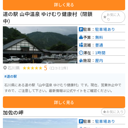
詳しく見る
ため、バイクでツーリングを楽しみながら自然を感じることができるスポッ
トです。山道を下ると雰囲気の良いパン屋やカフェもあるのでそれも楽しみ
道の駅 山中温泉 ゆけむり健康村（閉鎖
お気に入
の一つです。
り
中）
駐車：
駐車場あり
予算：
無料
混雑：
普通
滞在：
1時間
施設：
屋内
5
石川県
（口コミ1件）
#道の駅
石川県にある道の駅「山中温泉 ゆけむり健康村」です。現在、営業休止中で
すので、ご注意して下さい。最新情報は公式サイトをご確認ください。
詳しく見る
加佐の岬
お気に入り
駐車：
駐車場あり