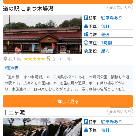
道の駅 こまつ木場潟
お気に入り
駐車：
駐車場あり
予算：
無料
混雑：
普通
滞在：
1時間
施設：
屋内
5
石川県
（口コミ1件）
#道の駅
「道の駅 こまつ木場潟」は、石川県小松市にある、木場潟公園に隣接した道
の駅です。 広々とした園内には、芝生広場や遊具、ボート乗り場などがあ
り、家族連れで一日中楽しむことができます。 春には桜の名所としても知ら
れており、多くの花見客で賑わいます。 道の駅には、地元の新鮮な野菜や果
詳しく見る
物を販売する農産物直売所や、小松うどんや塩焼きそばなどのご当地グルメ
が味わえるレストランがあります。 また、レンタサイクルも用意されている
十二ヶ滝
お気に入り
ので、木場潟公園内をサイクリングすることもおすすめです。 バイクで訪れ
る場合は、道の駅に隣接する駐車場にバイク専用の駐車スペースがありま
駐車：
駐車場あり
す。 木場潟公園は一周約4kmの周遊道路があり、景色を楽しみながらのんび
予算：
無料
り走ることができます。 道の駅 こまつ木場潟は、自然と触れ合いながら、地