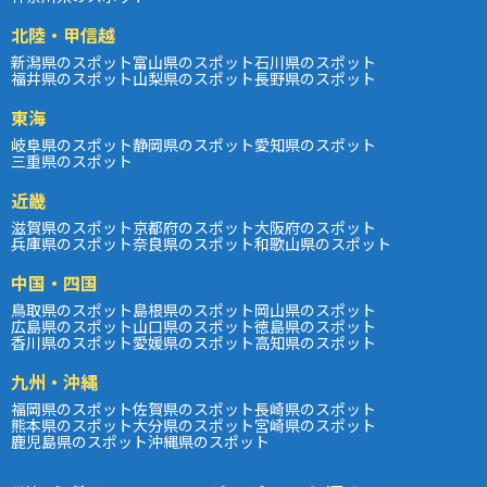
北陸・甲信越
新潟県のスポット
富山県のスポット
石川県のスポット
福井県のスポット
山梨県のスポット
長野県のスポット
東海
岐阜県のスポット
静岡県のスポット
愛知県のスポット
三重県のスポット
近畿
滋賀県のスポット
京都府のスポット
大阪府のスポット
兵庫県のスポット
奈良県のスポット
和歌山県のスポット
中国・四国
鳥取県のスポット
島根県のスポット
岡山県のスポット
広島県のスポット
山口県のスポット
徳島県のスポット
香川県のスポット
愛媛県のスポット
高知県のスポット
九州・沖縄
福岡県のスポット
佐賀県のスポット
長崎県のスポット
熊本県のスポット
大分県のスポット
宮崎県のスポット
鹿児島県のスポット
沖縄県のスポット