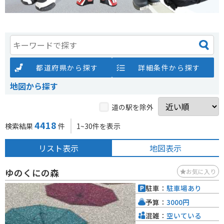
都道府県から探す
詳細条件から探す
地図から探す
道の駅を除外
4418
検索結果
件
1~30件を表示
リスト表示
地図表示
ゆのくにの森
お気に入り
駐車：
駐車場あり
予算：
3000円
混雑：
空いている