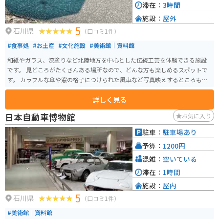
滞在：
3時間
施設：
屋外
5
石川県
（口コミ1件）
#食事処
#お土産
#文化施設
#美術館｜資料館
和紙やガラス、漆塗りなど北陸地方を中心とした伝統工芸を体験できる施設
です。 見どころがたくさんある場所なので、どんな方も楽しめるスポットで
す。 カラフルな傘や窓の格子につけられた風車など写真映えするところもた
くさんあるので、綺麗な写真を撮りたい人にもオススメです。
詳しく見る
日本自動車博物館
お気に入り
駐車：
駐車場あり
予算：
1200円
混雑：
空いている
滞在：
1時間
施設：
屋内
5
石川県
（口コミ1件）
#美術館｜資料館