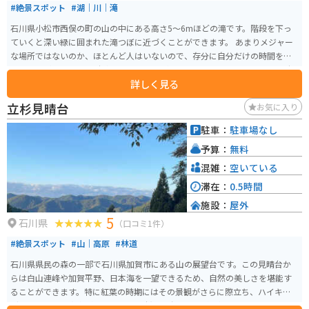
#絶景スポット
#湖｜川｜滝
石川県小松市西俣の町の山の中にある高さ5～6mほどの滝です。階段を下っ
ていくと深い緑に囲まれた滝つぼに近づくことができます。 あまりメジャー
な場所ではないのか、ほとんど人はいないので、存分に自分だけの時間を過
ごすことができます。 駐車場もありますが狭いです。バイクなら問題なく駐
詳しく見る
車できます。
立杉見晴台
お気に入り
駐車：
駐車場なし
予算：
無料
混雑：
空いている
滞在：
0.5時間
施設：
屋外
5
石川県
（口コミ1件）
#絶景スポット
#山｜高原
#林道
石川県県民の森の一部で石川県加賀市にある山の展望台です。この見晴台か
らは白山連峰や加賀平野、日本海を一望できるため、自然の美しさを堪能す
ることができます。特に紅葉の時期にはその景観がさらに際立ち、ハイキン
グをする人や写真家が訪れます。 立杉見晴台へは山道を通ってアクセスする