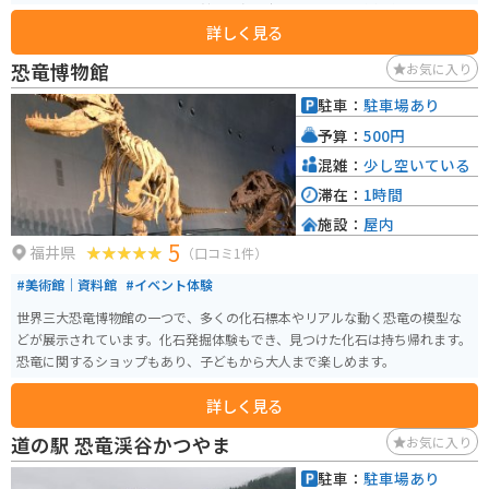
な野菜や特産品を販売する物産館や、永平寺町ならではの精進料理やそばな
詳しく見る
どを味わえるレストランがあります。 バイクで訪れる場合、道の駅には広い
駐車場が完備されているので安心です。永平寺周辺は、自然豊かな山間部を
恐竜博物館
お気に入り
走るワインディングロードが続くので、ツーリングにも最適です。ただし、
山間部は天候が変わりやすいので、雨具の準備など、十分な注意が必要です。
駐車：
駐車場あり
永平寺町の名産品としては、永平寺味噌、永平寺ごま豆腐、越前そばなどが
予算：
500円
有名です。道の駅の物産館で購入できるので、お土産にいかがでしょうか。
混雑：
少し空いている
滞在：
1時間
施設：
屋内
5
福井県
（口コミ1件）
#美術館｜資料館
#イベント体験
世界三大恐竜博物館の一つで、多くの化石標本やリアルな動く恐竜の模型な
どが展示されています。化石発掘体験もでき、見つけた化石は持ち帰れます。
恐竜に関するショップもあり、子どもから大人まで楽しめます。
詳しく見る
道の駅 恐竜渓谷かつやま
お気に入り
駐車：
駐車場あり