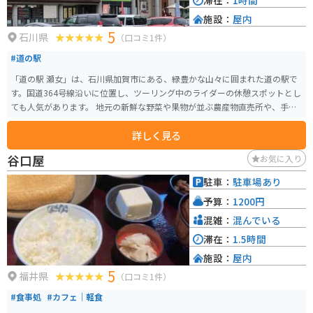
滞在：
1時間
えています。 滝だけではなく、スダジイ等の照葉樹林のほか、希少な植物も
施設：
屋内
見ることができます。
5
石川県
（口コミ1件）
#道の駅
「道の駅 瀬女」は、石川県加賀市にある、緑豊かな山々に囲まれた道の駅で
す。国道364号線沿いに位置し、ツーリング中のライダーの休憩スポットとし
ても人気があります。 地元の新鮮な野菜や果物が並ぶ農産物直売所や、手打
ちそばや山菜料理が楽しめる食事処があり、地元の味覚を堪能できます。特
詳しく見る
におすすめは、地元産のそば粉を使った「瀬女そば」です。コシの強さと香
りが自慢で、訪れた際にはぜひ味わいたい一品です。 また、周辺には、白山
谷口屋
お気に入り
登山道の登山口の一つである「別当出合」や、渓谷美が楽しめる「鶴仙渓」
など、自然豊かな観光スポットも点在しています。バイクで訪れる際は、山道
駐車：
駐車場あり
が多いので、走行には十分注意してください。 道の駅には、広い駐車場とト
予算：
1200円
イレも完備されているので、ツーリングの休憩場所としても最適です。
混雑：
混んでいる
滞在：
1.5時間
施設：
屋内
5
福井県
（口コミ1件）
#食事処
#カフェ｜軽食