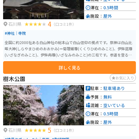
滞在：
0.5時間
施設：
屋外
4
石川県
（口コミ1件）
#神社｜寺院
全国に約2000社ある白山神社の総本山で白山信仰の拠点です。祭神は白山比
咩大神(しらやまひめのおおかみ)＝菊理媛尊(くくりひめのみこと)、伊弉諾尊
(いざなぎのみこと)、伊弉冉尊(いざなみのみこと)の三柱です。参道を登ると
本宮があります。また、宝物館があり、国宝”剣銘吉光”他の宝物が保存され
詳しく見る
ています。
樹木公園
お気に入り
駐車：
駐車場あり
予算：
無料
混雑：
空いている
滞在：
0.5時間
施設：
屋外
5
石川県
（口コミ1件）