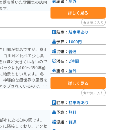
施設：
屋外
の落ち着いた雰囲気の店内
ます。
詳しく見る
お気に入り
駐車：
駐車場あり
予算：
1000円
白川郷が有名ですが、富山
混雑：
普通
。 白川郷と比べて少し奥
滞在：
2時間
それほど大きくはないので
施設：
屋外
に絶景ともいえます。 冬
、神秘的な銀世界の風景を
詳しく見る
アップされているので、ラ
いです。
お気に入り
駐車：
駐車場あり
予算：
無料
矢部市にある道の駅です。
混雑：
普通
ジに隣接しており、アクセ