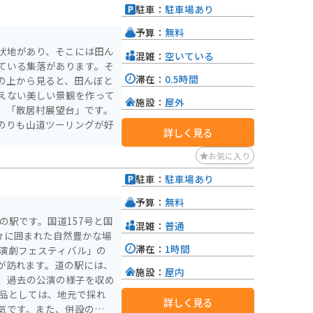
駐車：
駐車場あり
に、富山県の自然や文化を
予算：
無料
状地があり、そこには田ん
混雑：
空いている
ている集落があります。そ
滞在：
0.5時間
の上から見ると、田んぼと
えない美しい景観を作って
施設：
屋外
、「散居村展望台」です。
のりも山道ツーリングが好
詳しく見る
お気に入り
駐車：
駐車場あり
予算：
無料
の駅です。国道157号と国
混雑：
普通
々に囲まれた自然豊かな場
滞在：
1時間
が訪れます。道の駅には、
施設：
屋内
、過去の公演の様子を収め
詳しく見る
気です。また、併設のレス