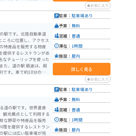
を楽しむことができます。
お気に入り
岳路が多く、カーブも多い
駐車：
駐車場あり
、雄大な景色を楽しむこと
す。ツーリングの休憩場所
予算：
無料
。
道の駅です。北陸自動車道
混雑：
普通
のところに位置し、アクセス
滞在：
1時間
を提供するレストランがあ
施設：
屋内
名なチューリップを使った
詳しく見る
利です。車で約10分のと
り、毎年春には色とりどり
お気に入り
むことができます。バイク
駐車：
駐車場あり
イク専用のスペースがある
道路も多いので、ツーリン
予算：
無料
ある道の駅です。世界遺産
混雑：
普通
駅で観光パンフレットを入
、観光拠点として利用する
！
滞在：
1時間
料理を提供するレストラン
施設：
屋内