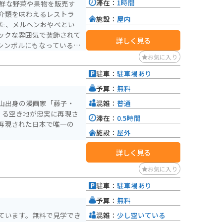
滞在：
1時間
介類を味わえるレストラ
施設：
屋内
ックな雰囲気で装飾されて
詳しく見る
シンボルにもなっている高
居村の風景を一望でき、夜は
お気に入り
駐車：
駐車場あり
す。小矢部市は、砺波平野
ツーリングの拠点としても
予算：
無料
混雑：
普通
山出身の漫画家「藤子・
稲葉山などが点在しており、
くる空き地が忠実に再現さ
滞在：
0.5時間
しむことができます。道の
再現された日本で唯一の
ク」を使ったグルメや、名
施設：
屋外
探してみるのも良いでしょ
詳しく見る
お気に入り
駐車：
駐車場あり
予算：
無料
混雑：
少し空いている
ています。無料で見学でき