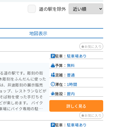
道の駅を除外
地図表示
お気に入り
駐車：
駐車場あり
予算：
無料
ある道の駅です。彫刻の街
混雑：
普通
木彫刻をふんだんに使った
滞在：
1時間
ョップ、レストランなどが
施設：
屋内
楽しめます。 バイク
詳しく見る
車場にバイク専用の駐車ス
お気に入り
。
駐車：
駐車場あり