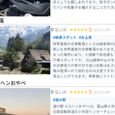
点としても親しまれており、和モダン
でパンや和菓子を購入することができ
落
5
富山県
（口コミ1件）
#絶景スポット
#お土産
世界遺産の合掌集落といえば岐阜県の
県にも世界遺産の合掌集落があります
まった場所にあり、小規模で知名度も
穴場スポットです。 立山連峰の山々をバックに約100～350年前
の合掌造りの家が立ち並ぶ光景はまさ
場は雪深いので訪れるのは大変ですが
見ることができます。季節毎にライト
イトアップ期間中は夜に訪れるのも良
ルヘンおやべ
5
富山県
（口コミ1件）
#道の駅
道の駅 メルヘンおやべは、富山県小
北陸自動車道の小矢部インターチェン