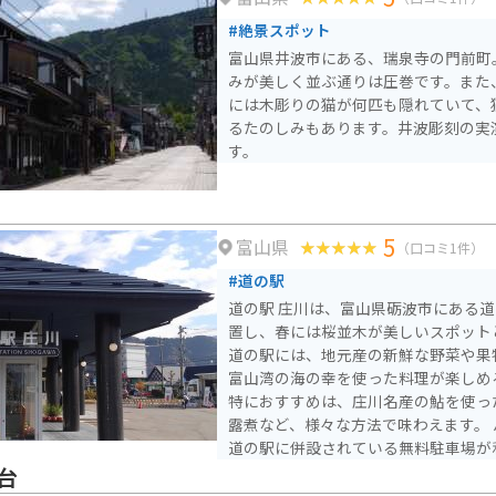
#絶景スポット
富山県井波市にある、瑞泉寺の門前町
みが美しく並ぶ通りは圧巻です。また
には木彫りの猫が何匹も隠れていて、
るたのしみもあります。井波彫刻の実
す。
川
5
富山県
（口コミ1件）
#道の駅
道の駅 庄川は、富山県砺波市にある
置し、春には桜並木が美しいスポット
道の駅には、地元産の新鮮な野菜や果
富山湾の海の幸を使った料理が楽しめ
特におすすめは、庄川名産の鮎を使っ
露煮など、様々な方法で味わえます。 バイクで訪れる場合は、
道の駅に併設されている無料駐車場が
沿いを走る国道156号線は、ツーリン
台
ります。 周辺には、庄川峡や世界遺産の五箇山など、観光スポ