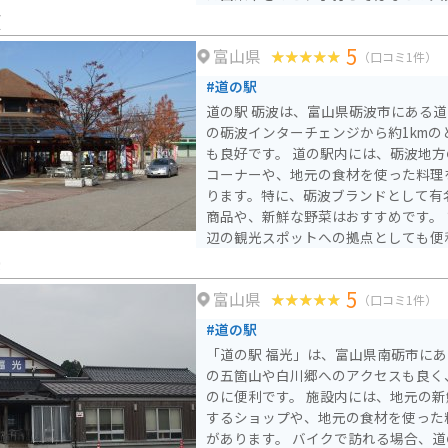
トランでは、地元の食材を使った料理
波
バイクで訪れる場合、道の駅周辺は山
5
富山県
ので注意が必要です。しかし、その分
（口コミ1件）
ができます。特に紅葉の季節は絶景で
#道の駅
として、ぜひ立ち寄ってみてください
道の駅 砺波は、富山県砺波市にある
の砺波インターチェンジから約1km
も良好です。 道の駅内には、砺波地方の特産品を販売する物産
コーナーや、地元の食材を使った料理
ります。特に、砺波ブランドとして有
商品や、新鮮な野菜はおすすめです。 また、道の駅 砺波は、周
辺の観光スポットへの拠点としても便
ころには、砺波チューリップ公園があ
光
のチューリップが咲き誇る風景を楽し
5
富山県
で訪れる場合は、道の駅の駐車場にバ
（口コミ1件）
ので安心です。砺波平野を走る快適な
#道の駅
グにも最適です。 周辺には、庄川峡や五箇山など、自然豊かな
「道の駅 福光」は、富山県南砺市に
観光スポットも点在しています。道の
の五箇山や白川郷へのアクセスも良く
手して、富山観光を満喫してください
のに便利です。 施設内には、地元の新鮮な野菜や特産品を販売
するショップや、地元の食材を使った
があります。 バイクで訪れる場合、道の駅には広い駐車場が完