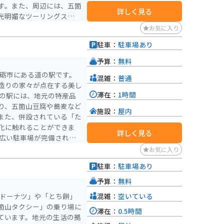
す。また、周辺には、五箇
詳しく見る
光明媚なツーリングスポッ
お気に入り
元産のそば粉を使った手打
駐車：
駐車場あり
予算：
無料
南砺市にある道の駅です。
混雑：
普通
造りの家々が点在する美し
滞在：
1時間
り、五箇山豆腐や蕎麦など
施設：
屋内
また、併設されている「た
化に触れることができま
詳しく見る
山々を望む絶景ルートや、
お気に入り
グに最適なコースが数多く
駐車：
駐車場あり
しい山岳地帯を抜ける「酷
りなら一度は走ってみたい
予算：
無料
混雑：
空いている
・ドーナツ」や「とち餅」
点に、自然と文化に触れる
箇山タクシー」の乗り場に
滞在：
0.5時間
ています。地元の生活の拠