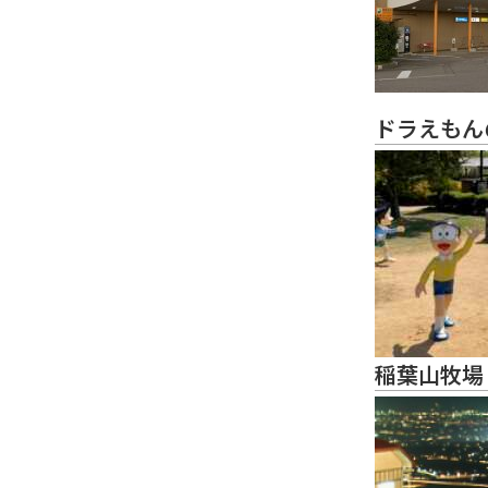
ドラえもん
稲葉山牧場