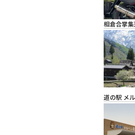
相倉合掌集
道の駅 メ