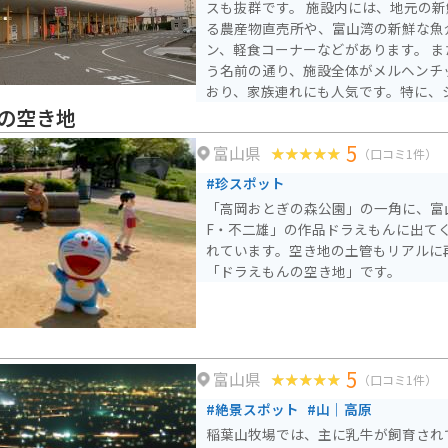
スも抜群です。 施設内には、地元の新鮮な野菜や果物を販売す
る農産物直売所や、富山湾の新鮮な魚
ン、軽食コーナーなどがあります。 また、メルヘンおやべとい
う名前の通り、施設全体がメルヘンチ
おり、家族連れにも人気です。特に、
さ50mのメルヘンタワーからは、散
の空き地
ライトアップもされます。 バイクで訪れる場合、道の駅には広
5
富山県
い駐車場が完備されているため安心で
（口コミ1件）
や医王山など自然豊かな場所なので、
#珍スポット
おすすめです。 周辺には、二つの世界遺産を結ぶ「 pilgrimage r
「高岡おとぎの森公園」の一角に、富
oad 」の区間である倶利伽羅峠や、
F・不二雄」の作品ドラえもんに出て
歴史と自然を感じながらバイク旅を楽
れています。空き地の土管もリアルに
駅で地元の特産品である「とやまポー
「ドラえもんの空き地」です。
産のチューリップにちなんだお土産を
う。
5
富山県
（口コミ1件）
#絶景スポット
#山｜高原
稲葉山牧場では、主に乳牛が飼育され