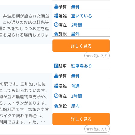
予算：
無料
混雑：
空いている
。井波彫刻が施された街並
、この通りのお店の軒先等
滞在：
2時間
猫たちを探しつつお店を巡
施設：
屋外
演を見られる場所もありま
詳しく見る
お気に入り
駐車：
駐車場あり
予算：
無料
道の駅です。庄川沿いに位
混雑：
普通
としても知られています。
滞在：
1時間
物が並ぶ農産物直売所や、
るレストランがあります。
施設：
屋内
た鮎料理です。塩焼きや甘
詳しく見る
利用できます。また、庄川
グコースとしても人気があ
お気に入り