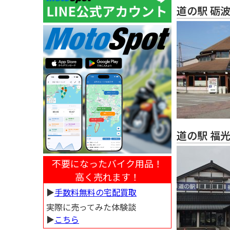
道の駅 砺
道の駅 福
不要になったバイク用品！
高く売れます！
▶︎
手数料無料の宅配買取
実際に売ってみた体験談
▶︎
こちら