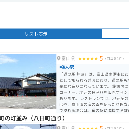
リスト表示
波
5
富山県
（口コミ1件）
#道の駅
「道の駅 井波」は、富山県南砺市に
として知られる井波にあり、道の駅も
豪華な造りになっています。 施設内には、井波彫刻の展示販売
コーナー、地元の特産品を販売するシ
あります。 レストランでは、地元産のそば粉を使った手打ちそ
ばや、富山湾の海の幸を使った料理などが
で訪れる場合は、道の駅に隣接する駐
ペースがあります。 井波彫刻に興味のある方はもちろん、富山
町の町並み（八日町通り）
観光の拠点としても便利な道の駅です
5
富山県
（口コミ1件）