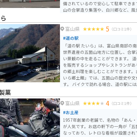
備されているので安心して駐車できま
山の合掌造り集落や、白川郷など、風
トが点在しています。 富山県南砺市は、そばの産地としても知
いら
られています。道の駅 福光では、地
5
富山県
ちそばを味わうことができます。
（口コミ1件）
#道の駅
「道の駅 たいら」は、富山県南部の
世界遺産の五箇山地方に位置し、合掌
い景観の中を走ることができます。 道の駅には、地元の特産品
を販売するショップやレストランがあ
の郷土料理を楽しむことができます。
いら郷土館」では、五箇山の歴史や文
す。 バイクで訪れる場合、道の駅には広い駐車場が完備されて
いるので安心です。周辺には、荘厳な
製菓
歴史を感じさせる峠道など、ツーリン
4
富山県
あります。特に、国道156号線は、険
（口コミ1件）
道」としても知られており、バイク乗
#お土産
challenging なルートです。 五箇山地方は、日本の原風景が残る
1957年創業の老舗で、名物の「あん
美しい場所です。道の駅 たいらを拠
が人気です。お店の軒下の一角が「五
旅を楽しんでください。
なっており、レトロな看板が設置され