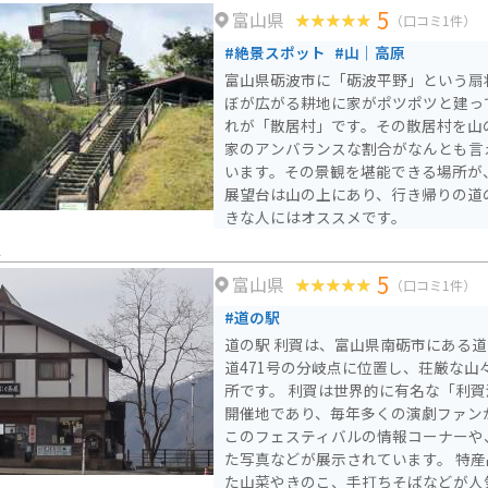
5
富山県
ットも豊富です。道の駅 庄川を拠点
（口コミ1件）
満喫してみてはいかがでしょうか。
#絶景スポット
#山｜高原
富山県砺波市に「砺波平野」という扇
ぼが広がる耕地に家がポツポツと建っ
れが「散居村」です。その散居村を山
家のアンバランスな割合がなんとも言
います。その景観を堪能できる場所が
展望台は山の上にあり、行き帰りの道
きな人にはオススメです。
賀
5
富山県
（口コミ1件）
#道の駅
道の駅 利賀は、富山県南砺市にある道
道471号の分岐点に位置し、荘厳な山
所です。 利賀は世界的に有名な「利賀演劇フェスティバル」の
開催地であり、毎年多くの演劇ファン
このフェスティバルの情報コーナーや
た写真などが展示されています。 特産品としては、地元で採れ
た山菜やきのこ、手打ちそばなどが人