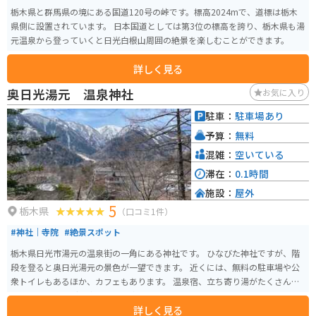
栃木県と群馬県の境にある国道120号の峠です。標高2024mで、道標は栃木
県側に設置されています。 日本国道としては第3位の標高を誇り、栃木県も湯
元温泉から登っていくと日光白根山周囲の絶景を楽しむことができます。
詳しく見る
奥日光湯元 温泉神社
お気に入り
駐車：
駐車場あり
予算：
無料
混雑：
空いている
滞在：
0.1時間
施設：
屋外
5
栃木県
（口コミ1件）
#神社｜寺院
#絶景スポット
栃木県日光市湯元の温泉街の一角にある神社です。 ひなびた神社ですが、階
段を登ると奥日光湯元の景色が一望できます。 近くには、無料の駐車場や公
衆トイレもあるほか、カフェもあります。 温泉宿、立ち寄り湯がたくさんあ
るのでツーリングで疲れた体を癒すのにはもってこいです。
詳しく見る