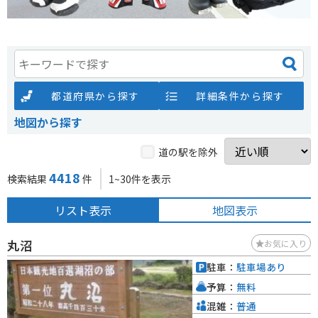
都道府県から探す
詳細条件から探す
地図から探す
道の駅を除外
4418
検索結果
件
1~30件を表示
リスト表示
地図表示
丸沼
お気に入り
駐車：
駐車場あり
予算：
無料
混雑：
普通