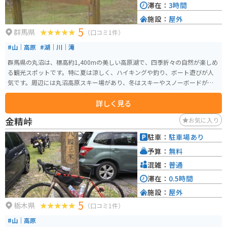
滞在：
3時間
施設：
屋外
5
群馬県
（口コミ1件）
#山｜高原
#湖｜川｜滝
群馬県の丸沼は、標高約1,400mの美しい高原湖で、四季折々の自然が楽しめ
る観光スポットです。特に夏は涼しく、ハイキングや釣り、ボート遊びが人
気です。周辺には丸沼高原スキー場があり、冬はスキーやスノーボードが楽
しめます。 バイクツーリングでは、尾瀬国立公園に近く、峠越えのワインデ
詳しく見る
ィングロードが爽快です。ただし冬季は道路が凍結するため注意が必要です。
駐車場やライダー向けの休憩スポットも整備されているので、自然を満喫し
金精峠
お気に入り
ながら快適なツーリングが楽しめます。
駐車：
駐車場あり
予算：
無料
混雑：
普通
滞在：
0.5時間
施設：
屋外
5
栃木県
（口コミ1件）
#山｜高原