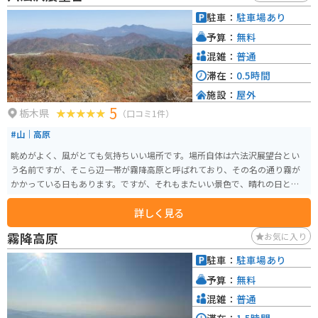
駐車：
駐車場あり
予算：
無料
混雑：
普通
滞在：
0.5時間
施設：
屋外
5
栃木県
（口コミ1件）
#山｜高原
眺めがよく、風がとても気持ちいい場所です。場所自体は六法沢展望台とい
う名前ですが、そこら辺一帯が霧降高原と呼ばれており、その名の通り霧が
かかっている日もあります。ですが、それもまたいい景色で、晴れの日とは
また違った景色が見られます。
詳しく見る
霧降高原
お気に入り
駐車：
駐車場あり
予算：
無料
混雑：
普通