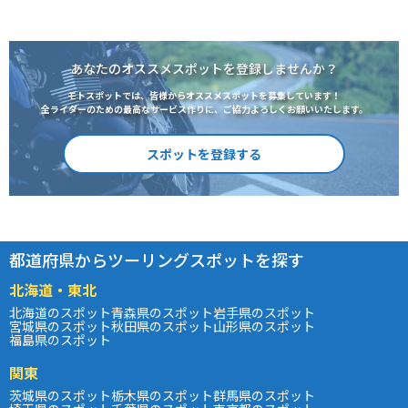
あなたのオススメスポットを登録しませんか？
モトスポットでは、皆様からオススメスポットを募集しています！
全ライダーのための最高なサービス作りに、ご協力よろしくお願いいたします。
スポットを登録する
都道府県からツーリングスポットを探す
北海道・東北
北海道のスポット
青森県のスポット
岩手県のスポット
宮城県のスポット
秋田県のスポット
山形県のスポット
福島県のスポット
関東
茨城県のスポット
栃木県のスポット
群馬県のスポット