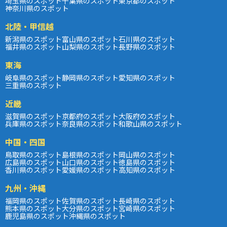
埼玉県のスポット
千葉県のスポット
東京都のスポット
神奈川県のスポット
北陸・甲信越
新潟県のスポット
富山県のスポット
石川県のスポット
福井県のスポット
山梨県のスポット
長野県のスポット
東海
岐阜県のスポット
静岡県のスポット
愛知県のスポット
三重県のスポット
近畿
滋賀県のスポット
京都府のスポット
大阪府のスポット
兵庫県のスポット
奈良県のスポット
和歌山県のスポット
中国・四国
鳥取県のスポット
島根県のスポット
岡山県のスポット
広島県のスポット
山口県のスポット
徳島県のスポット
香川県のスポット
愛媛県のスポット
高知県のスポット
九州・沖縄
福岡県のスポット
佐賀県のスポット
長崎県のスポット
熊本県のスポット
大分県のスポット
宮崎県のスポット
鹿児島県のスポット
沖縄県のスポット