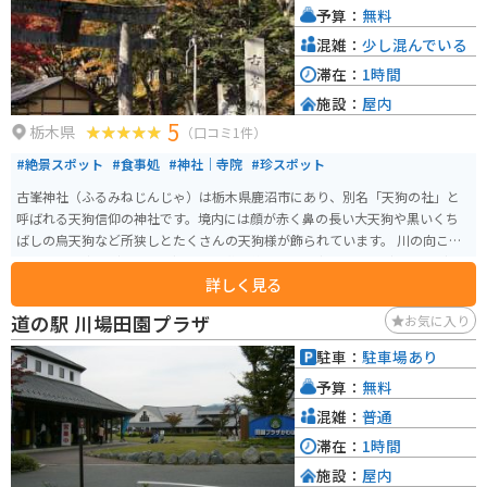
予算：
無料
しています。
混雑：
少し混んでいる
滞在：
1時間
施設：
屋内
5
栃木県
（口コミ1件）
#絶景スポット
#食事処
#神社｜寺院
#珍スポット
古峯神社（ふるみねじんじゃ）は栃木県鹿沼市にあり、別名「天狗の社」と
呼ばれる天狗信仰の神社です。境内には顔が赤く鼻の長い大天狗や黒いくち
ばしの烏天狗など所狭しとたくさんの天狗様が飾られています。 川の向こう
には、「古峯園（こほえん）という敷地約99000平方メートル（30000坪）の
詳しく見る
廻遊式日本庭園があります。紅葉の名所として知られています。
道の駅 川場田園プラザ
お気に入り
駐車：
駐車場あり
予算：
無料
混雑：
普通
滞在：
1時間
施設：
屋内