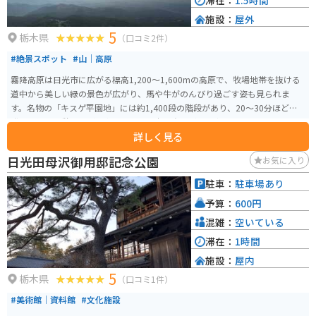
滞在：
1.5時間
施設：
屋外
5
栃木県
（口コミ2件）
#絶景スポット
#山｜高原
霧降高原は日光市に広がる標高1,200〜1,600mの高原で、牧場地帯を抜ける
道中から美しい緑の景色が広がり、馬や牛がのんびり過ごす姿も見られま
す。名物の「キスゲ平園地」には約1,400段の階段があり、20〜30分ほどで
登頂可能。休憩しながら進めるため体力に自信がない方でも安心です。 頂上
詳しく見る
では天気が良ければ雲海が広がり、夏にはニッコウキスゲの鮮やかな群生が
楽しめます。高原道路は走りやすく、カーブが続く爽快なルートでバイクツ
日光田母沢御用邸記念公園
お気に入り
ーリングにも最適。霧が立ち込める幻想的な景色に出会えることもあり、写
真好きにも人気のスポットです。
駐車：
駐車場あり
予算：
600円
混雑：
空いている
滞在：
1時間
施設：
屋内
5
栃木県
（口コミ1件）
#美術館｜資料館
#文化施設