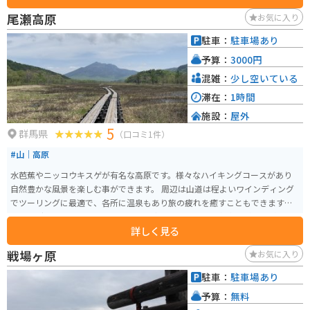
尾瀬高原
お気に入り
駐車：
駐車場あり
予算：
3000円
混雑：
少し空いている
滞在：
1時間
施設：
屋外
5
群馬県
（口コミ1件）
#山｜高原
水芭蕉やニッコウキスゲが有名な高原です。様々なハイキングコースがあり
自然豊かな風景を楽しむ事ができます。 周辺は山道は程よいワインディング
でツーリングに最適で、各所に温泉もあり旅の疲れを癒すこともできます。
また、グルメとしては近くのエリアで片品蕎麦という、名水100選にも選ばれ
詳しく見る
た天然水を使用した美味しい蕎麦を頂く事ができ、五感で楽しめるスポット
です。
戦場ヶ原
お気に入り
駐車：
駐車場あり
予算：
無料