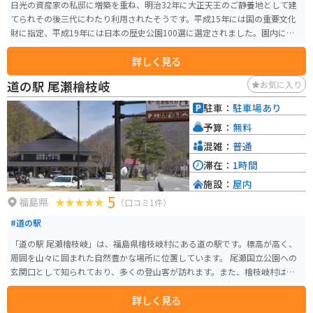
日光の資産家の私邸に増築を重ね、明治32年に大正天王のご静養地として建
てられその後三代にわたり利用されたそうです。平成15年には国の重要文化
財に指定、平成19年には日本の歴史公園100選に選定されました。園内には
期間限定ですが茶寮もあります。 四季折々のすばらしい庭園は見事です。幼
詳しく見る
少の明仁上皇陛下が疎開していたときの防空壕跡もあり、見応えがありま
す。
道の駅 尾瀬檜枝岐
お気に入り
駐車：
駐車場あり
予算：
無料
混雑：
普通
滞在：
1時間
施設：
屋内
5
福島県
（口コミ1件）
#道の駅
「道の駅 尾瀬檜枝岐」は、福島県檜枝岐村にある道の駅です。標高が高く、
周囲を山々に囲まれた自然豊かな場所に位置しています。 尾瀬国立公園への
玄関口として知られており、多くの登山客が訪れます。また、檜枝岐村は
「檜枝岐歌舞伎」でも有名です。 道の駅には、地元の食材を使ったレストラ
詳しく見る
ンや、特産品を販売する売店があります。檜枝岐そばや山菜料理などが人気