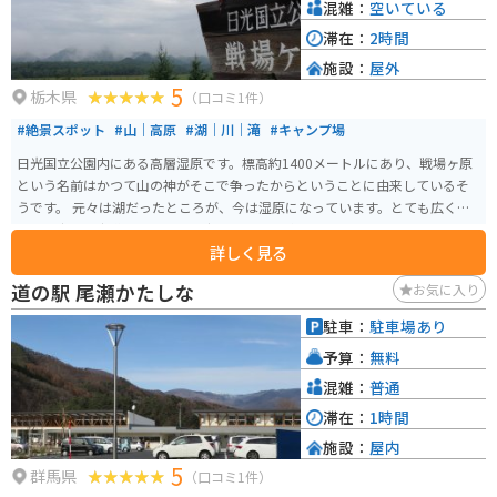
混雑：
空いている
滞在：
2時間
施設：
屋外
5
栃木県
（口コミ1件）
#絶景スポット
#山｜高原
#湖｜川｜滝
#キャンプ場
日光国立公園内にある高層湿原です。標高約1400メートルにあり、戦場ヶ原
という名前はかつて山の神がそこで争ったからということに由来しているそ
うです。 元々は湖だったところが、今は湿原になっています。とても広く、
周りを歩ける歩道もあるので、歩いて周りを1週することもできます。
詳しく見る
道の駅 尾瀬かたしな
お気に入り
駐車：
駐車場あり
予算：
無料
混雑：
普通
滞在：
1時間
施設：
屋内
5
群馬県
（口コミ1件）