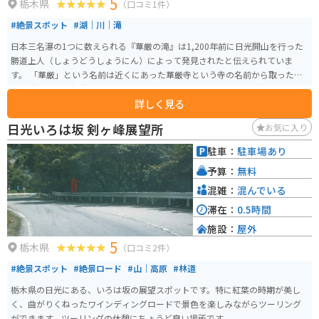
5
栃木県
（口コミ1件）
#絶景スポット
#湖｜川｜滝
日本三名瀑の1つに数えられる『華厳の滝』は1,200年前に日光開山を行った
勝道上人（しょうどうしょうにん）によって発見されたと伝えられていま
す。 「華厳」という名前は近くにあった華厳寺という寺の名前から取ったと
いう説や、仏教経典の1つである華厳経から名付けられたという説がありま
詳しく見る
す。華厳の滝は、中禅寺湖の水が高さ97mの高さから一気に落下しており、
平均すると1秒間に約3トンの水が流れ落ちています。1931年には国の名勝に
日光いろは坂 剣ヶ峰展望所
お気に入り
指定され、2007年には日本の地質百選に選定されています。
駐車：
駐車場あり
予算：
無料
混雑：
混んでいる
滞在：
0.5時間
施設：
屋外
5
栃木県
（口コミ2件）
#絶景スポット
#絶景ロード
#山｜高原
#林道
栃木県の日光にある、いろは坂の展望スポットです。特に紅葉の時期が美し
く、曲がりくねったワインディングロードで景色を楽しみながらツーリング
ができます。ツーリングの休憩にちょうど良い場所です。