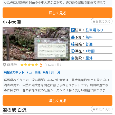
った先には落差約96mの小中大滝が広がり、迫力ある景観を間近で堪能でき
ます。 駐車場から遊歩道を進み、トンネルを抜けた先に突然現れる赤い橋の
詳しく見る
景色も印象的です。春の新緑や秋の紅葉シーズンは特に美しく、自然の魅力
を存分に味わえます。足場は急な階段状のため歩きやすい靴が必須です。バイ
小中大滝
お気に入り
クで訪れる場合は道幅が狭く落石の可能性もあるため注意が必要ですが、秘
境感あるルートと独特の体験が楽しめるスポットです。
駐車：
駐車場あり
予算：
無料
混雑：
普通
滞在：
1時間
施設：
屋外
5
群馬県
（口コミ1件）
#絶景スポット
#山｜高原
#湖｜川｜滝
群馬県みどり市の山深い場所にある小中大滝は、最大落差約96mを誇る迫力
満点の滝で、自然の雄大さを間近に感じられるスポットです。周囲は豊かな
森に囲まれ、春の新緑や秋の紅葉シーズンには特に美しい景観が広がりま
す。 滝へはスリルある階段状の吊り橋「けさかけ橋」を渡って向かい、展望
詳しく見る
台から全体を見渡せるのも魅力です。遊歩道は整備されていますが山道のた
め歩きやすい靴が必要です。バイクで訪れる場合はワインディングロードが
道の駅 白沢
お気に入り
続き走りごたえがありますが、道幅が狭くカーブも多いため注意が必要で