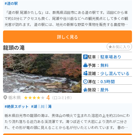
#道の駅
「道の駅 尾瀬かたしな」は、群馬県沼田市にある道の駅です。沼田ICから車
で約10分とアクセスも良く、尾瀬や谷川岳などへの観光拠点として多くの観
光客が訪れます。 道の駅には、地元の新鮮な野菜や果物を販売する農産物直
売所、蕎麦やうどんが味わえる食事処、お土産コーナーなどがあります。 特
詳しく見る
に人気なのが、地元産のそば粉を使用した手打ち蕎麦です。 また、道の駅に
隣接して「かたしなエコミュージアムセンター」があり、尾瀬や谷川岳の自
龍頭の滝
お気に入り
然、動植物について学ぶことができます。 バイクで訪れる場合、道の駅には
広い駐車場が完備されているので安心です。尾瀬方面へは国道401号線を走
駐車：
駐車場あり
り、途中には温泉施設もあるのでツーリングにも最適なエリアです。
予算：
無料
混雑：
少し混んでいる
滞在：
0.5時間
施設：
屋外
4
栃木県
（口コミ1件）
#絶景スポット
#湖｜川｜滝
栃木県日光市の龍頭の滝は、男体山の噴火で生まれた溶岩の上を約210mにわ
たり流れ落ちる迫力ある渓流瀑です。滝つぼ近くで大岩により流れが二分さ
れ、その形が竜の頭に見えることから名が付いたといわれています。 春の新
緑、夏の涼しさ、秋の紅葉と季節ごとに異なる景観が楽しめ、特に紅葉時期