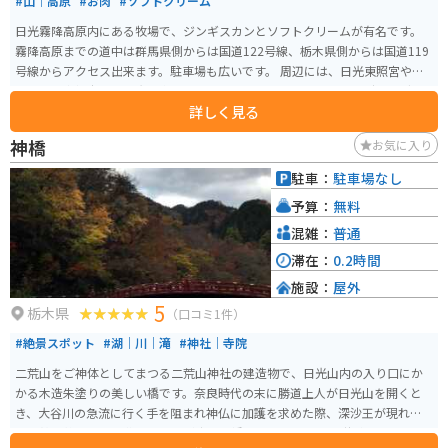
#山｜高原
#お肉
#ソフトクリーム
日光霧降高原内にある牧場で、ジンギスカンとソフトクリームが有名です。
霧降高原までの道中は群馬県側からは国道122号線、栃木県側からは国道119
号線からアクセス出来ます。駐車場も広いです。 周辺には、日光東照宮やい
ろは坂、中禅寺湖、日光市内から霧降高原へアクセスするワインディングロ
詳しく見る
ードなどツーリングスポットも多数あります。
神橋
お気に入り
駐車：
駐車場なし
予算：
無料
混雑：
普通
滞在：
0.2時間
施設：
屋外
5
栃木県
（口コミ1件）
#絶景スポット
#湖｜川｜滝
#神社｜寺院
二荒山をご神体としてまつる二荒山神社の建造物で、日光山内の入り口にか
かる木造朱塗りの美しい橋です。奈良時代の末に勝道上人が日光山を開くと
き、大谷川の急流に行く手を阻まれ神仏に加護を求めた際、深沙王が現れ２
匹の蛇を放ち、その背から山菅が生えて橋になったという伝説があります。