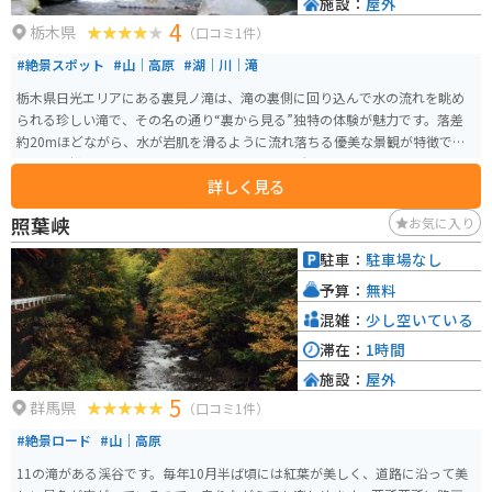
施設：
屋外
4
栃木県
（口コミ1件）
#絶景スポット
#山｜高原
#湖｜川｜滝
栃木県日光エリアにある裏見ノ滝は、滝の裏側に回り込んで水の流れを眺め
られる珍しい滝で、その名の通り“裏から見る”独特の体験が魅力です。落差
約20mほどながら、水が岩肌を滑るように流れ落ちる優美な景観が特徴で、
かつては松尾芭蕉も訪れたとされる風情ある場所です。 周辺は木々に囲ま
詳しく見る
れ、特に新緑や紅葉の季節は美しく、比較的静かに自然を楽しめます。駐車
場からは遊歩道を歩いてアクセスでき、足元は滑りやすいため歩きやすい靴
照葉峡
お気に入り
がおすすめです。バイクの場合は日光のワインディングを楽しみながら立ち
寄れる立地で、ツーリング途中の休憩スポットとしても最適です。
駐車：
駐車場なし
予算：
無料
混雑：
少し空いている
滞在：
1時間
施設：
屋外
5
群馬県
（口コミ1件）
#絶景ロード
#山｜高原
11の滝がある渓谷です。毎年10月半ば頃には紅葉が美しく、道路に沿って美