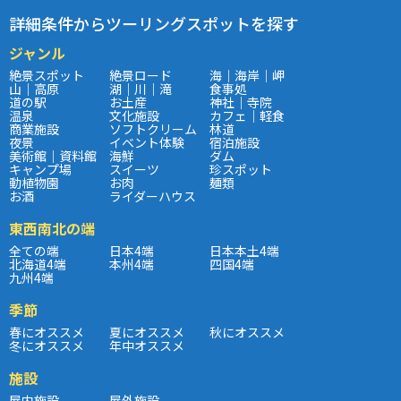
詳細条件からツーリングスポットを探す
ジャンル
絶景スポット
絶景ロード
海｜海岸｜岬
山｜高原
湖｜川｜滝
食事処
道の駅
お土産
神社｜寺院
温泉
文化施設
カフェ｜軽食
商業施設
ソフトクリーム
林道
夜景
イベント体験
宿泊施設
美術館｜資料館
海鮮
ダム
キャンプ場
スイーツ
珍スポット
動植物園
お肉
麺類
お酒
ライダーハウス
東西南北の端
全ての端
日本4端
日本本土4端
北海道4端
本州4端
四国4端
九州4端
季節
春にオススメ
夏にオススメ
秋にオススメ
冬にオススメ
年中オススメ
施設
屋内施設
屋外施設