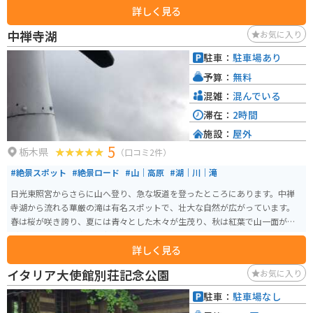
詳しく見る
は渓谷の色彩が美しく人気です。滝のすぐそばには茶屋があり、上から滝を
眺められる展望スポットとしても人気があります。駐車場が整備されている
中禅寺湖
お気に入り
ためバイクでも訪れやすく、周辺には中禅寺湖や戦場ヶ原などツーリングに
最適な景勝地がそろっています。
駐車：
駐車場あり
予算：
無料
混雑：
混んでいる
滞在：
2時間
施設：
屋外
5
栃木県
（口コミ2件）
#絶景スポット
#絶景ロード
#山｜高原
#湖｜川｜滝
日光東照宮からさらに山へ登り、急な坂道を登ったところにあります。中禅
寺湖から流れる華厳の滝は有名スポットで、壮大な自然が広がっています。
春は桜が咲き誇り、夏には青々とした木々が生茂り、秋は紅葉で山一面が色
づき、四季折々の楽しみ方ができます。
詳しく見る
イタリア大使館別荘記念公園
お気に入り
駐車：
駐車場なし