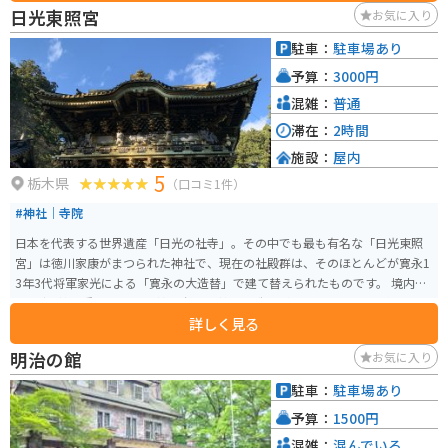
です。バイクで訪れる場合は、駐車場も広々としているので安心です。 周辺
日光東照宮
お気に入り
には、温泉施設やキャンプ場などもありますので、観光の拠点としても最適
です。
駐車：
駐車場あり
予算：
3000円
混雑：
普通
滞在：
2時間
施設：
屋内
5
栃木県
（口コミ1件）
#神社｜寺院
日本を代表する世界遺産「日光の社寺」。その中でも最も有名な「日光東照
宮」は徳川家康がまつられた神社で、現在の社殿群は、そのほとんどが寛永1
3年3代将軍家光による「寛永の大造替」で建て替えられたものです。 境内に
は国宝8棟、重要文化財34棟を含む55棟の建造物が並び、その豪華絢爛な美
詳しく見る
しさは圧巻です。全国各地から集められた名工により、建物には漆や極彩色
がほどこされ、柱などには数多くの彫刻が飾られています。
明治の館
お気に入り
駐車：
駐車場あり
予算：
1500円
混雑：
混んでいる