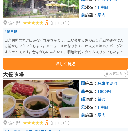
滞在：
1時間
施設：
屋内
5
栃木県
（口コミ1件）
#食事処
日光東照宮付近にある洋食屋さんです。広い敷地に趣のある洋風の建物は入
る前からワクワクします。メニューはかなり多く、オススメはハンバーグと
オムライスです。昔ながらの味わいで、明治時代にタイムスリッフしたよう
な感覚を味わえます。デザートはチーズケーキが有名で程よい甘さと酸味が
詳しく見る
癖になります。チーズケーキは持ち帰りもあるので、自宅でも楽しめます。
大笹牧場
お気に入り
駐車：
駐車場あり
予算：
1000円
混雑：
普通
滞在：
1時間
施設：
屋内
5
栃木県
（口コミ1件）