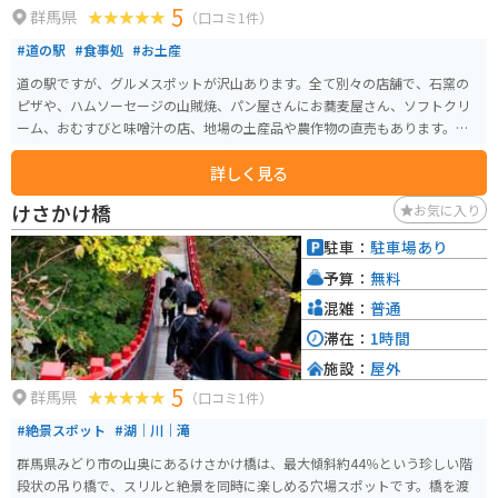
5
群馬県
（口コミ1件）
#道の駅
#食事処
#お土産
道の駅ですが、グルメスポットが沢山あります。全て別々の店舗で、石窯の
ピザや、ハムソーセージの山賊焼、パン屋さんにお蕎麦屋さん、ソフトクリ
ーム、おむすびと味噌汁の店、地場の土産品や農作物の直売もあります。こ
の道の駅を目的に来る人もいるほどです。
詳しく見る
けさかけ橋
お気に入り
駐車：
駐車場あり
予算：
無料
混雑：
普通
滞在：
1時間
施設：
屋外
5
群馬県
（口コミ1件）
#絶景スポット
#湖｜川｜滝
群馬県みどり市の山奥にあるけさかけ橋は、最大傾斜約44％という珍しい階
段状の吊り橋で、スリルと絶景を同時に楽しめる穴場スポットです。橋を渡