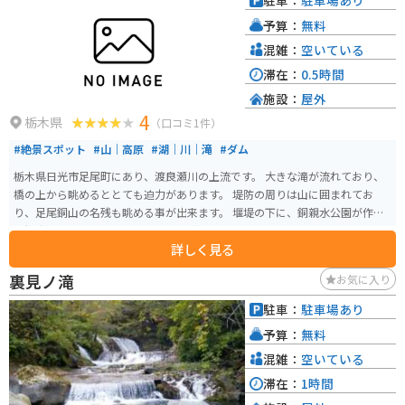
駐車：
駐車場あり
予算：
無料
混雑：
空いている
滞在：
0.5時間
施設：
屋外
4
栃木県
（口コミ1件）
#絶景スポット
#山｜高原
#湖｜川｜滝
#ダム
栃木県日光市足尾町にあり、渡良瀬川の上流です。 大きな滝が流れており、
橋の上から眺めるととても迫力があります。 堤防の周りは山に囲まれてお
り、足尾銅山の名残も眺める事が出来ます。 堰堤の下に、銅親水公園が作ら
れ観光スポットとなっています。 道中、運が良ければニホンカモシカに遭遇
詳しく見る
するかもしれません。
裏見ノ滝
お気に入り
駐車：
駐車場あり
予算：
無料
混雑：
空いている
滞在：
1時間