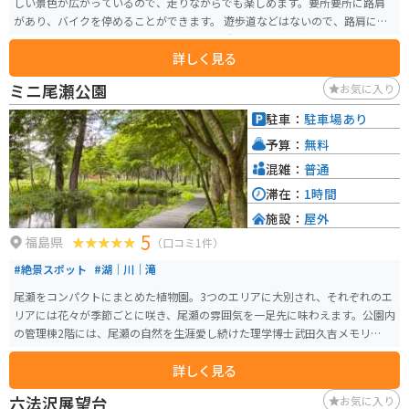
しい景色が広がっているので、走りながらでも楽しめます。要所要所に路肩
があり、バイクを停めることができます。 遊歩道などはないので、路肩に停
めて、ガードレール沿いから見て楽しむ場所です。関東の奥入瀬とも呼ばれ、
詳しく見る
まさしく秘境と呼ぶにふさわしい場所。夏でも深緑と公言ならではの涼しい
気候を楽しむことができます。
ミニ尾瀬公園
お気に入り
駐車：
駐車場あり
予算：
無料
混雑：
普通
滞在：
1時間
施設：
屋外
5
福島県
（口コミ1件）
#絶景スポット
#湖｜川｜滝
尾瀬をコンパクトにまとめた植物園。3つのエリアに大別され、それぞれのエ
リアには花々が季節ごとに咲き、尾瀬の雰囲気を一足先に味わえます。公園内
の管理棟2階には、尾瀬の自然を生涯愛し続けた理学博士武田久吉メモリアル
ホールがあります。園内は一部バリアフリーにもなっており、車イス使用対
詳しく見る
応トイレも完備しております。冬季休業があるので、開園情報は事前に要チ
ェックです。
六法沢展望台
お気に入り