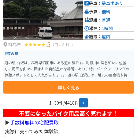
す。秘境感あふれる自然とスリリングな体験が楽しめる観光スポットです。
駐車：
駐車場あり
予算：
無料
混雑：
普通
滞在：
1時間
施設：
屋内
5
群馬県
（口コミ1件）
#道の駅
道の駅 白沢は、群馬県沼田市にある道の駅です。利根川の渓谷沿いに位置
し、周囲を山々に囲まれた自然豊かな場所にあり、特にバイクツーリングの
休憩スポットとして人気があります。 道の駅 白沢には、地元の農産物や特産
品を販売する直売所、軽食コーナー、そして観光案内所があります。地元産
詳しく見る
の新鮮な野菜や果物はもちろんのこと、群馬名物のこんにゃくや、地元産の
小麦粉を使ったうどん、そばなども人気です。また、併設されている食堂で
は、地元の食材を使った料理を楽しむことができます。 特にバイク乗りの方
1~30件/4418件
>
には、白沢名物の「舞茸釜飯」がおすすめです。大きな舞茸が丸ごと入った
釜飯は、香り高く、食欲をそそります。また、駐車場にはバイクスタンドも
不要になったバイク用品高く売れます！
設置されているので、安心してバイクを停めることができます。 道の駅 白沢
▶︎
手数料無料の宅配買取
は、自然豊かな環境の中で、地元の味覚や文化に触れることができる場所で
す。群馬県北部へのツーリングの際には、ぜひお立ち寄りください。
実際に売ってみた体験談