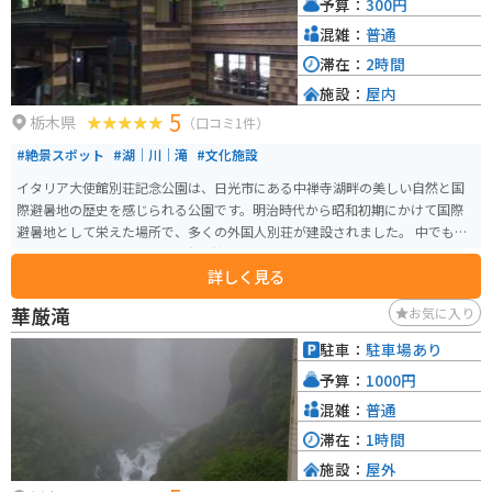
予算：
300円
混雑：
普通
滞在：
2時間
施設：
屋内
5
栃木県
（口コミ1件）
#絶景スポット
#湖｜川｜滝
#文化施設
イタリア大使館別荘記念公園は、日光市にある中禅寺湖畔の美しい自然と国
際避暑地の歴史を感じられる公園です。明治時代から昭和初期にかけて国際
避暑地として栄えた場所で、多くの外国人別荘が建設されました。 中でも、1
928年に建てられたイタリア大使館の別荘は、1997年まで使われていた歴史
詳しく見る
的建造物です。主邸は、床板や建具、家具を最大限に再利用して復元されて
おり、副邸は「国際避暑地歴史館」として公開されています。また、園内か
華厳滝
お気に入り
らは中禅寺湖の美しい風景を楽しむことができ、湖ではヨットなどのレクリ
エーションも楽しめます。
駐車：
駐車場あり
予算：
1000円
混雑：
普通
滞在：
1時間
施設：
屋外