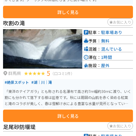
詳しく見る
吹割の滝
お気に入り
駐車：
駐車場あり
予算：
無料
混雑：
混んでいる
滞在：
1時間
施設：
屋外
5
群馬県
（口コミ1件）
#絶景スポット
#湖｜川｜滝
「東洋のナイアガラ」とも称される名瀑布で高さ約7ｍ幅約30ｍに渡り、いく
筋にも分かれて落下する様は圧巻です。秋には周囲の山肌を赤く染める紅葉
と滝のコラボが美しく、春は雪解け水による豊富な水量が見所となっていま
す。滝の周囲には吊り橋や観瀑台のある遊歩道があり、多様な角度から滝を
詳しく見る
堪能できます。
足尾砂防堰堤
お気に入り