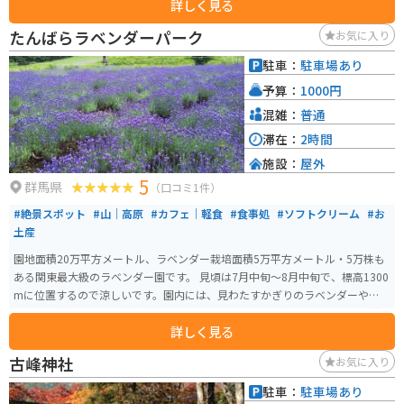
詳しく見る
別名、山菅橋や山菅の蛇橋とも呼ばれています。
たんばらラベンダーパーク
お気に入り
駐車：
駐車場あり
予算：
1000円
混雑：
普通
滞在：
2時間
施設：
屋外
5
群馬県
（口コミ1件）
#絶景スポット
#山｜高原
#カフェ｜軽食
#食事処
#ソフトクリーム
#お
土産
園地面積20万平方メートル、ラベンダー栽培面積5万平方メートル・5万株も
ある関東最大級のラベンダー園です。 見頃は7月中旬～8月中旬で、標高1300
mに位置するので涼しいです。園内には、見わたすかぎりのラベンダーや、カ
ラフルな花々を並べた彩の丘、一面に咲くひまわりなどフォトスポットが充
詳しく見る
実しています。 また、来場者のおよそ2人に1人が食するラベンダーソフトク
リームをはじめ、新登場の冷やしラベンダーラーメンなど、味覚でもラベン
古峰神社
お気に入り
ダーを楽しめるオリジナルメニューがたくさんあります。 その他にも、畑に
咲いているラベンダーお持ち帰りできるラベンダー摘取り体験や、ラベンダ
駐車：
駐車場あり
ーを使用したオリジナルグッズなど、ラベンダーを感じられるお土産も充実