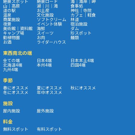
絶景スポット
絶景ロード
海｜海岸｜岬
山｜高原
湖｜川｜滝
食事処
道の駅
お土産
神社｜寺院
温泉
文化施設
カフェ｜軽食
商業施設
ソフトクリーム
林道
夜景
イベント体験
宿泊施設
美術館｜資料館
海鮮
ダム
キャンプ場
スイーツ
珍スポット
動植物園
お肉
麺類
お酒
ライダーハウス
東西南北の端
全ての端
日本4端
日本本土4端
北海道4端
本州4端
四国4端
九州4端
季節
春にオススメ
夏にオススメ
秋にオススメ
冬にオススメ
年中オススメ
施設
屋内施設
屋外施設
料金
無料スポット
有料スポット