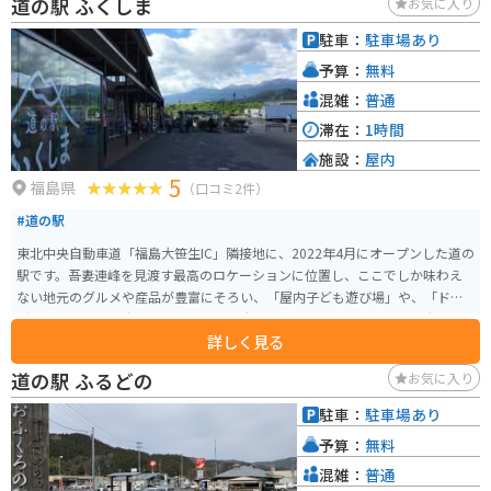
道の駅 ふくしま
お気に入り
駐車：
駐車場あり
予算：
無料
混雑：
普通
滞在：
1時間
施設：
屋内
5
福島県
（口コミ2件）
#道の駅
東北中央自動車道「福島大笹生IC」隣接地に、2022年4月にオープンした道の
駅です。吾妻連峰を見渡す最高のロケーションに位置し、ここでしか味わえ
ない地元のグルメや産品が豊富にそろい、「屋内子ども遊び場」や、「ドッ
グラン」を備えた大人も子どもも、愛犬も楽しめる道の駅です。防災倉庫や
詳しく見る
耐震性貯水槽、太陽光発電を完備しおり、バイオマス発電による電力を使用
するなど、防災面を意識した環境にも優しい道の駅です。
道の駅 ふるどの
お気に入り
駐車：
駐車場あり
予算：
無料
混雑：
普通