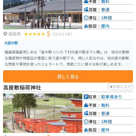
予算：
無料
混雑：
普通
滞在：
1時間
施設：
屋内
5
福島県
（口コミ1件）
#道の駅
福島県福島市にある「道の駅 いいたて村の道の駅までい館」は、地元の新鮮
な農産物や特産品が豊富に揃う道の駅です。 特に人気なのは、地元産の新鮮
な野菜や果物を使ったジェラートで、季節ごとに様々な味が楽しめます。 ま
た、地元産のそば粉を使った手打ちそばも人気があり、蕎麦打ち体験もでき
詳しく見る
ます。 バイクで訪れる場合、駐車場も広く、休憩スペースもあるので、ツー
リングの休憩にも最適です。 周辺には、花の名所として知られる「花と歴史
高屋敷稲荷神社
お気に入り
の郷ひろさこ」や、奇岩怪石が織りなす渓谷美が楽しめる「阿武隈渓谷」な
ど、観光スポットも充実しています。 道の駅 いいたて村の道の駅までい館
駐車：
駐車場あり
は、地元の美味しいものや美しい自然を満喫できるスポットです。
予算：
無料
混雑：
普通
滞在：
1時間
施設：
屋外