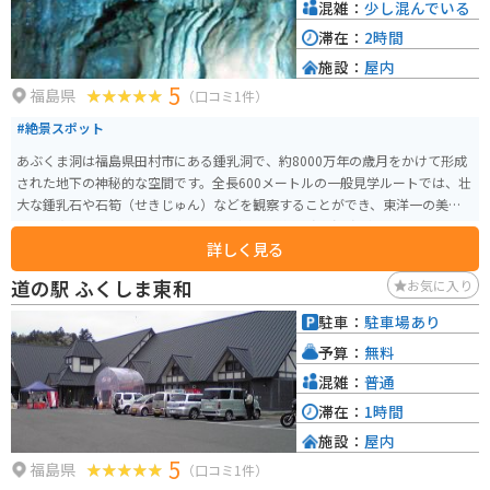
混雑：
少し混んでいる
滞在：
2時間
施設：
屋内
5
福島県
（口コミ1件）
#絶景スポット
あぶくま洞は福島県田村市にある鍾乳洞で、約8000万年の歳月をかけて形成
された地下の神秘的な空間です。全長600メートルの一般見学ルートでは、壮
大な鍾乳石や石筍（せきじゅん）などを観察することができ、東洋一の美し
さとも称されています。洞内は年間を通じて約15度の温度が保たれており、
詳しく見る
夏は涼しく冬は暖かい自然のクーラーとなっています。洞内の光と影が織り
なす幻想的な景観や、自然が創り出したアートを体験できます。売店やお土
道の駅 ふくしま東和
お気に入り
産も売っています。近くに星を観察するための展望台があるので合わせて訪
れるのがオススメです。 ■ 入場料 大人 (高校生以上) 1,200円 中人 (中学生) 8
駐車：
駐車場あり
00円 小人 (小学生) 600円
予算：
無料
混雑：
普通
滞在：
1時間
施設：
屋内
5
福島県
（口コミ1件）