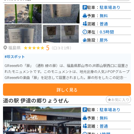
です。 南相馬市は、相馬野馬追など歴史的な祭りや、伝統工芸品である相馬
駐車：
駐車場あり
駒焼など、見どころもたくさんあります。道の駅で地域の情報を集めて、旅を
予算：
無料
満喫してください。
混雑：
普通
滞在：
0.5時間
施設：
屋外
5
福島県
（口コミ1件）
#珍スポット
GReeeeNの「扉」（通称 緑の扉）は、福島県郡山市のJR郡山駅西口に設置さ
れたモニュメントです。このモニュメントは、地元出身の人気J-POPグループ
GReeeeNの楽曲「扉」を記念して設置されました。扉の形をしたこの記念碑
は、グループのメンバーが歯科医を目指して進学した福島県に深い縁がある
詳しく見る
ことを象徴しています。 また、郡山駅では、新幹線ホームでは「キセキ」、
在来線ホームでは「扉」が発車メロディーとして使用されています。GReeee
道の駅 伊達の郷りょうぜん
お気に入り
Nの楽曲にちなんだこのモニュメントは、音楽ファンにとって特別なスポット
となっており、写真撮影やSNSでのシェアにも人気です。
駐車：
駐車場あり
予算：
無料
混雑：
普通