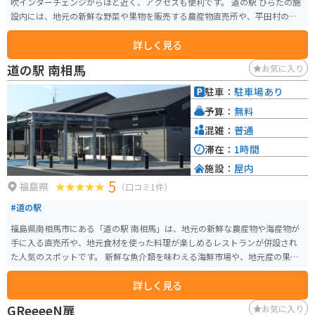
吹インターチェンジからほど近く、アクセスも便利です。 道の駅 ひらたの施
設内には、地元の新鮮な野菜や果物を販売する農産物直売所や、平田村の特
産品を販売する物産館、地元の食材を使った料理を提供するレストランなど
詳しく見る
があります。 バイクで訪れる場合は、道の駅の駐車場にバイク専用の駐車ス
ペースが設けられています。また、周辺には、芝桜の名所として知られるジ
道の駅 南相馬
お気に入り
ュピアランドひらたや、温泉施設のユラックス熱海など、観光スポットも充
実しています。 平田村は、特に桃の栽培が盛んで、道の駅でも旬の時期には
駐車：
駐車場あり
新鮮な桃が販売されます。また、地元産のそば粉を使ったそばや、ブランド
予算：
無料
豚「麓山高原豚」を使った料理も人気です。
混雑：
普通
滞在：
1時間
施設：
屋内
5
福島県
（口コミ1件）
#道の駅
福島県南相馬市にある「道の駅 南相馬」は、地元の新鮮な農産物や海産物が
手に入る直売所や、地元食材を使った料理が楽しめるレストランが併設され
た人気のスポットです。 新鮮な魚介類を味わえる海鮮市場や、地元産の果物
を使ったジェラート店も人気です。 バイクで訪れる際は、広々とした駐車場
詳しく見る
があるので安心です。太平洋沿岸を走る国道6号線沿いに位置しているので、
ツーリングの休憩スポットとしても最適です。道の駅からは、太平洋を一望
GReeeeN扉
お気に入り
できる絶景スポット「千歳橋」もほど近く、足を延ばしてみるのもおすすめ