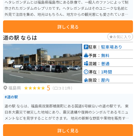
ヘタレガンダムとは福島県福島市にある鉄像で、一般人のファンによって制
作されたガンダムのレプリカです。ヘタレガンダムはそのユニークな名前と
外見で注目を集め、地元はもちろん、地方からの観光客にも愛されていま
す。地元では守り神となっているそうです。2020年には武器が盗まれる事件
詳しく見る
が発生しましたが、その後、地元コミュニティから多くの支援が寄せられ、
新たな武器が寄贈されました。
道の駅 ならは
お気に入り
駐車：
駐車場あり
予算：
無料
混雑：
普通
滞在：
1時間
施設：
屋内
5
福島県
（口コミ1件）
#道の駅
道の駅 ならは、福島県双葉郡楢葉町にある国道6号線沿いの道の駅です。 東
日本大震災で被災した地域にあり、震災遺構や復興のシンボルであるモニュ
メントなどを見学することができます。 地元の新鮮な野菜や果物を販売する
農産物直売所や、楢葉町の特産品である「ゆず」を使った商品を販売するお
詳しく見る
土産コーナーもあります。 レストランでは、地元産の食材を使った料理を楽