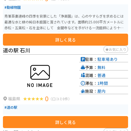
#動植物園
秀峯吾妻連峰の四季を背景にした「浄楽園」は、心のやすらぎを求めるには
最適な水と緑の純日本庭園と賞されています。面積約25.000平方メートルに
赤松・五葉松・石を主体にして 金閣寺などを手がける一流庭師により十余
年の歳月をかけて完成した池泉廻遊式純日本庭園です。
詳しく見る
道の駅 石川
お気に入り
駐車：
駐車場あり
予算：
無料
混雑：
普通
滞在：
1時間
施設：
屋内
0
福島県
（口コミ0件）
#道の駅
詳しく見る