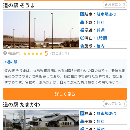
しむことができます。 バイクで訪れる場合は、広い駐車場があるので安心し
道の駅 そうま
お気に入り
て駐車できます。 道の駅 ならは、震災の記憶を後世に伝えるとともに、復興
に向かう町の姿を体感できる場所です。
駐車：
駐車場あり
予算：
無料
混雑：
普通
滞在：
1時間
施設：
屋内
5
福島県
（口コミ1件）
#道の駅
道の駅 そうまは、福島県相馬市にある国道6号線沿いの道の駅です。新鮮な地
元産の野菜や魚介類を販売しており、特に相馬沖で獲れた新鮮な魚介類はお
すすめです。名物の「浜焼き」は、自分で選んだ魚介類をその場で焼いて食
べることができ、新鮮な海の幸を存分に味わえると人気です。 また、お土産
詳しく見る
コーナーも充実しており、地元の銘菓や工芸品など、旅の思い出にぴったり
な品々が揃っています。バイクで訪れた際には、広い駐車場があるので安心
道の駅 たまかわ
お気に入り
して駐車できます。周辺には、松川浦や相馬中村神社などの観光スポットも
あり、ツーリングの休憩場所としても最適です。道の駅 そうまでは、相馬の
駐車：
駐車場あり
豊かな自然と食を満喫できます。
予算：
無料
混雑：
普通