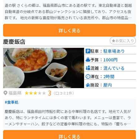
道の駅 さくらの郷は、福島県郡山市にある道の駅です。東北自動車道と磐越
自動車道の分岐点である郡山ジャンクションに隣接しており、アクセスも抜
群です。 地元の新鮮な農産物が販売されている直売所や、郡山市の特産品で
ある鯉料理が味わえるレストランが人気です。特に、鯉の旨煮は、秘伝のタ
詳しく見る
レでじっくりと煮込まれており、ご飯によく合います。 バイクで訪れる場
合、広々とした駐車場があるので安心です。また、周辺には、猪苗代湖や磐
慶慶飯店
お気に入り
梯山、会津若松など、観光スポットも豊富なので、ツーリングの拠点として
も最適です。 道の駅 さくらの郷は、地元の美味しいものや美しい景色を満喫
駐車：
駐車場あり
できるスポットです。ぜひ一度足を運んでみてください。
予算：
1000円
混雑：
混んでいる
滞在：
2時間
施設：
屋内
3
福島県
（口コミ1件）
#食事処
慶慶飯店は、福島県田村市船引町にある中華料理の名店です。地元で人気が
あり、特にランチタイムには多くの客で賑わいます。メニューは豊富で、ラ
ーメンやチャーハン、餃子などの定番中華料理の他にも、特製の「慶ちゃん
弁当」というのもあります。価格帯はリーズナブルで、ボリューム満点の料
詳しく見る
理を楽しむことができます。店内は広々としており、ファミリーやグループ