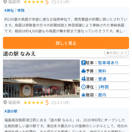
5
福島県
（口コミ1件）
#神社｜寺院
約100基の鳥居が参道に連なる稲荷神社で、商売繁盛の祈願に良いとされてい
ます。鳥居は崇敬者の方々の祈願成就と神恩感謝により奉納された奉納鳥居
です。戦前は約4,000基もの鳥居が舞木駅まで連なっていたそうです。美しい
鳥居はもちろんですが、小高い丘の上からは郡山市街地の街並みも望むこと
詳しく見る
ができます。
道の駅 なみえ
お気に入り
駐車：
駐車場あり
予算：
無料
混雑：
普通
滞在：
1時間
施設：
屋内
5
福島県
（口コミ1件）
#道の駅
福島県双葉郡浪江町にある「道の駅 なみえ」は、2020年8月にオープンした
比較的新しい道の駅です。東日本大震災からの復興のシンボルとして、地元の
食材を使った料理や、お土産などを販売しています。 地元でとれた新鮮な魚