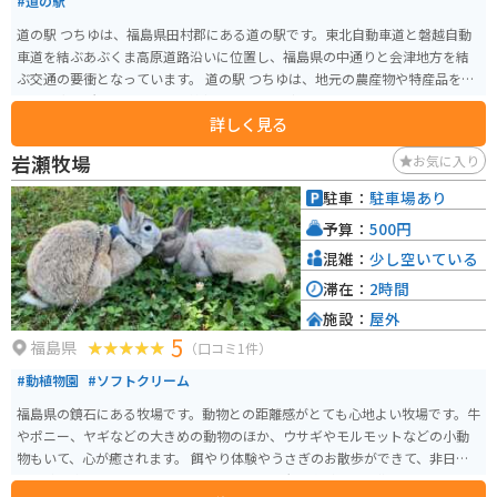
#道の駅
道の駅 つちゆは、福島県田村郡にある道の駅です。東北自動車道と磐越自動
車道を結ぶあぶくま高原道路沿いに位置し、福島県の中通りと会津地方を結
ぶ交通の要衝となっています。 道の駅 つちゆは、地元の農産物や特産品を販
売する直売所、レストラン、情報コーナーなどを備えています。特に、地元産
詳しく見る
のそば粉を使った手打ちそばや、新鮮な野菜を使った料理が人気です。ま
た、地元の工芸品や民芸品なども販売しており、お土産探しにも最適です。
岩瀬牧場
お気に入り
バイクで訪れる場合、広々とした駐車場があるので安心して駐車できます。
ツーリングの休憩場所としてもおすすめです。 周辺には、あぶくま洞や塔の
駐車：
駐車場あり
へつり、温泉など、観光スポットも豊富です。あぶくま洞は、日本最大級の鍾
予算：
500円
乳洞で、神秘的な光景が広がっています。塔のへつりは、奇岩が連なる景勝
地で、国の天然記念物に指定されています。道の駅 つちゆは、これらの観光
混雑：
少し空いている
スポットへのアクセスも良く、観光の拠点としても最適です。
滞在：
2時間
施設：
屋外
5
福島県
（口コミ1件）
#動植物園
#ソフトクリーム
福島県の鏡石にある牧場です。動物との距離感がとても心地よい牧場です。牛
やポニー、ヤギなどの大きめの動物のほか、ウサギやモルモットなどの小動
物もいて、心が癒されます。 餌やり体験やうさぎのお散歩ができて、非日常
の体験を楽しめます。夏場はとうもろこしの大迷路があり、背の高いとうも