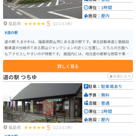
滞在：
1時間
施設：
屋内
5
福島県
（口コミ1件）
#道の駅
道の駅 たまかわは、福島県郡山市にある道の駅です。東北自動車道と磐越自
動車道の分岐点である郡山ジャンクションの近くに位置し、どちらの方面へ
もアクセスしやすいのが特徴です。 施設内には、地元産の新鮮な野菜や果物
を販売する農産物直売所や、地元の食材を使った料理を提供するレストラ
詳しく見る
ン、お土産コーナーなどがあります。特に、地元産のブランド米「あさか舞」
や「ひとめぼれ」は人気があり、お土産におすすめです。 バイクで訪れる場
道の駅 つちゆ
お気に入り
合、駐車場も広く停めやすいので安心です。また、道の駅 たまかわは、磐梯
吾妻スカイラインや猪苗代湖など、福島県内の観光スポットへのアクセスも
駐車：
駐車場あり
良好です。ツーリングの休憩場所としても最適です。
予算：
無料
混雑：
普通
滞在：
1時間
施設：
屋内
5
福島県
（口コミ1件）