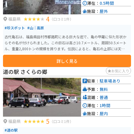
滞在：
0.5時間
施設：
屋外
4
福島県
（口コミ1件）
#珍スポット
#山｜高原
古代亀石は、福島県田村市都路町にある巨大な岩で、亀の甲羅に似た形状か
らその名が付けられました。この巨石は高さ10.7メートル、周囲50.5メート
ル、重量2,800トンの規模を誇ります。伝説によると、亀石の上部には天狗が
下りた際の足跡が残っているとされています。 アニメ「鬼滅の刃」で主人公
詳しく見る
の竈門炭治郎が、水の呼吸という特殊能力を身につけるために修行し、その
成果で真っ二つにした岩とそっくりということで話題にもなりました。周囲
道の駅 さくらの郷
お気に入り
の巨石群とともに、ハイキングや自然観察を楽しむことができます。滝とま
ではいきませんが流水が流れています。またベンチもあるので座ってゆった
駐車：
駐車場あり
り過ごすことができます。
予算：
無料
混雑：
普通
滞在：
1時間
施設：
屋内
5
福島県
（口コミ1件）
#道の駅