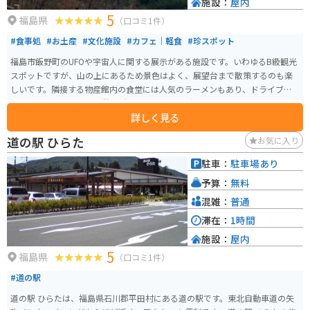
施設：
屋内
5
福島県
（口コミ1件）
#食事処
#お土産
#文化施設
#カフェ｜軽食
#珍スポット
福島市飯野町のUFOや宇宙人に関する展示がある施設です。いわゆるB級観光
スポットですが、山の上にあるため景色はよく、展望台まで散策するのも楽
しいです。隣接する物産館内の食堂には人気のラーメンもあり、ドライブや
ツーリングの通過点・休憩場所として面白い場所です。
詳しく見る
道の駅 ひらた
お気に入り
駐車：
駐車場あり
予算：
無料
混雑：
普通
滞在：
1時間
施設：
屋内
5
福島県
（口コミ1件）
#道の駅
道の駅 ひらたは、福島県石川郡平田村にある道の駅です。東北自動車道の矢