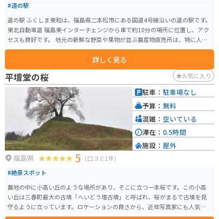
#道の駅
道の駅 ふくしま東和は、福島県二本松市にある国道4号線沿いの道の駅です。
東北自動車道 福島東インターチェンジから車で約10分の場所に位置し、アク
セスも良好です。 地元の新鮮な野菜や果物が並ぶ農産物直売所は、特に人気
があります。旬の食材を使ったレストランや、地元のお母さんたちが作る手
詳しく見る
打ちそばの店もあり、食事も楽しめます。 バイクで訪れる場合、駐車場も広
く停めやすいので安心です。道の駅周辺には、安達太良山や岳温泉など、観光
平壇堂の桜
お気に入り
スポットも点在しています。雄大な自然の中をツーリングするのもおすすめ
です。 お土産には、地元産のりんごを使ったジュースやジャム、銘菓の「ま
駐車：
駐車場なし
まどおる」などが人気です。道の駅 ふくしま東和は、地元の魅力が詰まった
予算：
無料
施設なので、ぜひ立ち寄ってみてください。
混雑：
空いている
滞在：
0.5時間
施設：
屋外
5
福島県
（口コミ1件）
#絶景スポット
農地の中に小高い丘のような場所があり、そこに立つ一本桜です。この小高
い丘は三春町最大の古墳「へいどう壇古墳」と呼ばれ、桜がまるで古墳を見
守るように立っています。ロケーションの良さから、近年写真家にも人気の
場所となっています。