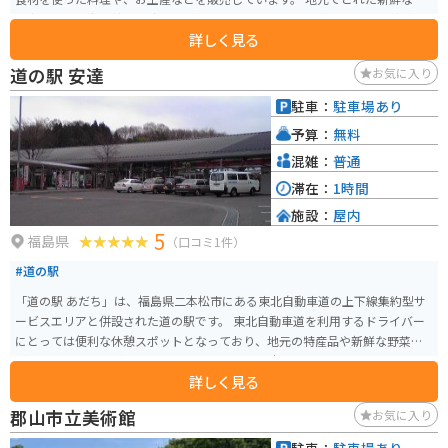
介類を使った海鮮丼や、浪江町の名産品である「なみえ焼きそば」などが人
詳しく見る
気です。 また、道の駅に隣接して「なみえの記憶」と「東日本大震災・原子
力災害伝承館」があります。バイクで訪れる際は、道の駅に広い駐車場があ
道の駅 安達
お気に入り
るので安心して駐車できます。 震災復興の現状を自分の目で見て、地元の人
の温かさに触れることができる場所です。
駐車：
駐車場あり
予算：
無料
混雑：
普通
滞在：
1時間
施設：
屋内
5
福島県
（口コミ1件）
#道の駅
「道の駅 あだち」は、福島県二本松市にある東北自動車道の上下線集約型サ
ービスエリアと併設された道の駅です。 東北自動車道を利用するドライバー
にとっては便利な休憩スポットとなっており、地元の特産品や新鮮な野菜な
どを購入することができます。 特に、地元産の米を使った「だんご」や「せ
詳しく見る
んべい」は人気があり、お土産にもおすすめです。また、福島県は桃の産地
としても知られており、季節によっては新鮮な桃を使ったスイーツなども販
郡山市立美術館
お気に入り
売されています。 バイクで訪れる場合でも、駐車場は広く確保されているの
で安心して立ち寄ることができます。道の駅周辺には、安達太良山や岳温泉