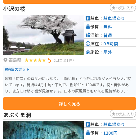
での利用にも適しています。テレビ視聴できます。週刊少年ジャンプおいてあ
小沢の桜
お気に入り
ります。寒い時期はお茶が無料で飲み放題。座敷もあります。大盛りにもでき
ます。
駐車：
駐車場あり
予算：
無料
混雑：
普通
滞在：
0.5時間
施設：
屋外
5
福島県
（口コミ1件）
#絶景スポット
映画「初恋」のロケ地にもなり、「願い桜」とも呼ばれるソメイヨシノが咲
いています。見頃は4月中旬〜下旬で、樹齢90～100年です。祠と野仏があ
り、後方には移ヶ岳が見渡せます。日本の原風景ともいえる風情があり、全
国から多くの人が訪れます。
詳しく見る
あぶくま洞
お気に入り
駐車：
駐車場あり
予算：
1200円