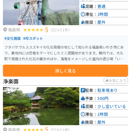
混雑：
普通
滞在：
2時間
施設：
屋外
5
福島県
（口コミ1件）
#文化施設
#珍スポット
フタバサウルススズキイの化石発掘の地として知られる福島県いわき市にあ
り、敷地内には恐竜をテーマにしたミニ遊園地があります。館内では、大久
町で発掘された化石の展示のほか、海竜をイメージした室内の遊び場「いわ
きっずるんるん」もあり、老若男女楽しめる。入場料は無料ですが、遊具に
詳しく見る
乗る場合は別途料金がかかります。
浄楽園
お気に入り
駐車：
駐車場あり
予算：
500円
混雑：
少し空いている
滞在：
1時間
施設：
屋外
5
福島県
（口コミ1件）