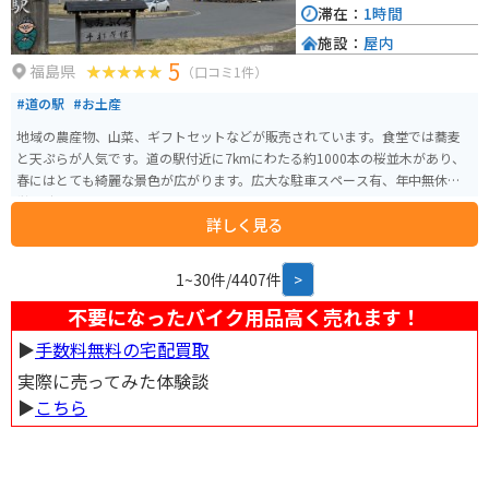
滞在：
1時間
施設：
屋内
5
福島県
（口コミ1件）
#道の駅
#お土産
地域の農産物、山菜、ギフトセットなどが販売されています。食堂では蕎麦
と天ぷらが人気です。道の駅付近に7kmにわたる約1000本の桜並木があり、
春にはとても綺麗な景色が広がります。広大な駐車スペース有、年中無休、
営業時間は9:00～18:00です。
詳しく見る
1~30件/4407件
>
不要になったバイク用品高く売れます！
▶︎
手数料無料の宅配買取
実際に売ってみた体験談
▶︎
こちら