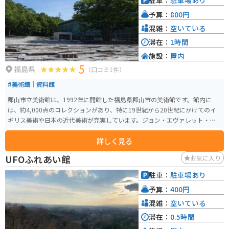
駐車：
駐車場あり
など、観光スポットも点在しているので、ツーリングの拠点としてもおすす
予算：
800円
めです。
混雑：
空いている
滞在：
1時間
施設：
屋内
5
福島県
（口コミ1件）
#美術館｜資料館
郡山市立美術館は、1992年に開館した福島県郡山市の美術館です。館内に
は、約4,000点のコレクションがあり、特に19世紀から20世紀にかけてのイ
ギリス美術や日本の近代美術が充実しています。ジョン・エヴァレット・ミ
レー、ジョージ・クロード・ハリスなどの作品が展示されており、国内外の
詳しく見る
芸術好きな人に親しまれています。 美術館は、四季折々の風景を楽しめる風
土記の丘に位置し、郡山市街や安達太良山を一望する絶好のロケーションを
UFOふれあい館
お気に入り
誇ります。常設展のほか、企画展や特別展も頻繁に開催され、多彩なアート
シーンを提供しています。また、館内にはカフェも併設されています。建築が
駐車：
駐車場あり
素晴らしく駐車場から入口までの間の石の庭と導線がフォトスポット。ガラ
予算：
400円
ス張りなので外からと内から両方景色を楽しめます。
混雑：
空いている
滞在：
0.5時間