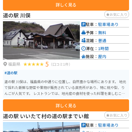
詳しく見る
道の駅 川俣
お気に入り
駐車：
駐車場あり
予算：
無料
混雑：
普通
滞在：
1時間
施設：
屋内
5
福島県
（口コミ1件）
#道の駅
道の駅 川俣は、福島県の中通りに位置し、自然豊かな場所にあります。 地元
で採れた新鮮な野菜や果物が販売されている直売所があり、特に桃や梨、り
んごが人気です。 レストランでは、地元産の食材を使った料理を楽しむこと
ができ、郷土料理の「じゅうねんそば」もおすすめです。 バイクで訪れる際
詳しく見る
は、駐車場も広く休憩場所としても最適です。 周辺には、あぶくま洞やガラ
ス工房など、観光スポットも点在しているので、ツーリングの拠点にもおす
道の駅 いいたて村の道の駅までい館
お気に入り
すめです。 お土産には、地元産の果物を使ったジャムやジュース、地酒など
が人気です。
駐車：
駐車場あり