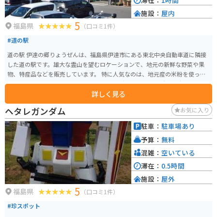
滞在：
1時間
施設：
屋内
5
福島県
（口コミ1件）
#道の駅
道の駅 伊達の郷りょうぜんは、福島県伊達市にある東北中央自動車道に隣接
した道の駅です。雄大な霊山を望むロケーションで、地元の新鮮な野菜や果
物、特産品などを販売しています。 特に人気なのは、地元産の米粉を使った
パンやスイーツです。 バイクでのツーリングにも最適な場所で、駐車場も
詳しく見る
広々としています。道の駅には、観光案内所もあり周辺の観光スポット情報
も入手できます。霊山や阿武隈川など自然豊かな観光スポットも多いので、
ヘタレガンダム
お気に入り
ドライブやツーリングの休憩に立ち寄ってみてはいかがでしょうか。
駐車：
駐車場あり
予算：
無料
混雑：
空いている
滞在：
0.5時間
施設：
屋外
5
福島県
（口コミ1件）
#珍スポット