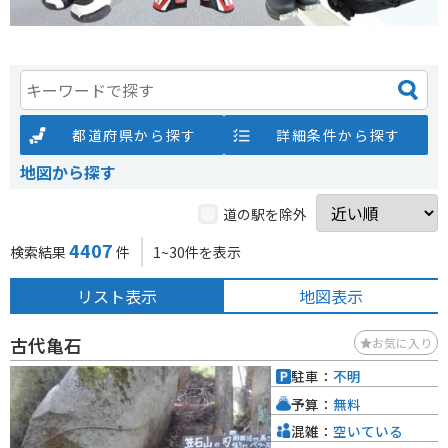
都道府県から探す
詳細条件から探す
地図から探す
道の駅を除外
4407
検索結果
件
1~30件を表示
リスト表示
地図表示
古代亀石
お気に入り
駐車：
不明
予算：
無料
混雑：
空いている