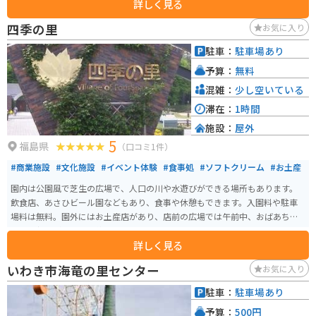
詳しく見る
ろこしの壁の中で、本格的に巨大な迷路を楽しむこともできます。サイクリ
ングコースもあり、自然豊かな雰囲気を体全体で感じられます。
四季の里
お気に入り
駐車：
駐車場あり
予算：
無料
混雑：
少し空いている
滞在：
1時間
施設：
屋外
5
福島県
（口コミ1件）
#商業施設
#文化施設
#イベント体験
#食事処
#ソフトクリーム
#お土産
園内は公園風で芝生の広場で、人口の川や水遊びができる場所もあります。
飲食店、あさひビール園などもあり、食事や休憩もできます。入園料や駐車
場料は無料。園外にはお土産店があり、店前の広場では午前中、おばあちゃ
ん達の朝市がたまに開催されています。
詳しく見る
いわき市海竜の里センター
お気に入り
駐車：
駐車場あり
予算：
500円