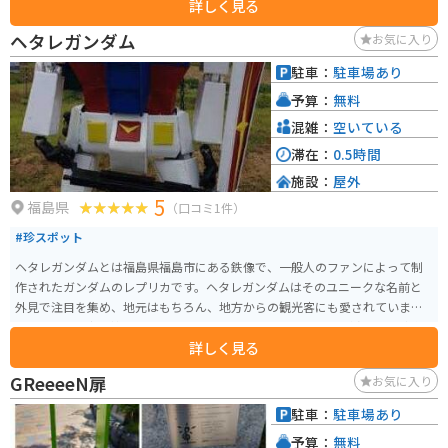
詳しく見る
芸術好きな人に親しまれています。 美術館は、四季折々の風景を楽しめる風
土記の丘に位置し、郡山市街や安達太良山を一望する絶好のロケーションを
ヘタレガンダム
お気に入り
誇ります。常設展のほか、企画展や特別展も頻繁に開催され、多彩なアート
シーンを提供しています。また、館内にはカフェも併設されています。建築が
駐車：
駐車場あり
素晴らしく駐車場から入口までの間の石の庭と導線がフォトスポット。ガラ
予算：
無料
ス張りなので外からと内から両方景色を楽しめます。
混雑：
空いている
滞在：
0.5時間
施設：
屋外
5
福島県
（口コミ1件）
#珍スポット
ヘタレガンダムとは福島県福島市にある鉄像で、一般人のファンによって制
作されたガンダムのレプリカです。ヘタレガンダムはそのユニークな名前と
外見で注目を集め、地元はもちろん、地方からの観光客にも愛されていま
す。地元では守り神となっているそうです。2020年には武器が盗まれる事件
詳しく見る
が発生しましたが、その後、地元コミュニティから多くの支援が寄せられ、
新たな武器が寄贈されました。
GReeeeN扉
お気に入り
駐車：
駐車場あり
予算：
無料