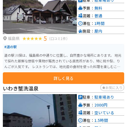
駐車：
駐車場あり
予算：
無料
混雑：
普通
滞在：
1時間
施設：
屋内
5
福島県
（口コミ1件）
#道の駅
道の駅 川俣は、福島県の中通りに位置し、自然豊かな場所にあります。 地元
で採れた新鮮な野菜や果物が販売されている直売所があり、特に桃や梨、り
んごが人気です。 レストランでは、地元産の食材を使った料理を楽しむこと
ができ、郷土料理の「じゅうねんそば」もおすすめです。 バイクで訪れる際
詳しく見る
は、駐車場も広く休憩場所としても最適です。 周辺には、あぶくま洞やガラ
ス工房など、観光スポットも点在しているので、ツーリングの拠点にもおす
いわき蟹洗温泉
お気に入り
すめです。 お土産には、地元産の果物を使ったジャムやジュース、地酒など
が人気です。
駐車：
駐車場あり
予算：
2000円
混雑：
空いている
滞在：
1.5時間