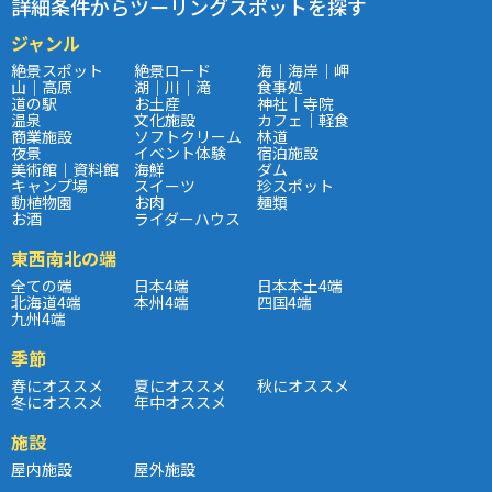
詳細条件からツーリングスポットを探す
ジャンル
絶景スポット
絶景ロード
海｜海岸｜岬
山｜高原
湖｜川｜滝
食事処
道の駅
お土産
神社｜寺院
温泉
文化施設
カフェ｜軽食
商業施設
ソフトクリーム
林道
夜景
イベント体験
宿泊施設
美術館｜資料館
海鮮
ダム
キャンプ場
スイーツ
珍スポット
動植物園
お肉
麺類
お酒
ライダーハウス
東西南北の端
全ての端
日本4端
日本本土4端
北海道4端
本州4端
四国4端
九州4端
季節
春にオススメ
夏にオススメ
秋にオススメ
冬にオススメ
年中オススメ
施設
屋内施設
屋外施設