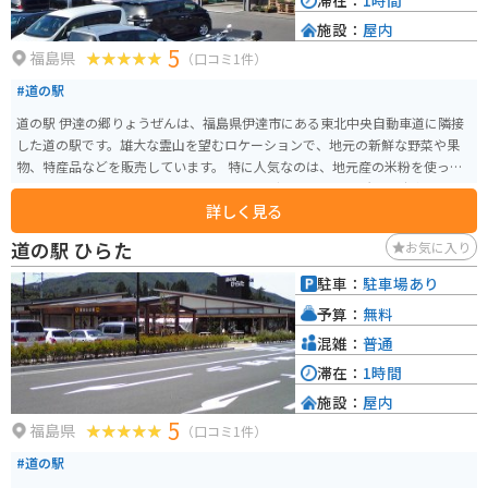
滞在：
1時間
施設：
屋内
5
福島県
（口コミ1件）
#道の駅
道の駅 伊達の郷りょうぜんは、福島県伊達市にある東北中央自動車道に隣接
した道の駅です。雄大な霊山を望むロケーションで、地元の新鮮な野菜や果
物、特産品などを販売しています。 特に人気なのは、地元産の米粉を使った
パンやスイーツです。 バイクでのツーリングにも最適な場所で、駐車場も
詳しく見る
広々としています。道の駅には、観光案内所もあり周辺の観光スポット情報
も入手できます。霊山や阿武隈川など自然豊かな観光スポットも多いので、
道の駅 ひらた
お気に入り
ドライブやツーリングの休憩に立ち寄ってみてはいかがでしょうか。
駐車：
駐車場あり
予算：
無料
混雑：
普通
滞在：
1時間
施設：
屋内
5
福島県
（口コミ1件）
#道の駅