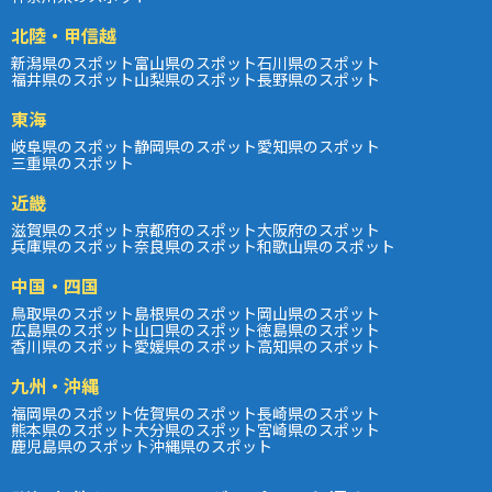
北陸・甲信越
新潟県のスポット
富山県のスポット
石川県のスポット
福井県のスポット
山梨県のスポット
長野県のスポット
東海
岐阜県のスポット
静岡県のスポット
愛知県のスポット
三重県のスポット
近畿
滋賀県のスポット
京都府のスポット
大阪府のスポット
兵庫県のスポット
奈良県のスポット
和歌山県のスポット
中国・四国
鳥取県のスポット
島根県のスポット
岡山県のスポット
広島県のスポット
山口県のスポット
徳島県のスポット
香川県のスポット
愛媛県のスポット
高知県のスポット
九州・沖縄
福岡県のスポット
佐賀県のスポット
長崎県のスポット
熊本県のスポット
大分県のスポット
宮崎県のスポット
鹿児島県のスポット
沖縄県のスポット