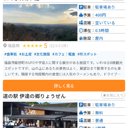
駐車：
駐車場あり
予算：
400円
混雑：
空いている
滞在：
0.5時間
施設：
屋内
5
福島県
（口コミ1件）
#食事処
#お土産
#文化施設
#カフェ｜軽食
#珍スポット
福島市飯野町のUFOや宇宙人に関する展示がある施設です。いわゆるB級観光
スポットですが、山の上にあるため景色はよく、展望台まで散策するのも楽
しいです。隣接する物産館内の食堂には人気のラーメンもあり、ドライブや
ツーリングの通過点・休憩場所として面白い場所です。
詳しく見る
道の駅 伊達の郷りょうぜん
お気に入り
駐車：
駐車場あり
予算：
無料
混雑：
普通