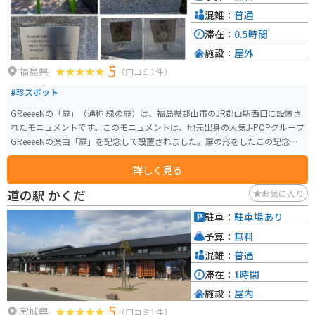
混雑：
普通
滞在：
0.5時間
施設：
屋外
5
福島県
（口コミ1件）
#珍スポット
GReeeeNの「扉」（通称 緑の扉）は、福島県郡山市のJR郡山駅西口に設置さ
れたモニュメントです。このモニュメントは、地元出身の人気J-POPグループ
GReeeeNの楽曲「扉」を記念して設置されました。扉の形をしたこの記念碑
は、グループのメンバーが歯科医を目指して進学した福島県に深い縁がある
詳しく見る
ことを象徴しています。 また、郡山駅では、新幹線ホームでは「キセキ」、
在来線ホームでは「扉」が発車メロディーとして使用されています。GReeee
道の駅 かくだ
お気に入り
Nの楽曲にちなんだこのモニュメントは、音楽ファンにとって特別なスポット
となっており、写真撮影やSNSでのシェアにも人気です。
駐車：
駐車場あり
予算：
無料
混雑：
普通
滞在：
1時間
施設：
屋内
5
宮城県
（口コミ1件）