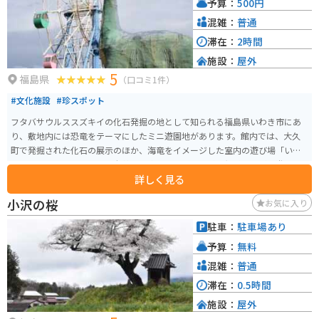
予算：
500円
混雑：
普通
滞在：
2時間
施設：
屋外
5
福島県
（口コミ1件）
#文化施設
#珍スポット
フタバサウルススズキイの化石発掘の地として知られる福島県いわき市にあ
り、敷地内には恐竜をテーマにしたミニ遊園地があります。館内では、大久
町で発掘された化石の展示のほか、海竜をイメージした室内の遊び場「いわ
きっずるんるん」もあり、老若男女楽しめる。入場料は無料ですが、遊具に
詳しく見る
乗る場合は別途料金がかかります。
小沢の桜
お気に入り
駐車：
駐車場あり
予算：
無料
混雑：
普通
滞在：
0.5時間
施設：
屋外