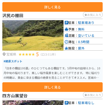
台への入場には、中学生以上なら300円が必要です。少しだけですが山道と灯
詳しく見る
台の階段108段を上りますので、足元にご注意ください。
沢尻の棚田
お気に入り
駐車：
駐車場あり
予算：
無料
混雑：
空いている
滞在：
0.5時間
施設：
屋外
5
宮城県
（口コミ1件）
#絶景スポット
「日本の棚田100選」のひとつでもある棚田です。5月中旬の田植えから、10
月中旬の稲刈りまで、美しい稲作風景を楽しむことができます。 特に稲刈り
の時期は、黄金に染まる棚田の絶景を見ることができてオススメ。宮城の隠
れた絶景スポットとしてカメラマンにも人気の場所です。
詳しく見る
四方山展望台
お気に入り
駐車：
駐車場なし