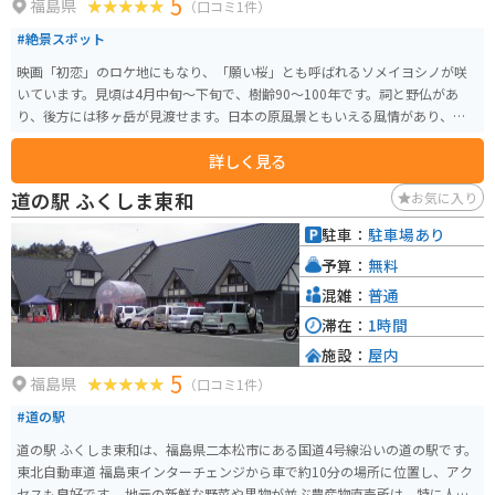
5
福島県
（口コミ1件）
#絶景スポット
映画「初恋」のロケ地にもなり、「願い桜」とも呼ばれるソメイヨシノが咲
いています。見頃は4月中旬〜下旬で、樹齢90～100年です。祠と野仏があ
り、後方には移ヶ岳が見渡せます。日本の原風景ともいえる風情があり、全
国から多くの人が訪れます。
詳しく見る
道の駅 ふくしま東和
お気に入り
駐車：
駐車場あり
予算：
無料
混雑：
普通
滞在：
1時間
施設：
屋内
5
福島県
（口コミ1件）
#道の駅
道の駅 ふくしま東和は、福島県二本松市にある国道4号線沿いの道の駅です。
東北自動車道 福島東インターチェンジから車で約10分の場所に位置し、アク
セスも良好です。 地元の新鮮な野菜や果物が並ぶ農産物直売所は、特に人気