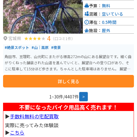
予算：
無料
混雑：
空いている
滞在：
0.5時間
施設：
屋外
4
宮城県
（口コミ1件）
#絶景スポット
#山｜高原
#夜景
角田市、亘理町、山元町にまたがる標高272mの山にある展望台です。細く曲
がりくねった舗装された山道を進んでいくと、展望台への登り口があり、そ
こに駐車して15分ほど歩きます。ちゃんとした駐車場はありません。 展望台
からは、角田市、山元町、亘理町の街並みと海が一望できます。展望台の周
詳しく見る
りにちょっとした広場があり、トイレと滑り台があります。
1~30件/4407件
>
不要になったバイク用品高く売れます！
▶︎
手数料無料の宅配買取
実際に売ってみた体験談
▶︎
こちら