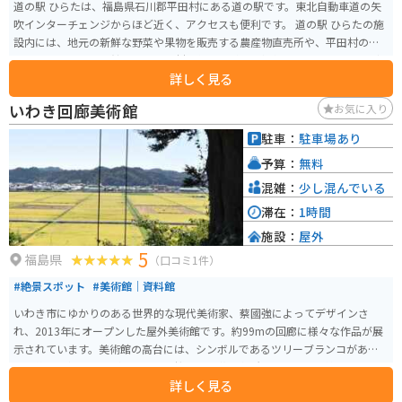
道の駅 ひらたは、福島県石川郡平田村にある道の駅です。東北自動車道の矢
吹インターチェンジからほど近く、アクセスも便利です。 道の駅 ひらたの施
設内には、地元の新鮮な野菜や果物を販売する農産物直売所や、平田村の特
産品を販売する物産館、地元の食材を使った料理を提供するレストランなど
詳しく見る
があります。 バイクで訪れる場合は、道の駅の駐車場にバイク専用の駐車ス
ペースが設けられています。また、周辺には、芝桜の名所として知られるジ
いわき回廊美術館
お気に入り
ュピアランドひらたや、温泉施設のユラックス熱海など、観光スポットも充
実しています。 平田村は、特に桃の栽培が盛んで、道の駅でも旬の時期には
駐車：
駐車場あり
新鮮な桃が販売されます。また、地元産のそば粉を使ったそばや、ブランド
予算：
無料
豚「麓山高原豚」を使った料理も人気です。
混雑：
少し混んでいる
滞在：
1時間
施設：
屋外
5
福島県
（口コミ1件）
#絶景スポット
#美術館｜資料館
いわき市にゆかりのある世界的な現代美術家、蔡國強によってデザインさ
れ、2013年にオープンした屋外美術館です。約99mの回廊に様々な作品が展
示されています。美術館の高台には、シンボルであるツリーブランコがあ
り、絶景を拝むことができます。桜や菜の花の名所でもあり、季節を問わず
詳しく見る
自然の中でアートを楽しむことができます。