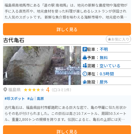
福島県南相馬市にある「道の駅 南相馬」は、地元の新鮮な農産物や海産物が
手に入る直売所や、地元食材を使った料理が楽しめるレストランが併設され
た人気のスポットです。 新鮮な魚介類を味わえる海鮮市場や、地元産の果物
を使ったジェラート店も人気です。 バイクで訪れる際は、広々とした駐車場
詳しく見る
があるので安心です。太平洋沿岸を走る国道6号線沿いに位置しているので、
ツーリングの休憩スポットとしても最適です。道の駅からは、太平洋を一望
古代亀石
お気に入り
できる絶景スポット「千歳橋」もほど近く、足を延ばしてみるのもおすすめ
です。 南相馬市は、相馬野馬追など歴史的な祭りや、伝統工芸品である相馬
駐車：
不明
駒焼など、見どころもたくさんあります。道の駅で地域の情報を集めて、旅を
予算：
無料
満喫してください。
混雑：
空いている
滞在：
0.5時間
施設：
屋外
4
福島県
（口コミ1件）
#珍スポット
#山｜高原
古代亀石は、福島県田村市都路町にある巨大な岩で、亀の甲羅に似た形状か
らその名が付けられました。この巨石は高さ10.7メートル、周囲50.5メート
ル、重量2,800トンの規模を誇ります。伝説によると、亀石の上部には天狗が
下りた際の足跡が残っているとされています。 アニメ「鬼滅の刃」で主人公
詳しく見る
の竈門炭治郎が、水の呼吸という特殊能力を身につけるために修行し、その