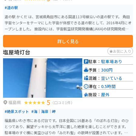
#道の駅
道の駅 かくだ は、宮城県角田市にある国道113号線沿いの道の駅です。 角田
宇宙センターをテーマにした宇宙が体感できる道の駅として、2016年4月にオ
ープンしました。 施設内には、宇宙航空研究開発機構(JAXA)の研究開発成果
や、実物大の人工衛星模型などが展示されている「スペースタワー・コスモ
詳しく見る
ハウス」や、 宇宙食などの宇宙グッズや、地元の新鮮な農産物を販売してい
る「SHOP&FOOD かくだ」などがあります。 また、レストランでは、地元産
塩屋埼灯台
お気に入り
の食材を使用した料理や、宇宙食をイメージしたメニューを楽しむことがで
きます。 バイクで訪れる場合、道の駅 かくだ には、広々とした駐車場が完備
駐車：
駐車場あり
されているので安心です。 角田市は、伊達政宗の側室、飯坂の局の出身地と
予算：
300円
して知られており、飯坂の局にまつわる史跡も点在しています。 道の駅 かく
だ は、宇宙と歴史を感じることができるスポットです。
混雑：
空いている
滞在：
0.5時間
施設：
屋外
5
福島県
（口コミ1件）
#絶景スポット
#海｜海岸｜岬
福島県いわき市にある灯台です。日本全国に16基ある「のぼれる灯台」のひ
とつであり、展望デッキから太平洋に面した絶景を楽しむことができます。
駐車場のすぐ横に美空ひばりの「みだれ髪」の歌碑が設置されています。灯