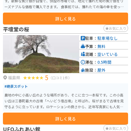
す。新鮮な魚介類が自慢で、併設の市場では、地元で獲れた旬の魚介類をリ
ーズナブルな価格で購入できます。 食事処では、獲れたての海の幸を使った
海鮮丼や定食などが味わえます。おすすめは、マグロやサーモン、イクラな
詳しく見る
ど、その日獲れた新鮮な魚介をたっぷり使った「四倉海鮮丼」です。 また、
道の駅の目の前には、太平洋を一望できる「四倉海岸」が広がっています。
平壇堂の桜
お気に入り
青い海と白い砂浜のコントラストが美しく、サーフィンスポットとしても人
気があります。バイクで訪れた方は、海岸線を気持ちよくツーリングするの
駐車：
駐車場なし
もおすすめです。 周辺には、塩屋崎灯台やアクアマリンふくしまなど、観光
予算：
無料
スポットも点在しています。お土産には、地元産の海産物の加工品や、いわ
き市の伝統工芸品である「いわき張子」などが人気です。
混雑：
空いている
滞在：
0.5時間
施設：
屋外
5
福島県
（口コミ1件）
#絶景スポット
農地の中に小高い丘のような場所があり、そこに立つ一本桜です。この小高
い丘は三春町最大の古墳「へいどう壇古墳」と呼ばれ、桜がまるで古墳を見
守るように立っています。ロケーションの良さから、近年写真家にも人気の
場所となっています。
詳しく見る
UFOふれあい館
お気に入り