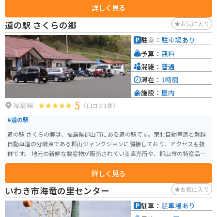
詳しく見る
夏は涼しく冬は暖かい自然のクーラーとなっています。洞内の光と影が織り
なす幻想的な景観や、自然が創り出したアートを体験できます。売店やお土
道の駅 さくらの郷
お気に入り
産も売っています。近くに星を観察するための展望台があるので合わせて訪
れるのがオススメです。 ■ 入場料 大人 (高校生以上) 1,200円 中人 (中学生) 8
駐車：
駐車場あり
00円 小人 (小学生) 600円
予算：
無料
混雑：
普通
滞在：
1時間
施設：
屋内
5
福島県
（口コミ1件）
#道の駅
道の駅 さくらの郷は、福島県郡山市にある道の駅です。東北自動車道と磐越
自動車道の分岐点である郡山ジャンクションに隣接しており、アクセスも抜
群です。 地元の新鮮な農産物が販売されている直売所や、郡山市の特産品で
ある鯉料理が味わえるレストランが人気です。特に、鯉の旨煮は、秘伝のタ
詳しく見る
レでじっくりと煮込まれており、ご飯によく合います。 バイクで訪れる場
合、広々とした駐車場があるので安心です。また、周辺には、猪苗代湖や磐
いわき市海竜の里センター
お気に入り
梯山、会津若松など、観光スポットも豊富なので、ツーリングの拠点として
も最適です。 道の駅 さくらの郷は、地元の美味しいものや美しい景色を満喫
駐車：
駐車場あり
できるスポットです。ぜひ一度足を運んでみてください。