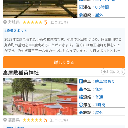
滞在：
0.5時間
施設：
屋外
5
宮城県
（口コミ1件）
#絶景スポット
2013年に建てられた小斎の物見櫓です。小斎の水田をはじめ、阿武隈川など
丸森町の盆地を180度眺めることができます。 遠くには蔵王連峰も拝むこと
ができ、みやぎ蔵王三十六景の一つにもなっています。夕日スポットとしても
オススメです。
詳しく見る
高屋敷稲荷神社
お気に入り
駐車：
駐車場あり
予算：
無料
混雑：
普通
滞在：
1時間
施設：
屋外
5
福島県
（口コミ1件）