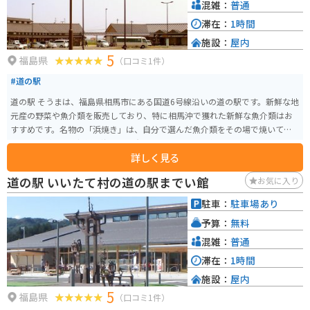
混雑：
普通
滞在：
1時間
施設：
屋内
5
福島県
（口コミ1件）
#道の駅
道の駅 そうまは、福島県相馬市にある国道6号線沿いの道の駅です。新鮮な地
元産の野菜や魚介類を販売しており、特に相馬沖で獲れた新鮮な魚介類はお
すすめです。名物の「浜焼き」は、自分で選んだ魚介類をその場で焼いて食
べることができ、新鮮な海の幸を存分に味わえると人気です。 また、お土産
詳しく見る
コーナーも充実しており、地元の銘菓や工芸品など、旅の思い出にぴったり
な品々が揃っています。バイクで訪れた際には、広い駐車場があるので安心
道の駅 いいたて村の道の駅までい館
お気に入り
して駐車できます。周辺には、松川浦や相馬中村神社などの観光スポットも
あり、ツーリングの休憩場所としても最適です。道の駅 そうまでは、相馬の
駐車：
駐車場あり
豊かな自然と食を満喫できます。
予算：
無料
混雑：
普通
滞在：
1時間
施設：
屋内
5
福島県
（口コミ1件）