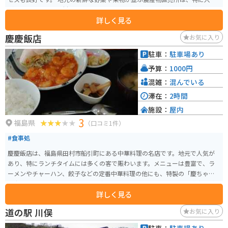
があります。旬の食材を使ったレストランや、地元のお母さんたちが作る手
詳しく見る
打ちそばの店もあり、食事も楽しめます。 バイクで訪れる場合、駐車場も広
く停めやすいので安心です。道の駅周辺には、安達太良山や岳温泉など、観光
慶慶飯店
お気に入り
スポットも点在しています。雄大な自然の中をツーリングするのもおすすめ
です。 お土産には、地元産のりんごを使ったジュースやジャム、銘菓の「ま
駐車：
駐車場あり
まどおる」などが人気です。道の駅 ふくしま東和は、地元の魅力が詰まった
予算：
1000円
施設なので、ぜひ立ち寄ってみてください。
混雑：
混んでいる
滞在：
2時間
施設：
屋内
3
福島県
（口コミ1件）
#食事処
慶慶飯店は、福島県田村市船引町にある中華料理の名店です。地元で人気が
あり、特にランチタイムには多くの客で賑わいます。メニューは豊富で、ラ
ーメンやチャーハン、餃子などの定番中華料理の他にも、特製の「慶ちゃん
弁当」というのもあります。価格帯はリーズナブルで、ボリューム満点の料
詳しく見る
理を楽しむことができます。店内は広々としており、ファミリーやグループ
での利用にも適しています。テレビ視聴できます。週刊少年ジャンプおいてあ
道の駅 川俣
お気に入り
ります。寒い時期はお茶が無料で飲み放題。座敷もあります。大盛りにもでき
ます。