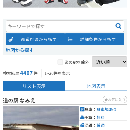
都道府県から探す
詳細条件から探す
地図から探す
道の駅を除外
4407
検索結果
件
1~30件を表示
リスト表示
地図表示
道の駅 なみえ
お気に入り
駐車：
駐車場あり
予算：
無料
混雑：
普通