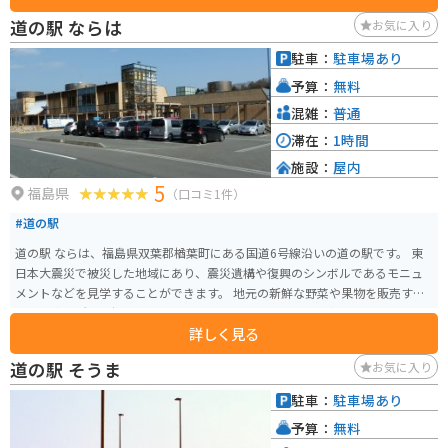
成果で真っ二つにした岩とそっくりということで話題にもなりました。周囲
道の駅 ならは
お気に入り
の巨石群とともに、ハイキングや自然観察を楽しむことができます。滝とま
ではいきませんが流水が流れています。またベンチもあるので座ってゆった
駐車：
駐車場あり
り過ごすことができます。
予算：
無料
混雑：
普通
滞在：
1時間
施設：
屋内
5
福島県
（口コミ1件）
#道の駅
道の駅 ならは、福島県双葉郡楢葉町にある国道6号線沿いの道の駅です。 東
日本大震災で被災した地域にあり、震災遺構や復興のシンボルであるモニュ
メントなどを見学することができます。 地元の新鮮な野菜や果物を販売する
農産物直売所や、楢葉町の特産品である「ゆず」を使った商品を販売するお
詳しく見る
土産コーナーもあります。 レストランでは、地元産の食材を使った料理を楽
しむことができます。 バイクで訪れる場合は、広い駐車場があるので安心し
道の駅 そうま
お気に入り
て駐車できます。 道の駅 ならは、震災の記憶を後世に伝えるとともに、復興
に向かう町の姿を体感できる場所です。
駐車：
駐車場あり
予算：
無料