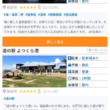
施設：
屋内
5
福島県
（口コミ1件）
#海｜海岸｜岬
#食事処
#温泉
#商業施設
#宿泊施設
海に面した温泉施設です。日帰り入浴・宿泊いずれも可能になっています。大
浴場のすぐ目の前が太平洋になっており、入浴しながら眺望を楽しむことが
できます。料金が入泉料だけで大人2,000円と少し高めですが、JAF会員だと
1,300円になります。休憩室や食事処なども充実しています。
詳しく見る
道の駅 よつくら港
お気に入り
駐車：
駐車場あり
予算：
無料
混雑：
普通
滞在：
1時間
施設：
屋内
5
福島県
（口コミ1件）
#道の駅
「道の駅 よつくら港」は、福島県いわき市にある、太平洋に面した道の駅で