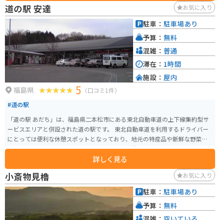
道の駅 安達
お気に入り
駐車：
駐車場あり
予算：
無料
混雑：
普通
滞在：
1時間
施設：
屋内
5
福島県
（口コミ1件）
#道の駅
「道の駅 あだち」は、福島県二本松市にある東北自動車道の上下線集約型サ
ービスエリアと併設された道の駅です。 東北自動車道を利用するドライバー
にとっては便利な休憩スポットとなっており、地元の特産品や新鮮な野菜な
どを購入することができます。 特に、地元産の米を使った「だんご」や「せ
詳しく見る
んべい」は人気があり、お土産にもおすすめです。また、福島県は桃の産地
としても知られており、季節によっては新鮮な桃を使ったスイーツなども販
小斎物見櫓
お気に入り
売されています。 バイクで訪れる場合でも、駐車場は広く確保されているの
で安心して立ち寄ることができます。道の駅周辺には、安達太良山や岳温泉
駐車：
駐車場あり
など、観光スポットも点在しているので、ツーリングの拠点としてもおすす
予算：
無料
めです。
混雑：
空いている