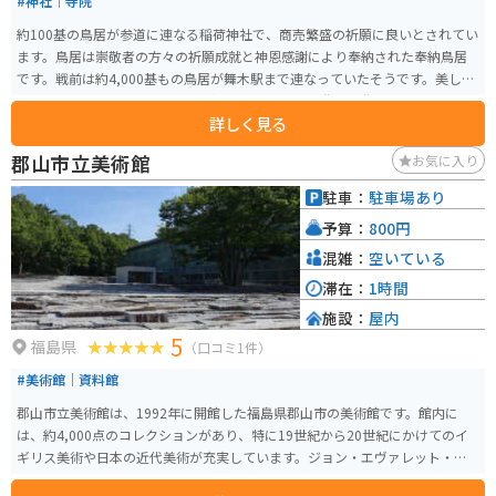
#神社｜寺院
約100基の鳥居が参道に連なる稲荷神社で、商売繁盛の祈願に良いとされてい
ます。鳥居は崇敬者の方々の祈願成就と神恩感謝により奉納された奉納鳥居
です。戦前は約4,000基もの鳥居が舞木駅まで連なっていたそうです。美しい
鳥居はもちろんですが、小高い丘の上からは郡山市街地の街並みも望むこと
詳しく見る
ができます。
郡山市立美術館
お気に入り
駐車：
駐車場あり
予算：
800円
混雑：
空いている
滞在：
1時間
施設：
屋内
5
福島県
（口コミ1件）
#美術館｜資料館
郡山市立美術館は、1992年に開館した福島県郡山市の美術館です。館内に
は、約4,000点のコレクションがあり、特に19世紀から20世紀にかけてのイ
ギリス美術や日本の近代美術が充実しています。ジョン・エヴァレット・ミ
レー、ジョージ・クロード・ハリスなどの作品が展示されており、国内外の