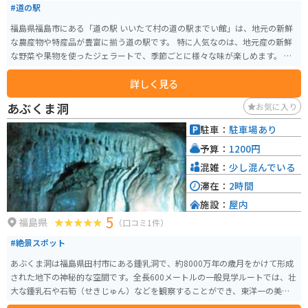
#道の駅
福島県福島市にある「道の駅 いいたて村の道の駅までい館」は、地元の新鮮
な農産物や特産品が豊富に揃う道の駅です。 特に人気なのは、地元産の新鮮
な野菜や果物を使ったジェラートで、季節ごとに様々な味が楽しめます。 ま
た、地元産のそば粉を使った手打ちそばも人気があり、蕎麦打ち体験もでき
詳しく見る
ます。 バイクで訪れる場合、駐車場も広く、休憩スペースもあるので、ツー
リングの休憩にも最適です。 周辺には、花の名所として知られる「花と歴史
あぶくま洞
お気に入り
の郷ひろさこ」や、奇岩怪石が織りなす渓谷美が楽しめる「阿武隈渓谷」な
ど、観光スポットも充実しています。 道の駅 いいたて村の道の駅までい館
駐車：
駐車場あり
は、地元の美味しいものや美しい自然を満喫できるスポットです。
予算：
1200円
混雑：
少し混んでいる
滞在：
2時間
施設：
屋内
5
福島県
（口コミ1件）
#絶景スポット
あぶくま洞は福島県田村市にある鍾乳洞で、約8000万年の歳月をかけて形成
された地下の神秘的な空間です。全長600メートルの一般見学ルートでは、壮
大な鍾乳石や石筍（せきじゅん）などを観察することができ、東洋一の美し
さとも称されています。洞内は年間を通じて約15度の温度が保たれており、