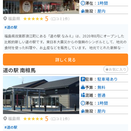
滞在：
1時間
施設：
屋内
5
福島県
（口コミ1件）
#道の駅
福島県双葉郡浪江町にある「道の駅 なみえ」は、2020年8月にオープンした
比較的新しい道の駅です。東日本大震災からの復興のシンボルとして、地元の
食材を使った料理や、お土産などを販売しています。 地元でとれた新鮮な魚
介類を使った海鮮丼や、浪江町の名産品である「なみえ焼きそば」などが人
詳しく見る
気です。 また、道の駅に隣接して「なみえの記憶」と「東日本大震災・原子
力災害伝承館」があります。バイクで訪れる際は、道の駅に広い駐車場があ
道の駅 南相馬
お気に入り
るので安心して駐車できます。 震災復興の現状を自分の目で見て、地元の人
の温かさに触れることができる場所です。
駐車：
駐車場あり
予算：
無料
混雑：
普通
滞在：
1時間
施設：
屋内
5
福島県
（口コミ1件）
#道の駅