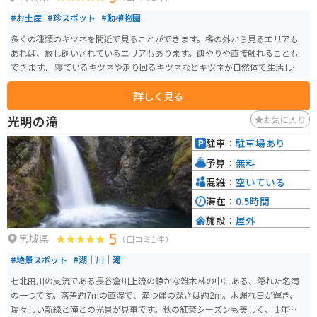
#お土産
#珍スポット
#動植物園
多くの種類のキツネを間近で見ることができます。檻の外から見るエリアも
あれば、放し飼いされているエリアもあります。餌やりや直接触れることも
できます。 寝ているキツネや走り回るキツネなどキツネが自然体で生活して
いる様子がとても可愛いです。キツネの他にもウサギや、ポニー、ヤギも見
詳しく見る
ることができます。
光明の滝
お気に入り
駐車：
駐車場あり
予算：
無料
混雑：
空いている
滞在：
0.5時間
施設：
屋外
5
宮城県
（口コミ1件）
#絶景スポット
#湖｜川｜滝
七北田川の支流である長谷倉川上流の静かな雑木林の中にある、隠れた名滝
の一つです。落差約7mの直瀑で、滝つぼの深さは約2m。木漏れ日が輝き、
瑞々しい新緑と滝との光景が見事です。秋の紅葉シーズンも美しく、 1年を通