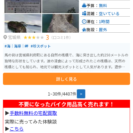
予算：
無料
混雑：
空いている
滞在：
1時間
施設：
屋外
3
宮城県
（口コミ1件）
#海｜海岸｜岬
#珍スポット
馬の背は宮城県利府町にある自然の桟橋で、海に突き出した約250メートルの
独特な形状をしています。波の浸食によって形成されたこの桟橋は、天然の
桟橋としても知られ、地元では観光スポットとして人気があります。遊歩道
が整備されており、先端まで歩くことができ、海と自然を間近に感じながら
詳しく見る
の散歩が楽しめます。特に夕日が美しい場所です。
1~30件/4407件
>
不要になったバイク用品高く売れます！
▶︎
手数料無料の宅配買取
実際に売ってみた体験談
▶︎
こちら