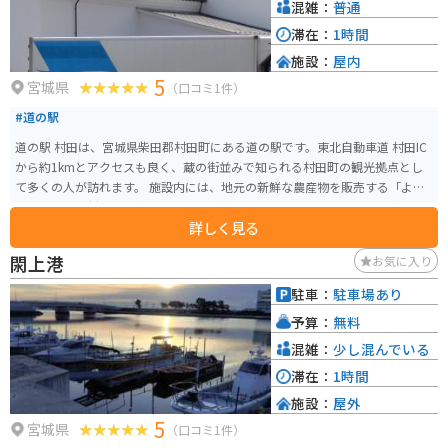
混雑：
普通
滞在：
1時間
施設：
屋内
5
宮城県
（口コミ1件）
#道の駅
道の駅 村田は、宮城県柴田郡村田町にある道の駅です。東北自動車道 村田IC
から約1kmとアクセスも良く、蔵の街並みで知られる村田町の観光拠点とし
て多くの人が訪れます。 施設内には、地元の新鮮な農産物を販売する「よい
し市場」や、村田町の名産品である「笹かまぼこ」や「ずんだ餅」などを販
詳しく見る
売する特産品販売所があります。また、レストランでは、地元産の食材を使
った蕎麦やラーメンなどのメニューが楽しめます。 バイクで訪れる場合、道
閖上港
お気に入り
の駅 村田には広い駐車場が完備されているので安心です。周辺には、蔵の街
並みが残る村田町中心部や、自然豊かな「蔵王町」など、ツーリングスポッ
駐車：
駐車場あり
トも充実しています。道の駅で休憩を取りながら、周辺観光も楽しんでみて
予算：
無料
はいかがでしょうか。 宮城県村田町の名産品としては、江戸時代から続く伝
統製法で作られる「仙台伊達家御用蔵元 齋藤家の納豆」や、宮城県産の豚肉
混雑：
少し混んでいる
を使用した「宮城県産豚の味噌漬け」などが有名です。道の駅で購入できる
滞在：
1時間
ので、お土産にいかがでしょうか。
施設：
屋外
5
宮城県
（口コミ1件）