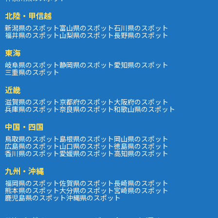
北陸・甲信越
新潟県のスポット
富山県のスポット
石川県のスポット
福井県のスポット
山梨県のスポット
長野県のスポット
東海
岐阜県のスポット
静岡県のスポット
愛知県のスポット
三重県のスポット
近畿
滋賀県のスポット
京都府のスポット
大阪府のスポット
兵庫県のスポット
奈良県のスポット
和歌山県のスポット
中国・四国
鳥取県のスポット
島根県のスポット
岡山県のスポット
広島県のスポット
山口県のスポット
徳島県のスポット
香川県のスポット
愛媛県のスポット
高知県のスポット
九州・沖縄
福岡県のスポット
佐賀県のスポット
長崎県のスポット
熊本県のスポット
大分県のスポット
宮崎県のスポット
鹿児島県のスポット
沖縄県のスポット