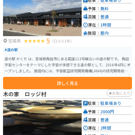
駐車：
駐車場あり
予算：
無料
混雑：
普通
滞在：
1時間
施設：
屋内
5
宮城県
（口コミ1件）
#道の駅
道の駅 かくだ は、宮城県角田市にある国道113号線沿いの道の駅です。 角田
宇宙センターをテーマにした宇宙が体感できる道の駅として、2016年4月にオ
ープンしました。 施設内には、宇宙航空研究開発機構(JAXA)の研究開発成果
や、実物大の人工衛星模型などが展示されている「スペースタワー・コスモ
詳しく見る
ハウス」や、 宇宙食などの宇宙グッズや、地元の新鮮な農産物を販売してい
る「SHOP&FOOD かくだ」などがあります。 また、レストランでは、地元産
木の家 ロッジ村
お気に入り
の食材を使用した料理や、宇宙食をイメージしたメニューを楽しむことがで
きます。 バイクで訪れる場合、道の駅 かくだ には、広々とした駐車場が完備
駐車：
駐車場あり
されているので安心です。 角田市は、伊達政宗の側室、飯坂の局の出身地と
予算：
2000円
して知られており、飯坂の局にまつわる史跡も点在しています。 道の駅 かく
だ は、宇宙と歴史を感じることができるスポットです。
混雑：
普通
滞在：
2時間