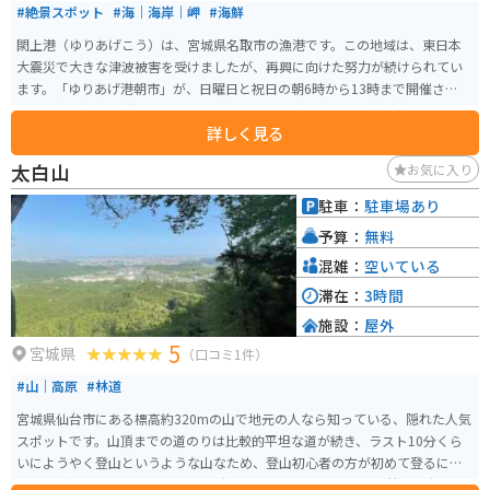
#絶景スポット
#海｜海岸｜岬
#海鮮
閖上港（ゆりあげこう）は、宮城県名取市の漁港です。この地域は、東日本
大震災で大きな津波被害を受けましたが、再興に向けた努力が続けられてい
ます。「ゆりあげ港朝市」が、日曜日と祝日の朝6時から13時まで開催され、
約50店舗が元気に営業しており、購入した魚介類をその場で炉端焼きできる
詳しく見る
スペースがあります。近くにゆりあげ温泉や、アクアイグニス仙台などの温
泉施設があり温泉も楽しむ事が出来ます。
太白山
お気に入り
駐車：
駐車場あり
予算：
無料
混雑：
空いている
滞在：
3時間
施設：
屋外
5
宮城県
（口コミ1件）
#山｜高原
#林道
宮城県仙台市にある標高約320mの山で地元の人なら知っている、隠れた人気
スポットです。山頂までの道のりは比較的平坦な道が続き、ラスト10分くら
いにようやく登山というような山なため、登山初心者の方が初めて登るにも
ちょうどいいでしょう。 山の下の駐車場で下車し、整備された林道を歩いて