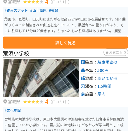
4
宮城県
（口コミ1件）
#絶景スポット
#山｜高原
#夜景
角田市、亘理町、山元町にまたがる標高272mの山にある展望台です。細く曲
がりくねった舗装された山道を進んでいくと、展望台への登り口があり、そ
こに駐車して15分ほど歩きます。ちゃんとした駐車場はありません。 展望台
からは、角田市、山元町、亘理町の街並みと海が一望できます。展望台の周
詳しく見る
りにちょっとした広場があり、トイレと滑り台があります。
荒浜小学校
お気に入り
駐車：
駐車場あり
予算：
500円
混雑：
空いている
滞在：
1.5時間
施設：
屋内
4
宮城県
（口コミ1件）
#文化施設
宮城県の荒浜小学校は、東日本大震災の津波被害を受けた仙台市若林区荒浜
に位置していた小学校です。震災前には地域の子どもたちが学ぶ場として親
しまれていましたが、2011年3月11日の津波により甚大な被害を受け、校舎