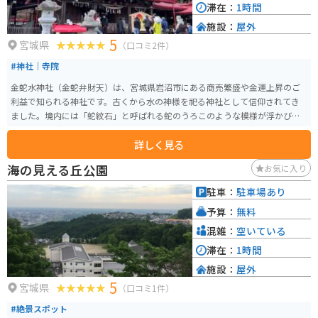
滞在：
1時間
施設：
屋外
5
宮城県
（口コミ2件）
#神社｜寺院
金蛇水神社（金蛇弁財天）は、宮城県岩沼市にある商売繁盛や金運上昇のご
利益で知られる神社です。古くから水の神様を祀る神社として信仰されてき
ました。境内には「蛇紋石」と呼ばれる蛇のうろこのような模様が浮かび上
がった不思議な石があり、金運アップのパワースポットとして有名です。ア
詳しく見る
クセスはJR岩沼駅から車で約10分、仙台市内からも比較的近いため、気軽に
訪れることができます。
海の見える丘公園
お気に入り
駐車：
駐車場あり
予算：
無料
混雑：
空いている
滞在：
1時間
施設：
屋外
5
宮城県
（口コミ1件）
#絶景スポット