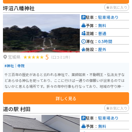
「白石川沿いに植えられた桜並木」が人気の場所です。 また、昭和45年のNH
坪沼八幡神社
お気に入り
K大河ドラマ「樅ノ木は残った」で有名になった樅の木も公園内に建っていま
す。毎年4月に開催される「しばた桜まつり」は27万人以上の花見客が訪れ、
駐車：
駐車場あり
他にも紫陽花、曼珠沙華、菊、イルミネーションなどのイベントが開催され
予算：
無料
ます。
混雑：
普通
滞在：
0.5時間
施設：
屋外
5
宮城県
（口コミ1件）
#神社｜寺院
千三百年の歴史があると云われる神社で、薬師如来・不動明王・弘法太子な
どあらゆる神仏を祀っており、ここに行けば一通りの御願いが出来るのでは
ないかと思える場所です。折々の年中行事も行なっており、地域の守り神と
なっています。また、美しいイラストの御朱印でも有名です。
詳しく見る
道の駅 村田
お気に入り
駐車：
駐車場あり
予算：
無料