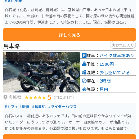
#文化施設
白石城（別名：益岡城、枡岡城）は、宮城県白石市にあった日本の城（平山
城）です。この城は、仙台藩の南の要衝として、関ヶ原の戦い後から明治維新
までの260余年間、伊達家によって統治されました。現在、城跡は白石市指定
史跡となっており、益岡公園内にあります。公園には約400本の桜があり、4
詳しく見る
月中旬頃に見頃を迎えます。 白石城は、その歴史的価値と美しい景観だけで
なく、歴史探訪ミュージアムや武家屋敷と共に、地域の文化遺産となってい
馬車路
お気に入り
ます。かつての武士の生活や城下町の雰囲気を感じることができます。また、
城址からは白石市街や周囲の自然を一望でき、四季折々の美しい景色を楽し
駐車：
バイク駐車場あり
むことができます。 営業時間は4月から10月が9:00～17:00、11月から3月が
予算：
1500円
9:00～16:00で、入館は閉館の30分前までとなっています。ただし、12月28
日から12月31日は休館となります。入館料は一般が400円です。
混雑：
少し空いている
滞在：
2時間
施設：
屋内
5
宮城県
（口コミ1件）
#カフェ｜軽食
#食事処
#ライダーハウス
白石のスキー場付近にあるカフェです。目の前の道は緩やかなワインドが効
いたライダーにうってつけの道です。 オーナー自家製のカレーが絶品です。
他にも信州産のお蕎麦や、各酒類の取り扱いもあります。もともと仙台でお
仕事をされていた夫婦で、バイクについてもとてもお詳しいです。