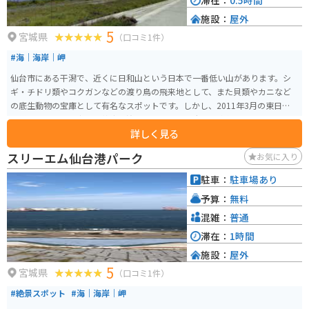
滞在：
0.5時間
施設：
屋外
5
宮城県
（口コミ1件）
#海｜海岸｜岬
仙台市にある干潟で、近くに日和山という日本で一番低い山があります。シ
ギ・チドリ類やコクガンなどの渡り鳥の飛来地として、また貝類やカニなど
の底生動物の宝庫として有名なスポットです。しかし、2011年3月の東日本大
震災による津波被害で、蒲生干潟の地形や環境は大きく変化しました。この
詳しく見る
変化を受け、地域では自然再生に向けた取り組みが進められています。 蒲生
干潟は、国指定の仙台海浜鳥獣保護区蒲生特別保護地区を含む自然再生事業
スリーエム仙台港パーク
お気に入り
の対象区域で、その面積は約5ヘクタールに及びます。震災後の復旧工事や自
然破壊の影響を受けつつも、地域住民や関係者による保護活動が続けられて
駐車：
駐車場あり
おり、蒲生干潟の貴重な生態系を守るための努力が行われています。サーフ
予算：
無料
ァーや釣人がいますので、駐車場はそこそこ混んでいます。
混雑：
普通
滞在：
1時間
施設：
屋外
5
宮城県
（口コミ1件）
#絶景スポット
#海｜海岸｜岬