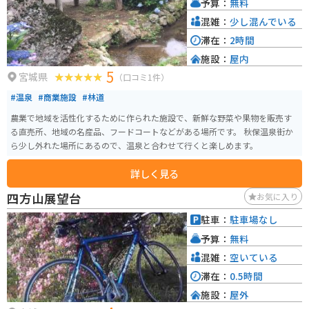
予算：
無料
堪能できます。白石川堤一目千本桜は、桜の美しさを堪能するだけでなく、
日本の自然の美しさを感じることができる特別な場所です。近くに大河原公
混雑：
少し混んでいる
園の駐車場があるので、車やバイクで行けます。
滞在：
2時間
施設：
屋内
5
宮城県
（口コミ1件）
#温泉
#商業施設
#林道
農業で地域を活性化するために作られた施設で、新鮮な野菜や果物を販売す
る直売所、地域の名産品、フードコートなどがある場所です。 秋保温泉街か
ら少し外れた場所にあるので、温泉と合わせて行くと楽しめます。
詳しく見る
四方山展望台
お気に入り
駐車：
駐車場なし
予算：
無料
混雑：
空いている
滞在：
0.5時間
施設：
屋外