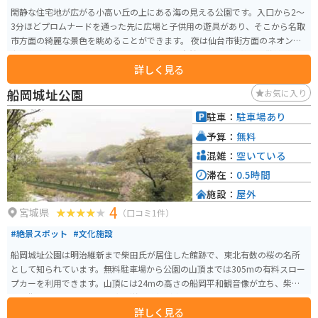
閑静な住宅地が広がる小高い丘の上にある海の見える公園です。入口から2～
3分ほどプロムナードを通った先に広場と子供用の遊具があり、そこから名取
市方面の綺麗な景色を眺めることができます。 夜は仙台市街方面のネオンの
夜景を楽しむことができます。公園は広く、自然に囲まれた静かな散策道を
詳しく見る
散歩できます。
船岡城址公園
お気に入り
駐車：
駐車場あり
予算：
無料
混雑：
空いている
滞在：
0.5時間
施設：
屋外
4
宮城県
（口コミ1件）
#絶景スポット
#文化施設
船岡城址公園は明治維新まで柴田氏が居住した館跡で、東北有数の桜の名所
として知られています。無料駐車場から公園の山頂までは305mの有料スロー
プカーを利用できます。山頂には24mの高さの船岡平和観音像が立ち、柴田
町の街並みや蔵王の山々、太平洋の眺望が楽しめます。スロープカーで上ま
詳しく見る
で上がらなくても、駐車場から少し登った展望台から見える「東北本線」