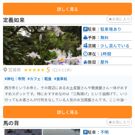
して様々な姿を楽しむことができます。
詳しく見る
定義如来
お気に入り
駐車：
駐車場あり
予算：
無料
混雑：
少し混んでいる
滞在：
1時間
施設：
屋外
5
宮城県
（口コミ1件）
#神社｜寺院
#カフェ｜軽食
#食事処
西方寺というお寺と、その周辺にあるお土産屋さんや軽食屋さん一体がおす
すめスポットです。特におすすめなのは「三角揚げ」という油揚げで、いつ
行ってもお客さんが行列をなしている人気のお豆腐屋さんです。ここの油揚
げは安くて提供が早くて、抜群に美味しいです。
詳しく見る
馬の背
お気に入り
駐車：
不明