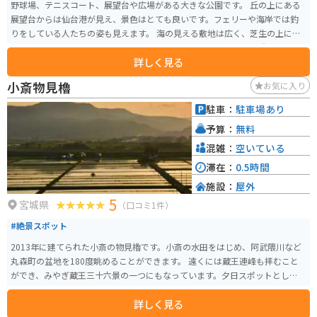
野球場、テニスコート、展望台や広場がある大きな公園です。 丘の上にある
展望台からは仙台港が見え、景色はとても良いです。フェリーや海岸では釣
りをしている人たちの姿も見えます。 海の見える敷地は広く、芝生の上にシ
ートを敷いてランチをする人たちも多く、 子供たちが走り回って遊んだり親
詳しく見る
子でキャッチボールをしたり出来るので家族連れも多いです。 海からの風が
心地よく散歩するだけでもとても気持ち良い公園です。 駐車場にはトイレや
小斎物見櫓
お気に入り
自販機もあり、近くにはコンビニもあるので便利です。
駐車：
駐車場あり
予算：
無料
混雑：
空いている
滞在：
0.5時間
施設：
屋外
5
宮城県
（口コミ1件）
#絶景スポット
2013年に建てられた小斎の物見櫓です。小斎の水田をはじめ、阿武隈川など
丸森町の盆地を180度眺めることができます。 遠くには蔵王連峰も拝むこと
ができ、みやぎ蔵王三十六景の一つにもなっています。夕日スポットとしても
オススメです。
詳しく見る