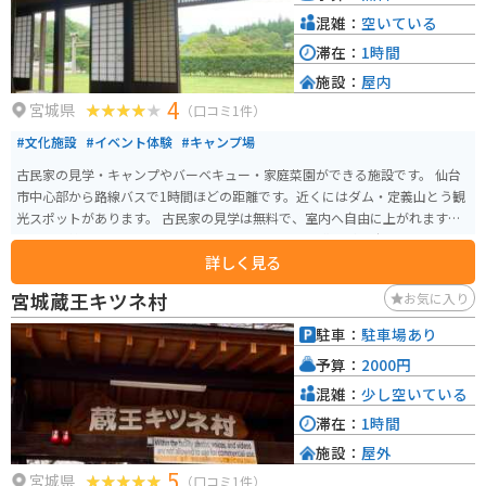
混雑：
空いている
滞在：
1時間
施設：
屋内
4
宮城県
（口コミ1件）
#文化施設
#イベント体験
#キャンプ場
古民家の見学・キャンプやバーベキュー・家庭菜園ができる施設です。 仙台
市中心部から路線バスで1時間ほどの距離です。近くにはダム・定義山とう観
光スポットがあります。 古民家の見学は無料で、室内へ自由に上がれます。
ヨガや季節ごとのイベント会場にもなっています。 職員が常駐し、キャンプ
詳しく見る
用品等の貸し出しなどをしています。大型バスも停められる駐車場があり、
施設も道路沿いで分かりやすいです。トイレもきれいです。
宮城蔵王キツネ村
お気に入り
駐車：
駐車場あり
予算：
2000円
混雑：
少し空いている
滞在：
1時間
施設：
屋外
5
宮城県
（口コミ1件）