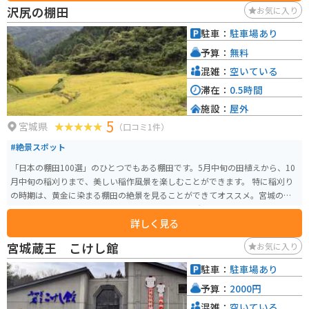
沢尻の棚田
お気に入り
駐車：
駐車場あり
予算：
無料
混雑：
空いている
滞在：
0.5時間
施設：
屋外
5
宮城県
（口コミ1件）
#絶景スポット
「日本の棚田100選」のひとつでもある棚田です。5月中旬の田植えから、10
月中旬の稲刈りまで、美しい稲作風景を楽しむことができます。 特に稲刈り
の時期は、黄金に染まる棚田の絶景を見ることができてオススメ。宮城の隠
れた絶景スポットとしてカメラマンにも人気の場所です。
詳しく見る
宮城蔵王 こけし館
お気に入り
駐車：
駐車場あり
予算：
2000円
混雑：
空いている