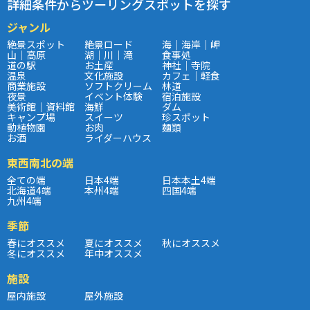
詳細条件からツーリングスポットを探す
ジャンル
絶景スポット
絶景ロード
海｜海岸｜岬
山｜高原
湖｜川｜滝
食事処
道の駅
お土産
神社｜寺院
温泉
文化施設
カフェ｜軽食
商業施設
ソフトクリーム
林道
夜景
イベント体験
宿泊施設
美術館｜資料館
海鮮
ダム
キャンプ場
スイーツ
珍スポット
動植物園
お肉
麺類
お酒
ライダーハウス
東西南北の端
全ての端
日本4端
日本本土4端
北海道4端
本州4端
四国4端
九州4端
季節
春にオススメ
夏にオススメ
秋にオススメ
冬にオススメ
年中オススメ
施設
屋内施設
屋外施設