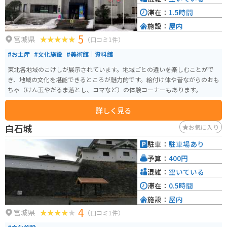
滞在：
1.5時間
施設：
屋内
5
宮城県
（口コミ1件）
#お土産
#文化施設
#美術館｜資料館
東北各地域のこけしが展示されています。地域ごとの違いを楽しむことがで
き、地域の文化を堪能できるところが魅力的です。絵付け体や昔ながらのおも
ちゃ（けん玉やだるま落とし、コマなど）の体験コーナーもあります。
詳しく見る
白石城
お気に入り
駐車：
駐車場あり
予算：
400円
混雑：
空いている
滞在：
0.5時間
施設：
屋内
4
宮城県
（口コミ1件）