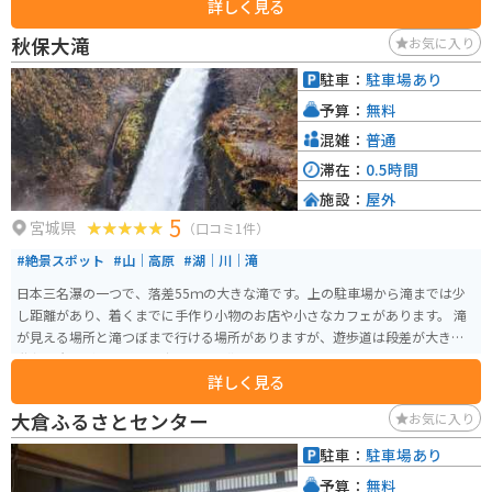
詳しく見る
秋保大滝
お気に入り
駐車：
駐車場あり
予算：
無料
混雑：
普通
滞在：
0.5時間
施設：
屋外
5
宮城県
（口コミ1件）
#絶景スポット
#山｜高原
#湖｜川｜滝
日本三名瀑の一つで、落差55ｍの大きな滝です。上の駐車場から滝までは少
し距離があり、着くまでに手作り小物のお店や小さなカフェがあります。 滝
が見える場所と滝つぼまで行ける場所がありますが、遊歩道は段差が大きい
階段や岩場が多いので、歩きやすい靴で行くことをオススメします。
詳しく見る
大倉ふるさとセンター
お気に入り
駐車：
駐車場あり
予算：
無料