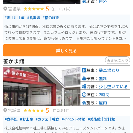
施設：
屋外
5
宮城県
（口コミ1件）
#湖｜川｜滝
#食事処
#宿泊施設
仙台市内から1時間弱、秋保温泉の近くにあります。 仙台名物の芋煮を手ぶら
で行って体験できます。またカフェやロッジもあり、宿泊も可能です。 川辺
に位置しており夏場は川遊びも楽しめます。 入場料だけ払ってテントを立て
ることも可能で、いろいろな楽しみ方ができます。
詳しく見る
笹かま館
お気に入り
駐車：
駐車場あり
予算：
無料
混雑：
少し空いている
滞在：
2時間
施設：
屋内
5
宮城県
（口コミ1件）
#食事処
#お土産
#カフェ｜軽食
#イベント体験
#美術館｜資料館
株式会社鐘崎の本社工場に隣接しているアミューズメントパークです。かま