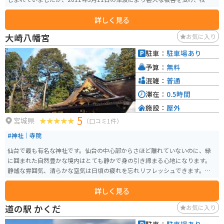
の1階部分が浸水しました。 その後、学校は閉校となり、現在は震災遺構とし
詳しく見る
て保存されています。当時の被害状況を目の当たりにすることができます。校
舎内には津波の痕跡や避難の際の様子を伝える展示があり、震災の恐ろしさ
大崎八幡宮
お気に入り
と命の大切さを学ぶ場として公開されています。
駐車：
駐車場あり
予算：
無料
混雑：
普通
滞在：
0.5時間
施設：
屋外
5
宮城県
（口コミ1件）
#神社｜寺院
仙台で最も有名な神社です。仙台の中心部からさほど離れていないのに、緑
に囲まれた自然豊かな境内はとても静かで身の引き締まる心地になります。
静謐な雰囲気、清らかな空気は日頃の疲れを忘れリフレッシュできます。有
名なプロスポーツ選手などもお参りに来るので、サイン入りの絵馬などを見
詳しく見る
つけることもできます。 お茶屋さんで休憩もでき、どなたにもオススメのス
ポットです。
道の駅 かくだ
お気に入り