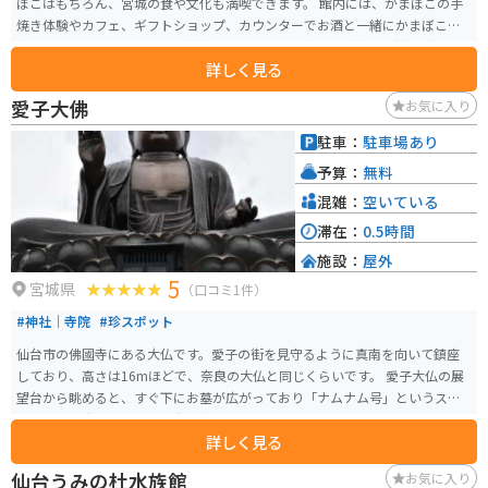
ぼこはもちろん、宮城の食や文化も満喫できます。 館内には、かまぼこの手
焼き体験やカフェ、ギフトショップ、カウンターでお酒と一緒にかまぼこを
楽しめるお店もあります。予約制で工場見学も可能です。笹かま館の隣には七
詳しく見る
夕ミュージアムがあり、年中七夕飾りを楽しむこともできます。
愛子大佛
お気に入り
駐車：
駐車場あり
予算：
無料
混雑：
空いている
滞在：
0.5時間
施設：
屋外
5
宮城県
（口コミ1件）
#神社｜寺院
#珍スポット
仙台市の佛國寺にある大仏です。愛子の街を見守るように真南を向いて鎮座
しており、高さは16mほどで、奈良の大仏と同じくらいです。 愛子大仏の展
望台から眺めると、すぐ下にお墓が広がっており「ナムナム号」というスロ
ープカーで駐車場、霊園、大仏様を行き来できます。
詳しく見る
仙台うみの杜水族館
お気に入り