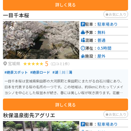
詳しく見る
い山頂を目指すことになります。通常なら混雑もないため1時間前後、体力に
自信のある方なら30分ほどで山頂までたどり着くことができるでしょう。道
一目千本桜
お気に入り
中の林がポストカードに出てくるような木々なので、マイナスイオンを大い
に感じることができると思います。
駐車：
駐車場あり
予算：
無料
混雑：
普通
滞在：
0.5時間
施設：
屋外
5
宮城県
（口コミ1件）
#絶景スポット
#絶景ロード
#湖｜川｜滝
一目千本桜は宮城県柴田郡の大河原町と柴田町にまたがる白石川堤にあり、
日本を代表する桜の名所の一つです。この地域は、約8kmにわたってソメイ
ヨシノを中心とした桜並木が続き、春には美しい桜が咲き誇ります。荘厳な蔵
王連峰を背景に、白石川の澄んだ青色と桜の淡紅色、そして蔵王連峰に残る
詳しく見る
雪の白色が織りなす景色が見られます。 大正12年に高山開治郎氏によって寄
贈された千本余りの桜が植樹されたことが始まりで、現在では町のシンボル
秋保温泉街先アグリエ
お気に入り
的存在となっています。一目千本桜は「さくら名所百選」にも選ばれてお
り、開花時期には多くの観光客で賑わいます。 開花時期には、残雪を頂く蔵
駐車：
駐車場あり
王連峰と満開の桜並木が美しいコントラストを見せ、素晴らしい春の景色が