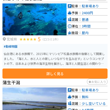
駐車：
駐車場あり
予算：
2400円
混雑：
普通
滞在：
3時間
施設：
屋内
5
宮城県
（口コミ1件）
#動植物園
仙台港にある水族館で、2015年にマリンピア松島水族館の後継として開業し
ました。「海と人、水と人との新しいつながりを生み出す」というコンセプ
トの下、日本および世界の海洋生物を展示し、海洋と人間生活との関わりを
紹介しています。 約100基の水槽があり、日本海の生物からペンギン、サメま
詳しく見る
で幅広い種類の生物が展示されています。魚から爬虫類、イルカなどの哺乳
類だけでなくビーバーやリスなど様々な生き物を見ることができます。ま
蒲生干潟
お気に入り
た、イルカやアシカのショーなど、見応えのあるパフォーマンスが特徴です。
さらに、大水槽や川の水槽を通して豊かな日本の海や自然環境を体感できる
駐車：
駐車場あり
ほか、イルカやアシカとの触れ合い体験も可能です。 高速道路のインターが
予算：
無料
近いのでアクセスしやすく、駐車場も800台あります。
混雑：
少し空いている