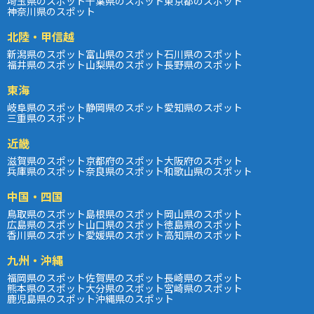
埼玉県のスポット
千葉県のスポット
東京都のスポット
神奈川県のスポット
北陸・甲信越
新潟県のスポット
富山県のスポット
石川県のスポット
福井県のスポット
山梨県のスポット
長野県のスポット
東海
岐阜県のスポット
静岡県のスポット
愛知県のスポット
三重県のスポット
近畿
滋賀県のスポット
京都府のスポット
大阪府のスポット
兵庫県のスポット
奈良県のスポット
和歌山県のスポット
中国・四国
鳥取県のスポット
島根県のスポット
岡山県のスポット
広島県のスポット
山口県のスポット
徳島県のスポット
香川県のスポット
愛媛県のスポット
高知県のスポット
九州・沖縄
福岡県のスポット
佐賀県のスポット
長崎県のスポット
熊本県のスポット
大分県のスポット
宮崎県のスポット
鹿児島県のスポット
沖縄県のスポット