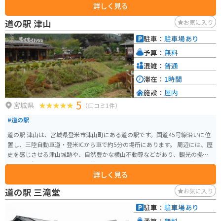
詳しく見る
ナの影響でここ数年は行われておりませんが、春には風土マラソンという登
米市の特産品を味わいながら走るマラソン大会も開かれます。
道の駅 津山
お気に入り
駐車：
駐車場あり
予算：
無料
混雑：
普通
滞在：
1時間
施設：
屋内
5
宮城県
（口コミ1件）
#道の駅
道の駅 津山は、宮城県登米市津山町にある道の駅です。国道45号線沿いに位
置し、三陸自動車道・登米ICから車で約5分の場所にあります。 周辺には、歴
史を感じさせる津山城跡や、自然豊かな横山不動尊などがあり、観光の拠点
としても便利です。また、物産館では、地元産の新鮮な野菜や果物、海産物
詳しく見る
などが販売されており、お土産探しにも最適です。 バイクで訪れる場合は、
駐車場も広く、休憩スペースもあるので、ツーリングの途中に立ち寄るのも
道の駅 三滝堂
お気に入り
良いでしょう。 地元の名産品としては、「油麩丼」が有名です。油麩とは、
小麦粉のたんぱく質であるグルテンを油で揚げたもので、宮城県北部ではお
駐車：
駐車場あり
なじみの食材です。道の駅 津山内のレストランでも味わうことができます。
予算：
無料