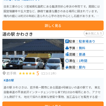
日本三景のひとつ宮城県松島町にある臨済宗妙心寺派の寺院です。周囲には
国宝瑞巌寺や五大堂など、静寂で厳粛な趣きのある場所に囲まれています。
境内の庭には約350年前に造られた心字の池を中心とし石庭があります。秋に
は紅葉ライトアップがされ、幻想的なお寺の中に色鮮やかな紅葉が見られま
詳しく見る
す。 4つの庭があります。「雲外天地の庭（石庭）」「遠州の庭」「白華峰西
洋の庭（バラの庭）」「三慧殿禅林瞑想の庭」
道の駅 かわさき
お気に入り
駐車：
駐車場あり
予算：
無料
混雑：
普通
滞在：
1時間
施設：
屋内
5
岩手県
（口コミ1件）
#道の駅
道の駅 かわさきは、岩手県一関市にある国道4号線沿いの道の駅です。 東北
自動車道の平泉前沢インターチェンジから車で約10分の場所にあり、アクセ
スも良好です。 地元で採れた新鮮な野菜や果物、加工品などを販売する産直
コーナーが人気です。 特に、地元産のブランド豚「いわいずみ短角牛」を使