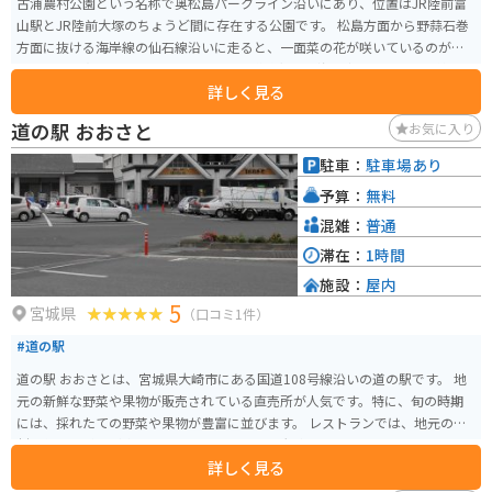
古浦農村公園という名称で奥松島パークライン沿いにあり、位置はJR陸前富
山駅とJR陸前大塚のちょうど間に存在する公園です。 松島方面から野蒜石巻
方面に抜ける海岸線の仙石線沿いに走ると、一面菜の花が咲いているのが見
えます。写真スポットにおすすめです。道路側から海の方を見ると仙石線の電
詳しく見る
車が菜の花を背景に見ることができます。
道の駅 おおさと
お気に入り
駐車：
駐車場あり
予算：
無料
混雑：
普通
滞在：
1時間
施設：
屋内
5
宮城県
（口コミ1件）
#道の駅
道の駅 おおさとは、宮城県大崎市にある国道108号線沿いの道の駅です。 地
元の新鮮な野菜や果物が販売されている直売所が人気です。特に、旬の時期
には、採れたての野菜や果物が豊富に並びます。 レストランでは、地元の食
材を使った料理が楽しめます。おすすめは、大崎産のブランド豚「おおさき
詳しく見る
宝月豕」を使った豚丼です。 また、道の駅 おおさとは、鳴子温泉郷の玄関口
に位置しており、周辺には温泉施設も充実しています。バイクで訪れる場合