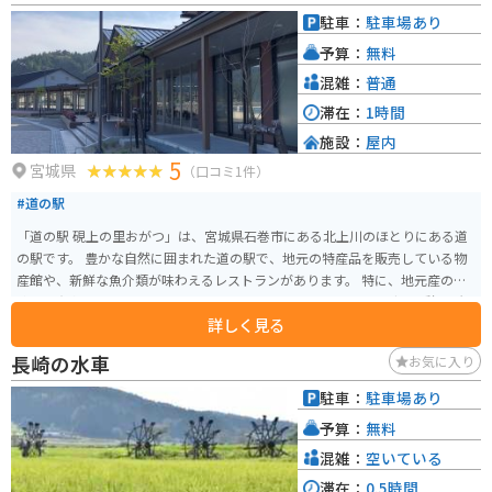
す。ツーリングの途中で、地元の美味しいものを食べたり、お土産を買った
駐車：
駐車場あり
りするのに最適な場所です。 周辺には、鳴瀬奥松島県立自然公園など、自然
予算：
無料
豊かな観光スポットも点在しています。道の駅 三本木を拠点に、宮城県の観
光を楽しむのもおすすめです。
混雑：
普通
滞在：
1時間
施設：
屋内
5
宮城県
（口コミ1件）
#道の駅
「道の駅 硯上の里おがつ」は、宮城県石巻市にある北上川のほとりにある道
の駅です。 豊かな自然に囲まれた道の駅で、地元の特産品を販売している物
産館や、新鮮な魚介類が味わえるレストランがあります。 特に、地元産の雄
勝硯は有名で、お土産にぴったりです。また、バイクツーリングの休憩場所
詳しく見る
としても最適で、駐車場も広々としています。 北上川沿いを走るサイクリン
グコースもあり、雄大な景色を楽しみながらサイクリングを楽しむことがで
長崎の水車
お気に入り
きます。
駐車：
駐車場あり
予算：
無料
混雑：
空いている
滞在：
0.5時間