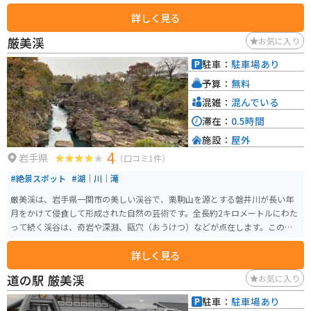
に、夏には甘くてみずみずしいスイカが人気です。また、併設されているレ
詳しく見る
ストランでは、地元産の食材を使った料理を楽しむことができます。 バイク
で訪れる場合、道の駅には広い駐車場が完備されているため安心です。ツー
厳美渓
お気に入り
リングの休憩場所として利用するのも良いでしょう。道の駅から少し足を延
ばせば、鳴子温泉郷や鬼首温泉郷など、温泉地としても有名なエリアがあり
駐車：
駐車場あり
ます。日帰り温泉施設も充実しているので、ツーリングの疲れを癒やすこと
予算：
無料
ができます。 道の駅 路田里はなやまは、地元の人々とのふれあいや、自然豊
かな景色を楽しむことができる場所です。宮城県を訪れた際には、ぜひ立ち
混雑：
混んでいる
寄ってみてください。
滞在：
0.5時間
施設：
屋外
4
岩手県
（口コミ1件）
#絶景スポット
#湖｜川｜滝
厳美渓は、岩手県一関市の美しい渓谷で、栗駒山を源とする磐井川が長い年
月をかけて侵食して形成された自然の芸術です。全長約2キロメートルにわた
って続く渓谷は、奇岩や深淵、甌穴（おうけつ）などが点在します。この景
観は国の名勝および天然記念物に指定されています。 見どころは、「空飛ぶ
詳しく見る
団子」と呼ばれる名物です。滝見台から対岸の茶屋に向かって注文すると、
ワイヤーを使って団子が届けられるユニークな体験が楽しめます。また、遊
道の駅 厳美渓
お気に入り
歩道が整備されており、吊り橋から上流と下流の異なる景観を楽しむことが
できます。春の新緑や秋の紅葉シーズンは特に美しく、多くの観光客が訪れ
駐車：
駐車場あり
ます。また、周辺には道の駅厳美渓や温泉施設もあり、一日を通して楽しむ