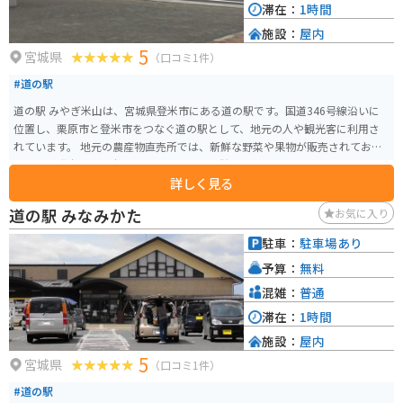
滞在：
1時間
施設：
屋内
5
宮城県
（口コミ1件）
#道の駅
道の駅 みやぎ米山は、宮城県登米市にある道の駅です。国道346号線沿いに
位置し、栗原市と登米市をつなぐ道の駅として、地元の人や観光客に利用さ
れています。 地元の農産物直売所では、新鮮な野菜や果物が販売されてお
り、特に登米産のお米は人気です。また、併設されているレストランでは、
詳しく見る
地元の食材を使った料理を楽しむことができます。おすすめは、登米産のブ
ランド豚「みやぎさとやまと豚」を使った豚丼です。 バイクで訪れる場合、
道の駅 みなみかた
お気に入り
道の駅には広い駐車場が完備されているので安心です。周辺には、緑豊かな
丘陵地帯が広がっており、ツーリングの休憩スポットとしても最適です。栗
駐車：
駐車場あり
駒国定公園や伊豆沼・内沼などの観光スポットへのアクセスも良好です。 道
予算：
無料
の駅 みやぎ米山は、地元の美味しいものを堪能できるだけでなく、周辺の観
光拠点としても便利な場所です。
混雑：
普通
滞在：
1時間
施設：
屋内
5
宮城県
（口コミ1件）
#道の駅