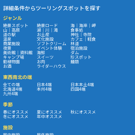
詳細条件からツーリングスポットを探す
ジャンル
絶景スポット
絶景ロード
海｜海岸｜岬
山｜高原
湖｜川｜滝
食事処
道の駅
お土産
神社｜寺院
温泉
文化施設
カフェ｜軽食
商業施設
ソフトクリーム
林道
夜景
イベント体験
宿泊施設
美術館｜資料館
海鮮
ダム
キャンプ場
スイーツ
珍スポット
動植物園
お肉
麺類
お酒
ライダーハウス
東西南北の端
全ての端
日本4端
日本本土4端
北海道4端
本州4端
四国4端
九州4端
季節
春にオススメ
夏にオススメ
秋にオススメ
冬にオススメ
年中オススメ
施設
屋内施設
屋外施設