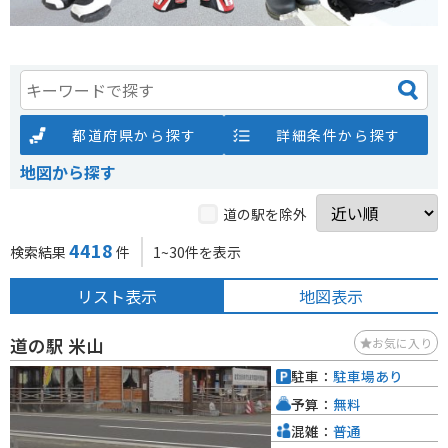
都道府県から探す
詳細条件から探す
地図から探す
道の駅を除外
4418
検索結果
件
1~30件を表示
リスト表示
地図表示
道の駅 米山
お気に入り
駐車：
駐車場あり
予算：
無料
混雑：
普通