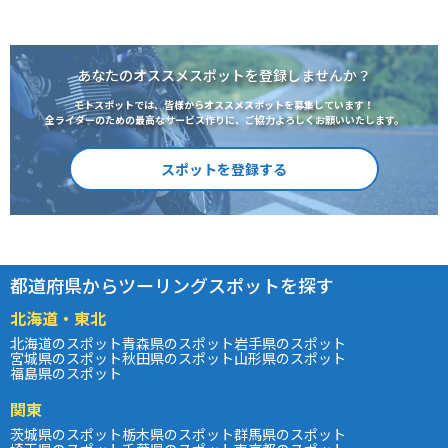
あなたのオススメスポットを登録しませんか？
モトスポットでは、皆様からオススメスポットを募集しています！
全ライダーのための最高なサービス作りに、ご協力よろしくお願いいたします。
スポットを登録する
都道府県からツーリングスポットを探す
北海道・東北
北海道のスポット
青森県のスポット
岩手県のスポット
宮城県のスポット
秋田県のスポット
山形県のスポット
福島県のスポット
関東
茨城県のスポット
栃木県のスポット
群馬県のスポット