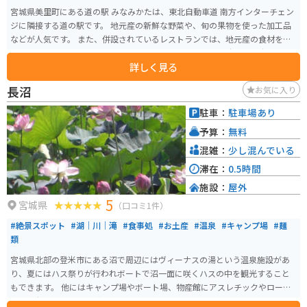
宮城県美里町にある道の駅 みなみかたは、東北自動車道 南方インターチェン
ジに隣接する道の駅です。 地元産の新鮮な野菜や、旬の果物を使った加工品
などが人気です。 また、併設されているレストランでは、地元産の食材を使
った料理を楽しむことができます。 バイクで訪れる場合、駐車場も広々とし
詳しく見る
ているので安心です。 東北自動車道を利用する際は、ぜひ立ち寄ってみてく
ださい。
長沼
お気に入り
駐車：
駐車場あり
予算：
無料
混雑：
少し混んでいる
滞在：
0.5時間
施設：
屋外
5
宮城県
（口コミ1件）
#絶景スポット
#湖｜川｜滝
#食事処
#お土産
#温泉
#キャンプ場
#麺
類
宮城県北部の登米市にある沼で周辺にはヴィーナスの湯という温泉施設があ
り、夏にはハス祭りが行われボートで沼一面に咲くハスの中を観光すること
もできます。 他にはキャンプ場やボート場、物産館にアスレチックやローラ
ー滑り台のあるオランダ風車が目印の長沼フートピア公園があります。コロ