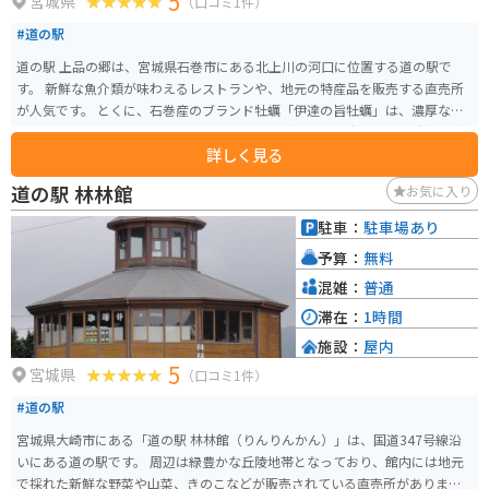
5
宮城県
（口コミ1件）
#道の駅
道の駅 上品の郷は、宮城県石巻市にある北上川の河口に位置する道の駅で
す。 新鮮な魚介類が味わえるレストランや、地元の特産品を販売する直売所
が人気です。 とくに、石巻産のブランド牡蠣「伊達の旨牡蠣」は、濃厚な味
わいでおすすめです。 バイクで訪れる場合、道の駅には広々とした駐車場が
詳しく見る
完備されているので安心です。 周辺には、東日本大震災の記憶を伝える「石
巻市震災伝承施設 がんばろう！石巻」や、景勝地として知られる「牡鹿半
道の駅 林林館
お気に入り
島」など、観光スポットも充実しています。 牡鹿半島はリアス式海岸の美し
い景色が楽しめ、バイクツーリングにも最適です。
駐車：
駐車場あり
予算：
無料
混雑：
普通
滞在：
1時間
施設：
屋内
5
宮城県
（口コミ1件）
#道の駅
宮城県大崎市にある「道の駅 林林館（りんりんかん）」は、国道347号線沿
いにある道の駅です。 周辺は緑豊かな丘陵地帯となっており、館内には地元
で採れた新鮮な野菜や山菜、きのこなどが販売されている直売所がありま