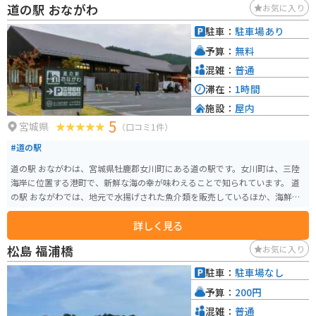
道の駅 おながわ
お気に入り
は、鳴子峡などの景勝地を巡るのもおすすめです。 道の駅 おおさと 住所：宮
城県大崎市鳴子温泉字星沼1-9
駐車：
駐車場あり
予算：
無料
混雑：
普通
滞在：
1時間
施設：
屋内
5
宮城県
（口コミ1件）
#道の駅
道の駅 おながわは、宮城県牡鹿郡女川町にある道の駅です。女川町は、三陸
海岸に位置する港町で、新鮮な海の幸が味わえることで知られています。 道
の駅 おながわでは、地元で水揚げされた魚介類を販売しているほか、海鮮丼
や海鮮BBQなどが楽しめる飲食店もあります。また、女川町の特産品や土産
詳しく見る
物も販売しており、観光客に人気です。 バイクで訪れる場合、道の駅 おなが
わには、広々とした駐車場が完備されているので安心です。三陸海岸沿いを
松島 福浦橋
お気に入り
ツーリングする際には、ぜひ立ち寄ってみてください。 【おすすめポイン
ト】 * 싱싱한 해산물을 맛볼 수 있다 * 女川町のお土産が買える * 三陸海岸の
駐車：
駐車場なし
絶景を眺められる 【周辺情報】 * 女川魚市場 * きぼうのかね商店街 * 宮城県
予算：
200円
慶長使節船ミュージアム 【名産品】 * 女川ホタテ * 女川サンマ * 女川フカヒ
レ
混雑：
普通