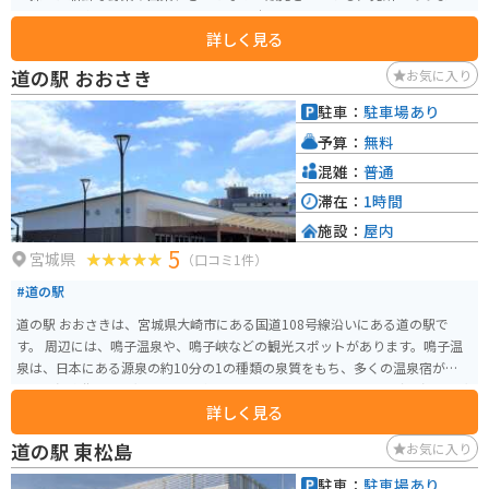
す。 特に人気なのは、地元産のブランド米「ササニシキ」や「ひとめぼれ」
詳しく見る
を使ったおにぎりや弁当です。 また、レストランでは、地元産の食材をふん
だんに使った郷土料理やそばなどを味わうことができます。 バイクでのツー
道の駅 おおさき
お気に入り
リングにも最適な場所で、駐車場も広いため、休憩場所としてもおすすめで
す。 道の駅 林林館では、季節ごとのイベントも開催されているので、訪れる
駐車：
駐車場あり
前にホームページなどで情報をチェックしておくと良いでしょう。
予算：
無料
混雑：
普通
滞在：
1時間
施設：
屋内
5
宮城県
（口コミ1件）
#道の駅
道の駅 おおさきは、宮城県大崎市にある国道108号線沿いにある道の駅で
す。 周辺には、鳴子温泉や、鳴子峡などの観光スポットがあります。鳴子温
泉は、日本にある源泉の約10分の1の種類の泉質をもち、多くの温泉宿が軒を
連ねる温泉街です。湯めぐりを楽しむのも良いでしょう。また、鳴子峡は、奇
詳しく見る
岩怪岩が連なる渓谷で、紅葉の名所としても知られています。 道の駅おおさ
きでは、地元産の新鮮な野菜や果物を買うことができます。また、レストラ
道の駅 東松島
お気に入り
ンでは、地元産の食材を使った料理を楽しむことができます。 バイクで訪れ
る場合、道の駅には広い駐車場が併設されているので安心して駐車できま
駐車：
駐車場あり