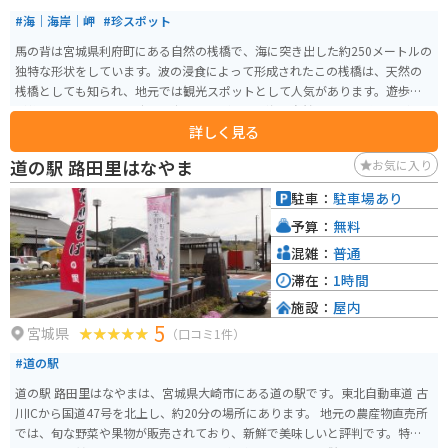
#海｜海岸｜岬
#珍スポット
馬の背は宮城県利府町にある自然の桟橋で、海に突き出した約250メートルの
独特な形状をしています。波の浸食によって形成されたこの桟橋は、天然の
桟橋としても知られ、地元では観光スポットとして人気があります。遊歩道
が整備されており、先端まで歩くことができ、海と自然を間近に感じながら
詳しく見る
の散歩が楽しめます。特に夕日が美しい場所です。
道の駅 路田里はなやま
お気に入り
駐車：
駐車場あり
予算：
無料
混雑：
普通
滞在：
1時間
施設：
屋内
5
宮城県
（口コミ1件）
#道の駅
道の駅 路田里はなやまは、宮城県大崎市にある道の駅です。東北自動車道 古
川ICから国道47号を北上し、約20分の場所にあります。 地元の農産物直売所
では、旬な野菜や果物が販売されており、新鮮で美味しいと評判です。特