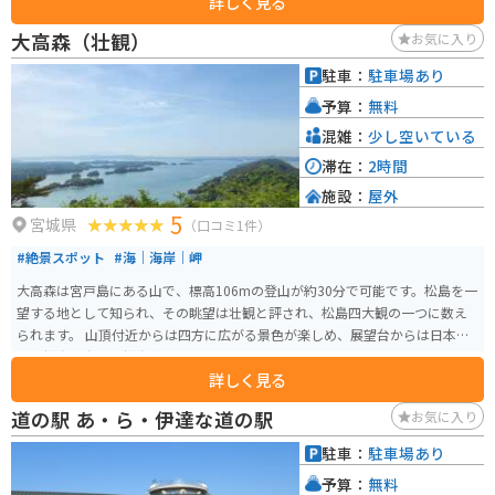
詳しく見る
ったメンチカツやコロッケなどの軽食は、ここでしか味わえない逸品として
人気があります。 また、併設されているレストランでは、地元産の食材をふ
大高森（壮観）
お気に入り
んだんに使った料理を楽しむことができます。 バイクで訪れる場合は、広い
駐車場があるので安心して駐車できます。 道の駅 かわさきは、地元の特産品
駐車：
駐車場あり
を購入したり、地元グルメを堪能したり、休憩したりと、ドライブやツーリ
予算：
無料
ングの際に便利な休憩スポットです。
混雑：
少し空いている
滞在：
2時間
施設：
屋外
5
宮城県
（口コミ1件）
#絶景スポット
#海｜海岸｜岬
大高森は宮戸島にある山で、標高106mの登山が約30分で可能です。松島を一
望する地として知られ、その眺望は壮観と評され、松島四大観の一つに数え
られます。 山頂付近からは四方に広がる景色が楽しめ、展望台からは日本三
景・松島の島々や松島湾を望むことができます。天気が良ければ蔵王連峰や
詳しく見る
船形山、栗駒山も見ることができます。大高森は気軽に日帰りで楽しめる山
で、麓には休憩所があり、バイクの駐車も可能です。
道の駅 あ・ら・伊達な道の駅
お気に入り
駐車：
駐車場あり
予算：
無料