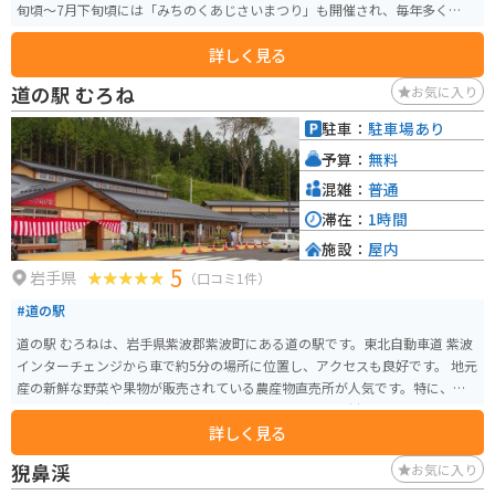
旬頃～7月下旬頃には「みちのくあじさいまつり」も開催され、毎年多くの
人々で賑わいます。屋外なので雨天は傘が必須ですが、雨の日ならではのあ
詳しく見る
じさいの表情が楽しめます。園内にはキッチンカーやカフェなどが点在し休
憩がてら利用できます。 園内は山道となっており、舗装されておりませんの
道の駅 むろね
お気に入り
で、歩きやすい防水の靴などがオススメです。運転手付きカートを利用して
楽しむこともできます。（有料、予約優先、4台のみ）所要時間約40分。お花
駐車：
駐車場あり
好きやカメラが趣味の方、カップルにもおすすめのスポットです。
予算：
無料
混雑：
普通
滞在：
1時間
施設：
屋内
5
岩手県
（口コミ1件）
#道の駅
道の駅 むろねは、岩手県紫波郡紫波町にある道の駅です。東北自動車道 紫波
インターチェンジから車で約5分の場所に位置し、アクセスも良好です。 地元
産の新鮮な野菜や果物が販売されている農産物直売所が人気です。特に、旬
のりんごやぶどうは格別です。レストランでは、地元食材をふんだんに使っ
詳しく見る
た料理を楽しむことができます。おすすめは、紫波町産のひとめぼれを使っ
た「ひとめぼれ御膳」です。 バイクで訪れる場合、道の駅 むろねは広々とし
猊鼻渓
お気に入り
た駐車場があるので安心です。周辺には、緑豊かな自然が広がっており、ツ