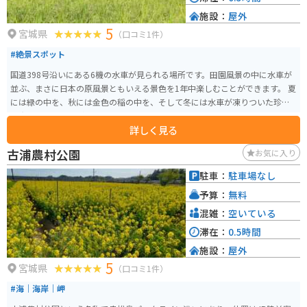
施設：
屋外
5
宮城県
（口コミ1件）
#絶景スポット
国道398号沿いにある6機の水車が見られる場所です。田園風景の中に水車が
並ぶ、まさに日本の原風景ともいえる景色を1年中楽しむことができます。 夏
には緑の中を、秋には金色の稲の中を、そして冬には水車が凍りついた珍し
い光景を見ることができます。
詳しく見る
古浦農村公園
お気に入り
駐車：
駐車場なし
予算：
無料
混雑：
空いている
滞在：
0.5時間
施設：
屋外
5
宮城県
（口コミ1件）
#海｜海岸｜岬