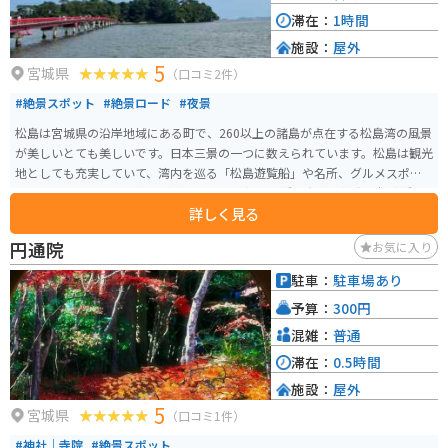
滞在：
1時間
施設：
屋外
5
宮城県
（口コミ2件）
#絶景スポット
#絶景ロード
#夜景
松島は宮城県の沿岸地域にある町で、260以上の諸島が点在する松島湾の風景
が美しいとても美しいです。日本三景の一つに数えられています。松島は観光
地としても充実していて、湾内を巡る「松島遊覧船」や名所、グルメスポッ
ト、こけしの絵付け体験などがあります。 縁切り橋で有名な雄島や福浦橋な
詳しく見る
どもあります。太平洋に面する松島は「四大観」と呼ばれる絶景ポイントも
あり、太陽と共演する時間帯には宿泊客に人気があります。また、福浦橋は
円通院
お気に入り
長い橋であり、夜にはライトアップされてます。 福浦橋は、松島に続く全長
約250mの赤い橋です。広大な太平洋の中に続く長いていく橋の景色が素敵で
駐車：
駐車場あり
す。夜になると橋のライトアップもされ、まっすぐ続く橋がより強調され、
予算：
300円
また違った景色を見ることができます。点灯時間は時期によって変わるので
調べてから行くことをオススメします。
混雑：
普通
滞在：
0.5時間
施設：
屋外
5
宮城県
（口コミ1件）
#神社｜寺院
#絶景スポット