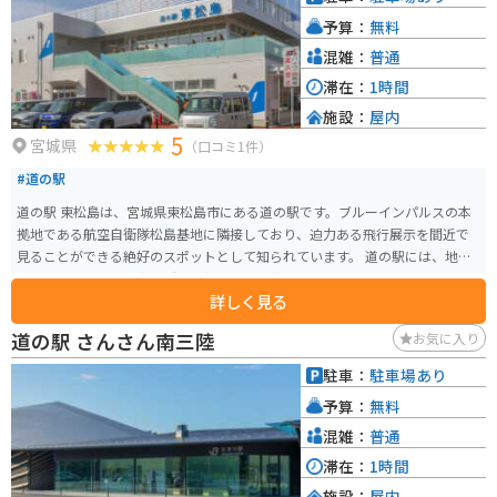
す。また、周辺の道路は、自然豊かな景色を楽しめるワインディングロード
予算：
無料
が多いので、ツーリングにも最適です。道の駅おおさきを拠点に、宮城県の
豊かな自然を満喫してみてはいかがでしょうか。
混雑：
普通
滞在：
1時間
施設：
屋内
5
宮城県
（口コミ1件）
#道の駅
道の駅 東松島は、宮城県東松島市にある道の駅です。ブルーインパルスの本
拠地である航空自衛隊松島基地に隣接しており、迫力ある飛行展示を間近で
見ることができる絶好のスポットとして知られています。 道の駅には、地元
の特産品を販売する直売所や、新鮮な魚介類を使った料理が楽しめるレスト
詳しく見る
ランがあります。東松島産の海苔や牡蠣などの海産物はもちろんのこと、地
元で採れた新鮮な野菜や果物も購入できます。また、レストランでは、地元
道の駅 さんさん南三陸
お気に入り
産の食材をふんだんに使った定食や丼物、麺類などが味わえます。特に、牡
蠣を使った料理は人気が高く、訪れた際にはぜひ試してみてください。 バイ
駐車：
駐車場あり
クで訪れる場合は、道の駅に隣接する駐車場にバイク専用の駐車スペースが
予算：
無料
用意されているので、安心して駐車できます。また、道の駅周辺には、松島
基地の展示格納庫や、太平洋を一望できる展望台など、バイクで気軽に立ち
混雑：
普通
寄れる観光スポットが点在しています。風を感じながら、美しい景色を堪能
滞在：
1時間
するツーリングを楽しんでみてはいかがでしょうか。 道の駅 東松島は、ブル
施設：
屋内