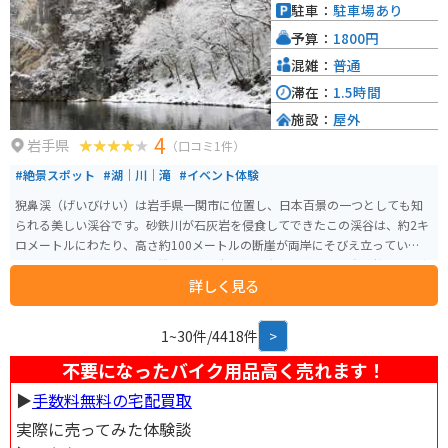
ーリングの休憩場所としても最適です。道の駅から少し足を延ばせば、城山
駐車：
駐車場あり
公園や南昌寺など、歴史を感じられる観光スポットもあります。 お土産に
予算：
1800円
は、地元産のりんごを使ったジュースやジャム、南部せんべいなどがおすす
めです。
混雑：
普通
滞在：
1.5時間
施設：
屋外
4
岩手県
（口コミ1件）
#絶景スポット
#湖｜川｜滝
#イベント体験
猊鼻渓（げいびけい）は岩手県一関市に位置し、日本百景の一つとしても知
られる美しい渓谷です。砂鉄川が石灰岩を侵食してできたこの渓谷は、約2キ
ロメートルにわたり、高さ約100メートルの断崖が両岸にそびえ立っていま
す。猊鼻渓の名物として、船頭が棹一本で操る舟下りがあり、春の桜、夏の新
詳しく見る
緑、秋の紅葉など、四季折々の自然美を楽しむことができます。 猊鼻渓は国
の名勝にも指定されており、舟下りでは、船頭が唄う「げいびうた」を聞き
ながら、静かな流れの中を進むことができ、渓谷の美しさを間近で感じるこ
1~30件/4418件
>
とができます。平泉から車で約30分の距離にあり、岩手県の南部に位置する
この地域を楽しむことができます。舟下り体験は1800円で約90分になりま
不要になったバイク用品高く売れます！
す。後半は船頭さんがげいび追分という曲を歌ってくれます。
▶︎
手数料無料の宅配買取
実際に売ってみた体験談