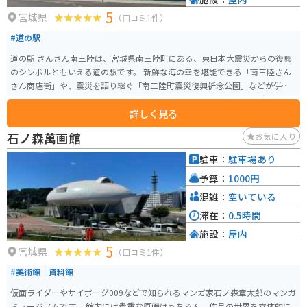
ーインパルスの飛行展示を間近で見られるだけでなく、地元の特産品やグル
5
メも楽しめる魅力的なスポットです。周辺には、歴史的な建造物や自然豊か
宮城県
（口コミ1件）
な景勝地など、多くの観光スポットがありますので、ぜひ一度訪れてみてく
#道の駅
ださい。
道の駅 さんさん南三陸は、宮城県南三陸町にある、東日本大震災からの復興
のシンボルともいえる道の駅です。 新鮮な海の幸を堪能できる「南三陸さん
さん商店街」や、震災を語り継ぐ「南三陸町震災復興祈念公園」などが併設
されており、一日中楽しむことができます。 バイクで訪れる場合、駐車場も
詳しく見る
広く、休憩場所としても最適です。 南三陸町は、新鮮な魚介類が有名で、特
にタコは絶品です。 道の駅 さんさん南三陸でも、新鮮な魚介類を使った料理
石ノ森萬画館
お気に入り
や、地元の特産品を購入することができます。 震災の記憶を未来へ繋ぐ場所
として、ぜひ一度訪れてみてください。
駐車：
駐車場あり
予算：
1000円
混雑：
空いている
滞在：
0.5時間
施設：
屋内
5
宮城県
（口コミ1件）
#美術館｜資料館
仮面ライダーやサイボーグ009などで知られるマンガ家石ノ森章太郎のマンガ
ミュージアムです。 館内には貴重な原画はもちろん、作品の世界を立体的に