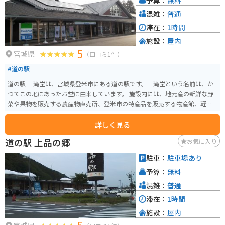
見どころとしては、道の駅のすぐそばに流れる北上川からの眺めがおすすめ
です。春には桜並木が美しく、秋には紅葉を楽しむことができます。
混雑：
普通
滞在：
1時間
施設：
屋内
5
宮城県
（口コミ1件）
#道の駅
道の駅 三滝堂は、宮城県登米市にある道の駅です。三滝堂という名前は、か
つてこの地にあったお堂に由来しています。 施設内には、地元産の新鮮な野
菜や果物を販売する農産物直売所、登米市の特産品を販売する物産館、軽食
コーナーなどがあります。 また、道の駅 三滝堂は、バイクツーリングの休憩
詳しく見る
場所としても人気です。周辺には、緑豊かな山々が広がっており、ツーリン
グに最適なルートが数多くあります。 特に、栗原市方面へ続く国道398号線
道の駅 上品の郷
お気に入り
は、変化に富んだワインディングロードとして知られており、多くのライダ
ーに楽しまれています。 道の駅 三滝堂で休憩する際には、地元産の食材を使
駐車：
駐車場あり
用した料理や、登米市の特産品である「はっと汁」などを味わってみてはい
予算：
無料
かがでしょうか。
混雑：
普通
滞在：
1時間
施設：
屋内