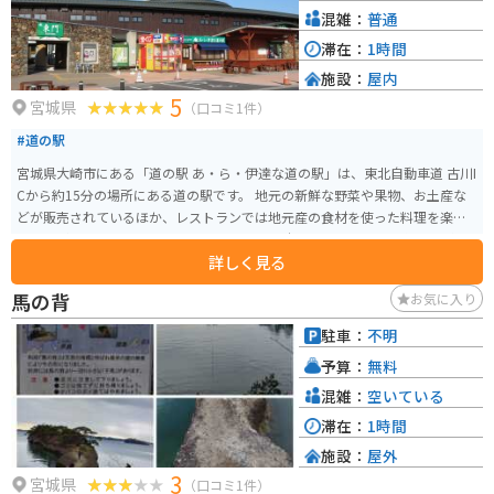
混雑：
普通
滞在：
1時間
施設：
屋内
5
宮城県
（口コミ1件）
#道の駅
宮城県大崎市にある「道の駅 あ・ら・伊達な道の駅」は、東北自動車道 古川I
Cから約15分の場所にある道の駅です。 地元の新鮮な野菜や果物、お土産な
どが販売されているほか、レストランでは地元産の食材を使った料理を楽し
むことができます。 特に、地元産のブランド米「ひとめぼれ」を使った料理
詳しく見る
や、大崎市の郷土料理である「おくずかけ」はおすすめです。 バイクで訪れ
る場合、道の駅には広々とした駐車場が完備されているので安心です。 ま
馬の背
お気に入り
た、周辺には、鳴子温泉郷や、蔵王山など、観光スポットも点在しているの
で、ツーリングの拠点としても最適です。 道の駅 あ・ら・伊達な道の駅は、
駐車：
不明
地元の魅力が詰まった道の駅です。ぜひ一度訪れてみてください。
予算：
無料
混雑：
空いている
滞在：
1時間
施設：
屋外
3
宮城県
（口コミ1件）