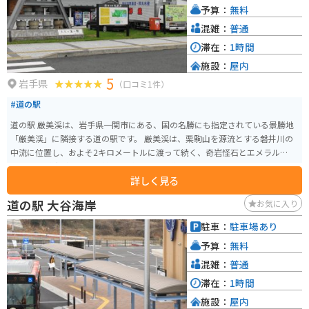
予算：
無料
ことができます。
混雑：
普通
滞在：
1時間
施設：
屋内
5
岩手県
（口コミ1件）
#道の駅
道の駅 厳美渓は、岩手県一関市にある、国の名勝にも指定されている景勝地
「厳美渓」に隣接する道の駅です。 厳美渓は、栗駒山を源流とする磐井川の
中流に位置し、およそ2キロメートルに渡って続く、奇岩怪石とエメラルドグ
リーンの渓流が織りなす美しい渓谷です。 道の駅には、地元の特産品を販売
詳しく見る
するショップやレストランがあり、岩手県や一関市の味覚を楽しむことがで
きます。特に、地元産のそば粉を使った手打ちそばや、新鮮な野菜を使った
道の駅 大谷海岸
お気に入り
料理がおすすめです。 また、厳美渓の雄大な景色を眺めながら、ゆったりと
くつろげる休憩スペースも用意されています。 バイクで訪れる際は、道の駅
駐車：
駐車場あり
に隣接する無料駐車場を利用できます。厳美渓周辺には、見どころが点在し
予算：
無料
ているので、バイクでのツーリングにも最適なエリアです。 厳美渓を訪れた
際には、ぜひ道の駅 厳美渓にも立ち寄ってみてください。
混雑：
普通
滞在：
1時間
施設：
屋内