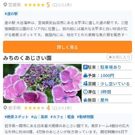
5
宮城県
（口コミ1件）
#道の駅
道の駅 大谷海岸は、宮城県気仙沼市にある太平洋に面した道の駅です。三陸
復興国立公園のエリア内に位置し、目の前には雄大な太平洋と白い砂浜が広
がる絶景スポットです。 施設内には、地元でとれた新鮮な魚介類を販売する
直売所や、海の幸をふんだんに使った料理が味わえるレストランがありま
詳しく見る
す。また、観光案内所では、周辺の観光スポットや宿泊情報なども入手でき
ます。 バイクで訪れる際には、道の駅に隣接する広い駐車場があるので安心
みちのくあじさい園
お気に入り
です。太平洋を眺めながらのツーリングは、最高の思い出になること間違い
なしです。 周辺には、東日本大震災で被災した気仙沼市の復興のシンボルで
駐車：
駐車場あり
ある「海の市」や、震災遺構として保存されている「気仙沼向洋高校旧校
予算：
1000円
舎」など、見どころもたくさんあります。 名産品としては、新鮮な海の幸は
もちろんのこと、地元産の食材を使った「気仙沼ホルモン」も人気です。
混雑：
少し空いている
滞在：
3時間
施設：
屋外
4
岩手県
（口コミ1件）
#絶景スポット
#山｜高原
#カフェ｜軽食
#動植物園
岩手県一関市にある日本最大規模のあじさい園です。東京ドーム4個分の広大
な杉林に約400種、4万株のあじさいが咲き誇っています。 開花時期の6月下