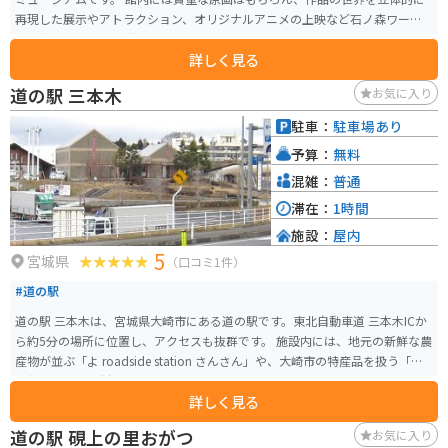
再現した展示やアトラクション、オリジナルアニメの上映など石ノ森ワール
ドを満喫できます。 時期によって様々なイベントや企画展示があるので、行
詳しく見る
く際は公式サイトで確認してから行くと良いです。一階にはお土産コーナー
もあります。
道の駅 三本木
お気に入り
駐車：
駐車場あり
予算：
無料
混雑：
普通
滞在：
1時間
施設：
屋内
5
宮城県
（口コミ1件）
#道の駅
道の駅 三本木は、宮城県大崎市にある道の駅です。東北自動車道 三本木ICか
ら約5分の場所に位置し、アクセスも抜群です。 施設内には、地元の新鮮な農
産物が並ぶ「よ roadside station さんさん」や、大崎市の特産品を扱う「物
産館」、地元食材を使った料理が楽しめる「レストラン」などがあります。
詳しく見る
特に、ブランド米「ササニシキ」や「ひとめぼれ」は、お土産に最適です。
また、道の駅 三本木は、バイクツーリングの休憩スポットとしても人気があ
道の駅 硯上の里おがつ
お気に入り
ります。広い駐車場があり、施設内には、バイクスタンドも設置されていま