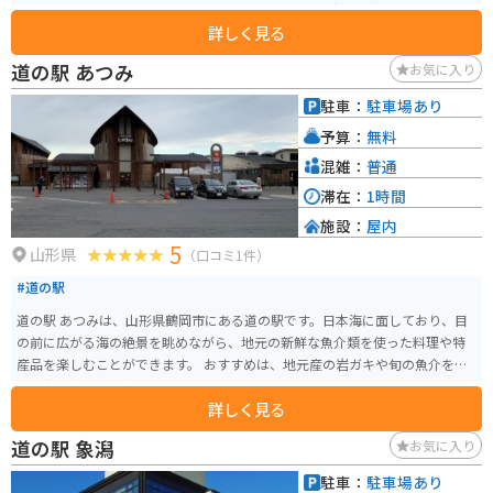
この地域ならではの味わいです。道の駅では、地元で採れた新鮮な野菜や果
詳しく見る
物が販売されているほか、鳥海高原産の牛乳を使ったソフトクリームやジェ
ラートもおすすめです。 また、併設されている「農産物直売所」では、地元
道の駅 あつみ
お気に入り
農家が丹精込めて作った新鮮な野菜や果物、加工品などが販売されていま
す。 バイクで訪れる際には、鳥海ブルーラインを走れば、日本海と鳥海山の
駐車：
駐車場あり
絶景を眺めながらツーリングを楽しむことができます。道の駅には、バイク
予算：
無料
スタンドも設置されているので安心です。
混雑：
普通
滞在：
1時間
施設：
屋内
5
山形県
（口コミ1件）
#道の駅
道の駅 あつみは、山形県鶴岡市にある道の駅です。日本海に面しており、目
の前に広がる海の絶景を眺めながら、地元の新鮮な魚介類を使った料理や特
産品を楽しむことができます。 おすすめは、地元産の岩ガキや旬の魚介を使
った海鮮丼です。新鮮で濃厚な味わいは、ここでしか味わえません。また、
詳しく見る
お土産には、地元で水揚げされた魚介の干物や加工品、庄内地方の伝統野菜
である「だだちゃ豆」を使ったお菓子などが人気です。 バイクで訪れる際に
道の駅 象潟
お気に入り
は、日本海沿いの国道7号線を走るのがおすすめです。風を感じながら、海岸
線の美しい景色を楽しむことができます。道の駅には、広い駐車場と休憩ス
駐車：
駐車場あり