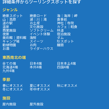
詳細条件からツーリングスポットを探す
ジャンル
絶景スポット
絶景ロード
海｜海岸｜岬
山｜高原
湖｜川｜滝
食事処
道の駅
お土産
神社｜寺院
温泉
文化施設
カフェ｜軽食
商業施設
ソフトクリーム
林道
夜景
イベント体験
宿泊施設
美術館｜資料館
海鮮
ダム
キャンプ場
スイーツ
珍スポット
動植物園
お肉
麺類
お酒
ライダーハウス
東西南北の端
全ての端
日本4端
日本本土4端
北海道4端
本州4端
四国4端
九州4端
季節
春にオススメ
夏にオススメ
秋にオススメ
冬にオススメ
年中オススメ
施設
屋内施設
屋外施設