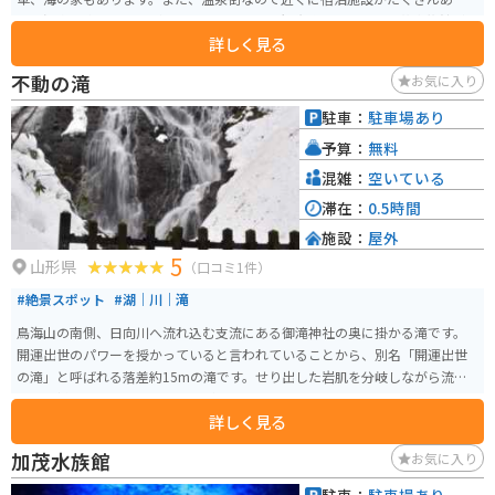
り、温泉も楽しむことができます。その他の観光施設として、加茂水族館があ
詳しく見る
り、子供から大人まで楽しめます。
不動の滝
お気に入り
駐車：
駐車場あり
予算：
無料
混雑：
空いている
滞在：
0.5時間
施設：
屋外
5
山形県
（口コミ1件）
#絶景スポット
#湖｜川｜滝
鳥海山の南側、日向川へ流れ込む支流にある御滝神社の奥に掛かる滝です。
開運出世のパワーを授かっていると言われていることから、別名「開運出世
の滝」と呼ばれる落差約15mの滝です。せり出した岩肌を分岐しながら流れ
落ちる様子を、間近で見ることができます。
詳しく見る
加茂水族館
お気に入り