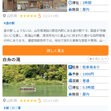
滞在：
1時間
施設：
屋内
5
山形県
（口コミ1件）
#道の駅
道の駅 しょうないは、山形県東田川郡庄内町にある道の駅です。国道47号線
沿いに位置し、鳥海山の麓、清流月光川と最上川に挟まれた豊かな自然環境
の中にあります。 農産物直売所では、地元で採れた新鮮な野菜や果物、山菜
などが販売されており、旬の味覚を楽しむことができます。また、庄内町の
詳しく見る
特産品である「麦切り」や「稲庭うどん」などの麺類も人気です。レストラ
ンでは、地元の食材を活かした料理を味わうことができ、鳥海山を眺めなが
白糸の滝
お気に入り
ら食事を楽しむことができます。 バイクで訪れる場合、道の駅 しょうない
は、日本海沿岸を走る国道7号線や、鳥海ブルーラインなど、景観の良いルー
駐車：
駐車場あり
トの途中に位置しており、ツーリングの休憩場所としても最適です。道の駅
予算：
1000円
には、広い駐車場や休憩スペースが完備されているほか、ガソリンスタンド
も併設されているので便利です。 周辺には、鳥海山や朝日連峰などの山々、
混雑：
普通
飛島や十六羅漢などの海岸など、自然豊かな観光スポットが点在しています。
滞在：
0.5時間
道の駅 しょうないを拠点に、庄内の自然を満喫するのもおすすめです。
施設：
屋内
5
山形県
（口コミ1件）
#湖｜川｜滝