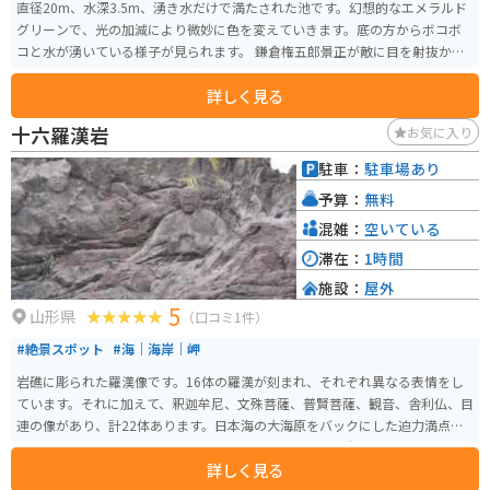
直径20m、水深3.5m、湧き水だけで満たされた池です。幻想的なエメラルド
グリーンで、光の加減により微妙に色を変えていきます。底の方からボコボ
コと水が湧いている様子が見られます。 鎌倉権五郎景正が敵に目を射抜か
れ、三日三晩敵を探し求め見事に討ち取った後に、この池で目を洗ったた
詳しく見る
め、この池に住む魚は鎌倉景正に敬意を表してすべて片目であると言われて
います。 鳥海山大物忌神社の境内地であるため手つかずの社叢が残っていま
十六羅漢岩
お気に入り
す。 地域住民からは古くから信仰の対象として大切にされてきました。
駐車：
駐車場あり
予算：
無料
混雑：
空いている
滞在：
1時間
施設：
屋外
5
山形県
（口コミ1件）
#絶景スポット
#海｜海岸｜岬
岩礁に彫られた羅漢像です。16体の羅漢が刻まれ、それぞれ異なる表情をし
ています。それに加えて、釈迦牟尼、文殊菩薩、普賢菩薩、観音、舎利仏、目
連の像があり、計22体あります。日本海の大海原をバックにした迫力満点の
コントラストはもちろん、夕日に映えるシルエットも魅力的です。
詳しく見る