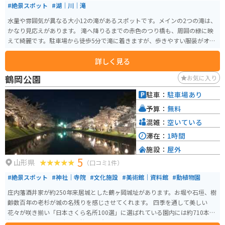
#絶景スポット
#湖｜川｜滝
水量や雰囲気が異なる大小12の滝があるスポットです。メインの2つの滝は、
かなり見応えがあります。 滝へ降りるまでの赤色のつり橋も、周囲の緑に映
えて綺麗です。駐車場から徒歩5分で滝に着きますが、歩きやすい服装がオス
スメです。
詳しく見る
鶴岡公園
お気に入り
駐車：
駐車場あり
予算：
無料
混雑：
空いている
滞在：
1時間
施設：
屋外
5
山形県
（口コミ1件）
#絶景スポット
#神社｜寺院
#文化施設
#美術館｜資料館
#動植物園
庄内藩酒井家が約250年来居城とした鶴ヶ岡城址があります。お堀や石垣、樹
齢数百年の老杉が城の名残りを感じさせてくれます。 四季を通して美しい
花々が咲き揃い「日本さくら名所100選」に選ばれている園内には約710本の
桜があり、県内でも有数の桜の名所として知られています。 史跡や文化財が