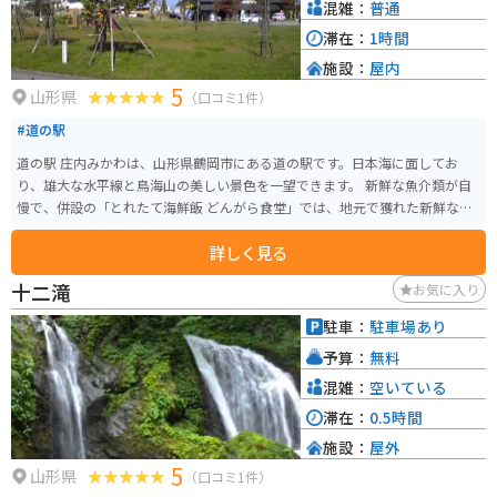
混雑：
普通
滞在：
1時間
施設：
屋内
5
山形県
（口コミ1件）
#道の駅
道の駅 庄内みかわは、山形県鶴岡市にある道の駅です。日本海に面してお
り、雄大な水平線と鳥海山の美しい景色を一望できます。 新鮮な魚介類が自
慢で、併設の「とれたて海鮮飯 どんがら食堂」では、地元で獲れた新鮮な魚
介を使った海鮮丼や定食が味わえます。お土産には、地元産の農産物や海産
詳しく見る
物の加工品が人気です。 バイクで訪れる際は、日本海沿いの海岸線を走る爽
快なツーリングが楽しめます。道の駅には広い駐車場があり、休憩場所とし
十二滝
お気に入り
ても最適です。 周辺には、海水浴やキャンプが楽しめる場所や、温泉施設も
あります。道の駅 庄内みかわを拠点に、山形県庄内地方の観光を楽しんでみ
駐車：
駐車場あり
てはいかがでしょうか。
予算：
無料
混雑：
空いている
滞在：
0.5時間
施設：
屋外
5
山形県
（口コミ1件）