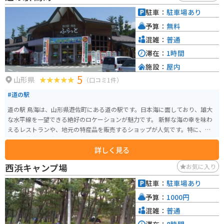
があり、ハイキングやキャンプなどのアウトドアアクティビティも楽しめま
駐車：
駐車場あり
す。 バイクで訪れる場合、道の駅には駐車場があり、休憩場所としても利用
予算：
無料
できます。 近隣には、国道47号線や国道13号線が通っており、アクセスも便
利です。 道の駅の近隣には、新庄城跡や最上川舟下りなどの観光スポットも
混雑：
普通
あります。 新庄市は、そば、芋煮、米沢牛などの郷土料理が有名です。 道の
滞在：
1時間
駅のレストランでも、地元の食材を使った料理を味わうことができます。 ま
施設：
屋内
た、新庄市は、伝統工芸品である新庄東山焼の産地でもあります。 道の駅の
5
売店では、新庄東山焼をはじめ、地元の特産品やお土産を購入することがで
山形県
（口コミ1件）
きます。 道の駅 新庄エコロジーガーデン原蚕の杜は、自然豊かな環境の中
#道の駅
で、地元の歴史や文化に触れ、美味しい地元グルメを堪能できる場所です。
観光の拠点としても最適なので、ぜひ訪れてみてください。 【バイクでの注
道の駅 鳥海は、山形県遊佐町にある道の駅です。日本海に面しており、雄大
意点】 山間部を通るルートが多いため、天候の変化に注意が必要です。 特に
な水平線を一望できる絶好のロケーションが魅力です。 新鮮な海の幸を味わ
冬季は路面凍結の恐れがあるので、防寒対策と安全運転を心がけてくださ
えるレストランや、地元の特産品を販売するショップが人気です。特に、鳥
い。 また、ガソリンスタンドが少ない地域もあるので、事前に給油場所を確
海山の伏流水で育った「鳥海ふぐ」は絶品で、ぜひ味わっていただきたい一
認しておくと安心です。
詳しく見る
品です。また、併設の「鳥海魚魚七市場」では、活きの良い魚介類や地元で
とれた野菜などを購入できます。 バイクで訪れる場合、道の駅から鳥海ブル
西浜キャンプ場
お気に入り
ーラインを登っていくルートがおすすめです。山頂付近の展望台からは、日
本海や鳥海山はもちろんのこと、天候が良ければ佐渡島まで見渡せる絶景を
駐車：
駐車場あり
楽しむことができます。 道の駅 鳥海は、雄大な自然と新鮮な海の幸を満喫で
予算：
1000円
きるスポットです。ぜひ、観光の拠点として利用してみてください。
混雑：
普通