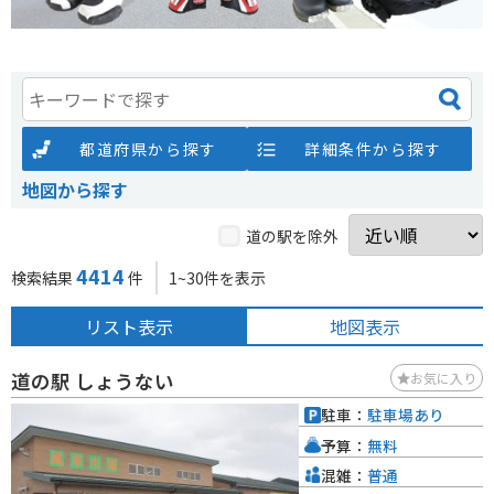
都道府県から探す
詳細条件から探す
地図から探す
道の駅を除外
4414
検索結果
件
1~30件を表示
リスト表示
地図表示
道の駅 しょうない
お気に入り
駐車：
駐車場あり
予算：
無料
混雑：
普通