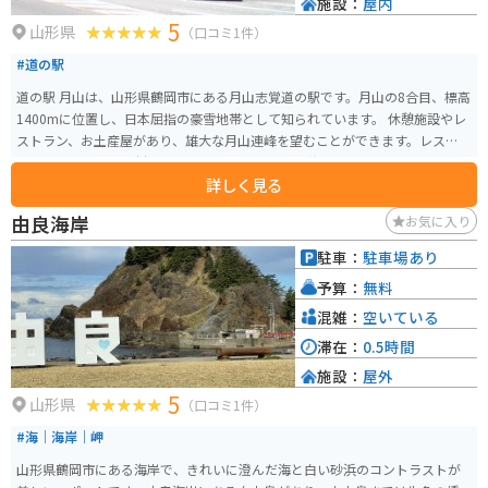
施設：
屋内
5
山形県
（口コミ1件）
#道の駅
道の駅 月山は、山形県鶴岡市にある月山志覚道の駅です。月山の8合目、標高
1400mに位置し、日本屈指の豪雪地帯として知られています。 休憩施設やレ
ストラン、お土産屋があり、雄大な月山連峰を望むことができます。レストハ
ウスでは、地元の食材をふんだんに使った月山御膳や、月山高原ミルクを使
詳しく見る
用したソフトクリームが人気です。 バイクで行く場合は、駐車場から展望台
までは徒歩で行く必要があります。7月上旬までは雪が残っていることもある
由良海岸
お気に入り
ので、注意が必要です。また、標高が高いため気温が低いので、防寒対策も
忘れずに行いましょう。 周辺には、月山神社や、ブナの原生林が広がる姥ヶ
駐車：
駐車場あり
岳など、自然豊かな観光スポットが点在しています。お土産には、月山産のき
予算：
無料
のこや山菜などの特産品がおすすめです。
混雑：
空いている
滞在：
0.5時間
施設：
屋外
5
山形県
（口コミ1件）
#海｜海岸｜岬
山形県鶴岡市にある海岸で、きれいに澄んだ海と白い砂浜のコントラストが