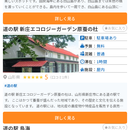
美しいスポットです。由良海岸にある白山島があり、白山島までは朱色の橋
を渡っていくことができる。島内を歩いて一周でき、白山島にある山頂には
白山神社が位置しています。海岸では夏場は海水浴を楽しむ人でいっぱいに
詳しく見る
なりますが、それ以外の季節でも釣りを楽しむ人や白山島へ訪れる人がいま
す。
道の駅 新庄エコロジーガーデン原蚕の杜
お気に入り
駐車：
駐車場あり
予算：
無料
混雑：
普通
滞在：
1時間
施設：
屋内
5
山形県
（口コミ1件）
#道の駅
道の駅 新庄エコロジーガーデン原蚕の杜は、山形県新庄市にある道の駅で
す。 ここはかつて養蚕が盛んだった地域であり、その歴史と文化を伝える施
設となっています。 道の駅には、地元産の農産物や特産品を販売する直売所
や、地元の食材を使った料理を提供するレストランがあります。 また、蚕の
詳しく見る
歴史や文化を学べる展示コーナーもあり、養蚕の歴史や絹織物の製造工程な
どを学ぶことができます。 新庄市は、最上川に沿って広がる盆地に位置し、
道の駅 鳥海
お気に入り
自然豊かな景観に恵まれています。 周辺には、最上峡や神室山などの景勝地