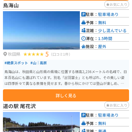
鳥海山
お気に入り
駐車：
駐車場あり
予算：
無料
混雑：
少し混んでいる
滞在：
1.5時間
施設：
屋外
5
秋田県
（口コミ1件）
#絶景スポット
#山｜高原
鳥海山は、秋田県と山形県の県境に位置する標高2,236メートルの名峰で、日
本百名山にも選ばれています。別名「出羽富士」とも呼ばれ、その美しい姿
は四季折々で異なる表情を見せます。春から秋にかけては登山が楽しめ、特
に初心者でも挑戦しやすい「吹浦口ルート 鳥海湖コース」が人気です。 オス
詳しく見る
スメのツーリングルート「鳥海ブルーライン」は、海抜ゼロメートルから一
気に1,100メートルまで駆け上がる道です。この道路からは日本海や周辺の景
道の駅 尾花沢
お気に入り
色を一望でき、絶景ポイントが点在しています。5合目に位置する「鉾立展望
台」からは、男鹿半島や日本海に浮かぶ飛島などが一望でき、絶好の写真ス
駐車：
駐車場あり
ポットとして知られています。奈曽渓谷や高山植物も見どころで、自然の美
予算：
無料
しさを堪能できるエリアです。
混雑：
普通