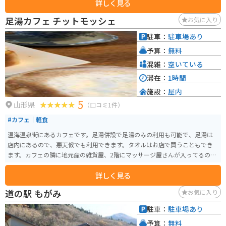
詳しく見る
近いので合わせて行けます。
足湯カフェ チットモッシェ
お気に入り
駐車：
駐車場あり
予算：
無料
混雑：
空いている
滞在：
1時間
施設：
屋内
5
山形県
（口コミ1件）
#カフェ｜軽食
温海温泉街にあるカフェです。足湯併設で足湯のみの利用も可能で、足湯は
店内にあるので、悪天候でも利用できます。タオルはお店で買うこともでき
ます。カフェの隣に地元産の雑貨屋、2階にマッサージ屋さんが入ってるので
ツーリングの疲れを取ることもできます。
詳しく見る
道の駅 もがみ
お気に入り
駐車：
駐車場あり
予算：
無料