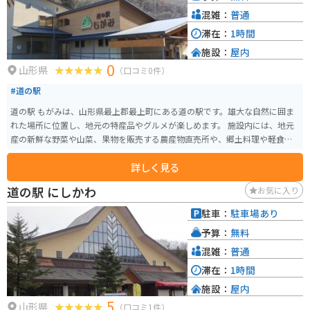
混雑：
普通
滞在：
1時間
施設：
屋内
0
山形県
（口コミ0件）
#道の駅
道の駅 もがみは、山形県最上郡最上町にある道の駅です。雄大な自然に囲ま
れた場所に位置し、地元の特産品やグルメが楽しめます。 施設内には、地元
産の新鮮な野菜や山菜、果物を販売する農産物直売所や、郷土料理や軽食を
提供するレストランがあります。特に、最上町産のそば粉を使った手打ちそ
詳しく見る
ばは人気です。 バイクで訪れる場合、道の駅 もがみは、広々とした駐車場が
完備されているので安心です。周辺には、蔵王連峰や月山など、風光明媚なツ
道の駅 にしかわ
お気に入り
ーリングコースが広がっています。道の駅でもらえる観光マップを参考に、
絶景スポットを巡ってみてはいかがでしょうか。 道の駅 もがみは、地元の特
駐車：
駐車場あり
産品や自然を満喫できるだけでなく、周辺の観光拠点としても便利な場所で
予算：
無料
す。
混雑：
普通
滞在：
1時間
施設：
屋内
5
山形県
（口コミ1件）