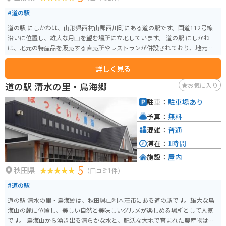
#道の駅
道の駅 にしかわは、山形県西村山郡西川町にある道の駅です。国道112号線
沿いに位置し、雄大な月山を望む場所に立地しています。 道の駅 にしかわ
は、地元の特産品を販売する直売所やレストランが併設されており、地元の
食材をふんだんに使った料理や、西川町の名産品である「月山筍」や「月山
詳しく見る
蕨」などを味わうことができます。また、休憩スペースも充実しており、ド
ライブの休憩スポットとしても最適です。 バイクで訪れる場合、道の駅 にし
道の駅 清水の里・鳥海郷
お気に入り
かわには広々とした駐車場が完備されているため、安心して駐車することが
できます。月山花笠ラインなど、周辺には景観の良いワインディングロードが
駐車：
駐車場あり
多く存在するため、ツーリングの拠点としてもおすすめです。道の駅 にしか
予算：
無料
わから月山志津温泉までは約1時間、姥湯温泉までは約1時間半の道のりで
す。
混雑：
普通
滞在：
1時間
施設：
屋内
5
秋田県
（口コミ1件）
#道の駅
道の駅 清水の里・鳥海郷は、秋田県由利本荘市にある道の駅です。雄大な鳥
海山の麓に位置し、美しい自然と美味しいグルメが楽しめる場所として人気
です。 鳥海山から湧き出る清らかな水と、肥沃な大地で育まれた農産物は、