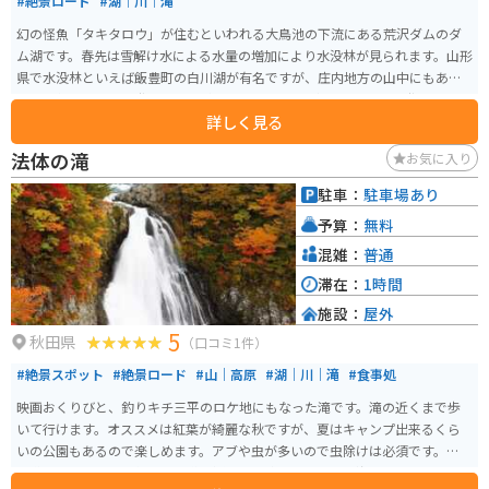
#絶景ロード
#湖｜川｜滝
幻の怪魚「タキタロウ」が住むといわれる大鳥池の下流にある荒沢ダムのダ
ム湖です。春先は雪解け水による水量の増加により水没林が見られます。山形
県で水没林といえば飯豊町の白川湖が有名ですが、庄内地方の山中にもあり
ます。冬季は豪雪で登れませんが、4月くらいには車・バイクでも登れるよう
詳しく見る
になります。
法体の滝
お気に入り
駐車：
駐車場あり
予算：
無料
混雑：
普通
滞在：
1時間
施設：
屋外
5
秋田県
（口コミ1件）
#絶景スポット
#絶景ロード
#山｜高原
#湖｜川｜滝
#食事処
映画おくりびと、釣りキチ三平のロケ地にもなった滝です。滝の近くまで歩
いて行けます。オススメは紅葉が綺麗な秋ですが、夏はキャンプ出来るくら
いの公園もあるので楽しめます。アブや虫が多いので虫除けは必須です。色ん
な道から行けるので毎回違う道を通るのも楽しいです。鳥海ブルーラインも