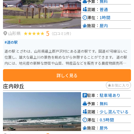
予算：
無料
混雑：
普通
滞在：
1時間
施設：
屋内
5
山形県
（口コミ1件）
#道の駅
道の駅 とざわは、山形県最上郡戸沢村にある道の駅です。国道47号線沿いに
位置し、雄大な最上川の景色を眺めながら休憩することができます。 道の駅
内には、地元産の新鮮な野菜や山菜、特産品などを販売する農産物直売所
や、戸沢村の豊かな自然で育ったブランド豚「とざわ豚」を使った料理が楽
詳しく見る
しめるレストランがあります。 バイクで訪れる場合、道の駅には広い駐車場
が完備されているので安心です。また、周辺には、最上峡や羽根沢温泉など、
庄内砂丘
お気に入り
自然豊かな観光スポットも点在しており、ツーリングの拠点としても最適で
す。 戸沢村は、特に秋には美しい紅葉が楽しめます。道の駅周辺にも紅葉の
駐車：
駐車場あり
名所が点在しているので、ぜひ足を運んでみてください。
予算：
無料
混雑：
少し混んでいる
滞在：
0.5時間
施設：
屋外