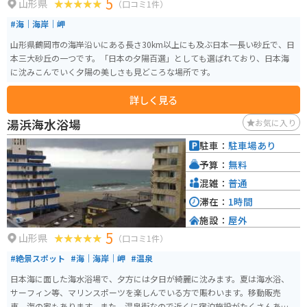
5
山形県
（口コミ1件）
#海｜海岸｜岬
山形県鶴岡市の海岸沿いにある長さ30km以上にも及ぶ日本一長い砂丘で、日
本三大砂丘の一つです。「日本の夕陽百選」としても選ばれており、日本海
に沈みこんでいく夕陽の美しさも見どころな場所です。
詳しく見る
湯浜海水浴場
お気に入り
駐車：
駐車場あり
予算：
無料
混雑：
普通
滞在：
1時間
施設：
屋外
5
山形県
（口コミ1件）
#絶景スポット
#海｜海岸｜岬
#温泉
日本海に面した海水浴場で、夕方には夕日が綺麗に沈みます。夏は海水浴、
サーフィン等、マリンスポーツを楽しんでいる方で賑わいます。移動販売
車、海の家もあります。また、温泉街なので近くに宿泊施設がたくさんあ