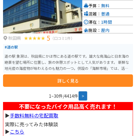
ペースが完備されているので、ツーリングの休憩場所としても最適です。
予算：
無料
混雑：
普通
滞在：
1時間
施設：
屋内
5
秋田県
（口コミ1件）
#道の駅
道の駅 象潟は、秋田県にかほ市にある道の駅です。雄大な鳥海山と日本海の
絶景を望む場所に位置し、旅の休憩スポットとして人気があります。 新鮮な
地元産の海産物が味わえるのも魅力の一つ。併設の「海鮮市場」では、活き
の良い魚介類や加工品が販売されており、お土産探しにも最適です。また、
詳しく見る
レストランでは、地元でとれた新鮮な食材を使った料理を楽しむことができ
ます。特に、日本海の荒波で育った新鮮な魚介を使った海鮮丼や、鳥海山の
伏流水を使ったそばはおすすめです。 バイクで訪れる場合、道の駅には広々
1~30件/4414件
>
とした駐車場が完備されているので安心です。日本海沿岸を走る国道7号線沿
いに位置しており、ツーリングの休憩地点としても最適です。周辺には、九
不要になったバイク用品高く売れます！
十九島や蚶貝塚など、風光明媚な観光スポットも点在しているので、観光拠
▶︎
手数料無料の宅配買取
点としてもおすすめです。 道の駅 象潟は、雄大な自然と新鮮な海の幸を満喫
できるスポットです。秋田県を訪れた際には、ぜひ立ち寄ってみてくださ
実際に売ってみた体験談
い。
▶︎
こちら