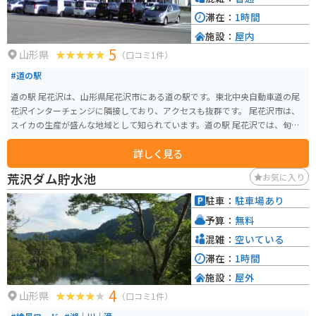
滞在：
1時間
施設：
屋内
5
山形県
（口コミ1件）
#道の駅
道の駅 尾花沢は、山形県尾花沢市にある道の駅です。東北中央自動車道の尾
花沢インターチェンジに隣接しており、アクセスも抜群です。 尾花沢市は、
スイカの生産が盛んな地域として知られています。道の駅 尾花沢では、旬の
時期には、新鮮で甘いスイカをたくさん買うことができます。また、尾花沢
詳しく見る
牛などの地元の食材を使った料理も楽しむことができます。 バイクで訪れる
場合、道の駅には広い駐車場が完備されているので安心です。休憩スペース
荒沢ダム貯水池
お気に入り
も充実しており、ツーリングの途中に立ち寄るのに最適な場所です。 周辺に
は、銀山温泉や徳良湖など、観光スポットも点在しています。銀山温泉は、レ
駐車：
駐車場あり
トロな雰囲気が漂う温泉街として人気があり、日帰り入浴も可能です。徳良
予算：
無料
湖は、春には湖畔に桜が咲き乱れ、多くの観光客で賑わいます。道の駅 尾花
沢を拠点に、周辺の観光スポットを巡ってみるのもおすすめです。
混雑：
空いている
滞在：
1時間
施設：
屋外
4
山形県
（口コミ1件）