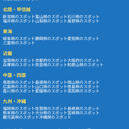
北陸・甲信越
新潟県のスポット
富山県のスポット
石川県のスポット
福井県のスポット
山梨県のスポット
長野県のスポット
東海
岐阜県のスポット
静岡県のスポット
愛知県のスポット
三重県のスポット
近畿
滋賀県のスポット
京都府のスポット
大阪府のスポット
兵庫県のスポット
奈良県のスポット
和歌山県のスポット
中国・四国
鳥取県のスポット
島根県のスポット
岡山県のスポット
広島県のスポット
山口県のスポット
徳島県のスポット
香川県のスポット
愛媛県のスポット
高知県のスポット
九州・沖縄
福岡県のスポット
佐賀県のスポット
長崎県のスポット
熊本県のスポット
大分県のスポット
宮崎県のスポット
鹿児島県のスポット
沖縄県のスポット