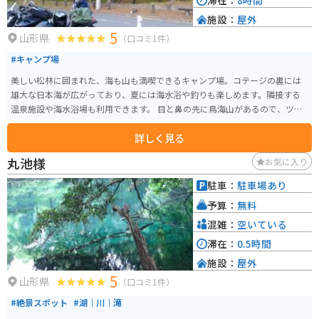
滞在：
8時間
施設：
屋外
5
山形県
（口コミ1件）
#キャンプ場
美しい松林に囲まれた、海も山も満喫できるキャンプ場。コテージの裏には
雄大な日本海が広がっており、夏には海水浴や釣りも楽しめます。隣接する
温泉施設や海水浴場も利用できます。 目と鼻の先に鳥海山があるので、ツー
リングの宿泊地としても最適。
詳しく見る
丸池様
お気に入り
駐車：
駐車場あり
予算：
無料
混雑：
空いている
滞在：
0.5時間
施設：
屋外
5
山形県
（口コミ1件）
#絶景スポット
#湖｜川｜滝