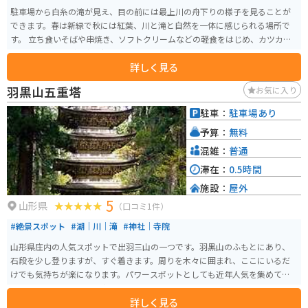
駐車場から白糸の滝が見え、目の前には最上川の舟下りの様子を見ることが
できます。春は新緑で秋には紅葉、川と滝と自然を一体に感じられる場所で
す。 立ち食いそばや串焼き、ソフトクリームなどの軽食をはじめ、カツカレ
ー、ラーメンなど食事も摂れるので、ゆっくりと川を眺めながら運転の疲れ
詳しく見る
をとり、ちょっとしたアウトドア気分を楽しめます。お土産も売ってるので
山形の有名なお菓子を買って行くのにも最適です。
羽黒山五重塔
お気に入り
駐車：
駐車場あり
予算：
無料
混雑：
普通
滞在：
0.5時間
施設：
屋外
5
山形県
（口コミ1件）
#絶景スポット
#湖｜川｜滝
#神社｜寺院
山形県庄内の人気スポットで出羽三山の一つです。羽黒山のふもとにあり、
石段を少し登りますが、すぐ着きます。周りを木々に囲まれ、ここにいるだ
けでも気持ちが楽になります。パワースポットとしても近年人気を集めてい
ます。近くのお店でお食事やアイスも食べられます。
詳しく見る