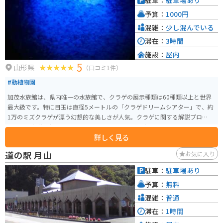
駐車：
駐車場あり
予算：
1000円
混雑：
少し混んでいる
滞在：
3時間
施設：
屋内
5
山形県
（口コミ1件）
#動植物園
加茂水族館は、県内唯一の水族館で、クラゲの展示種類は60種類以上と世界
最大級です。特に目玉は直径5メートルの「クラゲドリームシアター」で、約
1万のミズクラゲが漂う幻想的な美しさが人気。クラゲに関する解説プログラ
ムや成長段階を観察できるセンターもあり、知識を深めることができます。
詳しく見る
アシカやアザラシの展示・解説もあり、子供から大人まで楽しめる内容が充
実。また、地元の魚や特色あるクラゲ料理、例えばクラゲラーメンやクラゲ
道の駅 月山
お気に入り
アイスなどが提供されるレストランや、クラゲグッズのお土産ショップも併
設されています。家族連れでも1人でも楽しめる一日観光におすすめのスポッ
駐車：
駐車場あり
トとなっています。
予算：
無料
混雑：
普通
滞在：
1時間