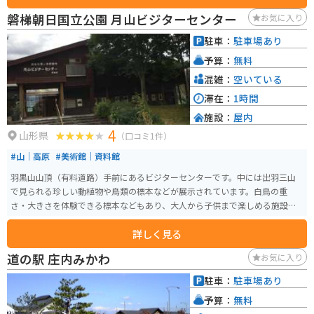
磐梯朝日国立公園 月山ビジターセンター
お気に入り
駐車：
駐車場あり
予算：
無料
混雑：
空いている
滞在：
1時間
施設：
屋内
4
山形県
（口コミ1件）
#山｜高原
#美術館｜資料館
羽黒山山頂（有料道路）手前にあるビジターセンターです。中には出羽三山
で見られる珍しい動植物や鳥類の標本などが展示されています。白鳥の重
さ・大きさを体験できる標本などもあり、大人から子供まで楽しめる施設で
す。
詳しく見る
道の駅 庄内みかわ
お気に入り
駐車：
駐車場あり
予算：
無料