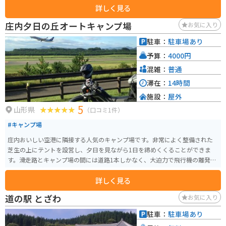
詳しく見る
集まる鶴岡公園周辺は、藤沢作品の舞台にも登場しており、城下町の風情が
色濃く残っています。
庄内夕日の丘オートキャンプ場
お気に入り
駐車：
駐車場あり
予算：
4000円
混雑：
普通
滞在：
14時間
施設：
屋外
5
山形県
（口コミ1件）
#キャンプ場
庄内おいしい空港に隣接する人気のキャンプ場です。非常によく整備された
芝生の上にテントを設営し、夕日を見ながら1日を締めくくることができま
す。滑走路とキャンプ場の間には道路1本しかなく、大迫力で飛行機の離発着
を見ることができます。
詳しく見る
道の駅 とざわ
お気に入り
駐車：
駐車場あり