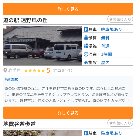
光客が訪れます。そば打ち体験コーナーもあるので、旅の思い出にチャレン
詳しく見る
ジしてみるのも良いでしょう。また、隣接する「まめでらが～でん」では、
地元で採れた新鮮な野菜や山菜、果物などが販売されています。 バイクで訪
道の駅 遠野風の丘
お気に入り
れる場合、道の駅 十文字は広々とした駐車場を完備しているので安心です。
周辺には、雄大な景色を楽しめるルートがたくさんあるので、ツーリングの
駐車：
駐車場あり
拠点としても最適です。道の駅 十文字から少し足を延ばせば、国の名勝に指
予算：
無料
定されている「田沢湖」や、温泉街として知られる「乳頭温泉郷」など、魅
力的な観光スポットも数多くあります。
混雑：
普通
滞在：
1時間
施設：
屋内
5
岩手県
（口コミ1件）
#道の駅
道の駅 遠野風の丘は、岩手県遠野市にある道の駅です。広々とした敷地に
は、地元の特産品を販売するショップやレストラン、温泉施設などが揃って
います。 遠野市は「民話のふるさと」として知られ、道の駅でもカッパや座
敷わらしにまつわるお土産や展示を見ることができます。遠野風の丘から眺
詳しく見る
める景色は素晴らしく、晴れた日には早池峰山を望むこともできます。周辺
には牧場や田園風景が広がり、のどかな雰囲気の中をツーリングするのにも
地獄谷遊歩道
お気に入り
最適です。 レストランでは、遠野産の食材を使った郷土料理や、名物のジン
ギスカンを楽しむことができます。また、併設の温泉施設「風の湯」では、
駐車：
駐車場あり