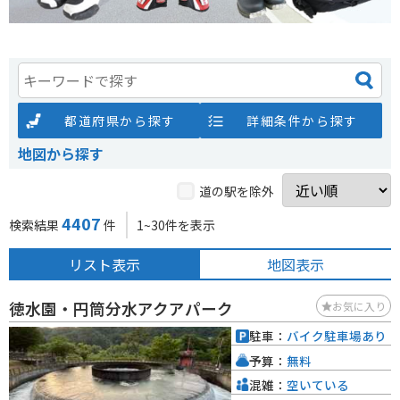
都道府県から探す
詳細条件から探す
地図から探す
道の駅を除外
4407
検索結果
件
1~30件を表示
リスト表示
地図表示
徳水園・円筒分水アクアパーク
お気に入り
駐車：
バイク駐車場あり
予算：
無料
混雑：
空いている