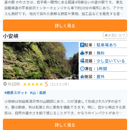
道の駅 かわさきは、岩手県一関市にある国道4号線沿いの道の駅です。 東北
自動車道の平泉前沢インターチェンジから車で約10分の場所にあり、アクセ
スも良好です。 地元で採れた新鮮な野菜や果物、加工品などを販売する産直
コーナーが人気です。 特に、地元産のブランド豚「いわいずみ短角牛」を使
詳しく見る
ったメンチカツやコロッケなどの軽食は、ここでしか味わえない逸品として
人気があります。 また、併設されているレストランでは、地元産の食材をふ
小安峡
お気に入り
んだんに使った料理を楽しむことができます。 バイクで訪れる場合は、広い
駐車場があるので安心して駐車できます。 道の駅 かわさきは、地元の特産品
駐車：
駐車場あり
を購入したり、地元グルメを堪能したり、休憩したりと、ドライブやツーリ
予算：
無料
ングの際に便利な休憩スポットです。
混雑：
少し空いている
滞在：
1時間
施設：
屋外
5
秋田県
（口コミ1件）
#絶景スポット
#山｜高原
小安峡は秋田県湯沢市の山間部にあり、川が浸食して形成されたV字の谷で
す。春は新緑、秋は紅葉と共に景色を堪能できます。特に、岩から噴出する蒸
気は、自然の雄大さを肌で感じることができ、かなりのインパクトがありま
す。
詳しく見る