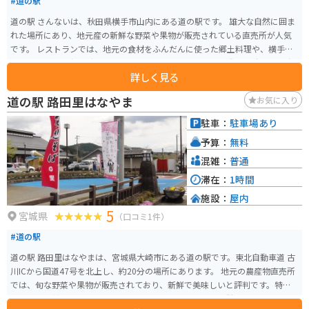
#道の駅
道の駅 さんないは、秋田県横手市山内にある道の駅です。 雄大な自然に囲ま
れた場所にあり、地元産の新鮮な野菜や果物が販売されている直売所が人気
です。 レストランでは、地元の食材をふんだんに使った郷土料理や、横手や
きそばなどのご当地グルメが楽しめます。 バイクで訪れる際は、駐車場も広
詳しく見る
く、休憩場所としても最適です。 周辺には、温泉やキャンプ場など、観光ス
ポットも点在しており、ドライブやツーリングの拠点としても便利です。 特
道の駅 路田里はなやま
お気に入り
に、秋の紅葉シーズンには、周辺の山々が美しく色づき、多くの観光客が訪
れます。 秋田県の名産品である、きりたんぽや稲庭うどんも味わえるので、
駐車：
駐車場あり
ぜひ立ち寄ってみてください。
予算：
無料
混雑：
普通
滞在：
1時間
施設：
屋内
5
宮城県
（口コミ1件）
#道の駅
道の駅 路田里はなやまは、宮城県大崎市にある道の駅です。東北自動車道 古
川ICから国道47号を北上し、約20分の場所にあります。 地元の農産物直売所
では、旬な野菜や果物が販売されており、新鮮で美味しいと評判です。特
に、夏には甘くてみずみずしいスイカが人気です。また、併設されているレ