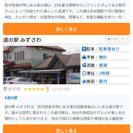
岩手県奥州市にある奥州湖は、日本最大規模のロックフィルダムである胆沢
ダムによって形成された美しい人造湖です。この湖は洪水調節や河川環境の
保全、かんがい用水・水道用水の供給、発電など、多様な機能を持つ一方
で、観光スポットとしても人気があります。 奥州湖では、カヌーやカヤッ
詳しく見る
ク、SUP（スタンドアップパドルボード）などのウォーターアクティビティを
楽しむことができます。初心者でもガイドが同乗するツアーがあるため、安
道の駅 みずさわ
お気に入り
全に楽しむことができます。湖畔には「奥州湖交流館」があり、胆沢地域の
郷土や歴史、水に関わる文化について学ぶことができます。また、展望台か
駐車：
駐車場あり
らの眺望は絶景で、四季折々の風景が楽しめます。
予算：
無料
混雑：
普通
滞在：
1時間
施設：
屋内
5
岩手県
（口コミ1件）
#道の駅
道の駅 みずさわは、岩手県奥州市にある東北自動車道沿いにある道の駅で
す。雄大な自然に囲まれたこの道の駅は、地元の特産品やグルメが楽しめる
場所として人気があります。 地元で採れた新鮮な野菜や果物が並ぶ農産物直
売所は、道の駅 みずさわの魅力のひとつです。旬の味覚を味わえるとあっ
詳しく見る
て、多くの観光客で賑わいます。また、岩手県産のブランド米「ひとめぼれ」