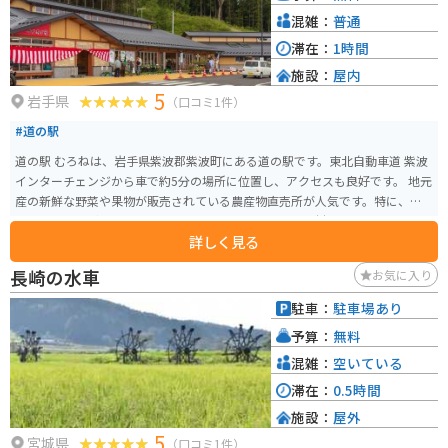
混雑：
普通
滞在：
1時間
施設：
屋内
5
岩手県
（口コミ1件）
#道の駅
道の駅 むろねは、岩手県紫波郡紫波町にある道の駅です。東北自動車道 紫波
インターチェンジから車で約5分の場所に位置し、アクセスも良好です。 地元
産の新鮮な野菜や果物が販売されている農産物直売所が人気です。特に、旬
のりんごやぶどうは格別です。レストランでは、地元食材をふんだんに使っ
詳しく見る
た料理を楽しむことができます。おすすめは、紫波町産のひとめぼれを使っ
た「ひとめぼれ御膳」です。 バイクで訪れる場合、道の駅 むろねは広々とし
長崎の水車
お気に入り
た駐車場があるので安心です。周辺には、緑豊かな自然が広がっており、ツ
ーリングの休憩場所としても最適です。道の駅から少し足を延ばせば、城山
駐車：
駐車場あり
公園や南昌寺など、歴史を感じられる観光スポットもあります。 お土産に
予算：
無料
は、地元産のりんごを使ったジュースやジャム、南部せんべいなどがおすす
めです。
混雑：
空いている
滞在：
0.5時間
施設：
屋外
5
宮城県
（口コミ1件）