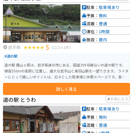
に包まれます。自然豊かな環境で、散策やピクニックも楽しめます。また、園
駐車：
駐車場あり
内にはおみやげ屋さんもあり、賢治に関連するグッズや地元の特産品を購入
予算：
無料
することができます。宮沢賢治の作品やその世界観を深く楽しめるこの童話
村は、文学ファンにとって必見のスポットです。
混雑：
普通
滞在：
1時間
施設：
屋内
5
岩手県
（口コミ1件）
#道の駅
道の駅 種山ヶ原は、岩手県奥州市にある、国道399号線沿いの道の駅です。
標高550mの高原に位置し、雄大な岩手山と奥羽山脈を一望できます。 ライダ
ーにとって嬉しいポイントは、広々とした駐車場と休憩スペースです。長距
離のツーリングで疲れた体を休めるのに最適です。また、周辺には景観の良
詳しく見る
いワインディングロードが続くため、バイクでのツーリングにもおすすめで
す。 地元の特産品販売所では、新鮮な野菜や果物、手打ちそば、地元産のブ
道の駅 とうわ
お気に入り
ランド肉「いわて短角牛」を使った料理などが楽しめます。特に、岩手山麓
で育った牛乳を使用したソフトクリームは、濃厚な味わいで人気です。 展望
駐車：
駐車場あり
台からは、四季折々の美しい景色を楽しむことができます。春には、可憐な
予算：
無料
高山植物が咲き乱れ、夏には、緑豊かな山々が目に鮮やかです。秋には、
山々が赤や黄色に染まり、冬には、雪化粧した岩手山が雄大です。 道の駅 種
混雑：
普通
山ヶ原は、自然を満喫しながら、地元のグルメや文化に触れることができる