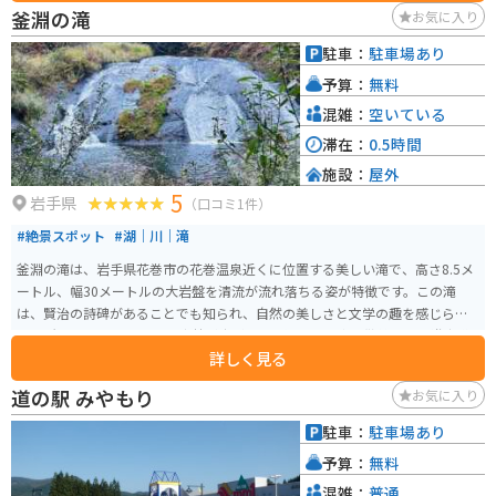
釜淵の滝
お気に入り
駐車：
駐車場あり
予算：
無料
混雑：
空いている
滞在：
0.5時間
施設：
屋外
5
岩手県
（口コミ1件）
#絶景スポット
#湖｜川｜滝
釜淵の滝は、岩手県花巻市の花巻温泉近くに位置する美しい滝で、高さ8.5メ
ートル、幅30メートルの大岩盤を清流が流れ落ちる姿が特徴です。この滝
は、賢治の詩碑があることでも知られ、自然の美しさと文学の趣を感じられ
る場所です。 滝の周辺には森林が広がり、木漏れ日の中を散策できる遊歩道
詳しく見る
が整備されています。約20分の手軽な散策コースで、自然を満喫しながらゆ
ったりと歩くことができます。春から秋にかけては新緑や紅葉が楽しめます。
道の駅 みやもり
お気に入り
特に春の新緑の時期や秋の紅葉シーズンは、多くの観光客が訪れる人気スポ
ットです。花巻温泉から徒歩圏内にあるため、温泉旅行と合わせて訪れるの
駐車：
駐車場あり
にも最適です。駐車場から滝までは徒歩でアクセスでき、脚力に自信がない方
予算：
無料
でも安心して楽しむことができます。
混雑：
普通