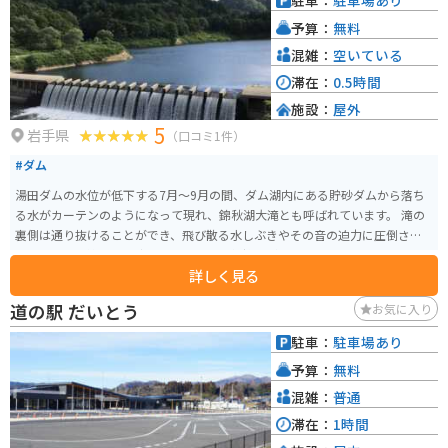
駐車：
駐車場あり
南を拠点に、花巻観光を楽しんでみてはいかがでしょうか。
予算：
無料
混雑：
空いている
滞在：
0.5時間
施設：
屋外
5
岩手県
（口コミ1件）
#ダム
湯田ダムの水位が低下する7月～9月の間、ダム湖内にある貯砂ダムから落ち
る水がカーテンのようになって現れ、錦秋湖大滝とも呼ばれています。 滝の
裏側は通り抜けることができ、飛び散る水しぶきやその音の迫力に圧倒され
ます。暑い季節には、涼を求めて訪れる気持ちが良いです。
詳しく見る
道の駅 だいとう
お気に入り
駐車：
駐車場あり
予算：
無料
混雑：
普通
滞在：
1時間