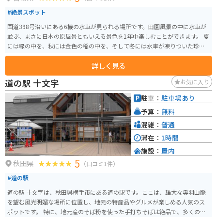
#絶景スポット
国道398号沿いにある6機の水車が見られる場所です。田園風景の中に水車が
並ぶ、まさに日本の原風景ともいえる景色を1年中楽しむことができます。 夏
には緑の中を、秋には金色の稲の中を、そして冬には水車が凍りついた珍し
い光景を見ることができます。
詳しく見る
道の駅 十文字
お気に入り
駐車：
駐車場あり
予算：
無料
混雑：
普通
滞在：
1時間
施設：
屋内
5
秋田県
（口コミ1件）
#道の駅
道の駅 十文字は、秋田県横手市にある道の駅です。ここは、雄大な奥羽山脈
を望む風光明媚な場所に位置し、地元の特産品やグルメが楽しめる人気のス
ポットです。 特に、地元産のそば粉を使った手打ちそばは絶品で、多くの観