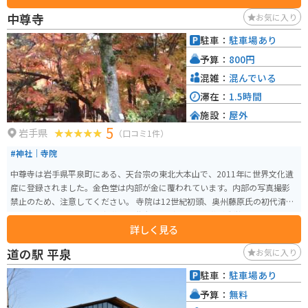
を使ったおにぎりや、地元産のそば粉を使った手打ちそばなど、地元の味が
中尊寺
お気に入り
楽しめるのも魅力です。 バイクで訪れる際には、道の駅 みずさわは休憩場所
としても最適です。駐車場も広く、トイレも完備されているので、安心して
駐車：
駐車場あり
休むことができます。周辺には、岩手県屈指の景勝地である猊鼻渓や、歴史
予算：
800円
を感じさせる平泉などの観光スポットも点在しており、ツーリングの拠点と
してもおすすめです。
混雑：
混んでいる
滞在：
1.5時間
施設：
屋外
5
岩手県
（口コミ1件）
#神社｜寺院
中尊寺は岩手県平泉町にある、天台宗の東北大本山で、2011年に世界文化遺
産に登録されました。金色堂は内部が金に覆われています。内部の写真撮影
禁止のため、注意してください。 寺院は12世紀初頭、奥州藤原氏の初代清衡
公によって建立され、多宝塔や二階大堂など多くの堂塔が造営されました。
詳しく見る
その目的は、前九年役・後三年役という長い戦乱で亡くなった人々の霊を慰
め、仏国土を建築することでした。 14世紀に堂塔の多くは焼失しましたが、
道の駅 平泉
お気に入り
金色堂をはじめとする3000点以上の国宝や重要文化財が現存し、東日本随一
の平安仏教美術の宝庫とされています。 中尊寺の表参道である月見坂は樹齢3
駐車：
駐車場あり
50～400年の杉が並び、その多くは江戸時代に伊達藩によって植樹されたも
予算：
無料
のです。月見坂を登ると、本堂の手前左側に「弁慶堂」（正式には「愛宕