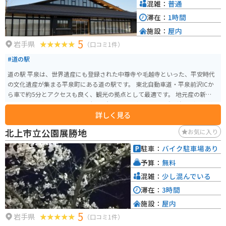
堂」とも呼ばれる）があり、武蔵坊弁慶の木像や弁慶と義経にまつわる像が
混雑：
普通
安置されています。 拝観時間は3月1日から11月3日までが8:30～17:00、11月
滞在：
1時間
4日から2月末日までが8:30～16:30です。拝観料は大人800円、高校生500
施設：
屋内
円、中学生300円、小学生200円です。
5
岩手県
（口コミ1件）
#道の駅
道の駅 平泉は、世界遺産にも登録された中尊寺や毛越寺といった、平安時代
の文化遺産が集まる平泉町にある道の駅です。 東北自動車道・平泉前沢ICか
ら車で約5分とアクセスも良く、観光の拠点として最適です。 地元産の新鮮な
野菜や果物が並ぶ農産物直売所や、岩手県産の南部鉄器や秀衡塗などの工芸
詳しく見る
品を扱う物産館、平泉の郷土料理や麺類が味わえるレストランなどがありま
す。 バイクで訪れる場合、広い駐車場があるので安心して駐車できます。 平
北上市立公園展勝地
お気に入り
泉は、金色堂で有名な中尊寺をはじめ、浄土庭園が美しい毛越寺など、歴史
的な建造物や庭園が多く残されています。 周辺には、柳之御所資料館や達谷
駐車：
バイク駐車場あり
窟など、見どころもたくさんあります。 また、わんこそばやひっつみなどの
予算：
無料
郷土料理もおすすめです。 平泉は、歴史と自然、食を満喫できる魅力的な観
光地です。
混雑：
少し混んでいる
滞在：
3時間
施設：
屋内
5
岩手県
（口コミ1件）