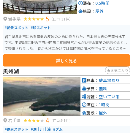
滞在：
0.5時間
施設：
屋外
5
岩手県
（口コミ1件）
#絶景スポット
#珍スポット
岩手県奥州市にある農業の反映のために作られた、日本最大級の円筒分水工
です。平成8年に胆沢平野地区第二期国県営かんがい排水事業の記念公園とし
て整備されました。 春から秋にかけては毎時間に噴水を行っているところを
見ることが出来ます。近くには公園や水車もあり、自然の感じるにはもって
詳しく見る
こいの場所です。トイレもあるので、休憩がてらに観光を楽しめるのでおす
すめです。
奥州湖
お気に入り
駐車：
駐車場あり
予算：
無料
混雑：
空いている
滞在：
1時間
施設：
屋外
4
岩手県
（口コミ1件）
#絶景スポット
#湖｜川｜滝
#ダム