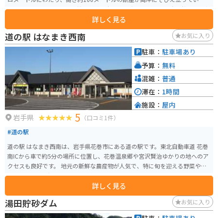
す。猊鼻渓の名物として、船頭が棹一本で操る舟下りがあり、春の桜、夏の新
詳しく見る
緑、秋の紅葉など、四季折々の自然美を楽しむことができます。 猊鼻渓は国
の名勝にも指定されており、舟下りでは、船頭が唄う「げいびうた」を聞き
道の駅 はなまき西南
お気に入り
ながら、静かな流れの中を進むことができ、渓谷の美しさを間近で感じるこ
とができます。平泉から車で約30分の距離にあり、岩手県の南部に位置する
駐車：
駐車場あり
この地域を楽しむことができます。舟下り体験は1800円で約90分になりま
予算：
無料
す。後半は船頭さんがげいび追分という曲を歌ってくれます。
混雑：
普通
滞在：
1時間
施設：
屋内
5
岩手県
（口コミ1件）
#道の駅
道の駅 はなまき西南は、岩手県花巻市にある道の駅です。東北自動車道 花巻
南ICから車で約5分の場所に位置し、花巻温泉郷や宮沢賢治ゆかりの地へのア
クセスも良好です。 地元の新鮮な農産物が人気で、特に旬を迎える野菜や果
物は格別です。採れたての味が楽しめるので、ぜひお土産に購入してみてく
詳しく見る
ださい。また、併設されているレストランでは、地元食材をふんだんに使っ
た料理を味わえます。おすすめは、花巻産の白金豚を使用した豚丼です。 バ
湯田貯砂ダム
お気に入り
イクで訪れる際は、広い駐車場があるので安心です。周辺には、宮沢賢治童
話村や花巻温泉郷など、観光スポットも充実しています。道の駅 はなまき西