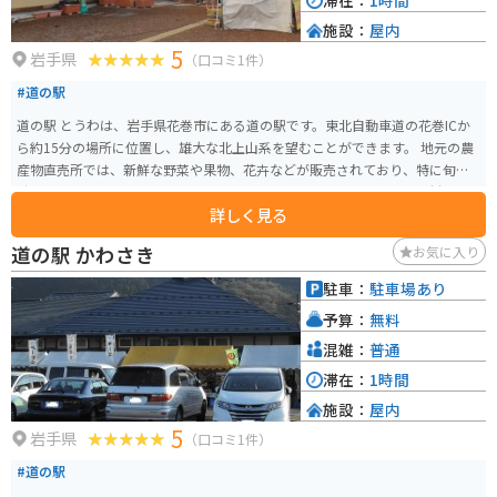
滞在：
1時間
スポットです。
施設：
屋内
5
岩手県
（口コミ1件）
#道の駅
道の駅 とうわは、岩手県花巻市にある道の駅です。東北自動車道の花巻ICか
ら約15分の場所に位置し、雄大な北上山系を望むことができます。 地元の農
産物直売所では、新鮮な野菜や果物、花卉などが販売されており、特に旬の
時期には多くの人で賑わいます。また、レストランでは、地元産の食材を使
詳しく見る
った郷土料理や、そば、うどん、ラーメンなどが楽しめます。 バイクで訪れ
る場合、道の駅には広々とした駐車場が完備されているので安心です。周辺
道の駅 かわさき
お気に入り
には、花巻温泉郷や宮沢賢治童話村など、観光スポットも点在しているの
で、ツーリングの拠点としても最適です。 道の駅 とうわで、ぜひ地元の美味
駐車：
駐車場あり
しいものを味わったり、雄大な自然を満喫したりしてください。
予算：
無料
混雑：
普通
滞在：
1時間
施設：
屋内
5
岩手県
（口コミ1件）
#道の駅