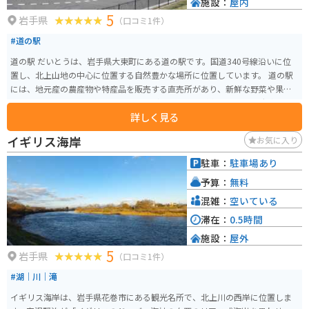
施設：
屋内
5
岩手県
（口コミ1件）
#道の駅
道の駅 だいとうは、岩手県大東町にある道の駅です。国道340号線沿いに位
置し、北上山地の中心に位置する自然豊かな場所に位置しています。 道の駅
には、地元産の農産物や特産品を販売する直売所があり、新鮮な野菜や果
物、山菜、きのこ、手作りの加工品など、地元の味が楽しめます。 大東町
詳しく見る
は、岩手県内でも有数のそばの産地として知られており、道の駅でもそばを
使ったメニューが人気です。特産の「大東そば」は、香りが高くコシが強い
イギリス海岸
お気に入り
のが特徴で、そば好きにはぜひ味わっていただきたい一品です。また、地元
産の食材をふんだんに使った料理を提供するレストランもあり、郷土料理を
駐車：
駐車場あり
堪能することができます。 道の駅には、情報コーナーや休憩スペースも併設
予算：
無料
されており、ドライブの休憩に最適です。周辺には、温泉やキャンプ場など
の観光スポットも点在しており、自然を満喫したい方にもおすすめです。 バ
混雑：
空いている
イクで訪れる方は、道の駅の駐車場は広く、バイクも駐車しやすいので安心
滞在：
0.5時間
です。周辺の道路は、山間部を走るワインディングロードで、景色も楽しめ
施設：
屋外
ます。ただし、冬季は積雪や路面凍結の恐れがあるので注意が必要です。 大
5
東町周辺の観光スポットとしては、岩手県指定天然記念物で樹齢約1,000年の
岩手県
（口コミ1件）
「大トチノキ」や、日本最大級の鍾乳洞である「龍泉洞」、南部藩の城下町
#湖｜川｜滝
として栄えた「盛岡城跡公園」などがあります。 大東町の名産品としては、
先述の「大東そば」の他に、きのこや山菜、雑穀なども有名です。地元の食
イギリス海岸は、岩手県花巻市にある観光名所で、北上川の西岸に位置しま