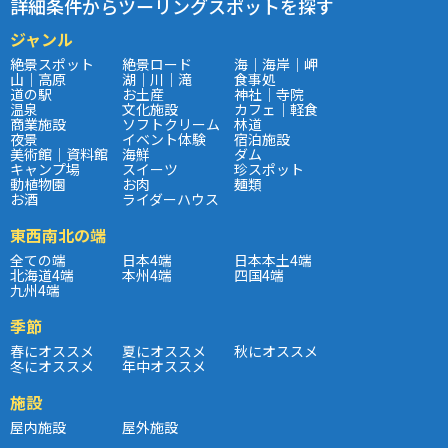
詳細条件からツーリングスポットを探す
ジャンル
絶景スポット
絶景ロード
海｜海岸｜岬
山｜高原
湖｜川｜滝
食事処
道の駅
お土産
神社｜寺院
温泉
文化施設
カフェ｜軽食
商業施設
ソフトクリーム
林道
夜景
イベント体験
宿泊施設
美術館｜資料館
海鮮
ダム
キャンプ場
スイーツ
珍スポット
動植物園
お肉
麺類
お酒
ライダーハウス
東西南北の端
全ての端
日本4端
日本本土4端
北海道4端
本州4端
四国4端
九州4端
季節
春にオススメ
夏にオススメ
秋にオススメ
冬にオススメ
年中オススメ
施設
屋内施設
屋外施設