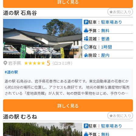
詳しく見る
ストランでは、地元産の食材を使った料理を楽しむことができます。 バイク
で訪れる場合、道の駅には広い駐車場が完備されているため安心です。ツー
道の駅 石鳥谷
お気に入り
リングの休憩場所として利用するのも良いでしょう。道の駅から少し足を延
ばせば、鳴子温泉郷や鬼首温泉郷など、温泉地としても有名なエリアがあり
駐車：
駐車場あり
ます。日帰り温泉施設も充実しているので、ツーリングの疲れを癒やすこと
予算：
無料
ができます。 道の駅 路田里はなやまは、地元の人々とのふれあいや、自然豊
かな景色を楽しむことができる場所です。宮城県を訪れた際には、ぜひ立ち
混雑：
普通
寄ってみてください。
滞在：
1時間
施設：
屋内
5
岩手県
（口コミ1件）
#道の駅
道の駅 石鳥谷は、岩手県花巻市にある道の駅です。東北自動車道の花巻ICか
ら約10分の場所に位置し、アクセスも良好です。 地元の新鮮な農産物が販売
されている「産地直売館」が人気で、旬の野菜や果物をはじめ、手作りの加
工品など、お土産探しにも最適です。 また、併設されている「レストラン銀
詳しく見る
河高原」では、地元産の食材をふんだんに使用した料理を楽しむことができ
ます。 バイクで訪れる場合、道の駅には広い駐車場が完備されているので安
道の駅 むろね
お気に入り
心です。周辺には、宮沢賢治童話村や花巻温泉郷など、観光スポットも点在し
ているので、ツーリングの拠点としてもおすすめです。 道の駅 石鳥谷は、地
駐車：
駐車場あり
元の魅力が詰まった施設なので、ぜひ立ち寄ってみてください。
予算：
無料