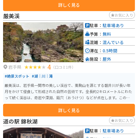
詳しく見る
するショップやレストランがあり、岩手県や一関市の味覚を楽しむことがで
きます。特に、地元産のそば粉を使った手打ちそばや、新鮮な野菜を使った
厳美渓
お気に入り
料理がおすすめです。 また、厳美渓の雄大な景色を眺めながら、ゆったりと
くつろげる休憩スペースも用意されています。 バイクで訪れる際は、道の駅
駐車：
駐車場あり
に隣接する無料駐車場を利用できます。厳美渓周辺には、見どころが点在し
予算：
無料
ているので、バイクでのツーリングにも最適なエリアです。 厳美渓を訪れた
際には、ぜひ道の駅 厳美渓にも立ち寄ってみてください。
混雑：
混んでいる
滞在：
0.5時間
施設：
屋外
4
岩手県
（口コミ1件）
#絶景スポット
#湖｜川｜滝
厳美渓は、岩手県一関市の美しい渓谷で、栗駒山を源とする磐井川が長い年
月をかけて侵食して形成された自然の芸術です。全長約2キロメートルにわた
って続く渓谷は、奇岩や深淵、甌穴（おうけつ）などが点在します。この景
観は国の名勝および天然記念物に指定されています。 見どころは、「空飛ぶ
詳しく見る
団子」と呼ばれる名物です。滝見台から対岸の茶屋に向かって注文すると、
ワイヤーを使って団子が届けられるユニークな体験が楽しめます。また、遊
道の駅 錦秋湖
お気に入り
歩道が整備されており、吊り橋から上流と下流の異なる景観を楽しむことが
できます。春の新緑や秋の紅葉シーズンは特に美しく、多くの観光客が訪れ
駐車：
駐車場あり
ます。また、周辺には道の駅厳美渓や温泉施設もあり、一日を通して楽しむ