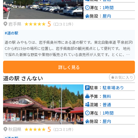
滞在：
1時間
施設：
屋内
5
岩手県
（口コミ1件）
#道の駅
道の駅 みやもりは、岩手県奥州市にある道の駅です。東北自動車道 平泉前沢I
Cから約15分の場所に位置し、岩手県南部の観光拠点として便利です。 地元
で採れた新鮮な野菜や果物が販売されている直売所が人気です。とくに、江
刺りんごやひとめぼれなど、岩手県を代表する農産物は見逃せません。 レス
詳しく見る
トランでは、地元食材をふんだんに使った料理を楽しむことができます。お
すすめは、前沢牛を使った牛丼や、江刺りんごを使ったアップルパイです。
道の駅 さんない
お気に入り
バイクで訪れる際には、道の駅 みやもりは広々とした駐車場があるので安心
です。周辺には、世界遺産の平泉や、温泉地として知られる花巻温泉郷など、
駐車：
駐車場あり
観光スポットも豊富です。 道の駅 みやもりは、地元の特産品を味わうことが
予算：
無料
でき、観光の拠点としても最適な場所です。
混雑：
普通
滞在：
1時間
施設：
屋内
5
秋田県
（口コミ1件）