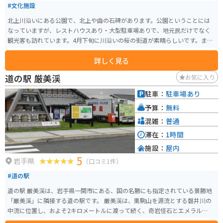
#文化施設
北上川沿いにある公園で、北上や曲の石碑があります。公園ということには
なっていますが、レストハウスあり・大型駐車場ありで、地元民だけでなく
観光客も訪れています。4月下旬に川沿いの桜の街道が素晴らしいです。ま
た、毎朝つきたての餅をレストハウスで食べることも持ち帰ることもできま
詳しく見る
す。くるみ餅が絶品です。一人で行っても家族や友人と行っても、十分楽しめ
る場所です。
道の駅 厳美渓
お気に入り
駐車：
駐車場あり
予算：
無料
混雑：
普通
滞在：
1時間
施設：
屋内
5
岩手県
（口コミ1件）
#道の駅
道の駅 厳美渓は、岩手県一関市にある、国の名勝にも指定されている景勝地
「厳美渓」に隣接する道の駅です。 厳美渓は、栗駒山を源流とする磐井川の
中流に位置し、およそ2キロメートルに渡って続く、奇岩怪石とエメラルドグ
リーンの渓流が織りなす美しい渓谷です。 道の駅には、地元の特産品を販売