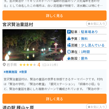
材を使ったお土産も道の駅で購入できます。 自然豊かな大東町で、地元の味
す。宮沢賢治が「イギリスのドーバー海峡の白亜のリアス式海岸を思わせ
覚や景色を楽しみながら、道の駅 だいとうでゆっくりと休憩してみてはいか
る」として命名したこの場所は、白い泥岩層が特徴で、渇水期には特にその
がでしょうか。
美しい姿を見せます。 見どころは、自然の美しさと文学的な背景です。川沿
詳しく見る
いに設けられた遊歩道を散策しながら、宮沢賢治の世界観を感じることがで
きます。また、周辺には宮沢賢治記念館や宮沢賢治童話村といった関連施設
宮沢賢治童話村
お気に入り
もあり、賢治ファンにはたまらないスポットです。駐車場があり、混雑はほ
とんどありません。近くにはトイレも完備しています。
駐車：
駐車場あり
予算：
無料
混雑：
少し混んでいる
滞在：
1時間
施設：
屋外
4
岩手県
（口コミ1件）
#商業施設
#夜景
宮沢賢治童話村は、賢治の童話の世界を体感できるテーマパークです。村内
は「賢治の学校」「賢治の教室」「銀河ステーション」「妖精の小径」な
ど、賢治の童話を基にした複数のゾーンで構成されています。「賢治の学校」
では、宇宙や天空、大地をテーマにした展示があり、訪れる人々が賢治の幻
詳しく見る
想的な世界を楽しみながら学ぶことができます。ま た、「賢治の教室」には
ログハウスが並び、植物や動物、星に関する展示がされています。季節ごと
道の駅 種山ヶ原
お気に入り
に開催されるライトアップイベントも人気で、夜の童話村は幻想的な雰囲気