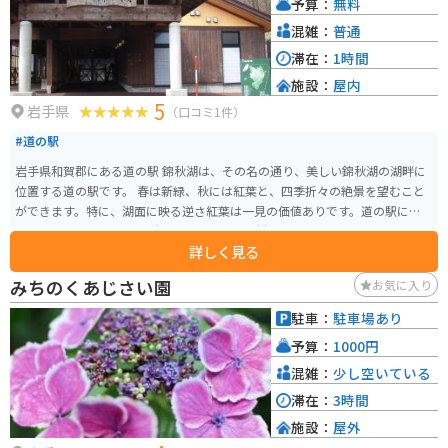
予算：
無料
ことができます。
混雑：
普通
滞在：
1時間
施設：
屋内
5
岩手県
（口コミ1件）
#道の駅
岩手県和賀郡にある道の駅 錦秋湖は、その名の通り、美しい錦秋湖の湖畔に
位置する道の駅です。 春は新緑、秋には紅葉と、四季折々の絶景を望むこと
ができます。特に、湖面に映る逆さ紅葉は一見の価値ありです。道の駅には、
レストランや特産品販売所があり、地元の食材を使った料理や、お土産にぴ
詳しく見る
ったりな特産品を購入することができます。 周辺には、キャンプ場や温泉施
設もあるので、宿泊してゆっくりと過ごすのもおすすめです。バイクで訪れ
みちのくあじさい園
お気に入り
る場合、駐車場も広く停めやすいので安心です。 周辺道路は、ワインディン
グロードとしても人気があり、ツーリングにも最適なエリアです。ただし、
駐車：
駐車場あり
山間部のため、天候の変化には注意が必要です。 道の駅 錦秋湖で、雄大な自
予算：
1000円
然と触れ合いながら、地元の美味しいものを楽しんでみてはいかがでしょう
か。
混雑：
少し空いている
滞在：
3時間
施設：
屋外