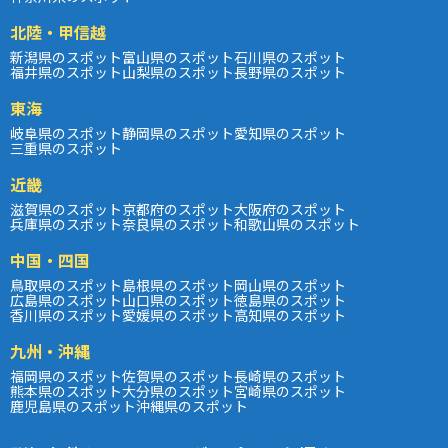
北陸・甲信越
新潟県のスポット
富山県のスポット
石川県のスポット
福井県のスポット
山梨県のスポット
長野県のスポット
東海
岐阜県のスポット
静岡県のスポット
愛知県のスポット
三重県のスポット
近畿
滋賀県のスポット
京都府のスポット
大阪府のスポット
兵庫県のスポット
奈良県のスポット
和歌山県のスポット
中国・四国
鳥取県のスポット
島根県のスポット
岡山県のスポット
広島県のスポット
山口県のスポット
徳島県のスポット
香川県のスポット
愛媛県のスポット
高知県のスポット
九州・沖縄
福岡県のスポット
佐賀県のスポット
長崎県のスポット
熊本県のスポット
大分県のスポット
宮崎県のスポット
鹿児島県のスポット
沖縄県のスポット