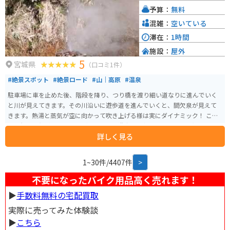
旅の疲れを癒すことができます。売店には、遠野のお菓子や民芸品、地元で
予算：
無料
採れた新鮮な野菜などが販売されています。 バイクで訪れる際は、道の駅か
ら遠野市内へのアクセスも良く、観光拠点としても便利です。広い駐車場が
混雑：
空いている
あるので、ゆったりと休憩することができます。周辺道路は走りやすく、景
滞在：
1時間
色も良いので、ツーリングにもおすすめです。
施設：
屋外
5
宮城県
（口コミ1件）
#絶景スポット
#絶景ロード
#山｜高原
#温泉
駐車場に車を止めた後、階段を降り、つり橋を渡り細い道なりに進んでいく
と川が見えてきます。その川沿いに遊歩道を進んでいくと、間欠泉が見えて
きます。熱湯と蒸気が空に向かって吹き上げる様は実にダイナミック！ ここ
の間欠泉は無料で見ることができます。遊歩道左側の窪みにある熱湯スポッ
詳しく見る
トで温泉卵を作ることもできます。とても熱いので注意して作りましょう。
雪解けの時期は道がぬかるんでいて歩くのが大変なので、 乾燥して晴れの日
が続いた時期に行くことをオススメします。
1~30件/4407件
>
不要になったバイク用品高く売れます！
▶︎
手数料無料の宅配買取
実際に売ってみた体験談
▶︎
こちら