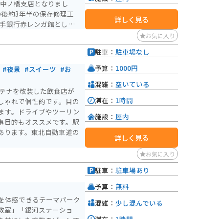
は中ノ橋支店となりまし
詳しく見る
岩手銀行赤レンガ館として
の重要文化財で、赤煉瓦製
お気に入り
なっています。 館内
駐車：
駐車場なし
ーン」に分けられていま
イブラリー・ラウンジが設
予算：
1000円
#夜景
#スイーツ
#お
介しています。有料ゾーン
混雑：
空いている
開しており、岩手県の金融
ンテナを改装した飲食店が
るシアターもあります。
滞在：
1時間
しゃれで個性的です。目の
ます。ドライブやツーリン
施設：
屋内
事目的もオススメです。駅
あります。東北自動車道の
詳しく見る
お気に入り
駐車：
駐車場あり
予算：
無料
を体感できるテーマパーク
混雑：
少し混んでいる
教室」「銀河ステーショ
滞在：
1時間