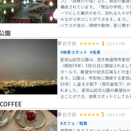
ン」「妖精の小径」など、賢治の童話
構成されています。「賢治の学校」で
ーマにした展示があり、訪れる人々が
みながら学ぶことができます。ま た、「賢治の教室」にはログ
ハウスが並び、植物や動物、星に関す
節ごとに開催されるライトアップイベ
公園
は幻想的な雰囲気に包まれます。自然
4
岩手県
ニックも楽しめます。また、園内には
（口コミ1件）
治に関連するグッズや地元の特産品を
#絶景スポット
#夜景
宮沢賢治の作品やその世界観を深く楽
愛宕山記念公園は、岩手県盛岡市愛宕下
ファンにとって必見のスポットです。
（昭和59年）3月31日に開設されまし
タールで、展望台や記念広場などが主
ます。公園は、市街地に隣接する愛宕山
93年）に皇太子殿下（現天皇陛下）
れました。 愛宕山記念公園の展望台からは、盛岡市内を一望す
ることができ、夜景スポットとしても
は、妃殿下雅子様ゆかりの「ハマナス
 COFFEE
全体が市民の憩いの場として親しまれ
5
岩手県
ることができ、盛岡市内が一望に見渡
（口コミ1件）
位置づけられています。 アクセスは、JR和歌山駅からバスで40
#カフェ｜軽食
分（雑賀崎遊園下車後、徒歩約15分
盛岡市にあるスペシャリティーコーヒ