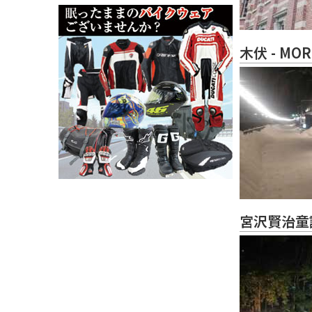
木伏 - MOR
宮沢賢治童