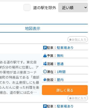
道の駅を除外
地図表示
お気に入り
駐車：
駐車場あり
予算：
無料
にある道の駅です。東北自
混雑：
普通
約5分の場所に位置し、ア
滞在：
1時間
波町の特産品である「南部
施設：
屋内
ており、お土産探しにも最
ふんだんに使った料理を楽
詳しく見る
です。周辺には、美しい田
お気に入り
もおすすめのエリアです。
駐車：
駐車場あり
木が美しく、多くのライダ