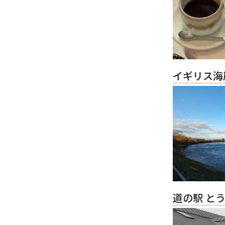
イギリス海
道の駅 と