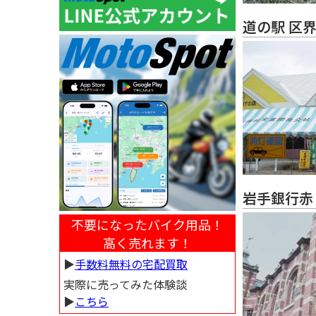
道の駅 区
岩手銀行赤
不要になったバイク用品！
高く売れます！
▶︎
手数料無料の宅配買取
実際に売ってみた体験談
▶︎
こちら