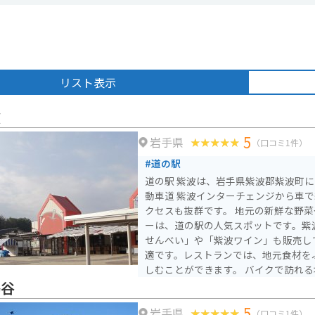
リスト表示
波
5
岩手県
（口コミ1件）
#道の駅
道の駅 紫波は、岩手県紫波郡紫波町
動車道 紫波インターチェンジから車で
クセスも抜群です。 地元の新鮮な野菜や果物が並ぶ産直コーナ
ーは、道の駅の人気スポットです。紫
せんべい」や「紫波ワイン」も販売し
適です。レストランでは、地元食材を
しむことができます。 バイクで訪れる場合、道の駅には広々と
した駐車場が完備されているので安心
鳥谷
園風景が広がっており、ツーリングに
5
岩手県
特に、春には「オガール紫波」の桜並
（口コミ1件）