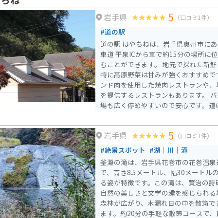
が、茅の輪くぐりや夏場鳥居に付けら
5
岩手県
せず参拝することができます。近くに
（口コミ1件）
温泉」やブルーベリー農園などの娯楽
#道の駅
ます。
道の駅 はやちねは、岩手県奥州市に
車道 平泉ICから車で約15分の場所
むことができます。 地元で採れた新鮮な野菜や果物が人気で、
特に高原野菜は甘みが強くおすすめで
ンド肉を使用した焼肉レストランや、
を提供するレストランもあります。 バイクで訪れる場合、駐車
場も広く停めやすいので安心です。道
や周辺の観光スポットへのアクセスも
利です。
5
岩手県
（口コミ1件）
#絶景スポット
#湖｜川｜滝
釜淵の滝は、岩手県花巻市の花巻温泉
で、高さ8.5メートル、幅30メート
る姿が特徴です。この滝は、賢治の詩
自然の美しさと文学の趣を感じられる場所です。
森林が広がり、木漏れ日の中を散策で
ます。約20分の手軽な散策コースで