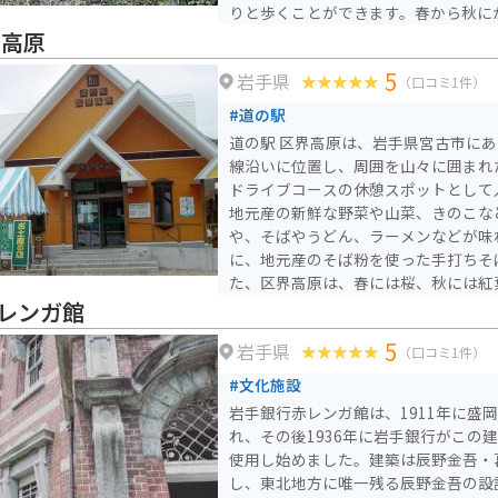
りと歩くことができます。春から秋に
めます。特に春の新緑の時期や秋の紅
界高原
客が訪れる人気スポットです。花巻温
5
岩手県
め、温泉旅行と合わせて訪れるのにも
（口コミ1件）
では徒歩でアクセスでき、脚力に自信
#道の駅
むことができます。
道の駅 区界高原は、岩手県宮古市にあ
線沿いに位置し、周囲を山々に囲まれ
ドライブコースの休憩スポットとして人気です。
地元産の新鮮な野菜や山菜、きのこな
や、そばやうどん、ラーメンなどが味
に、地元産のそば粉を使った手打ちそば
た、区界高原は、春には桜、秋には紅
おり、ツーリングにも最適なエリアで
レンガ館
タンドも設置されているので、安心し
5
岩手県
きます。 周辺には、区界高原牧場や、なだらかな山容が美しい
（口コミ1件）
区界三山のひとつ、五葉山など、自然
#文化施設
在しています。
岩手銀行赤レンガ館は、1911年に盛
れ、その後1936年に岩手銀行がこの
使用し始めました。建築は辰野金吾・
し、東北地方に唯一残る辰野金吾の設