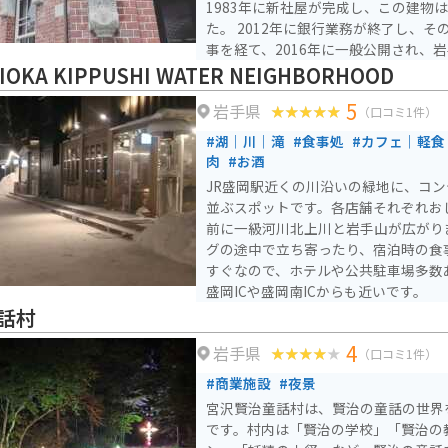
1983年に新社屋が完成し、この建物
た。 2012年に銀行業務が終了し、その後約3年半の保存修理工
事を経て、2016年に一般公開され、
オープンしました。建物自体は国指定
IOKA KIPPUSHI WATER NEIGHBORHOOD
造に緑のドームとルネッサンス風の建物に
5
岩手県
は「岩手銀行ゾーン」と「盛岡銀行ゾ
（口コミ1件）
す。無料ゾーンには多目的ホールやラ
#湖｜川｜滝
#食事処
#カフェ｜軽食
けられ、盛岡の産業・商業の歴史を紹
肉
#お酒
では、当時の金庫室や応接室などを公
JR盛岡駅近くの川沿いの緑地に、コ
史や建物の歴史、構造を映像で紹介す
並ぶスポットです。各店舗それぞれお
前に一級河川北上川と岩手山が広がり
グの途中で立ち寄ったり、宿泊時の食
すぐなので、ホテルや公共駐車場多数
盛岡ICや盛岡南ICからも近いです。
話村
4
岩手県
（口コミ1件）
#商業施設
#夜景
宮沢賢治童話村は、賢治の童話の世界
です。村内は「賢治の学校」「賢治の