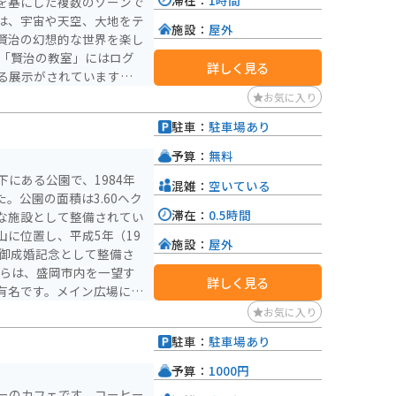
を基にした複数のゾーンで
は、宇宙や天空、大地をテ
施設：
屋外
賢治の幻想的な世界を楽し
詳しく見る
る展示がされています。季
ントも人気で、夜の童話村
お気に入り
豊かな環境で、散策やピク
駐車：
駐車場あり
おみやげ屋さんもあり、賢
購入することができます。
予算：
無料
しめるこの童話村は、文学
にある公園で、1984年
混雑：
空いている
た。公園の面積は3.60ヘク
滞在：
0.5時間
な施設として整備されてい
に位置し、平成5年（19
施設：
屋外
の御成婚記念として整備さ
詳しく見る
有名です。メイン広場に
」が植えられており、公園
お気に入り
ています。気軽に散歩に来
駐車：
駐車場あり
せる市民の憩いの場として
予算：
1000円
）または南海和歌山市駅か
ーのカフェです。コーヒー