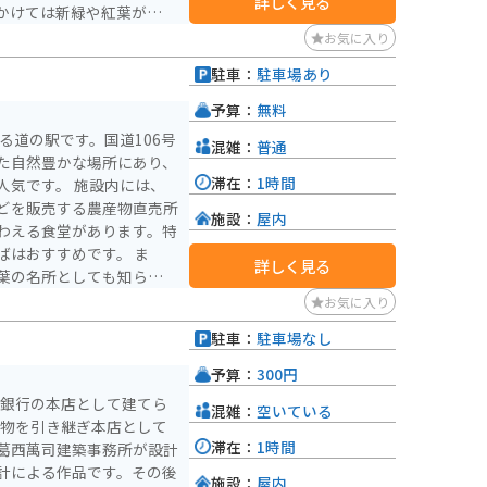
詳しく見る
かけては新緑や紅葉が楽し
葉シーズンは、多くの観光
お気に入り
泉から徒歩圏内にあるた
駐車：
駐車場あり
最適です。駐車場から滝ま
がない方でも安心して楽し
予算：
無料
る道の駅です。国道106号
混雑：
普通
た自然豊かな場所にあり、
滞在：
1時間
 施設内には、
どを販売する農産物直売所
施設：
屋内
わえる食堂があります。特
はおすすめです。 ま
詳しく見る
葉の名所としても知られて
す。道の駅には、バイクス
お気に入り
てバイクを停めることがで
駐車：
駐車場なし
を満喫できるスポットも点
予算：
300円
岡銀行の本店として建てら
混雑：
空いている
建物を引き継ぎ本店として
滞在：
1時間
葛西萬司建築事務所が設計
計による作品です。その後
施設：
屋内