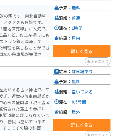
の魅力が詰まったスポット
予算：
無料
。
る道の駅です。東北自動車
混雑：
普通
し、アクセスも良好です。
滞在：
1時間
「産地直売館」が人気で、
工品など、お土産探しにも
施設：
屋内
た料理を楽しむことができ
詳しく見る
賢治童話村や花巻温泉郷な
お気に入り
、ツーリングの拠点として
駐車：
駐車場あり
。
予算：
無料
歴史がある古い神社で、平
混雑：
空いている
波氏、近世の藩主南部氏か
滞在：
0.5時間
中心部の盛岡城（現・盛岡
整備された藩主の参拝ルー
施設：
屋外
主要道路に数えられていま
詳しく見る
、そしてその脇の斜面上に
歩いても15分ほどです
お気に入り