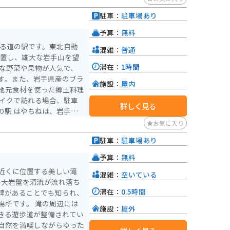
れる風鈴のおかげで、退屈
駐車：
駐車場あり
は温泉施設「ラ・フランス
施設も多く、1日中楽しめ
予算：
無料
ある道の駅です。東北自動
混雑：
普通
に位置し、雄大な岩手山を望
滞在：
1時間
す。また、岩手県産のブラ
施設：
屋内
地元食材を使った郷土料理
詳しく見る
の駅 はやちねは、岩手山
良く、観光拠点としても便
お気に入り
駐車：
駐車場あり
予算：
無料
近くに位置する美しい滝
混雑：
空いている
ルの大岩盤を清流が流れ落ち
滞在：
0.5時間
碑があることでも知られ、
 滝の周辺には
施設：
屋外
きる遊歩道が整備されてい
、自然を満喫しながらゆった