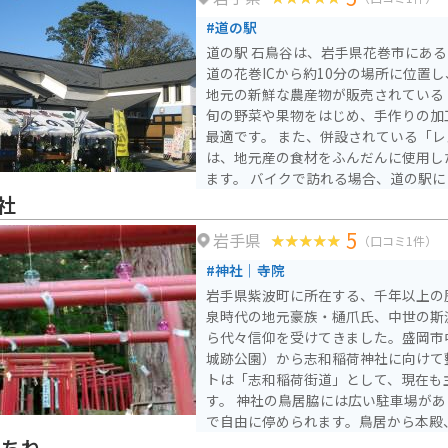
ーが訪れます。道の駅 紫波は、地元
#道の駅
なので、ぜひ一度訪れてみてください
道の駅 石鳥谷は、岩手県花巻市にあ
道の花巻ICから約10分の場所に位置
地元の新鮮な農産物が販売されている
旬の野菜や果物をはじめ、手作りの加
最適です。 また、併設されている「レストラン銀河高原」で
は、地元産の食材をふんだんに使用し
ます。 バイクで訪れる場合、道の駅には広い駐車場が完備され
ているので安心です。周辺には、宮沢
社
ど、観光スポットも点在しているので
5
岩手県
もおすすめです。 道の駅 石鳥谷は、地元の魅力が詰まった施設
（口コミ1件）
なので、ぜひ立ち寄ってみてください
#神社｜寺院
岩手県紫波町に所在する、千年以上の
泉時代の地元豪族・樋爪氏、中世の斯
ら代々信仰を受けてきました。盛岡市
城跡公園）から志和稲荷神社に向けて
トは「志和稲荷街道」として、現在も
す。 神社の鳥居脇には広い駐車場があり、普段は空いているの
で自由に停められます。鳥居から本殿
ある「千年の老杉」までは、ゆっくり
やちね