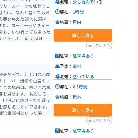
混雑：
少し混んでいる
和歌山ICから車で約25
おり、スイーツも味わうこ
います。道中は街灯も少な
滞在：
1時間
のアクセスは注意が必要で
影響を与えた20人に選ば
く、駐車場と展望台も少し
施設：
屋内
また、コーヒー豆やスイー
などは難しいです。
のも、いつ行っても違った
詳しく見る
10分ほど、徒歩20分程
お気に入り
駐車：
駐車場あり
予算：
無料
観光名所で、北上川の西岸
混雑：
空いている
のドーバー海峡の白亜のリ
滞在：
0.5時間
たこの場所は、白い泥岩層
せます。 見どころ
施設：
屋外
。川沿いに設けられた遊歩
を感じることができます。
詳しく見る
賢治童話村といった関連施
スポットです。駐車場があ
お気に入り
にはトイレも完備していま
駐車：
駐車場あり