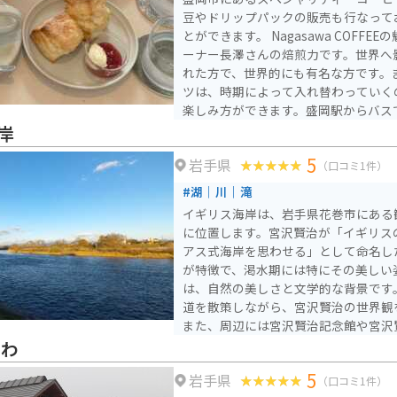
らバスで40分の位置にあります。また、
豆やドリップパックの販売も行なって
分の距離にあり、駐車場も完備されて
とができます。 Nagasawa COFFEEの魅力は、なんと言ってもオ
く、道路も広くないため、大きな車で
ーナー長澤さんの焙煎力です。世界へ
す。また、愛車撮影的なスポットはな
れた方で、世界的にも有名な方です。
離れているため、夜景をバックに撮影
ツは、時期によって入れ替わっていく
楽しみ方ができます。盛岡駅からバスで
度でアクセスも良いです。
岸
5
岩手県
（口コミ1件）
#湖｜川｜滝
イギリス海岸は、岩手県花巻市にある
に位置します。宮沢賢治が「イギリス
アス式海岸を思わせる」として命名し
が特徴で、渇水期には特にその美しい姿を見
は、自然の美しさと文学的な背景です
道を散策しながら、宮沢賢治の世界観
また、周辺には宮沢賢治記念館や宮沢
設もあり、賢治ファンにはたまらない
うわ
り、混雑はほとんどありません。近く
5
岩手県
す。
（口コミ1件）