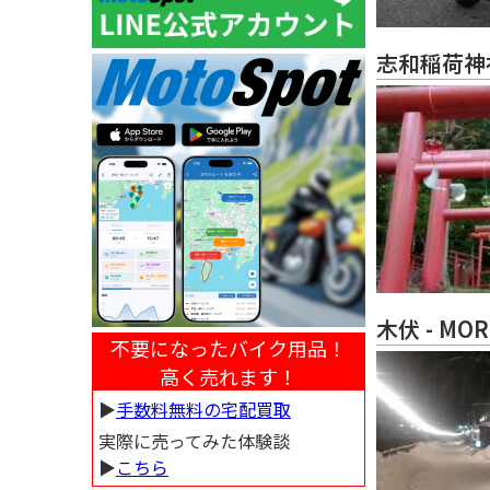
志和稲荷神
木伏 - MOR
不要になったバイク用品！
高く売れます！
▶︎
手数料無料の宅配買取
実際に売ってみた体験談
▶︎
こちら