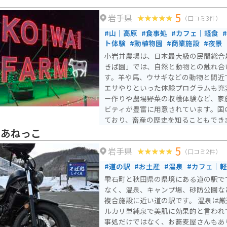
すめです。また、長山街道から小岩井
5
岩手県
井農場周辺は、春になると盛大な桜並
（口コミ3件）
の避暑もおすすめですが、春のお花見
#山｜高原
#食事処
#カフェ｜軽食
こともできます！ 道中に整備されている駐車場はないため、休
ト体験
#動植物園
#商業施設
#夜景
憩などは『花工房らら倶楽部』様脇の
小岩井農場は、日本最大級の民間総合
がおすすめです。（※お店を利用する
きば園」では、自然と動物との触れ合
場ですので、混雑時は十分にご注意く
す。羊や馬、ウサギなどの動物と間近
りませんが、道路への駐停車はお気を
エサやりといった体験プログラムも充
ー作りや農場野菜の収穫体験など、家
ビティが豊富に用意されています。国
ており、畜産の歴史を知ることもできます。 園内に
付きツアーもあり、通常は立ち入るこ
石あねっこ
00年の森などを見学できます。特に
5
岩手県
れている牛舎やサイロは必見です。農
（口コミ2件）
料理が堪能できるレストランやカフェ
#道の駅
#お土産
#温泉
#カフェ｜
ないメニューが揃っています。岩手山
雫石町と秋田県の県境にある道の駅で
楽しみながら、一日中ゆったりと過ご
なく、温泉、キャンプ場、砂防公園な
複合施設に近い道の駅です。 温泉は厳選かけ流しで温泉質はア
ルカリ単純泉で美肌に効果的と言われ
事処だけではなく、お蕎麦屋さんもあ