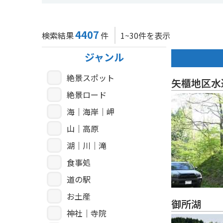
4407
検索結果
件
1~30件を表示
ジャンル
絶景スポット
矢櫃地区水
絶景ロード
海｜海岸｜岬
山｜高原
湖｜川｜滝
食事処
道の駅
お土産
御所湖
神社｜寺院