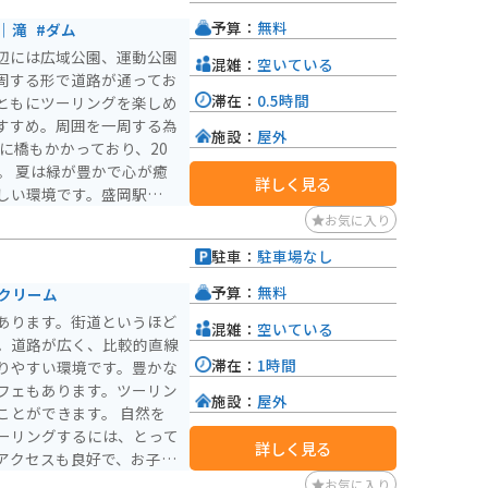
予算：
無料
｜滝
#ダム
辺には広域公園、運動公園
混雑：
空いている
周する形で道路が通ってお
滞在：
0.5時間
ともにツーリングを楽しめ
すすめ。周囲を一周する為
施設：
屋外
所に橋もかかっており、20
が癒
詳しく見る
しい環境です。盛岡駅から
駅からのアクセスも非常に
お気に入り
駐車：
駐車場なし
々に無料駐車場や公共トイ
影活動や休憩が取りやすい
予算：
無料
クリーム
り、トイレの水凍結防止の
あります。街道というほど
混雑：
空いている
、注意が必要です。 各
。道路が広く、比較的直線
0台程停められる広い駐車
滞在：
1時間
りやすい環境です。豊かな
、道路も広く、夏の避暑ツ
フェもあります。ツーリン
施設：
屋外
ができます。 自然を
ーリングするには、とって
詳しく見る
アクセスも良好で、お子様
のふれあい体験などもおす
お気に入り