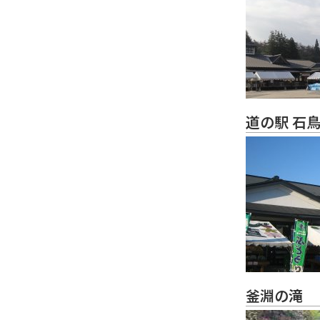
道の駅 石
釜淵の滝