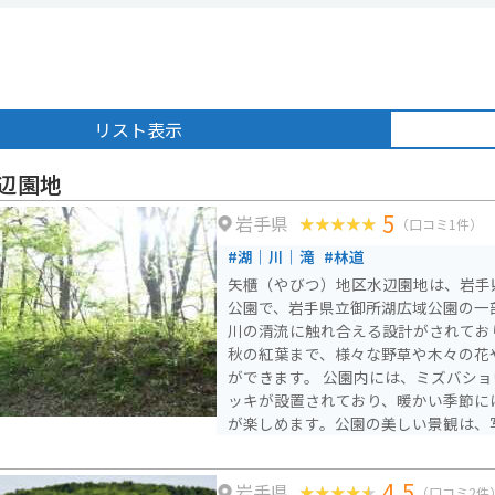
リスト表示
辺園地
5
岩手県
（口コミ1件）
#湖｜川｜滝
#林道
矢櫃（やびつ）地区水辺園地は、岩手
公園で、岩手県立御所湖広域公園の一
川の清流に触れ合える設計がされてお
秋の紅葉まで、様々な野草や木々の花
ができます。 公園内には、ミズバショウを観察できるウッドデ
ッキが設置されており、暖かい季節に
が楽しめます。公園の美しい景観は、
も人気があります。 駐車場は第一から第三まであり、それぞれ5
台～10台分のスペースが整備されてい
4.5
岩手県
（口コミ2件