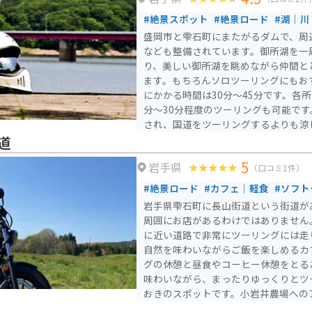
#絶景スポット
#絶景ロード
#湖｜川
盛岡市と雫石町にまたがるダムで、周
なども整備されています。御所湖を一
り、美しい御所湖を眺めながら仲間と
ます。もちろんソロツーリングにもお
にかかる時間は30分～45分です。各
分～30分程度のツーリングも可能です。 夏は緑が豊かで心
され、国道をツーリングするよりも涼
も30分程度で行くことができ、盛岡
道
良好です。 交通量は環境のわりに比較的多いため、道路に停車
5
岩手県
した状態での愛車撮影は危険です。所
（口コミ1件）
レが整備されているため、そちらで撮
#絶景ロード
#カフェ｜軽食
#ソフト
です。冬期間は除雪が不十分であった
岩手県雫石町に長山街道という街道が
ため、開放していない可能性が高いため
周囲にお店があるわけではありません
広域公園内の駐車場は平均で30台～4
に近い道路で非常にツーリングには走
場が完備されています。駐車場があり
自然を味わいながらご飯を楽しめるカ
ーリングにおすすめです。
グの休憩と昼食やコーヒー休憩をとること
味わいながら、まったりゆっくりとツ
おきのスポットです。小岩井農場への
とのタンデムツーリングと共に動物と