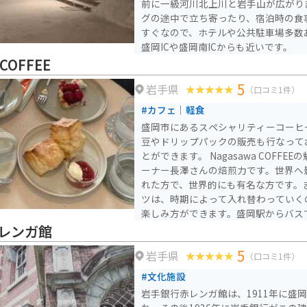
前に一級河川北上川と岩手山が広がり
グの途中で立ち寄ったり、宿泊時の食
すぐなので、ホテルや公共駐車場多数
盛岡ICや盛岡南ICからも近いです。
 COFFEE
5
岩手県
（口コミ1件）
#カフェ｜軽食
盛岡市にあるスペシャリティーコーヒ
豆やドリップパックの販売も行なって
とができます。 Nagasawa COFFEEの魅力は、なんと言ってもオ
ーナー長澤さんの焙煎力です。世界へ
れた方で、世界的にも有名な方です。
ツは、時期によって入れ替わっていく
楽しみ方ができます。盛岡駅からバスで
度でアクセスも良いです。
レンガ館
5
岩手県
（口コミ1件）
#文化施設
岩手銀行赤レンガ館は、1911年に盛