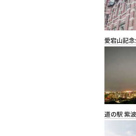
愛宕山記念
道の駅 紫