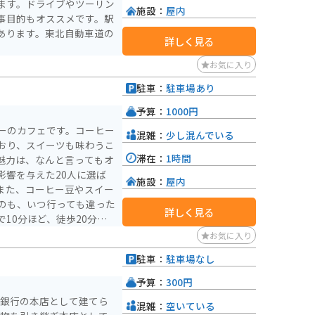
ます。ドライブやツーリン
施設：
屋内
事目的もオススメです。駅
あります。東北自動車道の
詳しく見る
お気に入り
駐車：
駐車場あり
予算：
1000円
ーのカフェです。コーヒー
混雑：
少し混んでいる
おり、スイーツも味わうこ
滞在：
1時間
影響を与えた20人に選ば
施設：
屋内
また、コーヒー豆やスイー
のも、いつ行っても違った
詳しく見る
10分ほど、徒歩20分程
お気に入り
駐車：
駐車場なし
予算：
300円
岡銀行の本店として建てら
混雑：
空いている