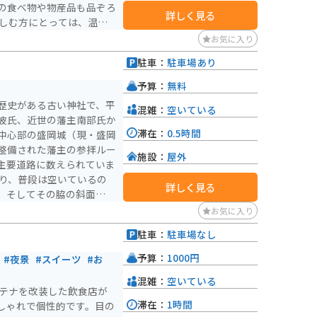
の食べ物や物産品も品ぞろ
詳しく見る
楽しめます。また、手ぶら
お気に入り
あり、初心者からファミリ
駐車：
駐車場あり
る施設です。 駐車場
輪場も確保されていますの
予算：
無料
い駐車場が満車になるほど
歴史がある古い神社で、平
混雑：
空いている
ない場合がありますので、
波氏、近世の藩主南部氏か
滞在：
0.5時間
中心部の盛岡城（現・盛岡
整備された藩主の参拝ルー
施設：
屋外
主要道路に数えられていま
詳しく見る
、そしてその脇の斜面上に
歩いても15分ほどです
お気に入り
れる風鈴のおかげで、退屈
駐車：
駐車場なし
は温泉施設「ラ・フランス
施設も多く、1日中楽しめ
予算：
1000円
#夜景
#スイーツ
#お
混雑：
空いている
ンテナを改装した飲食店が
滞在：
1時間
しゃれで個性的です。目の