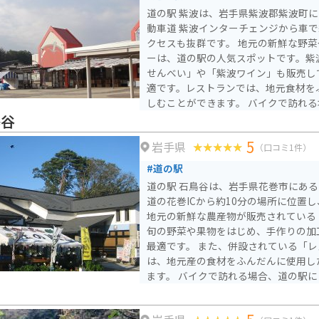
分（雑賀崎遊園下車後、徒歩約15分
道の駅 紫波は、岩手県紫波郡紫波町
らバスで40分の位置にあります。また、
動車道 紫波インターチェンジから車で
分の距離にあり、駐車場も完備されて
クセスも抜群です。 地元の新鮮な野菜や果物が並ぶ産直コーナ
く、道路も広くないため、大きな車で
ーは、道の駅の人気スポットです。紫
す。また、愛車撮影的なスポットはな
せんべい」や「紫波ワイン」も販売し
離れているため、夜景をバックに撮影
適です。レストランでは、地元食材を
しむことができます。 バイクで訪れる場合、道の駅には広々と
した駐車場が完備されているので安心
鳥谷
園風景が広がっており、ツーリングに
5
岩手県
特に、春には「オガール紫波」の桜並
（口コミ1件）
ーが訪れます。道の駅 紫波は、地元
#道の駅
なので、ぜひ一度訪れてみてください
道の駅 石鳥谷は、岩手県花巻市にあ
道の花巻ICから約10分の場所に位置
地元の新鮮な農産物が販売されている
旬の野菜や果物をはじめ、手作りの加
最適です。 また、併設されている「レストラン銀河高原」で
は、地元産の食材をふんだんに使用し
ます。 バイクで訪れる場合、道の駅には広い駐車場が完備され
ているので安心です。周辺には、宮沢
ど、観光スポットも点在しているので