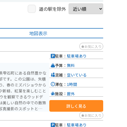
道の駅を除外
地図表示
お気に入り
駐車：
駐車場あり
予算：
無料
県雫石町にある自然豊かな
混雑：
空いている
部です。この公園は、矢櫃
滞在：
1時間
り、春のミズバショウから
や新緑、紅葉を楽しむこと
施設：
屋外
は美しい自然の中での散策
詳しく見る
写真撮影のスポットとして
お気に入り
ます。
駐車：
駐車場あり
）