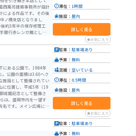
建物を引き継ぎ本店として
滞在：
1時間
葛西萬司建築事務所が設計
計による作品です。その後
施設：
屋内
は中ノ橋支店となりまし
詳しく見る
岩手銀行赤レンガ館として
の重要文化財で、赤煉瓦製
お気に入り
なっています。 館内
駐車：
駐車場あり
ーン」に分けられていま
イブラリー・ラウンジが設
予算：
無料
介しています。有料ゾーン
にある公園で、1984年
混雑：
空いている
開しており、岩手県の金融
た。公園の面積は3.60ヘク
るシアターもあります。
滞在：
0.5時間
な施設として整備されてい
に位置し、平成5年（19
施設：
屋外
の御成婚記念として整備さ
詳しく見る
有名です。メイン広場に
」が植えられており、公園
お気に入り
ています。気軽に散歩に来
駐車：
駐車場あり
せる市民の憩いの場として
予算：
無料