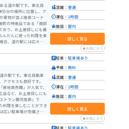
）または南海和歌山市駅か
にある道の駅です。東北自
混雑：
普通
和歌山ICから車で約25
約5分の場所に位置し、ア
います。道中は街灯も少な
滞在：
1時間
のアクセスは注意が必要で
波町の特産品である「南部
く、駐車場と展望台も少し
施設：
屋内
ており、お土産探しにも最
などは難しいです。
ふんだんに使った料理を楽
詳しく見る
です。周辺には、美しい田
お気に入り
もおすすめのエリアです。
駐車：
駐車場あり
木が美しく、多くのライダ
の魅力が詰まったスポット
予算：
無料
。
る道の駅です。東北自動車
混雑：
普通
し、アクセスも良好です。
滞在：
1時間
「産地直売館」が人気で、
工品など、お土産探しにも
施設：
屋内
た料理を楽しむことができ
詳しく見る
賢治童話村や花巻温泉郷な
お気に入り
、ツーリングの拠点として
駐車：
駐車場あり