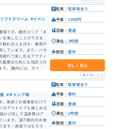
農場へ向かう道中や、小岩
駐車：
駐車場あり
木が待ち受けています！夏
と共にツーリングを楽しむ
#ソフトクリーム
#イベン
予算：
1000円
駐車場をご利用いただくの
混雑：
普通
農場です。観光エリア「ま
お客様も利用している駐車
いを楽しむことができま
ださい。）交通量は多くあ
滞在：
2時間
で触れ合えるほか、乗馬や
付けください。
実しています。また、バタ
施設：
屋外
族連れで楽しめるアクティ
の重要文化財にも指定され
詳しく見る
は、ガイド
とができない生産現場や1
お気に入り
、国の重要文化財に指定さ
駐車：
駐車場あり
場産の新鮮な食材を使った
があり、ここでしか味わえ
予算：
無料
軽食
#キャンプ場
を背景にした美しい景色を
す。産直とお食事処だけで
混雑：
普通
せるスポットです。
どのアウトドアも楽しめる
滞在：
1時間
ています。道の駅内のお食
施設：
屋内
ります！産直ではもちろ