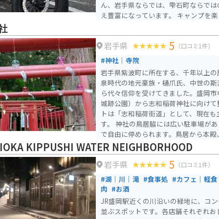
ん、岩手県ならでは、雫石町ならでは
え豊富になっています。 キャンプを楽しむ方にとっては、温泉
も近くにあり、より快適にキャンプを
社
でもキャンプを楽しめるプランなども
5
岩手県
ー、様々な方にキャンプを楽しんでもらえ
（口コミ1件）
は広く完備されており、バイク用の駐
#神社｜寺院
で、ご安心ください。イベント時は広
岩手県紫波町に所在する、千年以上の
多くの方が来場しますので、駐車でき
泉時代の地元豪族・樋爪氏、中世の斯
お気を付けくださいませ。
ら代々信仰を受けてきました。盛岡市
城跡公園）から志和稲荷神社に向けて
トは「志和稲荷街道」として、現在も
す。 神社の鳥居脇には広い駐車場があり、普段は空いているの
で自由に停められます。鳥居から本殿
ある「千年の老杉」までは、ゆっくり
IOKA KIPPUSHI WATER NEIGHBORHOOD
が、茅の輪くぐりや夏場鳥居に付けら
5
岩手県
せず参拝することができます。近くに
（口コミ1件）
温泉」やブルーベリー農園などの娯楽
#湖｜川｜滝
#食事処
#カフェ｜軽食
ます。
肉
#お酒
JR盛岡駅近くの川沿いの緑地に、コ
並ぶスポットです。各店舗それぞれお