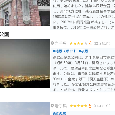
れ、その後1936年に岩手銀行がこの
使用し始めました。建築は辰野金吾・
し、東北地方に唯一残る辰野金吾の設
1983年に新社屋が完成し、この建物
た。 2012年に銀行業務が終了し、その後約3年半の保存修理工
事を経て、2016年に一般公開され、
オープンしました。建物自体は国指定
公園
造に緑のドームとルネッサンス風の建物に
4
岩手県
は「岩手銀行ゾーン」と「盛岡銀行ゾ
（口コミ1件）
す。無料ゾーンには多目的ホールやラ
#絶景スポット
#夜景
けられ、盛岡の産業・商業の歴史を紹
愛宕山記念公園は、岩手県盛岡市愛宕下
では、当時の金庫室や応接室などを公
（昭和59年）3月31日に開設されまし
史や建物の歴史、構造を映像で紹介す
タールで、展望台や記念広場などが主
ます。公園は、市街地に隣接する愛宕山
93年）に皇太子殿下（現天皇陛下）
れました。 愛宕山記念公園の展望台からは、盛岡市内を一望す
ることができ、夜景スポットとしても
は、妃殿下雅子様ゆかりの「ハマナス
波
全体が市民の憩いの場として親しまれ
5
岩手県
ることができ、盛岡市内が一望に見渡
（口コミ1件）
位置づけられています。 アクセスは、JR和歌山駅からバスで40
#道の駅