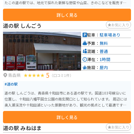
たこの道の駅では、地元で採れた新鮮な野菜や山菜、きのこなどを販売する
産直コーナーが人気です。 レストランでは、地元の食材をふんだんに使った
詳しく見る
郷土料理や、山菜そばなどが味わえます。 また、隣接する「白神山地ビジタ
ーセンター」では、白神山地の自然や歴史、文化について学ぶことができま
道の駅 しんごう
お気に入り
す。 バイクで訪れる場合、駐車場も広く休憩場所としても最適です。 白神山
地へのツーリングの拠点として、ぜひお立ち寄りください。 周辺には、白神
駐車：
駐車場あり
山地の雄大な自然を満喫できる散策コースや、温泉施設などもあります。
予算：
無料
混雑：
普通
滞在：
1時間
施設：
屋内
5
青森県
（口コミ1件）
#道の駅
道の駅 しんごうは、青森県十和田市にある道の駅です。国道103号線沿いに
位置し、十和田八幡平国立公園の南玄関口として知られています。 周辺には
奥入瀬渓流や十和田湖といった景勝地があり、観光の拠点として最適です。
また、温泉施設「奥入瀬ろまんパーク」も隣接しており、旅の疲れを癒やす
詳しく見る
ことができます。 地元の特産品を販売するショップでは、新鮮な野菜や果
物、手作りの加工品などが購入できます。レストランでは、地元の食材を活
道の駅 みねはま
お気に入り
かした料理を楽しむことができます。 バイクで訪れる場合、駐車場も広く、