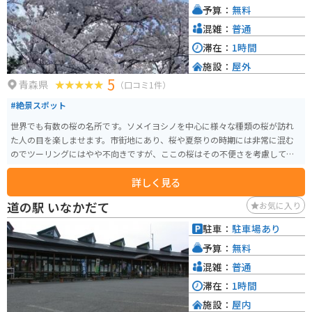
予算：
無料
田八幡平国立公園など、周辺には絶景ツーリングスポットが多いので、ぜひ
立ち寄ってみてください。
混雑：
普通
滞在：
1時間
施設：
屋外
5
青森県
（口コミ1件）
#絶景スポット
世界でも有数の桜の名所です。ソメイヨシノを中心に様々な種類の桜が訪れ
た人の目を楽しませます。市街地にあり、桜や夏祭りの時期には非常に混む
のでツーリングにはやや不向きですが、ここの桜はその不便さを考慮しても
見るべき価値のある風景です。公園周りをぐるっと一周するだけで非常に豊
詳しく見る
かな桜の景色を楽しめます。
道の駅 いなかだて
お気に入り
駐車：
駐車場あり
予算：
無料
混雑：
普通
滞在：
1時間
施設：
屋内