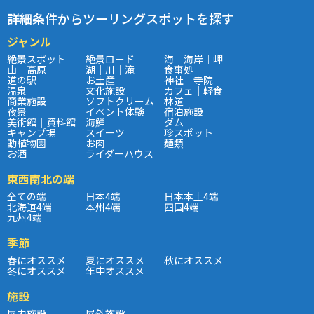
詳細条件からツーリングスポットを探す
ジャンル
絶景スポット
絶景ロード
海｜海岸｜岬
山｜高原
湖｜川｜滝
食事処
道の駅
お土産
神社｜寺院
温泉
文化施設
カフェ｜軽食
商業施設
ソフトクリーム
林道
夜景
イベント体験
宿泊施設
美術館｜資料館
海鮮
ダム
キャンプ場
スイーツ
珍スポット
動植物園
お肉
麺類
お酒
ライダーハウス
東西南北の端
全ての端
日本4端
日本本土4端
北海道4端
本州4端
四国4端
九州4端
季節
春にオススメ
夏にオススメ
秋にオススメ
冬にオススメ
年中オススメ
施設
屋内施設
屋外施設