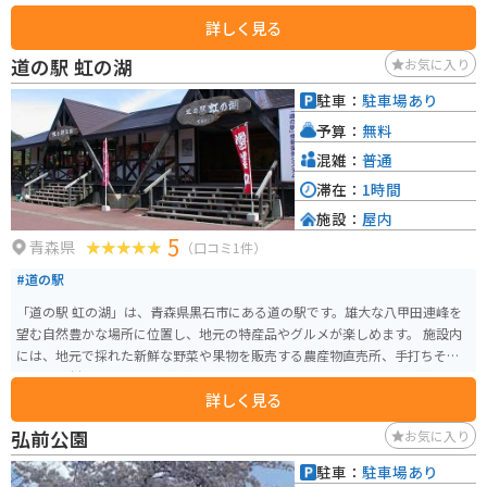
眺めは絶景です。展望台にはシンボルである「カリヨンの塔（幸せの鐘）」
詳しく見る
があり、多くの観光客が訪れます。 春には新緑の中での融雪放流、夏には湖
周辺の公園でのピクニックや自然散策、秋には美しい紅葉を楽しむことがで
道の駅 虹の湖
お気に入り
き、季節ごとに異なる魅力があります。特に、5月から6月中旬にかけては、
水位が高くなることで新緑の水没林が見られ、多くのカメラマンが訪れるス
駐車：
駐車場あり
ポットとなっています。また、周辺にはキャンプ場や自然散策路も整備され
予算：
無料
ており、アウトドアを楽しむことができます。アクセスも良好で、田沢湖駅
から車で約30分の距離にあります。
混雑：
普通
滞在：
1時間
施設：
屋内
5
青森県
（口コミ1件）
#道の駅
「道の駅 虹の湖」は、青森県黒石市にある道の駅です。雄大な八甲田連峰を
望む自然豊かな場所に位置し、地元の特産品やグルメが楽しめます。 施設内
には、地元で採れた新鮮な野菜や果物を販売する農産物直売所、手打ちそば
や地元食材を使った料理を提供するレストラン、お土産コーナーなどがあり
詳しく見る
ます。特に、黒石市の名産品であるりんごを使ったスイーツやジュースはお
すすめです。 また、道の駅に隣接して、遊具広場やバーベキュー施設を備え
弘前公園
お気に入り
た「虹の湖公園」があり、家族連れで一日中楽しめます。周辺には、温泉施
設やキャンプ場などもあり、観光の拠点としても最適です。 バイクで訪れる
駐車：
駐車場あり
場合、駐車場も広く停めやすいので安心です。八甲田ゴールドラインや十和