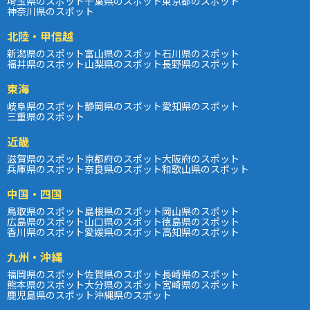
埼玉県のスポット
千葉県のスポット
東京都のスポット
神奈川県のスポット
北陸・甲信越
新潟県のスポット
富山県のスポット
石川県のスポット
福井県のスポット
山梨県のスポット
長野県のスポット
東海
岐阜県のスポット
静岡県のスポット
愛知県のスポット
三重県のスポット
近畿
滋賀県のスポット
京都府のスポット
大阪府のスポット
兵庫県のスポット
奈良県のスポット
和歌山県のスポット
中国・四国
鳥取県のスポット
島根県のスポット
岡山県のスポット
広島県のスポット
山口県のスポット
徳島県のスポット
香川県のスポット
愛媛県のスポット
高知県のスポット
九州・沖縄
福岡県のスポット
佐賀県のスポット
長崎県のスポット
熊本県のスポット
大分県のスポット
宮崎県のスポット
鹿児島県のスポット
沖縄県のスポット