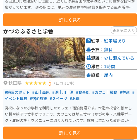
る国道105号線沿いに位置し、近くには森吉山や太平湖といった豊かな自然が
広がっています。 道の駅には、地元の農産物や特産品を販売する直売所や、
レストランがあります。レストランでは、地元でとれた山菜を使った料理
詳しく見る
や、秋田名物のきりたんぽなどが味わえます。また、軽食コーナーでは、ソ
フトクリームや焼きそばなども販売しています。バイクで訪れた際には、駐
かづのふるさと学舎
お気に入り
車場も広々としているので安心です。 道の駅 かみこあには、自然に囲まれた
静かな環境で、地元の美味しいものを楽しめる場所です。ドライブやツーリ
駐車：
駐車場あり
ングの休憩に、ぜひ立ち寄ってみてください。
予算：
無料
混雑：
少し混んでいる
滞在：
1時間
施設：
屋内
5
秋田県
（口コミ1件）
#絶景スポット
#山｜高原
#湖｜川｜滝
#食事処
#カフェ｜軽食
#林道
#
イベント体験
#宿泊施設
#スイーツ
#お肉
廃校になった小学校を利用したカフェ・宿泊施設です。木造の校舎と懐かし
い机や椅子で食事ができます。カフェでは地元食材（かづの牛・八幡平ポー
ク・北限の桃）をメニューに取り入れています。施設は主だった道路沿いに
あり、アクセスしやすいです。施設のすぐ外から散策道が整備されていて、林
詳しく見る
と滝を楽しめます。観光名所の奥入瀬渓流と近いエリアにあります。