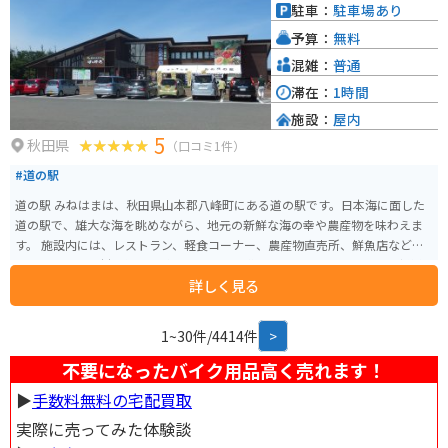
休憩場所としても利用しやすいです。奥入瀬渓流や十和田湖周辺のワインデ
駐車：
駐車場あり
ィングロードは、ツーリングにもおすすめです。 道の駅 しんごうは、自然豊
予算：
無料
かな環境の中で、地元の魅力を満喫できる場所です。
混雑：
普通
滞在：
1時間
施設：
屋内
5
秋田県
（口コミ1件）
#道の駅
道の駅 みねはまは、秋田県山本郡八峰町にある道の駅です。日本海に面した
道の駅で、雄大な海を眺めながら、地元の新鮮な海の幸や農産物を味わえま
す。 施設内には、レストラン、軽食コーナー、農産物直売所、鮮魚店などが
あり、地元の食材を使った料理や特産品を購入できます。おすすめは、新鮮
詳しく見る
な魚介類を使った海鮮丼や、地元産の野菜を使った天ぷらです。また、軽食
コーナーでは、ソフトクリームや焼きイカなどの軽食も販売しています。 バ
イクで訪れる場合、道の駅 みねはまには、広い駐車場が完備されているので
1~30件/4414件
>
安心です。日本海沿いの道路は、景色が良く、ツーリングにも最適です。道の
駅 みねはまから、車で約5分の場所には、ハタハタ館という、八峰町の魚であ
不要になったバイク用品高く売れます！
るハタハタに関する資料館もあるので、休憩がてら立ち寄ってみるのも良い
▶︎
手数料無料の宅配買取
でしょう。
実際に売ってみた体験談