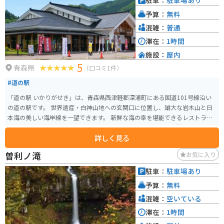
駐車：
駐車場あり
予算：
無料
混雑：
普通
滞在：
1時間
施設：
屋内
5
青森県
（口コミ1件）
#道の駅
「道の駅 いかりがせき」は、青森県西津軽郡深浦町にある国道101号線沿い
の道の駅です。 世界遺産・白神山地への玄関口に位置し、雄大な岩木山と日
本海の美しい海岸線を一望できます。 新鮮な海の幸を堪能できるレストラン
や、地元の特産品を販売するショップがあり、ドライブ中の休憩に最適なス
詳しく見る
ポットです。 バイクで訪れる場合、道の駅には広々とした駐車場が完備され
ているので安心です。 白神山地を巡るツーリングの拠点としてもおすすめで
曽利ノ滝
お気に入り
す。 周辺には、十二湖や黄金崎など、風光明媚な観光スポットも点在してい
ます。 特に、夕陽の名所として知られる黄金崎は必見です。 また、深浦町
駐車：
駐車場あり
は、深浦マグロやサザエなどの海産物が有名です。 道の駅でも販売されてい
予算：
無料
るので、お土産にいかがでしょうか。
混雑：
空いている
滞在：
1時間