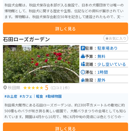
秋田犬会館は、秋田犬保存会本部が入る施設で、日本の犬種団体では唯一の
博物館として、秋田犬に関する歴史や生態、伝記などの資料が展示されてい
ます。博物館は、秋田犬保存会創立50年を記念して建設されたもので、天然
記念物である秋田犬に関する情報が詳しく展示されています。 会館前には大
詳しく見る
館市出身の忠犬ハチ公の銅像「望郷のハチ公像」が設置されており、昭和19
年に回収された初代ハチ公像の台座を利用して作られ、大館市大子内の方向
石田ローズガーデン
お気に入り
を向いています。像は晩年のハチ公をイメージしており、左耳が垂れている
特徴があります。 事務所内には看板犬としての秋田犬が4頭おり、4月下旬か
駐車：
駐車場あり
ら11月下旬にかけては外の犬舎でも見学が可能です。また、秋田犬関連のグ
予算：
無料
ッズも販売しており、事務所営業日に秋田犬との交流や写真撮影を楽しむこ
とができます。
混雑：
少し空いている
滞在：
1時間
施設：
屋外
5
秋田県
（口コミ1件）
#お土産
#カフェ｜軽食
#動植物園
秋田県大館市にある石田ローズガーデンは、約2300平方メートルの敷地に約
500種ものバラが咲き誇る美しい庭園で、大館バラまつりの会場としても知ら
れています。開園は4月から10月で、特に6月中旬の見頃には色とりどりのバ
ラが園内を彩り、バラのトンネルや通路を歩きながら華やかな香りに包まれ
詳しく見る
る癒しの時間を楽しめます。入園料は無料で駐車場も完備されており、気軽