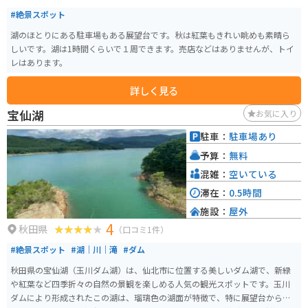
#絶景スポット
湖のほとりにある駐車場もある展望台です。秋は紅葉もきれい眺めも素晴ら
しいです。湖は1時間くらいで１周できます。売店などはありませんが、トイ
レはあります。
詳しく見る
宝仙湖
お気に入り
駐車：
駐車場あり
予算：
無料
混雑：
空いている
滞在：
0.5時間
施設：
屋外
4
秋田県
（口コミ1件）
#絶景スポット
#湖｜川｜滝
#ダム
秋田県の宝仙湖（玉川ダム湖）は、仙北市に位置する美しいダム湖で、新緑
や紅葉など四季折々の自然の景観を楽しめる人気の観光スポットです。玉川
ダムにより形成されたこの湖は、瑠璃色の湖面が特徴で、特に展望台からの