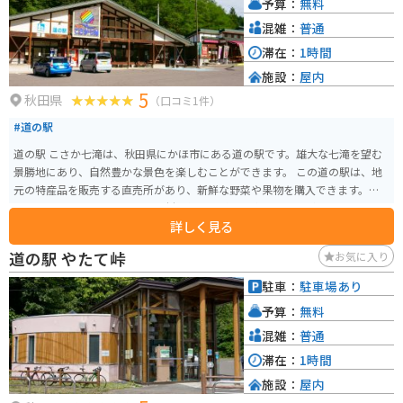
予算：
無料
数多くあります。温泉施設も充実しており、旅の疲れを癒すこともできます。
混雑：
普通
滞在：
1時間
施設：
屋内
5
秋田県
（口コミ1件）
#道の駅
道の駅 こさか七滝は、秋田県にかほ市にある道の駅です。雄大な七滝を望む
景勝地にあり、自然豊かな景色を楽しむことができます。 この道の駅は、地
元の特産品を販売する直売所があり、新鮮な野菜や果物を購入できます。ま
た、レストランでは、地元の食材を使った料理を楽しむことができます。特
詳しく見る
に、名物の「七滝そば」は、ぜひ味わいたい一品。冷たいそばつゆに、山菜
やきのこなどの具材がたっぷりとのっており、旅の疲れを癒してくれます。
道の駅 やたて峠
お気に入り
バイクで訪れる場合は、道の駅の駐車場にバイク専用の駐車スペースがあり
ます。また、七滝周辺は、景色が良いので、ツーリングにも最適です。春には
駐車：
駐車場あり
桜、秋には紅葉と、四季折々の景色を楽しむことができます。道の駅から少
予算：
無料
し足を延ばせば、温泉施設もあるので、ゆったりと旅の疲れを癒やすことも
できます。
混雑：
普通
滞在：
1時間
施設：
屋内