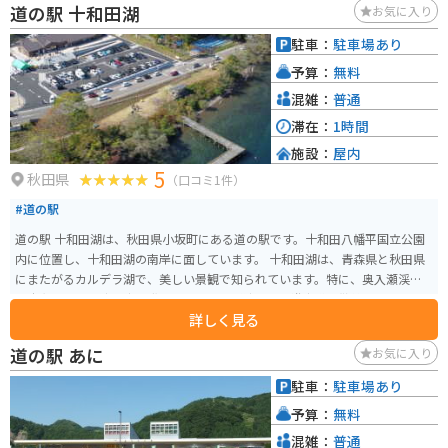
道の駅 十和田湖
お気に入り
駐車：
駐車場あり
予算：
無料
混雑：
普通
滞在：
1時間
施設：
屋内
5
秋田県
（口コミ1件）
#道の駅
道の駅 十和田湖は、秋田県小坂町にある道の駅です。十和田八幡平国立公園
内に位置し、十和田湖の南岸に面しています。 十和田湖は、青森県と秋田県
にまたがるカルデラ湖で、美しい景観で知られています。特に、奥入瀬渓流
は十和田湖から流れ出す唯一の河川で、渓流沿いの遊歩道は散策に最適で
詳しく見る
す。新緑や紅葉の時期は特に美しく、多くの観光客が訪れます。湖畔には遊覧
船乗り場もあり、湖上から景色を楽しむこともできます。 道の駅 十和田湖
道の駅 あに
お気に入り
は、休憩所やレストラン、売店などが併設されており、十和田湖観光の拠点
として便利です。売店では、地元の特産品やお土産を購入することができま
駐車：
駐車場あり
す。また、近隣には温泉施設もあり、ゆったりと過ごすことができます。 バ
予算：
無料
イクで訪れる場合は、奥入瀬渓流の道路は快適に走ることができ、景色を楽
しみながらツーリングを楽しめます。ただし、奥入瀬渓流は一方通行区間が
混雑：
普通