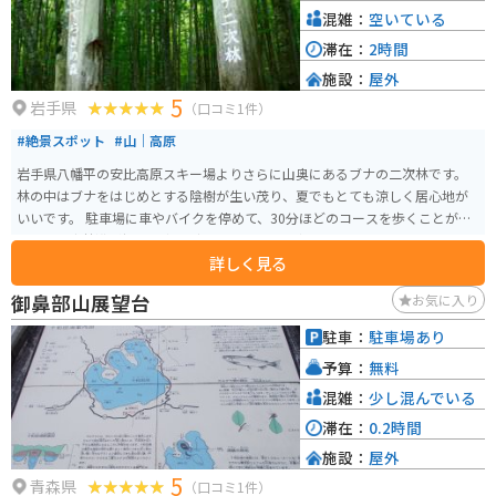
混雑：
空いている
滞在：
2時間
施設：
屋外
5
岩手県
（口コミ1件）
#絶景スポット
#山｜高原
岩手県八幡平の安比高原スキー場よりさらに山奥にあるブナの二次林です。
林の中はブナをはじめとする陰樹が生い茂り、夏でもとても涼しく居心地が
いいです。 駐車場に車やバイクを停めて、30分ほどのコースを歩くことがで
きます。森林浴が好きな方、避暑地をお求めの方におすすめです。また、安比
詳しく見る
高原自然学校のスタッフも同行する「ブナ林ガイドツアー」(有料)はブナの特
徴や周囲の動植物、二次林とは何かとその歴史など興味深い話も聞けてこち
御鼻部山展望台
お気に入り
らもおすすめです。
駐車：
駐車場あり
予算：
無料
混雑：
少し混んでいる
滞在：
0.2時間
施設：
屋外
5
青森県
（口コミ1件）