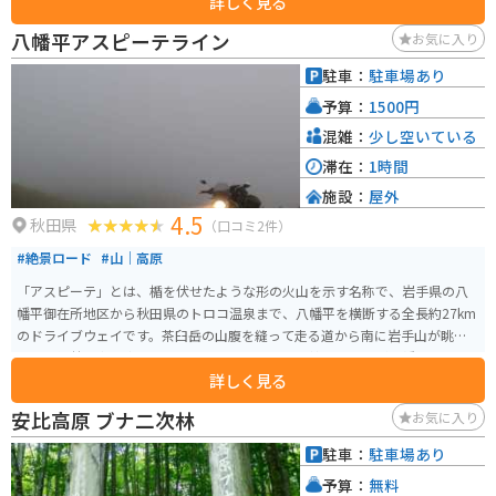
詳しく見る
が広がり、ハイキングコースも整備されています。山頂は真夏でも15度とい
う涼しさ。 平安の昔、坂上田村麻呂が朝廷から遣わされてここへ来た時に、
八幡平アスピーテライン
お気に入り
美しい景色に感動し、八幡大菩薩に感謝をこめて「八幡平」と名づけたと
か。そのシンボルである八幡沼は、八幡平の湖沼の中で一番大きい沼。エメ
駐車：
駐車場あり
ラルドグリーンに輝く沼の周囲には、ミズバショウ、ニッコウキスゲ、チン
予算：
1500円
グルマ、ワタスゲと、高山植物が、雪解けから夏まで、リレーのように咲い
ていきます。 また、八幡平アスピーテラインという観光道路があり、ツーリ
混雑：
少し空いている
ングを楽しみながら絶景を堪能することができます。冬には雪景色が広が
滞在：
1時間
り、スキーやスノーボードといったウィンタースポーツも盛んです。 また、
施設：
屋外
松川温泉側から山頂をめざす八幡平樹海ラインに沿いには、蒸気が吹き出る
4.5
「太古の息吹」や、藤七温泉、大昔の噴火によってできた蓬莱境など、八幡
秋田県
（口コミ2件）
平の特色を堪能できるポイントが並んでいます。うっそうと茂る木々の合間
#絶景ロード
#山｜高原
を走行してみると、アスピーテライン側とは、樹木の種類が異なっているこ
とにも気がつくでしょう。
「アスピーテ」とは、楯を伏せたような形の火山を示す名称で、岩手県の八
幡平御在所地区から秋田県のトロコ温泉まで、八幡平を横断する全長約27km
のドライブウェイです。茶臼岳の山腹を縫って走る道から南に岩手山が眺め
られ、樹林の中に青い湖沼やアオモリトドマツの枯れた木々が八幡平ならで
詳しく見る
はの景観を作り出しています。 4月中旬、冬期間の通行禁止が解除となる八幡
平アスピーテラインは、まだ道路の両側に数ｍの雪が残り、「雪の回廊」と
安比高原 ブナ二次林
お気に入り
なります。通行可能期間4月中旬〜11月上旬ですが、凍結の危険があるときは
通行止めになることがあります。
駐車：
駐車場あり
予算：
無料