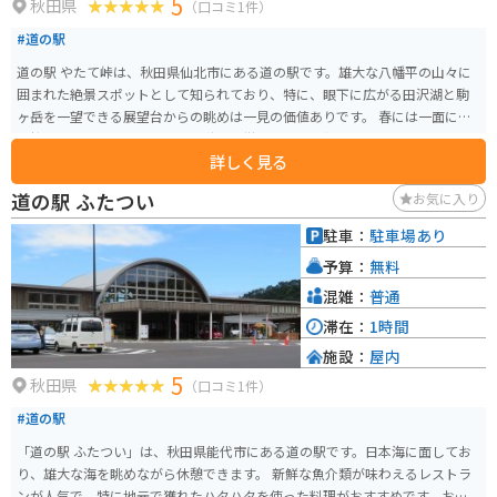
5
秋田県
（口コミ1件）
#道の駅
道の駅 やたて峠は、秋田県仙北市にある道の駅です。雄大な八幡平の山々に
囲まれた絶景スポットとして知られており、特に、眼下に広がる田沢湖と駒
ヶ岳を一望できる展望台からの眺めは一見の価値ありです。 春には一面に咲
く桜、夏には緑鮮やかな山々、秋には燃えるような紅葉と、四季折々の美し
詳しく見る
い風景を楽しむことができます。また、地元の特産品を販売するショップ
や、郷土料理を味わえるレストランも併設されており、ドライブ中の休憩に
道の駅 ふたつい
お気に入り
も最適です。 バイクで訪れる場合、駐車場も広く確保されているので安心で
す。ただし、山岳地帯のため、天候の変化に注意し、防寒対策をしっかりと
駐車：
駐車場あり
してからお出かけください。周辺には、田沢湖や乳頭温泉など、観光スポッ
予算：
無料
トも多数点在しているので、ツーリングの拠点としてもおすすめです。 道の
駅 やたて峠でしか手に入らないお土産としては、地元産の新鮮な野菜や山
混雑：
普通
菜、きのこなどが人気です。また、秋田名物のいぶりがっこや、きりたんぽ
滞在：
1時間
なども販売されています。
施設：
屋内
5
秋田県
（口コミ1件）
#道の駅
「道の駅 ふたつい」は、秋田県能代市にある道の駅です。日本海に面してお
り、雄大な海を眺めながら休憩できます。 新鮮な魚介類が味わえるレストラ
ンが人気で、特に地元で獲れたハタハタを使った料理がおすすめです。お土