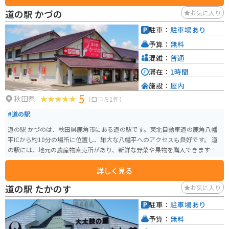
に立ち寄れるのも魅力です。 園内のカフェでは食事メニューに加え、「恋す
道の駅 かづの
お気に入り
るローズソーダ」やローズソフトなどここならではのスイーツも人気。近く
には秋田犬会館もあり、合わせて観光するのもおすすめです。アクセスしや
駐車：
駐車場あり
すく、バイクでのツーリング途中の休憩スポットとしても最適な場所です。
予算：
無料
混雑：
普通
滞在：
1時間
施設：
屋内
5
秋田県
（口コミ1件）
#道の駅
道の駅 かづのは、秋田県鹿角市にある道の駅です。東北自動車道の鹿角八幡
平ICから約10分の場所に位置し、雄大な八幡平へのアクセスも良好です。 道
の駅には、地元の農産物直売所があり、新鮮な野菜や果物を購入できます。
特に、山菜やきのこなど、山の幸が豊富に揃う時期はおすすめです。また、レ
詳しく見る
ストランでは、鹿角市の郷土料理である「きりたんぽ鍋」や「八幡平ポー
ク」を使った料理などを楽しむことができます。 バイクで訪れる場合、道の
道の駅 たかのす
お気に入り
駅には広い駐車場が完備されているので安心です。八幡平周辺は、景色が良
く、ワインディングロードも楽しめるので、ツーリングにも最適なエリアで
駐車：
駐車場あり
す。道の駅 かづのを拠点に、八幡平の雄大な自然を満喫してみてはいかがで
予算：
無料
しょうか。 周辺には、温泉施設やキャンプ場などもあり、観光拠点としても