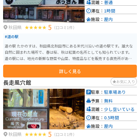
便利です。秋田県鹿角市を訪れた際には、ぜひ道の駅 かづのに立ち寄ってみ
混雑：
普通
てください。
滞在：
1時間
施設：
屋内
5
秋田県
（口コミ1件）
#道の駅
道の駅 たかのすは、秋田県北秋田市にある米代川沿いの道の駅です。雄大な
自然に囲まれた場所で、春は桜、秋は紅葉の名所としても知られています。
道の駅には、地元の新鮮な野菜や山菜、特産品などを販売する直売所があり
ます。中でも、比内地鶏を使った親子丼や、地元産のそば粉を使った手打ち
詳しく見る
そばが人気です。バイクで訪れる際は、道の駅の駐車場にバイク専用のスペ
ースがあるので安心です。 周辺には、秋田杉の美林が続く「秋田杉大材加工
長走風穴館
お気に入り
センター」や、地元の歴史や文化に触れられる「たかのす伝承館」など、見
どころも豊富です。また、道の駅から少し足を延ばせば、ブナの原生林が広
駐車：
駐車場あり
がる「森吉山」や、神秘的な青い湖面が美しい「田沢湖」など、自然豊かな
予算：
無料
観光スポットも点在しています。
混雑：
少し空いている
滞在：
0.5時間
施設：
屋内
5
秋田県
（口コミ1件）