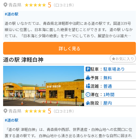
5
青森県
（口コミ1件）
#道の駅
道の駅 いなかだては、青森県北津軽郡中泊町にある道の駅です。国道339号
線沿いに位置し、日本海に面した絶景を望むことができます。 道の駅 いなか
だては、「日本海と夕陽の絶景」をテーマにしており、展望台からは雄大な
日本海と、条件が合えば息を呑むような美しい夕陽を眺めることができま
詳しく見る
す。施設内には、地元の新鮮な海産物をはじめ、農産物や特産品などを販売
する物産館、レストラン、軽食コーナーなどがあります。 バイクで訪れる場
道の駅 津軽白神
お気に入り
合、道の駅には広い駐車場が完備されているので安心です。周辺には、龍飛
崎や仏ヶ浦など、風光明媚な観光スポットも点在しており、ツーリングの拠
駐車：
駐車場あり
点としても最適です。 地元の名産品としては、中泊産のホタテや、糠漬けが
予算：
無料
有名です。道の駅 いなかだてでは、これらの特産品を販売しているほか、レ
ストランでも味わうことができます。
混雑：
普通
滞在：
1時間
施設：
屋内
5
青森県
（口コミ1件）
#道の駅
「道の駅 津軽白神」は、青森県中西部、世界遺産・白神山地への玄関口に位
置する道の駅です。 白神山地から湧き出る清らかな水と豊かな自然に囲まれ