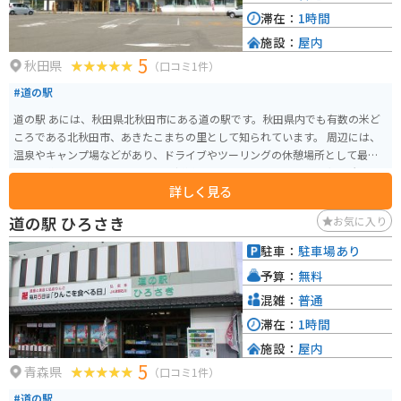
あるので注意が必要です。また、駐車場は広く、バイクの駐車スペースも確
滞在：
1時間
保されています。 十和田湖周辺は、自然豊かな場所で、四季折々の景色を楽
施設：
屋内
しむことができます。春の新緑、夏の深緑、秋の紅葉、冬の雪景色と、どの
5
季節に訪れても素晴らしい景色を堪能できます。また、周辺にはキャンプ場
秋田県
（口コミ1件）
や温泉宿などもあり、宿泊してゆっくりと観光することもおすすめです。 地
#道の駅
元の名産品としては、十和田湖で獲れるヒメマスを使った料理や、秋田名物
のきりたんぽ、稲庭うどん、比内地鶏などが挙げられます。道の駅 十和田湖
道の駅 あには、秋田県北秋田市にある道の駅です。秋田県内でも有数の米ど
のレストランでも、地元の食材を使った料理を楽しむことができます。 見ど
ころである北秋田市、あきたこまちの里として知られています。 周辺には、
ころとしては、十和田湖、奥入瀬渓流、乙女の像、瞰湖台などがあります。
温泉やキャンプ場などがあり、ドライブやツーリングの休憩場所として最適
瞰湖台からは十和田湖を一望でき、美しい景色を写真に収めることができま
です。道の駅には、地元でとれた新鮮な野菜や特産品を販売する直売所や、
す。
詳しく見る
郷土料理を提供するレストランがあります。 バイクで訪れる際は、道の駅の
駐車場にバイク専用の駐車スペースが用意されているので安心です。道の駅
道の駅 ひろさき
お気に入り
から眺めることができる雄大な山々は絶景で、自然を満喫することができま
す。地元の特産品としては、あきたこまちを使用したせんべいやお酒などが
駐車：
駐車場あり
人気です。道の駅 あにで、自然と地元の味覚を満喫してみてはいかがでしょ
予算：
無料
うか。
混雑：
普通
滞在：
1時間
施設：
屋内
5
青森県
（口コミ1件）
#道の駅