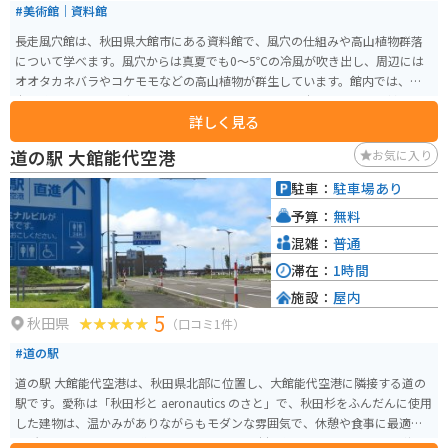
#美術館｜資料館
長走風穴館は、秋田県大館市にある資料館で、風穴の仕組みや高山植物群落
について学べます。風穴からは真夏でも0～5℃の冷風が吹き出し、周辺には
オオタカネバラやコケモモなどの高山植物が群生しています。館内では、風
穴の成り立ちや利用方法を紹介するパネル展示や、風穴の四季や高山植物の
詳しく見る
生育理由を解説するミニシアターがあります。 また、散策路が整備されてお
り、手軽に高山植物の観察が可能です。夏季には風穴の冷気を利用した自然
道の駅 大館能代空港
お気に入り
冷房が施され、環境に配慮した取り組みも行われています。
駐車：
駐車場あり
予算：
無料
混雑：
普通
滞在：
1時間
施設：
屋内
5
秋田県
（口コミ1件）
#道の駅
道の駅 大館能代空港は、秋田県北部に位置し、大館能代空港に隣接する道の
駅です。愛称は「秋田杉と aeronautics のさと」で、秋田杉をふんだんに使用
した建物は、温かみがありながらもモダンな雰囲気で、休憩や食事に最適な
場所となっています。 道の駅には、地元の食材を使ったレストランや、秋田