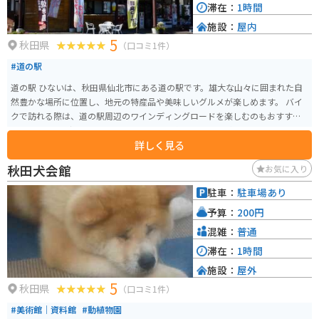
滞在：
1時間
施設：
屋内
5
秋田県
（口コミ1件）
#道の駅
道の駅 ひないは、秋田県仙北市にある道の駅です。雄大な山々に囲まれた自
然豊かな場所に位置し、地元の特産品や美味しいグルメが楽しめます。 バイ
クで訪れる際は、道の駅周辺のワインディングロードを楽しむのもおすすめ
です。特に、田沢湖や乳頭山へのルートは絶景ポイントが多いので、ぜひ立
詳しく見る
ち寄ってみてください。 地元の名産品としては、比内地鶏や稲庭うどんが有
名です。道の駅 ひないでは、これらの特産品を使った料理や、地元で採れた
秋田犬会館
お気に入り
新鮮な野菜を使った料理などを味わうことができます。また、お土産コーナ
ーも充実しており、旅の思い出にぴったりな一品が見つかるはずです。
駐車：
駐車場あり
予算：
200円
混雑：
普通
滞在：
1時間
施設：
屋外
5
秋田県
（口コミ1件）
#美術館｜資料館
#動植物園