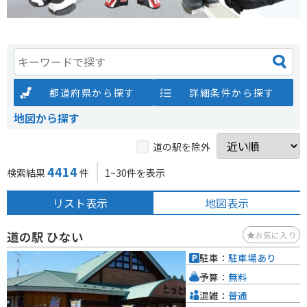
都道府県から探す
詳細条件から探す
地図から探す
道の駅を除外
4414
検索結果
件
1~30件を表示
リスト表示
地図表示
道の駅 ひない
お気に入り
駐車：
駐車場あり
予算：
無料
混雑：
普通