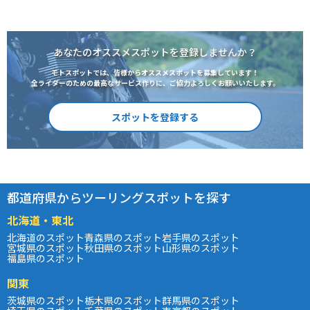
あなたのオススメスポットを登録しませんか？
モトスポットでは、皆様からオススメスポットを募集しています！
全ライダーのための最高なサービス作りに、ご協力よろしくお願いいたします。
スポットを登録する
都道府県からツーリングスポットを探す
北海道・東北
北海道のスポット
青森県のスポット
岩手県のスポット
宮城県のスポット
秋田県のスポット
山形県のスポット
福島県のスポット
関東
茨城県のスポット
栃木県のスポット
群馬県のスポット