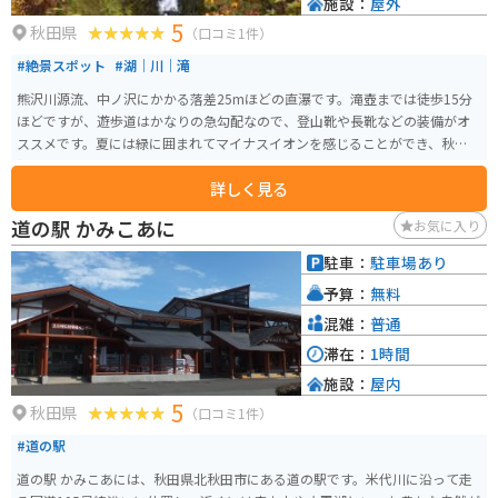
施設：
屋外
5
秋田県
（口コミ1件）
#絶景スポット
#湖｜川｜滝
熊沢川源流、中ノ沢にかかる落差25mほどの直瀑です。滝壺までは徒歩15分
ほどですが、遊歩道はかなりの急勾配なので、登山靴や長靴などの装備がオ
ススメです。夏には緑に囲まれてマイナスイオンを感じることができ、秋には
紅葉と滝の絶景を楽しむことができます。
詳しく見る
道の駅 かみこあに
お気に入り
駐車：
駐車場あり
予算：
無料
混雑：
普通
滞在：
1時間
施設：
屋内
5
秋田県
（口コミ1件）
#道の駅
道の駅 かみこあには、秋田県北秋田市にある道の駅です。米代川に沿って走