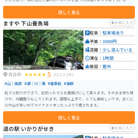
産には、ハタハタの加工品や、秋田名物のいぶりがっこなども販売していま
詳しく見る
す。 バイクで訪れる際は、日本海沿いの国道7号線を走行すると、道の駅にた
どり着きます。道の駅には広い駐車場が完備されているので安心です。 ま
ますや 下山養魚場
お気に入り
た、道の駅から徒歩圏内には、海水浴場やキャンプ場もあり、夏には多くの
観光客で賑わいます。周辺には、風力発電の風車が立ち並ぶ風景が広がって
駐車：
駐車場あり
おり、自然を感じながらツーリングを楽しむことができます。
予算：
3000円
混雑：
少し混んでいる
滞在：
1時間
施設：
屋外
5
青森県
（口コミ1件）
#山｜高原
#湖｜川｜滝
#食事処
#海鮮
虹マス釣りができて、虹釣ったマスを唐揚げにして貰えます。そのまま持ち帰
りや、内臓取りもしてくれます。調理も上手で、とても美味しいです。近くに
川や山が多いのでマイナスイオンたっぷりで癒されます。
詳しく見る
道の駅 いかりがせき
お気に入り