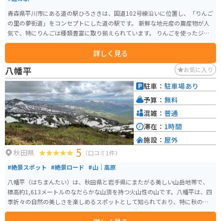
青森県平川市にある道の駅ひろさきは、国道102号線沿いに位置し、「りんご
の里の夢街道」をコンセプトにした道の駅です。 新鮮な地元産の農産物が人
気で、特にりんごは種類豊富に取り揃えられています。 りんごを使ったジュ
ースやソフトクリーム、アップルパイなどの加工品も充実しており、お土産
詳しく見る
にもおすすめです。 レストランでは、地元産の食材を使った料理を楽しむこ
とができます。 特に、りんごを使ったカレーやラーメンはここでしか味わえ
八幡平
お気に入り
ない人気メニューです。 バイクで訪れる際は、広々とした駐車場があるので
安心です。 道の駅周辺には、猿賀神社や盛美園など、観光スポットも点在し
駐車：
駐車場あり
ているので、観光の拠点としても便利です。 【おすすめポイント】 * リンゴ
予算：
無料
の種類が豊富！ * リンゴを使ったグルメが楽しめる！ * 広々とした駐車場あ
り！
混雑：
普通
滞在：
1時間
施設：
屋外
5
秋田県
（口コミ1件）
#絶景スポット
#絶景ロード
#山｜高原
八幡平（はちまんたい）は、秋田県と岩手県にまたがる美しい山岳地帯で、
標高約1,613メートルのなだらかな山頂を持つ火山性の山です。八幡平は、四
季折々の自然の美しさを楽しめるスポットとして知られており、特に秋の紅
葉や夏の高山植物が人気です。山頂付近には八幡沼や鏡沼といった湿原地帯