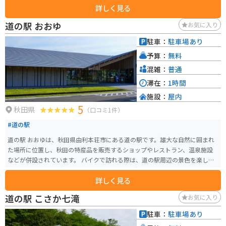
詳しく見る
県の名産品を販売するショップがあり、お土産探しにも最適です。また、展
望デッキからは、飛行機の離着陸を間近で見ることができ、飛行機好きには
道の駅 おおゆ
お気に入り
たまらないスポットとなっています。 バイクで訪れる場合、道の駅には広い
駐車場が完備されているので安心です。周辺には、世界遺産の白神山地や、
駐車：
駐車場あり
十和田八幡平国立公園など、自然豊かな観光スポットも多く、ツーリングの
予算：
無料
拠点としても最適な場所と言えるでしょう。秋田の豊かな自然と食を満喫で
きる道の駅 大館能代空港に、ぜひ一度足を運んでみてください。
混雑：
普通
滞在：
1時間
施設：
屋内
5
秋田県
（口コミ1件）
#道の駅
道の駅 おおゆは、秋田県由利本荘市にある道の駅です。雄大な自然に囲まれ
た場所に位置し、秋田の特産品を販売するショップやレストラン、温泉施設
などが併設されています。 バイクで訪れる際は、道の駅周辺の景色を楽しみ
ながらのツーリングがおすすめです。特に、鳥海ブルーラインは絶景ポイン
詳しく見る
トとしても知られており、日本海と鳥海山の雄大なパノラマを楽しむことが
できます。 道の駅おおゆでは、地元で採れた新鮮な野菜や果物、特産品など
道の駅 こさか七滝
お気に入り
を購入することができます。また、レストランでは、地元の食材をふんだん
に使った郷土料理や、ここでしか味わえないオリジナルメニューを楽しむこ
駐車：
駐車場あり
とができます。 周辺には、鳥海山や日本海など、自然豊かな観光スポットも