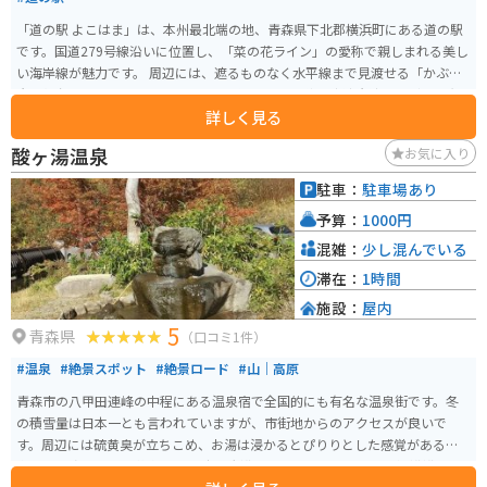
「道の駅 よこはま」は、本州最北端の地、青森県下北郡横浜町にある道の駅
です。国道279号線沿いに位置し、「菜の花ライン」の愛称で親しまれる美し
い海岸線が魅力です。 周辺には、遮るものなく水平線まで見渡せる「かぶと
岩展望台」や、パワースポットとして知られる「猿ヶ森溶岩流」など、風光
詳しく見る
明媚な観光スポットが点在しています。道の駅では、地元産の新鮮な海産物
や農産物が販売されており、特に横浜町産のホタテは絶品です。レストラン
酸ヶ湯温泉
お気に入り
では、ホタテをはじめとする地元の食材をふんだんに使った料理を楽しむこ
とができます。バイクで訪れる際は、日本海を望む海岸線を爽快に駆け抜け
駐車：
駐車場あり
ることができます。風を感じながら、雄大な景色を満喫できるのも魅力です。
予算：
1000円
横浜町は、菜の花の生産が盛んなことでも知られており、春には一面に広が
る黄色の絨毯を楽しむことができます。また、毎年8月には「よこはまシーサ
混雑：
少し混んでいる
イドマラソン」が開催され、多くのランナーが訪れます。道の駅 よこはま
滞在：
1時間
は、観光の拠点として、休憩場所として、ぜひ立ち寄りたいスポットです。
施設：
屋内
5
青森県
（口コミ1件）
#温泉
#絶景スポット
#絶景ロード
#山｜高原
青森市の八甲田連峰の中程にある温泉宿で全国的にも有名な温泉街です。冬
の積雪量は日本一とも言われていますが、市街地からのアクセスが良いで
す。周辺には硫黄臭が立ちこめ、お湯は浸かるとぴりりとした感覚がある県
内でも濃度の濃い硫黄泉です。 広い大浴場は千人風呂と呼ばれる混浴浴場