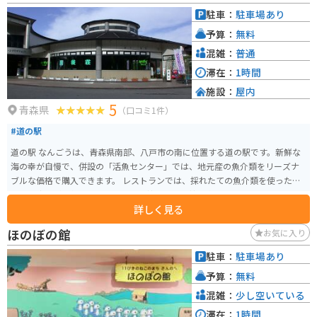
ングの拠点としても最適です。
駐車：
駐車場あり
予算：
無料
混雑：
普通
滞在：
1時間
施設：
屋内
5
青森県
（口コミ1件）
#道の駅
道の駅 なんごうは、青森県南部、八戸市の南に位置する道の駅です。新鮮な
海の幸が自慢で、併設の「活魚センター」では、地元産の魚介類をリーズナ
ブルな価格で購入できます。 レストランでは、採れたての魚介類を使った丼
ぶりや定食が人気です。特に、ウニ丼やイクラ丼は絶品なので、ぜひ味わっ
詳しく見る
てみてください。また、軽食コーナーでは、ホタテやイカなどの浜焼きも楽
しめます。 バイクで訪れる際は、太平洋に面した海岸線を走る国道45号線か
ほのぼの館
お気に入り
らアクセスできます。道の駅には、広々とした駐車場が完備されているので
安心です。周辺には、種差海岸や蕪島など、風光明媚な観光スポットも点在し
駐車：
駐車場あり
ているので、ツーリングの拠点にも最適です。 【おすすめポイント】 - 新鮮
予算：
無料
な魚介類を堪能できる - 太平洋を望む絶景スポット - バイクツーリングの拠点
に最適
混雑：
少し空いている
滞在：
1時間