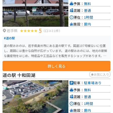
予算：
無料
トです。
混雑：
普通
滞在：
1時間
施設：
屋内
5
岩手県
（口コミ1件）
#道の駅
道の駅おおのは、岩手県奥州市にある道の駅です。国道107号線沿いに位置
し、周囲には豊かな自然が広がっています。 道の駅おおのには、地元の新鮮
な農産物をはじめ、特産品や工芸品などを販売するショップがあります。特
に、地元で採れた新鮮な野菜や果物は人気があります。また、レストランで
詳しく見る
は、地元の食材を使用した郷土料理や麺類などを味わうことができます。 バ
イクで訪れる場合、道の駅おおのは広い駐車場を備えているため、安心して
道の駅 十和田湖
お気に入り
駐車できます。周辺には、奥州藤原氏の歴史を感じられる史跡や、自然豊か
な公園など、ツーリングスポットも点在しています。 道の駅おおのは、地元
駐車：
駐車場あり
の人々との交流も楽しめる場所です。訪れた際には、ぜひ地元の人々に声を
予算：
無料
かけてみてください。地元の穴場情報などを教えてもらえるかもしれませ
ん。
混雑：
普通
滞在：
1時間
施設：
屋内