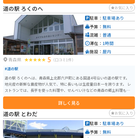
場も広く、休憩場所としても最適です。 春は新緑、秋は紅葉と、四季折々の
道の駅 ろくのへ
お気に入り
景色が楽しめるのも魅力です。周辺には、奥入瀬渓流や十和田湖、八甲田山
など、自然豊かな観光スポットも点在しており、観光拠点としても最適な場
駐車：
駐車場あり
所です。
予算：
無料
混雑：
普通
滞在：
1時間
施設：
屋内
5
青森県
（口コミ1件）
#道の駅
道の駅 ろくのへは、青森県上北郡六戸町にある国道4号沿いの道の駅です。
地元産の新鮮な農産物が人気で、特に長いもは生産量日本一を誇ります。 レ
ストランでは、長芋を使った料理や、せんべい汁などの青森の郷土料理も楽
しめます。 バイクで訪れる際は、広々とした駐車場があるので安心です。 周
詳しく見る
辺には、国宝に指定されている「是川遺跡」など、歴史的な観光スポットも
点在しています。 六戸町は、長芋の他にも、りんごやにんにくなどの特産品
道の駅 とわだ
お気に入り
も有名です。 お土産にいかがでしょうか。
駐車：
駐車場あり
予算：
無料