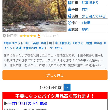
駅から徒歩5分ですのでアクセスも良好です。
駐車：
駐車場あり
予算：
無料
混雑：
少し混んでいる
滞在：
1時間
施設：
屋内
5
秋田県
（口コミ1件）
#絶景スポット
#山｜高原
#湖｜川｜滝
#食事処
#カフェ｜軽食
#林道
#
イベント体験
#宿泊施設
#スイーツ
#お肉
廃校になった小学校を利用したカフェ・宿泊施設です。木造の校舎と懐かし
い机や椅子で食事ができます。カフェでは地元食材（かづの牛・八幡平ポー
ク・北限の桃）をメニューに取り入れています。施設は主だった道路沿いに
あり、アクセスしやすいです。施設のすぐ外から散策道が整備されていて、林
詳しく見る
と滝を楽しめます。観光名所の奥入瀬渓流と近いエリアにあります。
1~30件/4418件
>
不要になったバイク用品高く売れます！
▶︎
手数料無料の宅配買取