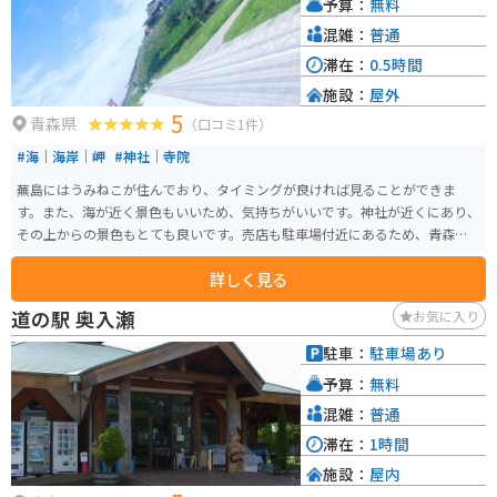
予算：
無料
混雑：
普通
滞在：
0.5時間
施設：
屋外
5
青森県
（口コミ1件）
#海｜海岸｜岬
#神社｜寺院
蕪島にはうみねこが住んでおり、タイミングが良ければ見ることができま
す。また、海が近く景色もいいため、気持ちがいいです。神社が近くにあり、
その上からの景色もとても良いです。売店も駐車場付近にあるため、青森の
お土産を買うのにも便利です。
詳しく見る
道の駅 奥入瀬
お気に入り
駐車：
駐車場あり
予算：
無料
混雑：
普通
滞在：
1時間
施設：
屋内