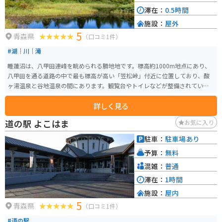
滞在：
0.5時間
施設：
屋外
5
青森県
（口コミ1件）
#湖｜川｜滝
睡蓮沼は、八甲田連峰を眺められる勝地地です。標高約1000m地点にあり、
八甲田を通る道路の中で最も標高が高い「笠松峠」付近に位置しており、酸
ヶ湯温泉と谷地温泉の間にあります。観覧台やトイレなどが整備されていま
す。多くの行楽客が立ち寄る癒しのスポットです。 また、名前の由来となっ
詳しく見る
たエゾヒツジグサが生息しており、夏場には白く綺麗な花を咲かせます。秋
には紅葉が彩り、八甲田連峰が美しく眺望できます。睡蓮沼はバス停もあ
道の駅 よこはま
お気に入り
り、八甲田の風景を楽しむことができます。
駐車：
駐車場あり
予算：
無料
混雑：
普通
滞在：
1時間
施設：
屋内
5
青森県
（口コミ1件）
#道の駅