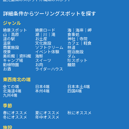
詳細条件からツーリングスポットを探す
ジャンル
絶景スポット
絶景ロード
海｜海岸｜岬
山｜高原
湖｜川｜滝
食事処
道の駅
お土産
神社｜寺院
温泉
文化施設
カフェ｜軽食
商業施設
ソフトクリーム
林道
夜景
イベント体験
宿泊施設
美術館｜資料館
海鮮
ダム
キャンプ場
スイーツ
珍スポット
動植物園
お肉
麺類
お酒
ライダーハウス
東西南北の端
全ての端
日本4端
日本本土4端
北海道4端
本州4端
四国4端
九州4端
季節
春にオススメ
夏にオススメ
秋にオススメ
冬にオススメ
年中オススメ
施設