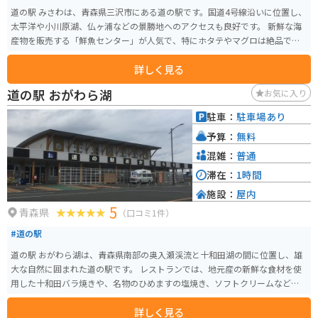
道の駅 みさわは、青森県三沢市にある道の駅です。国道4号線沿いに位置し、
太平洋や小川原湖、仏ヶ浦などの景勝地へのアクセスも良好です。 新鮮な海
産物を販売する「鮮魚センター」が人気で、特にホタテやマグロは絶品で
す。レストランでは、ここでしか味わえないオリジナルメニューも楽しむこ
詳しく見る
とができます。 バイクで訪れる際は、広々とした駐車場があるので安心で
す。周辺には、太平洋を望む絶景ロード「みちのく潮風トレイル」など、ツー
道の駅 おがわら湖
お気に入り
リングに最適なスポットも点在しています。 道の駅 みさわは、三沢市の特産
品である「三沢パイカカレー」や、りんごを使ったスイーツなども販売して
駐車：
駐車場あり
おり、お土産探しにも最適です。
予算：
無料
混雑：
普通
滞在：
1時間
施設：
屋内
5
青森県
（口コミ1件）
#道の駅
道の駅 おがわら湖は、青森県南部の奥入瀬渓流と十和田湖の間に位置し、雄
大な自然に囲まれた道の駅です。 レストランでは、地元産の新鮮な食材を使
用した十和田バラ焼きや、名物のひめますの塩焼き、ソフトクリームなどが
楽しめます。 お土産コーナーには、りんごやにんにくなどの特産品や、工芸
詳しく見る
品など、旅の思い出になる品々が揃っています。 バイクで訪れる方は、駐車