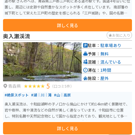
道の駅 さんのへは、青森県三戸郡三戸町にある道の駅です。国道4号沿いに位
置し、周辺には史跡や自然豊かなスポットが多く点在しています。 南部藩の
城下町として栄えた三戸町の歴史を感じられる「三戸城跡」や、国の名勝に
指定されている景勝地「奥入瀬渓流」へのアクセスも良好です。道の駅に
詳しく見る
は、地元の特産品を販売するショップやレストランがあり、新鮮な野菜や果
物、加工品などを購入できます。特に、りんごやニンニクなど、青森県産の食
奥入瀬渓流
お気に入り
材を使った商品が人気です。 バイクで訪れる際は、道の駅の駐車場にバイク
専用のスペースが用意されているので安心です。周辺の道路は、奥入瀬渓流
駐車：
駐車場あり
など、景色が良いワインディングロードが多いので、ツーリングにも最適で
予算：
無料
す。
混雑：
混んでいる
滞在：
1時間
施設：
屋外
5
青森県
（口コミ5件）
#絶景スポット
#湖｜川｜滝
#山｜高原
奥入瀬渓流は、十和田湖畔の子ノ口から焼山にかけて約14km続く景勝地で、
岩や樹林、滝や清流などの自然が美しく連なっています。十和田市に位置
し、特別名勝や天然記念物として国から指定されており、観光地として多く
の人々に人気があります。 渓流沿いには車道と遊歩道が整備されており「銚
詳しく見る
子大滝」や「阿修羅の流れ」などの名所を含む多彩な景色を楽しむことがで
きます。四季それぞれの風情を持ち、散歩やドライブ、リラックスする場と