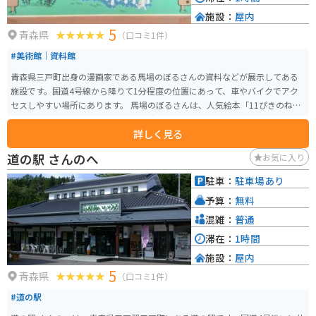
施設：
屋内
5
青森県
（口コミ1件）
#美術館｜資料館
青森県三戸町出身の漫画家である馬場のぼるさんの資料などが展示してある
施設です。国道4号線から降りて1分程度の位置にあって、車やバイクでアク
セスしやすい場所にあります。 馬場のぼるさんは、人気絵本「11ぴきのね
こ」の作者で、三戸町では、それを活用したまちづくりを行っています。 ほ
詳しく見る
のぼの館は、3つのコンセプトで構成されています。 ・馬場のぼるさんについ
て学ぶ：馬場さんの幼少期からの資料が展示してあり、その人となりを知る
道の駅 さんのへ
お気に入り
ことができます。 ・馬場のぼるそんの作品に触れる：馬場さんの代表作「11
ぴきのねこ」シリーズはもちろん、その他の絵本を読んだり、拡大された作
駐車：
駐車場あり
品のレプリカなどを楽しむことができます。 ・作品の世界に入り込む：館内
予算：
無料
の至る所に、作品から飛び出したキャラクターたちがいたり、フォトフレー
ムや壁一面に作品のワンシーンが描かれたウォールアートなど、フォトスポ
混雑：
普通
ットがたくさんあります。 子供だけではなく、大人も楽しめるスポットで
滞在：
1時間
す。
施設：
屋内
5
青森県
（口コミ1件）
#道の駅