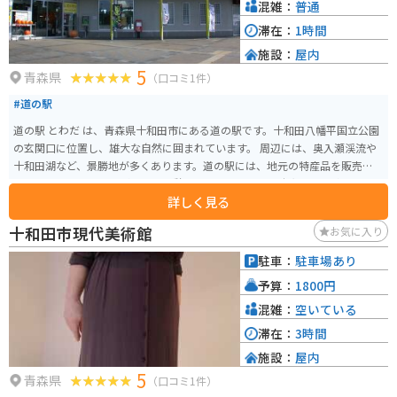
混雑：
普通
滞在：
1時間
施設：
屋内
5
青森県
（口コミ1件）
#道の駅
道の駅 とわだ は、青森県十和田市にある道の駅です。十和田八幡平国立公園
の玄関口に位置し、雄大な自然に囲まれています。 周辺には、奥入瀬渓流や
十和田湖など、景勝地が多くあります。道の駅には、地元の特産品を販売する
ショップやレストランがあり、休憩に最適です。特に、十和田バラ焼きやせ
詳しく見る
んべい汁などの郷土料理がおすすめです。 バイクで訪れる場合、道の駅から
奥入瀬渓流までの道のりは、ワインディングロードが続くので、ツーリング
十和田市現代美術館
お気に入り
にも最適です。ただし、野生動物との遭遇に注意が必要です。また、春には
桜、秋には紅葉と、四季折々の景色を楽しむことができます。道の駅には、
駐車：
駐車場あり
広々とした駐車場も完備されているので、安心してバイクを停めることがで
予算：
1800円
きます。
混雑：
空いている
滞在：
3時間
施設：
屋内
5
青森県
（口コミ1件）