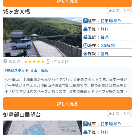
詳しく見る
で、湯あみのレンタルや男女別の時間帯も設けられています。近くにはキャ
ンプ場やトレッキングコース、スキー場もあり、夏も冬も観光客集まるスポ
城ヶ倉大橋
お気に入り
ットです。
駐車：
駐車場あり
予算：
無料
混雑：
普通
滞在：
0.5時間
施設：
屋外
5
青森県
（口コミ1件）
#絶景スポット
#山｜高原
八甲田山、十和田湖から車やバイクで行ける絶景スポットです。日本一長い
アーチ橋から見える八甲田山や青森市街は絶景です。橋の両端には駐車場と
小さいですが休憩スペースがあります。道中の峠道もドライブが好きな方な
ら楽しい道です。
詳しく見る
御鼻部山展望台
お気に入り
駐車：
駐車場あり
予算：
無料