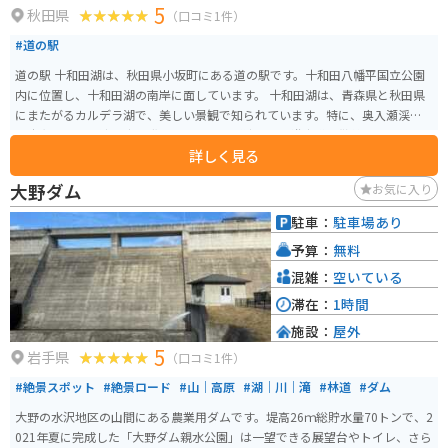
5
秋田県
（口コミ1件）
#道の駅
道の駅 十和田湖は、秋田県小坂町にある道の駅です。十和田八幡平国立公園
内に位置し、十和田湖の南岸に面しています。 十和田湖は、青森県と秋田県
にまたがるカルデラ湖で、美しい景観で知られています。特に、奥入瀬渓流
は十和田湖から流れ出す唯一の河川で、渓流沿いの遊歩道は散策に最適で
詳しく見る
す。新緑や紅葉の時期は特に美しく、多くの観光客が訪れます。湖畔には遊覧
船乗り場もあり、湖上から景色を楽しむこともできます。 道の駅 十和田湖
大野ダム
お気に入り
は、休憩所やレストラン、売店などが併設されており、十和田湖観光の拠点
として便利です。売店では、地元の特産品やお土産を購入することができま
駐車：
駐車場あり
す。また、近隣には温泉施設もあり、ゆったりと過ごすことができます。 バ
予算：
無料
イクで訪れる場合は、奥入瀬渓流の道路は快適に走ることができ、景色を楽
しみながらツーリングを楽しめます。ただし、奥入瀬渓流は一方通行区間が
混雑：
空いている
あるので注意が必要です。また、駐車場は広く、バイクの駐車スペースも確
滞在：
1時間
保されています。 十和田湖周辺は、自然豊かな場所で、四季折々の景色を楽
施設：
屋外
しむことができます。春の新緑、夏の深緑、秋の紅葉、冬の雪景色と、どの
5
季節に訪れても素晴らしい景色を堪能できます。また、周辺にはキャンプ場
岩手県
（口コミ1件）
や温泉宿などもあり、宿泊してゆっくりと観光することもおすすめです。 地
#絶景スポット
#絶景ロード
#山｜高原
#湖｜川｜滝
#林道
#ダム
元の名産品としては、十和田湖で獲れるヒメマスを使った料理や、秋田名物
のきりたんぽ、稲庭うどん、比内地鶏などが挙げられます。道の駅 十和田湖
大野の水沢地区の山間にある農業用ダムです。堤高26ｍ総貯水量70トンで、2
のレストランでも、地元の食材を使った料理を楽しむことができます。 見ど
021年夏に完成した「大野ダム親水公園」は一望できる展望台やトイレ、さら