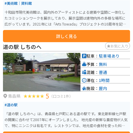
#美術館｜資料館
十和田市現代美術館は、国内外のアーティストによる建築や空間に一体化し
たコミッションワークを展示しており、展示空間は建物内外の多様な場所に
広がっています。2021年には「Arts Towada」プロジェクトの10周年を記念
して、常設作品の入れ替えや展示室の増築が行われました。 美術館の建築
詳しく見る
は、各展示室を独立させて分散配置し、ガラスの廊下で結んでいる特徴があ
ります。この設計は、都市の景観との連続性や屋内外の体験を重視していま
道の駅 しちのへ
お気に入り
す。 「Arts Towada」プロジェクトは十和田市の「官庁街通り」を一つの美
術館として、様々なアート作品を展開するコンセプトであり、パブリックア
駐車：
駐車場あり
ートやストリートファニチャーが通りに点在しています。美術館内外で草間
予算：
無料
彌生やロン・ミュエクなどのアーティストの作品を鑑賞でき、撮影が許可さ
れている作品も多いため、写真を通じての鑑賞も楽しめます。
混雑：
普通
滞在：
1時間
施設：
屋内
5
青森県
（口コミ1件）
#道の駅
「道の駅 しちのへ」は、青森県七戸町にある道の駅です。東北新幹線七戸駅
の開業に合わせて2007年にオープンしました。 地元産の新鮮な農産物が人気
で、特にニンニクは有名です。レストランでは、地元産の食材を使った料理
を楽しむことができます。 バイクで訪れる場合、駐車場は広々としており、