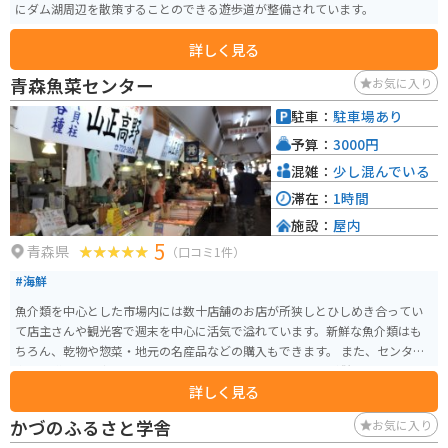
ころとしては、十和田湖、奥入瀬渓流、乙女の像、瞰湖台などがあります。
にダム湖周辺を散策することのできる遊歩道が整備されています。
瞰湖台からは十和田湖を一望でき、美しい景色を写真に収めることができま
す。
詳しく見る
青森魚菜センター
お気に入り
駐車：
駐車場あり
予算：
3000円
混雑：
少し混んでいる
滞在：
1時間
施設：
屋内
5
青森県
（口コミ1件）
#海鮮
魚介類を中心とした市場内には数十店舗のお店が所狭しとひしめき合ってい
て店主さんや観光客で週末を中心に活気で溢れています。新鮮な魚介類はも
ちろん、乾物や惣菜・地元の名産品などの購入もできます。 また、センター
内には購入した商品をその場で食せるイートインスペースが併設されてお
詳しく見る
り、用意して頂いた丼ご飯の上に海鮮を乗せて食べる通称「元祖のっけ丼」
の市場でもあります。幾つかの店舗さんでは味噌汁なども販売しております
かづのふるさと学舎
お気に入り
ので、まさに自分で具材を選んでオリジナル海鮮定食を堪能できます。青森