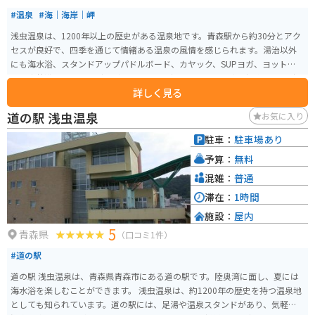
#温泉
#海｜海岸｜岬
浅虫温泉は、1200年以上の歴史がある温泉地です。青森駅から約30分とアク
セスが良好で、四季を通じて情緒ある温泉の風情を感じられます。湯治以外
にも海水浴、スタンドアップパドルボード、カヤック、SUPヨガ、ヨット、釣
り、森林浴ウォーキングなどのレジャーも沢山あります。浅虫温泉は平安時
詳しく見る
代に円光大師により発見され、鹿が湯浴みするのを見て村人に入浴を勧めら
れたといわれています。 温泉は無色透明で、無味無臭で、肌に優しい湯ざわ
道の駅 浅虫温泉
お気に入り
りです。効能としては、神経痛、リウマチ、腰痛、婦人病、皮膚病などの治療
に効果があり、保湿力もあり、美肌効果も期待できます。浅虫温泉は、東側
駐車：
駐車場あり
には昔ながらの温泉旅館や食堂があり、懐かしい日本の温泉街といった雰囲
予算：
無料
気があります。西側には海浜公園「サンセットビーチあさむし」があり、ビ
ーチやウインドサーフィン、ヨット、釣りなどの海を堪能することができま
混雑：
普通
す。
滞在：
1時間
施設：
屋内
5
青森県
（口コミ1件）
#道の駅
道の駅 浅虫温泉は、青森県青森市にある道の駅です。陸奥湾に面し、夏には
海水浴を楽しむことができます。 浅虫温泉は、約1200年の歴史を持つ温泉地
としても知られています。道の駅には、足湯や温泉スタンドがあり、気軽に