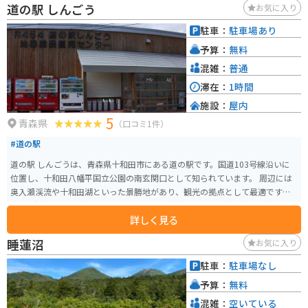
道の駅 しんごう
お気に入り
しての楽しみ方ができるスポットです。
駐車：
駐車場あり
予算：
無料
混雑：
普通
滞在：
1時間
施設：
屋内
5
青森県
（口コミ1件）
#道の駅
道の駅 しんごうは、青森県十和田市にある道の駅です。国道103号線沿いに
位置し、十和田八幡平国立公園の南玄関口として知られています。 周辺には
奥入瀬渓流や十和田湖といった景勝地があり、観光の拠点として最適です。
また、温泉施設「奥入瀬ろまんパーク」も隣接しており、旅の疲れを癒やす
詳しく見る
ことができます。 地元の特産品を販売するショップでは、新鮮な野菜や果
物、手作りの加工品などが購入できます。レストランでは、地元の食材を活
睡蓮沼
お気に入り
かした料理を楽しむことができます。 バイクで訪れる場合、駐車場も広く、
休憩場所としても利用しやすいです。奥入瀬渓流や十和田湖周辺のワインデ
駐車：
駐車場なし
ィングロードは、ツーリングにもおすすめです。 道の駅 しんごうは、自然豊
予算：
無料
かな環境の中で、地元の魅力を満喫できる場所です。
混雑：
空いている