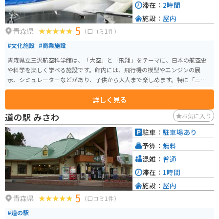
滞在：
2時間
施設：
屋内
5
青森県
（口コミ1件）
#文化施設
#商業施設
青森県立三沢航空科学館は、「大空」と「飛翔」をテーマに、日本の航空史
や科学を楽しく学べる施設です。館内には、飛行機の模型やエンジンの展
示、シミュレーターなどがあり、子供から大人まで楽しめます。特に「三沢
市おおぞら広場」には、実際に使用されていた日米軍用機11機が展示されて
詳しく見る
おり、ジェット機、プロペラ機、戦闘機、輸送機などを間近で見ることがで
きます。中でもYS-11やホンダジェットなどの展示が人気です。 また、館内に
道の駅 みさわ
お気に入り
は航空機の歴史や科学原理を学べる展示が充実しており、体験型の展示物も
多いため、科学に対する興味を深めることができます。シミュレーターを使
駐車：
駐車場あり
ってパイロット気分を味わうこともでき、子供たちに大変人気です。三沢空港
予算：
無料
に隣接しており、アクセスも良好です。青森の観光を楽しむ中で、ぜひ立ち
寄ってみたいスポットです。
混雑：
普通
滞在：
1時間
施設：
屋内
5
青森県
（口コミ1件）
#道の駅