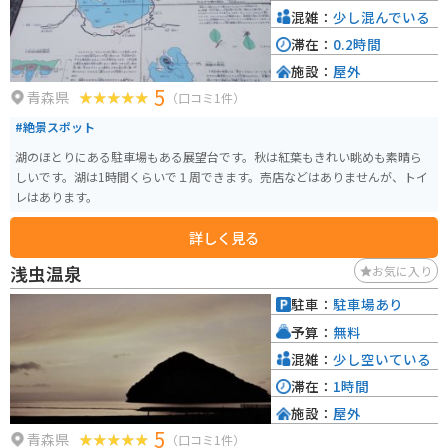
混雑：
少し混んでいる
滞在：
0.2時間
施設：
屋外
5
青森県
（口コミ1件）
#絶景スポット
湖のほとりにある駐車場もある展望台です。秋は紅葉もきれい眺めも素晴ら
しいです。湖は1時間くらいで１周できます。売店などはありませんが、トイ
レはあります。
詳しく見る
浅虫温泉
お気に入り
駐車：
駐車場あり
予算：
無料
混雑：
少し空いている
滞在：
1時間
施設：
屋外
5
青森県
（口コミ1件）