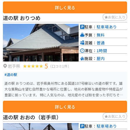
温泉を楽しむことができます。また、地元でとれた新鮮な魚介類を味わえる
詳しく見る
飲食店や、青森県の名産品を販売するショップなどもあります。 バイクで訪
れる場合は、道の駅の駐車場にバイク専用のスペースがあります。周辺に
道の駅 おりつめ
お気に入り
は、風光明媚な海岸線や山岳道路など、ツーリングに最適なルートがたくさ
んあります。 青森県の名産品としては、りんご、ねぶた漬け、せんべい汁な
駐車：
駐車場あり
どが有名です。道の駅でも購入できますので、お土産にいかがでしょうか。
予算：
無料
混雑：
普通
滞在：
1時間
施設：
屋内
5
岩手県
（口コミ1件）
#道の駅
道の駅 おりつめは、岩手県奥州市にある国道107号線沿いの道の駅です。雄
大な栗駒山を望む自然豊かな場所に位置し、地元の新鮮な農産物や特産品が
豊富に揃っています。 特に人気なのは、地元産のそば粉を使った手打ちそば
や、旬の山菜を使った料理です。また、栗駒山の伏流水を使用した豆腐や、
詳しく見る
地元産の牛乳を使ったソフトクリームもおすすめです。バイクで訪れた際に
は、広々とした駐車場があるので安心です。栗駒山へのツーリングの拠点と
道の駅 おおの（岩手県）
お気に入り
しても最適です。 周辺には、世界遺産「平泉」や、温泉地として知られる
「須川高原温泉」など、観光スポットも充実しています。自然と歴史、そして
駐車：
駐車場あり
グルメを満喫できる道の駅 おりつめは、岩手観光にぜひ立ち寄りたいスポッ