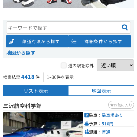
都道府県から探す
詳細条件から探す
地図から探す
道の駅を除外
4418
検索結果
件
1~30件を表示
リスト表示
地図表示
三沢航空科学館
お気に入り
駐車：
駐車場あり
予算：
510円
混雑：
普通