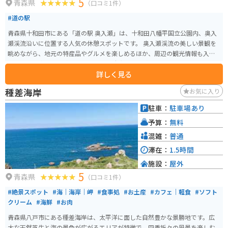
5
青森県
（口コミ1件）
#道の駅
青森県十和田市にある「道の駅 奥入瀬」は、十和田八幡平国立公園内、奥入
瀬渓流沿いに位置する人気の休憩スポットです。 奥入瀬渓流の美しい景観を
眺めながら、地元の特産品やグルメを楽しめるほか、周辺の観光情報も入手
できます。 名物の「奥入瀬そば」や「十和田バラ焼き」はぜひ味わいたい一
詳しく見る
品。 お土産には、青森県産のりんごを使ったジュースやお菓子、地元で作ら
れた工芸品などが人気です。 バイクで訪れる際は、駐車場も広々としている
種差海岸
お気に入り
ので安心です。 奥入瀬渓流沿いのワインディングロードは、景色も良く、ツ
ーリングにも最適です。 ただし、紅葉シーズンなどは大変混雑するので、時
駐車：
駐車場あり
間に余裕を持って訪れることをおすすめします。
予算：
無料
混雑：
普通
滞在：
1.5時間
施設：
屋外
5
青森県
（口コミ1件）
#絶景スポット
#海｜海岸｜岬
#食事処
#お土産
#カフェ｜軽食
#ソフト
クリーム
#海鮮
#お肉
青森県八戸市にある種差海岸は、太平洋に面した自然豊かな景勝地です。広
大な天然芝生と海の景色が広がるエリアが特徴で、四季折々の風景を楽しむ