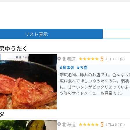
リスト表示
房ゆうたく
5
北海道
（口コミ1件）
#食事処
#お肉
帯広名物、豚丼のお店です。色んなお
度は食べてほしいゆうたくの味。網焼
に、甘辛いタレがピッタリあっていま
ツ等のサイドメニューも豊富です。
ダ
5
北海道
（口コミ1件）