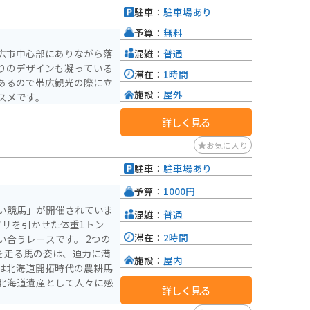
駐車：
駐車場あり
予算：
無料
混雑：
普通
広市中心部にありながら落
りのデザインも凝っている
滞在：
1時間
あるので帯広観光の際に立
施設：
屋外
スメです。
詳しく見る
お気に入り
駐車：
駐車場あり
予算：
1000円
い競馬」が開催されていま
混雑：
普通
ソリを引かせた体重1トン
滞在：
2時間
うレースです。 2つの
を走る馬の姿は、迫力に満
施設：
屋内
は北海道開拓時代の農耕馬
北海道遺産として人々に感
詳しく見る