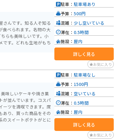
駐車：
駐車場あり
予算：
500円
混雑：
少し空いている
屋さんです。知る人ぞ知る
が食べられます。名物の大
滞在：
0.5時間
どちらも美味しいです。小
施設：
屋内
メです。どれも生地がもち
詳しく見る
お気に入り
駐車：
駐車場なし
予算：
1500円
混雑：
空いている
。美味しいケーキや焼き菓
トが並んでいます。コスパ
滞在：
0.5時間
イーツを満喫できます。席
施設：
屋内
もあり、買った商品をその
系のスイートポテトがとに
詳しく見る
お気に入り