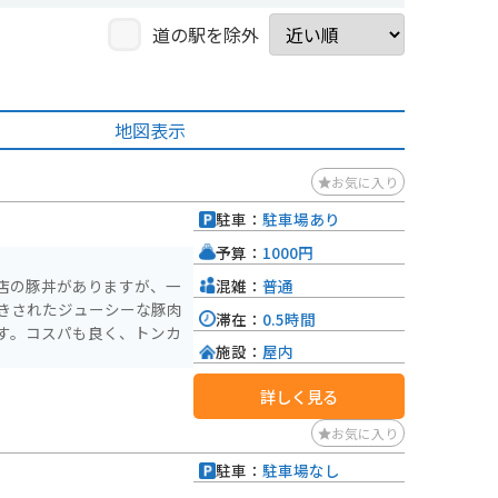
道の駅を除外
地図表示
お気に入り
駐車：
駐車場あり
予算：
1000円
混雑：
普通
店の豚丼がありますが、一
きされたジューシーな豚肉
滞在：
0.5時間
す。コスパも良く、トンカ
施設：
屋内
詳しく見る
お気に入り
駐車：
駐車場なし