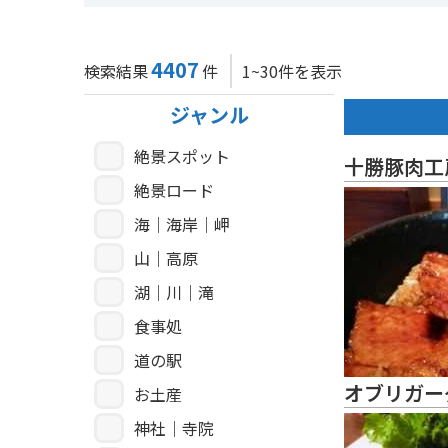
4407
検索結果
件
1~30件を表示
ジャンル
絶景スポット
十勝豚肉工
絶景ロード
海｜海岸｜岬
山｜高原
湖｜川｜滝
食事処
道の駅
オブリガー
お土産
神社｜寺院