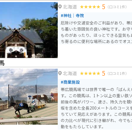
5
北海道
（口コミ1件）
#神社｜寺院
厄除けや交通安全のご利益があり、帯
ち着いた雰囲気の良い神社です。お守
ものがあったり、ほっとできる空気も
ち寄るのに便利な場所にあるのでオス
馬
5
北海道
（口コミ1件）
#商業施設
帯広競馬場では世界で唯一の「ばんえ
す。この競馬は、1トン以上の重い鉄
前後の馬がパワー、速さ、持久力を競い合
坂を含めた全長200メートルのコース
ちていて見応えがあります。この競馬
の力比べが現代に引き継がれ、今でも
動をもたらしています。