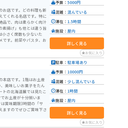
予算：
5000円
のお店です。どの料理も新
混雑：
混んでいる
えてくれる名店です。特に
滞在：
1.5時間
絶品で、肉は柔らかく肉汁
の素揚げ」も他とは違う旨
施設：
屋内
は小さく席数も少ないた
メです。前菜やパスタ、お
詳しく見る
。
お気に入り
駐車：
駐車場あり
予算：
10000円
の本店です。1階はお土産
混雑：
少し混んでいる
り、美味しいお菓子をたん
滞在：
1時間
ートの北海道展では見たこ
けでお土産が十分揃いま
施設：
屋内
では賞味期限3時間の「サ
えますのでぜひご賞味下さ
詳しく見る
お気に入り