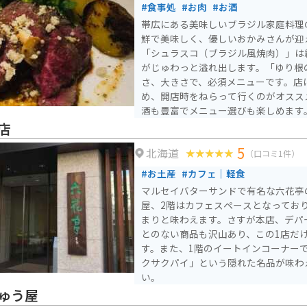
#食事処
#お肉
#お酒
帯広にある美味しいブラジル家庭料理
鮮で美味しく、優しいおかみさんが迎
「シュラスコ（ブラジル風焼肉）」は
がじゅわっと溢れ出します。「ゆり根
さ、大きさで、必須メニューです。店
め、開店時をねらって行くのがオスス
酒も豊富でメニュー選びも楽しめます
店
5
北海道
（口コミ1件）
#お土産
#カフェ｜軽食
マルセイバターサンドで有名な六花亭
屋、2階はカフェスペースとなってお
まりと味わえます。さすが本店、デパ
とのない商品も沢山あり、この1店だ
す。また、1階のイートインコーナー
クサクパイ」という隠れた名品が味わ
い。
ゅう屋