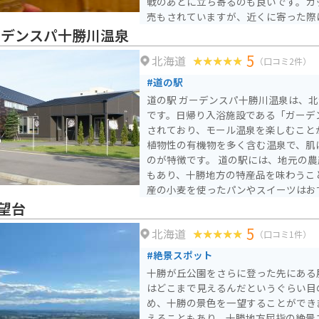
戦のあとに立ち寄るのも良いです。カ
売もされていますが、近くに寄った際
みてほしいです。
ーデンスパ十勝川温泉
5
北海道
（口コミ2件）
#道の駅
道の駅 ガーデンスパ十勝川温泉は、
です。日帰り入浴施設である「ガーデ
されており、モール温泉を楽しむこと
植物性の有機物を多く含む温泉で、肌
のが特徴です。 道の駅には、地元の農産物直売所やレストラン
もあり、十勝地方の特産品を味わうこ
産の小麦を使ったパンやスイーツはお
る際は、広々とした駐車場があるので
望台
な畑が広がり、北海道らしい風景を楽
5
北海道
た、道の駅から少し足を延ばせば、然
（口コミ1件）
ど、自然豊かな観光スポットも点在し
#絶景スポット
十勝が丘公園をさらに登った先にある
はどこまで見えるんだというぐらい目
め、十勝の景色を一望することができ
えることもあり、十勝地方屈指の絶景