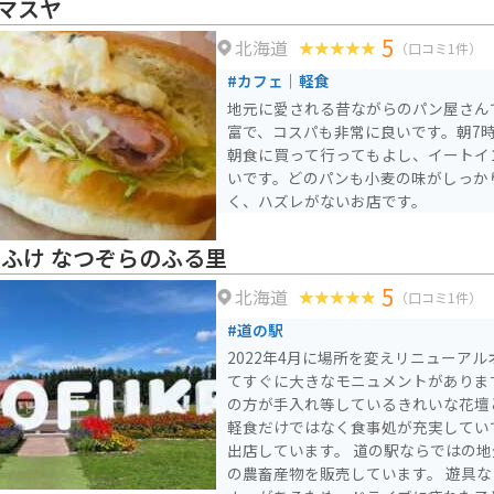
マスヤ
5
北海道
（口コミ1件）
#カフェ｜軽食
地元に愛される昔ながらのパン屋さん
富で、コスパも非常に良いです。朝7
朝食に買って行ってもよし、イートイ
いです。どのパンも小麦の味がしっか
く、ハズレがないお店です。
とふけ なつぞらのふる里
5
北海道
（口コミ1件）
#道の駅
2022年4月に場所を変えリニューアル
てすぐに大きなモニュメントがあります。 地元の高校生
の方が手入れ等しているきれいな花壇
軽食だけではなく食事処が充実してい
出店しています。 道の駅ならではの地元で採れた野菜や花など
の農畜産物を販売しています。 遊具