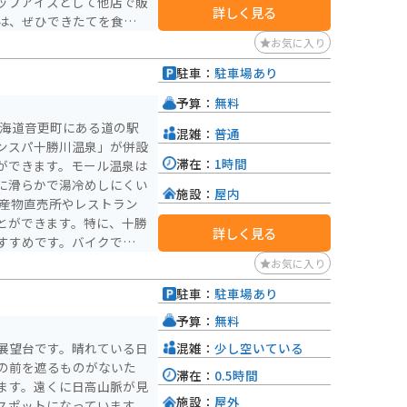
ップアイスとして他店で販
詳しく見る
は、ぜひできたてを食べて
お気に入り
駐車：
駐車場あり
予算：
無料
北海道音更町にある道の駅
混雑：
普通
ンスパ十勝川温泉」が併設
滞在：
1時間
ができます。モール温泉は
に滑らかで湯冷めしにくい
施設：
屋内
とができます。特に、十勝
詳しく見る
すすめです。バイクで訪れ
安心です。周辺には、広大
お気に入り
しむことができます。ま
駐車：
駐車場あり
別湖やナイタイ高原牧場な
ています。
予算：
無料
混雑：
少し空いている
展望台です。晴れている日
の前を遮るものがないた
滞在：
0.5時間
ます。遠くに日高山脈が見
施設：
屋外
スポットになっています。