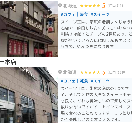
5
北海道
（口コミ1件）
#カフェ｜軽食
#スイーツ
スイーツ王国、帯広の老舗まんじゅう
名店で、値段もお安く美味しいおやつ
判焼きは餡子とチーズの2種類あり、
腹が空いている人には肉まんもオスス
もちで、やみつきになります。
ー本店
5
北海道
（口コミ1件）
#カフェ｜軽食
#スイーツ
スイーツ王国、帯広の名店の1つです
子、そして名物の大きなスイートポテ
も良く、どれも美味しいので楽しくス
数は少ないですがイートインスペース
場で食べることもできます。しっとり
かく美味しいのでオススメです。