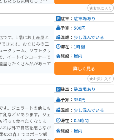
どもたちも気晴らしできそ
お気に入り
入った気分になれます。 高
駐車：
駐車場あり
のしやすさはバッチリです。
予算：
500円
混雑：
少し混んでいる
店です。1階はお土産屋と
ができます。おなじみの三
滞在：
1時間
ュークリーム、ソフトクリ
施設：
屋内
で、イートインコーナーで
産屋もたくさん品があって
詳しく見る
お気に入り
駐車：
駐車場あり
予算：
350円
です。ジェラートの他にも
混雑：
少し混んでいる
牛乳などがあります。ジェ
滞在：
0.5時間
も行って食べたくなりま
いれば外で自然を感じなが
施設：
屋内