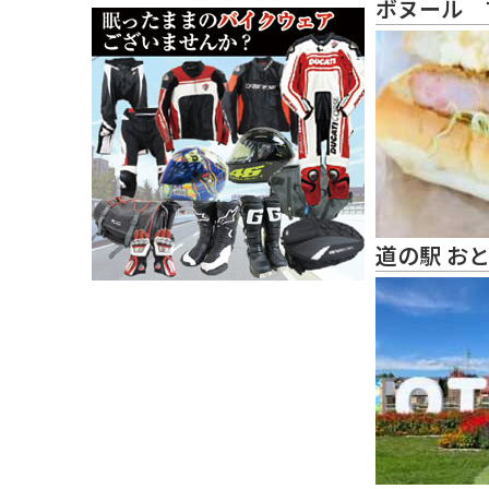
ボヌール 
道の駅 お