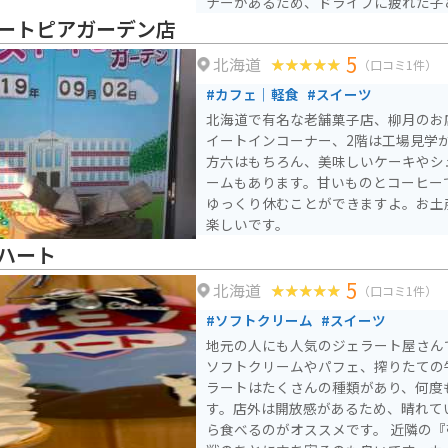
ナーがあるため、ドライブに疲れた子
うです。 敷地内には、ドラマ「なつぞら」の再現エリアがあ
ートピアガーデン店
り、世界観そのままで、ドラマの中に
5
北海道
速道路のICから近いため、アクセス
（口コミ1件）
#カフェ｜軽食
#スイーツ
北海道で有名な老舗菓子店、柳月のお
イートインコーナー、2階は工場見学
方六はもちろん、美味しいケーキやシ
ームもあります。甘いものとコーヒー
ゆっくり休むことができますよ。お土
楽しいです。
ハート
5
北海道
（口コミ1件）
#ソフトクリーム
#スイーツ
地元の人にも人気のジェラート屋さん
ソフトクリームやパフェ、搾りたての
ラートはたくさんの種類があり、何度
す。店外は開放感があるため、晴れて
ら食べるのがオススメです。 近隣の『帯広の森』でスポーツ観