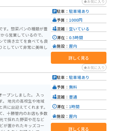
お気に入り
駐車：
駐車場あり
予算：
1000円
混雑：
空いている
です。惣菜パンの種類が豊
時から営業しているので、
滞在：
0.5時間
ンで焼き立てを食べても良
施設：
屋内
りとしていて非常に美味し
詳しく見る
お気に入り
駐車：
駐車場あり
予算：
無料
オープンしました。 入っ
混雑：
普通
や地域
滞在：
1時間
と共に出迎えてくれます。
て、十勝管内のお店も多数
施設：
屋内
などが置かれたキッズコー
詳しく見る