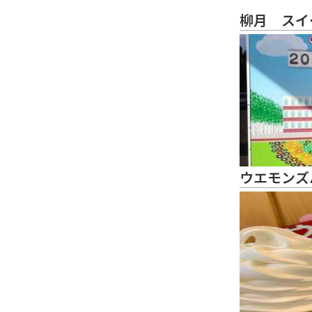
柳月 スイ
ウエモンズ