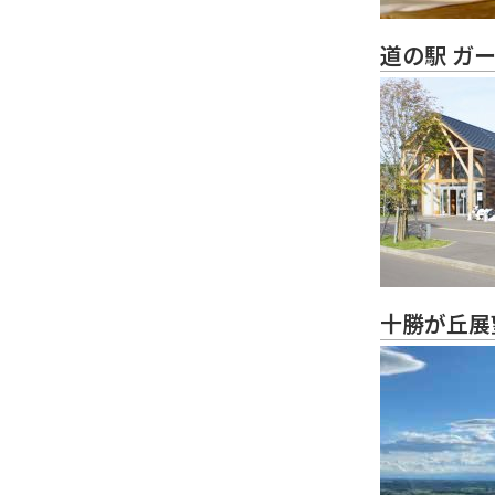
道の駅 ガ
十勝が丘展