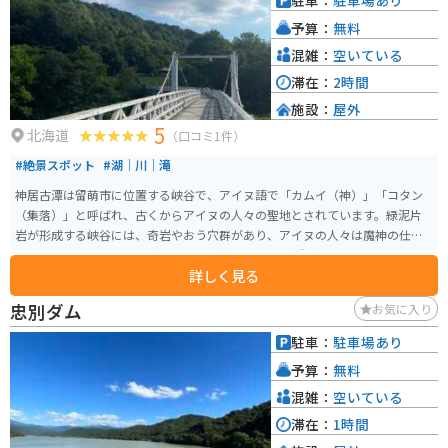
駐車：
駐車場あり
予算：
無料
混雑：
空いている
滞在：
2時間
施設：
屋外
5
北海道
（口コミ1件）
#絶景スポット
#湖｜川｜滝
神居古潭は留萌市に位置する峡谷で、アイヌ語で「カムイ（神）」「コタン
（集落）」と呼ばれ、古くからアイヌの人々の聖地とされています。緑泥片
岩が形成する峡谷には、奇岩やおう穴群があり、アイヌの人々は魔神の仕業
と恐れていたという歴史があります。 峡谷には吊り橋があり、景色を楽しめ
詳しく見る
ます。峡谷は美しい秋の紅葉が見られる名所であり、毎年９月２３日に「こ
たんまつり」を開催し、アイヌ文化の継承が行われています。また、対岸に
忠別ダム
お気に入り
はアイヌ以前の人々の集落跡、旧駅舎があり、アイヌ以外の先人たちの生活
の一端を垣間見ることができます。
駐車：
駐車場あり
予算：
無料
混雑：
空いている
滞在：
1時間