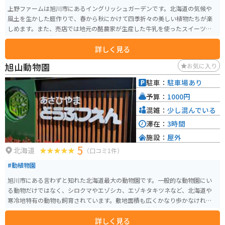
上野ファームは旭川市にあるイングリッシュガーデンです。北海道の気候や
風土を生かした庭作りで、春から秋にかけて四季折々の美しい植物たちが楽
しめます。また、売店では地元の酪農家が生産した牛乳を使ったスイーツ
や、おしゃれで便利なガーデニング用品、花の苗などを買うことができま
詳しく見る
す。
旭山動物園
お気に入り
駐車：
駐車場あり
予算：
1000円
混雑：
少し混んでいる
滞在：
3時間
施設：
屋外
5
北海道
（口コミ1件）
#動植物園
旭川市にある言わずと知れた北海道最大の動物園です。一般的な動物園にい
る動物だけではなく、シロクマやエゾシカ、エゾキタキツネなど、北海道や
寒冷地特有の動物も飼育されています。敷地面積も広くかなり歩かなければ
いけませんが、退屈しないほどの動物がいるので、老若男女楽しめるスポッ
詳しく見る
トです。