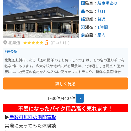
も人気です。バイクで訪れた際には、駐車場も広々としているので安心です。
駐車：
駐車場あり
周辺には、深川市の歴史や文化に触れることができる施設も点在していま
予算：
無料
す。例えば、「戸外炉峠駐車公園」は、パークゴルフ場や遊歩道が整備され
ており、自然を楽しむことができます。道の駅 ライスランドふかがわを拠点
混雑：
普通
に、深川市の魅力を満喫してみてください。
滞在：
1時間
施設：
屋内
5
北海道
（口コミ1件）
#道の駅
北海道士別市にある「道の駅 羊のまち侍・しべつ」は、その名の通り羊で有
名な街にあります。広大な牧草地が広がる風景は、北海道らしさ満点！ 道の
駅には、地元産の食材をふんだんに使ったレストランや、新鮮な農産物を販
売する直売所があり、ドライブ途中の休憩に最適です。特におすすめは、士
詳しく見る
別産の羊肉を使ったジンギスカン。臭みが少なく、柔らかくジューシーな味
わいが楽しめます。また、ソフトクリームやチーズなどの乳製品も人気です。
バイクで訪れる際は、広々とした駐車場があるので安心です。道の駅周辺に
1~30件/4407件
>
は、羊と触れ合える観光牧場や、雄大な自然を満喫できるキャンプ場など、
見どころもたくさんあります。士別市街地にも近く、宿泊施設や飲食店も充
不要になったバイク用品高く売れます！
実しているので、ツーリングの拠点としてもおすすめです。
▶︎
手数料無料の宅配買取
実際に売ってみた体験談