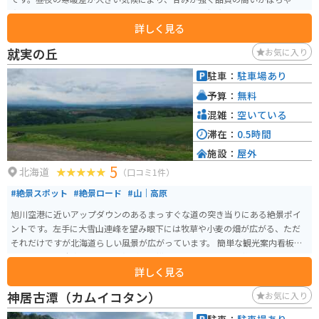
育ち、収穫期にはイベントや特産品販売も行われ、観光としても楽しめま
詳しく見る
す。 かぼちゃを使ったスイーツや加工品も豊富で、食べ歩きやお土産選びも
魅力のひとつです。のどかな田園風景が広がるエリアで、自然を感じながら
就実の丘
お気に入り
ゆったり過ごせます。バイクで訪れる場合は、北海道らしい開放的な直線道
路や景色を楽しめるルートが多く、ツーリングの立ち寄り先としてもおすす
駐車：
駐車場あり
めのスポットです。
予算：
無料
混雑：
空いている
滞在：
0.5時間
施設：
屋外
5
北海道
（口コミ1件）
#絶景スポット
#絶景ロード
#山｜高原
旭川空港に近いアップダウンのあるまっすぐな道の突き当りにある絶景ポイ
ントです。左手に大雪山連峰を望み眼下には牧草や小麦の畑が広がる、ただ
それだけですが北海道らしい風景が広がっています。 簡単な観光案内看板が
あるだけで、駐車スペースも畑がすぐ横にあり、しっかりと整備されている
詳しく見る
場所ではありませんので、邪魔にならないように訪れましょう。
神居古潭（カムイコタン）
お気に入り