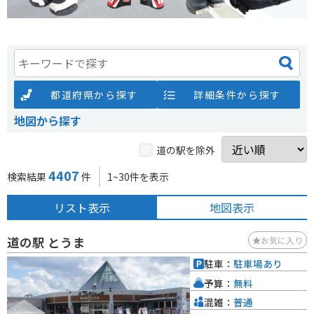
都道府県から探す
詳細条件から探す
地図から探す
道の駅を除外
4407
検索結果
件
1~30件を表示
リスト表示
地図表示
道の駅 とうま
お気に入り
駐車：
駐車場あり
予算：
無料
混雑：
普通