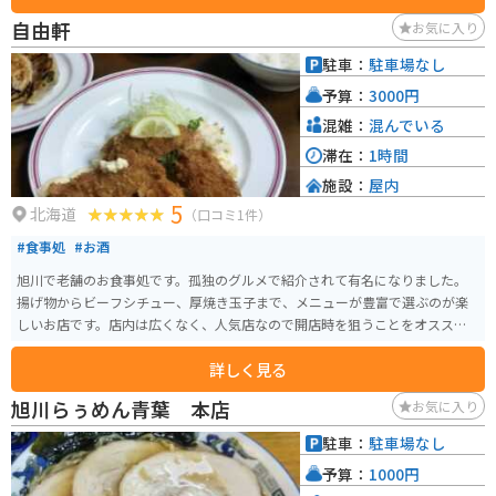
自由軒
お気に入り
駐車：
駐車場なし
予算：
3000円
混雑：
混んでいる
滞在：
1時間
施設：
屋内
5
北海道
（口コミ1件）
#食事処
#お酒
旭川で老舗のお食事処です。孤独のグルメで紹介されて有名になりました。
揚げ物からビーフシチュー、厚焼き玉子まで、メニューが豊富で選ぶのが楽
しいお店です。店内は広くなく、人気店なので開店時を狙うことをオススメ
します。
詳しく見る
旭川らぅめん青葉 本店
お気に入り
駐車：
駐車場なし
予算：
1000円