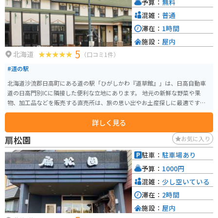
予算：
無料
混雑：
普通
滞在：
1時間
施設：
屋内
5
北海道
（口コミ1件）
#道の駅
北海道沙流郡日高町にある道の駅「ひがしかわ『道草館』」は、日高自動車
道の日高門別ICに隣接した便利な立地にあります。 地元の新鮮な野菜や果
物、加工品などを販売する直売所は、旅の思い出やお土産探しに最適です。
特に、日高地方は良質なサラブレッドの産地として知られており、馬肉を使
詳しく見る
った珍しい商品も見つかります。 軽食コーナーでは、地元産の食材を使った
料理や軽食を楽しむことができます。 日高昆布ラーメンやジンギスカン丼な
扇松園
お気に入り
ど、北海道の味覚を堪能しましょう。 バイクで訪れる際には、広々とした駐
車場があるので安心です。 道の駅からは、広大な牧場風景や日高山脈の雄大
駐車：
駐車場あり
な景色を楽しむことができます。 周辺には、競走馬の育成牧場や乗馬体験施
予算：
1000円
設などもあり、馬との触れ合いを楽しむこともできます。 ドライブやツーリ
ングの休憩に、ぜひ道の駅「ひがしかわ『道草館』」へお立ち寄りくださ
混雑：
少し空いている
い。
滞在：
2時間
施設：
屋内