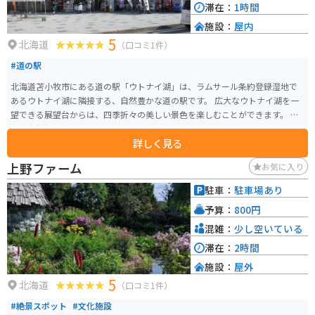
滞在：
1時間
施設：
屋内
5
北海道
（口コミ1件）
#道の駅
北海道苫小牧市にある道の駅「ウトナイ湖」は、ラムサール条約登録湿地で
あるウトナイ湖に隣接する、自然豊かな道の駅です。 広大なウトナイ湖を一
望できる展望台からは、四季折々の美しい景色を楽しむことができます。 ま
た、自然観察路が整備されており、バードウォッチングや散策に最適です。
詳しく見る
ウトナイ湖に生息する動植物や野鳥について学べるネイチャーセンターもあ
ります。 地元の特産品を販売するショップでは、苫小牧産の新鮮な野菜や果
上野ファーム
お気に入り
物、海産物などを購入できます。 レストランでは、地元食材を使った料理が
楽しめます。 バイクで訪れる場合は、駐車場も広く休憩場所としても最適で
駐車：
駐車場あり
す。 苫小牧市内からも近く、観光の拠点としても便利です。
予算：
800円
混雑：
少し空いている
滞在：
2時間
施設：
屋外
5
北海道
（口コミ1件）
#絶景スポット
#文化施設