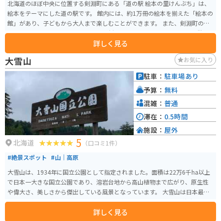
北海道のほぼ中央に位置する剣淵町にある「道の駅 絵本の里けんぶち」は、
絵本をテーマにした道の駅です。 館内には、約1万冊の絵本を揃えた「絵本の
館」があり、子どもから大人まで楽しむことができます。 また、剣淵町の特
産品を販売するコーナーや、地元の食材を使ったレストランもあり、休憩に
詳しく見る
も最適です。 バイクで訪れる場合、道の駅には広い駐車場が完備されている
ので安心です。 周辺には、美しい田園風景が広がっており、ツーリングにも
大雪山
お気に入り
おすすめのエリアです。 剣淵町の特産品としては、絵本の里というだけあっ
て絵本に関連するグッズや、地元産の農産物を使った加工品などが人気で
駐車：
駐車場あり
す。 特に、剣淵町産の大豆を使用した豆腐や豆乳は、濃厚な味わいでおすす
予算：
無料
めです。 道の駅 絵本の里けんぶちは、絵本の世界に浸りながら、地元の美味
しいものを楽しめる場所です。 北海道旅行の際は、ぜひ立ち寄ってみてくだ
混雑：
普通
さい。
滞在：
0.5時間
施設：
屋外
5
北海道
（口コミ1件）
#絶景スポット
#山｜高原
大雪山は、1934年に国立公園として指定されました。面積は22万6千ha以上
で日本一大きな国立公園であり、溶岩台地から高山植物まで広がり、原生性
や偉大さ、美しさから傑出している風景となっています。 大雪山は日本最高
峰である旭岳を中心に、2,000m級の山々が連なっています。高い緯度によ
詳しく見る
り、日本一早い紅葉が観賞できます。山麓には豊富な温泉があり、多くの登