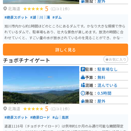
施設：
屋外
5
北海道
（口コミ1件）
#絶景スポット
#湖｜川｜滝
#ダム
旭川市内から約1時間ほどのところにあるダムです。かなり大きな規模で作ら
れているダムで、駐車場もあり、壮大な景色が楽しめます。放流の時間に合
わせていくと、すごい量の水が放水されているのを見ることができ、かなり
距離がある場所からしか見れないのに、水しぶきが飛んでくるぐらいの水圧
詳しく見る
と水量です。また、山の上の方にあるため、水と山が織りなす景色も絶景で
す。
チョボチナイゲート
お気に入り
駐車：
駐車場なし
予算：
無料
混雑：
混んでいる
滞在：
0.5時間
施設：
屋外
5
北海道
（口コミ1件）
#絶景スポット
#絶景ロード
#山｜高原
道道1116号（チョボチナイロード）は例年約1か月のみ通行可能な期間限定