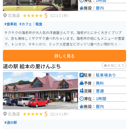
滞在：
1時間
施設：
屋内
5
北海道
（口コミ1件）
#食事処
#カフェ｜軽食
サクサクの海老丼が大人気の洋食屋さんです。海老がとにかく大きくプリプ
リ、衣も美味しくザクザク食べれちゃいます。海老丼の他にもメニューが豊富
で、トンカツ、チキンカツ、ミックス定食などガッツリ食べたい物がたくさん
あります。持ち帰り用のジュンドック（洋風おにぎり）も美味しいので、旅
詳しく見る
のお供に買いたくなります。デザートも豊富、サッパリと食事を済ませたい
方はサンドイッチやチキンライスもあります。どれにするか楽しみながら悩
道の駅 絵本の里けんぶち
お気に入り
みたくなるお店です。
駐車：
駐車場あり
予算：
無料
混雑：
普通
滞在：
1時間
施設：
屋内
5
北海道
（口コミ1件）
#道の駅