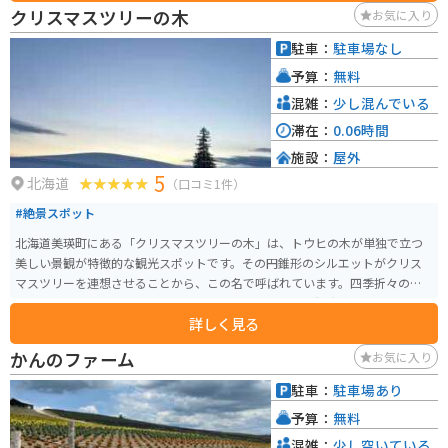
山・トレッキングコースも整備されています。 大雪山は広大な山岳風景、花
クリスマスツリーの木
お気に入り
畑、紅葉などが魅力です。ロープウェイがあり雄大な山の景色を楽しむこと
ができます。
駐車：
駐車場なし
予算：
無料
混雑：
少し混んでいる
滞在：
0.06時間
施設：
屋外
5
北海道
（口コミ1件）
#絶景スポット
北海道美瑛町にある「クリスマスツリーの木」は、トウヒの木が単独で立つ
美しい景観が特徴的な観光スポットです。その円錐形のシルエットがクリス
マスツリーを連想させることから、この名で呼ばれています。四季折々の風
景が楽しめますが、特に冬の雪景色は幻想的で、多くの観光客が訪れます。
詳しく見る
アクセスは、JR富良野線の美馬牛駅から車で約5分、徒歩では約30分の距離
にあります。ただし、周辺には専用の駐車場がなく、路上駐車となるため、
かんのファーム
お気に入り
他の交通の妨げにならないよう注意が必要です。また、木の周囲は私有地で
あり、農作物への影響を避けるため、立ち入りは禁止されています。見学の
駐車：
駐車場あり
際は、マナーを守り、遠くから景観を楽しむことが大切です。
予算：
無料
混雑：
少し空いている