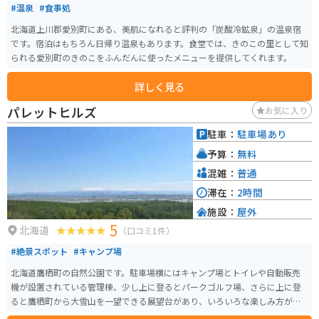
#温泉
#食事処
北海道上川郡愛別町にある、美肌になれると評判の「炭酸冷鉱泉」の温泉宿
です。宿泊はもちろん日帰り温泉もあります。食堂では、きのこの里として知
られる愛別町のきのこをふんだんに使ったメニューを提供してくれます。
詳しく見る
パレットヒルズ
お気に入り
駐車：
駐車場あり
予算：
無料
混雑：
普通
滞在：
2時間
施設：
屋外
5
北海道
（口コミ1件）
#絶景スポット
#キャンプ場
北海道鷹栖町の自然公園です。駐車場横にはキャンプ場とトイレや自動販売
機が設置されている管理棟、少し上に登るとパークゴルフ場、さらに上に登
ると鷹栖町から大雪山を一望できる展望台があり、いろいろな楽しみ方がで
きる公園です。週末はキャンプ場には、かなりの数のテントが張られており