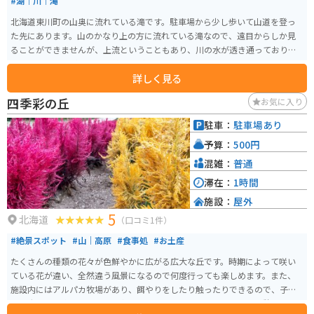
#湖｜川｜滝
北海道東川町の山奥に流れている滝です。駐車場から少し歩いて山道を登っ
た先にあります。山のかなり上の方に流れている滝なので、遠目からしか見
ることができませんが、上流ということもあり、川の水が透き通っており、
他では見ることができない美しさがあります。
詳しく見る
四季彩の丘
お気に入り
駐車：
駐車場あり
予算：
500円
混雑：
普通
滞在：
1時間
施設：
屋外
5
北海道
（口コミ1件）
#絶景スポット
#山｜高原
#食事処
#お土産
たくさんの種類の花々が色鮮やかに広がる広大な丘です。時期によって咲い
ている花が違い、全然違う風景になるので何度行っても楽しめます。また、
施設内にはアルパカ牧場があり、餌やりをしたり触ったりできるので、子供
から大人まで楽しめます。食事処や土産屋もあるので、しっかり休憩するこ