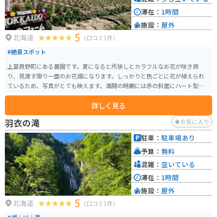
滞在：
1時間
施設：
屋外
5
北海道
（口コミ1件）
#絶景スポット
上富良野町にある農園です。夏になると所狭しとカラフルなお花が咲き誇
り、見渡す限り一面のお花畑になります。しっかりと色ごとに花が植えられ
ているため、写真がとても映えます。満開の時期には赤の斜面にハート型の
お花が浮かび上がり、カップルのデートコースとしてもオススメです。
詳しく見る
羽衣の滝
お気に入り
駐車：
駐車場あり
予算：
無料
混雑：
空いている
滞在：
1時間
施設：
屋外
5
北海道
（口コミ1件）