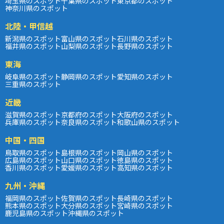
埼玉県のスポット
千葉県のスポット
東京都のスポット
神奈川県のスポット
北陸・甲信越
新潟県のスポット
富山県のスポット
石川県のスポット
福井県のスポット
山梨県のスポット
長野県のスポット
東海
岐阜県のスポット
静岡県のスポット
愛知県のスポット
三重県のスポット
近畿
滋賀県のスポット
京都府のスポット
大阪府のスポット
兵庫県のスポット
奈良県のスポット
和歌山県のスポット
中国・四国
鳥取県のスポット
島根県のスポット
岡山県のスポット
広島県のスポット
山口県のスポット
徳島県のスポット
香川県のスポット
愛媛県のスポット
高知県のスポット
九州・沖縄
福岡県のスポット
佐賀県のスポット
長崎県のスポット
熊本県のスポット
大分県のスポット
宮崎県のスポット
鹿児島県のスポット
沖縄県のスポット