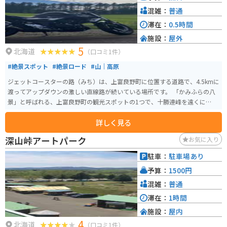
混雑：
普通
滞在：
0.5時間
施設：
屋外
5
北海道
（口コミ1件）
#絶景スポット
#絶景ロード
#山｜高原
ジェットコースターの路（みち）は、上富良野町に位置する道路で、4.5kmに
渡ってアップダウンの激しい直線路が続いている場所です。 「かみふらの八
景」と呼ばれる、上富良野町の観光スポットの1つで、十勝連峰を遠くに望み
ながら、周囲には田園風景が広がる絶景も楽しめます。西11線とも呼ばれ、
詳しく見る
人気の観光スポットです。
深山峠アートパーク
お気に入り
駐車：
駐車場あり
予算：
1500円
混雑：
普通
滞在：
1時間
施設：
屋内
4
北海道
（口コミ1件）