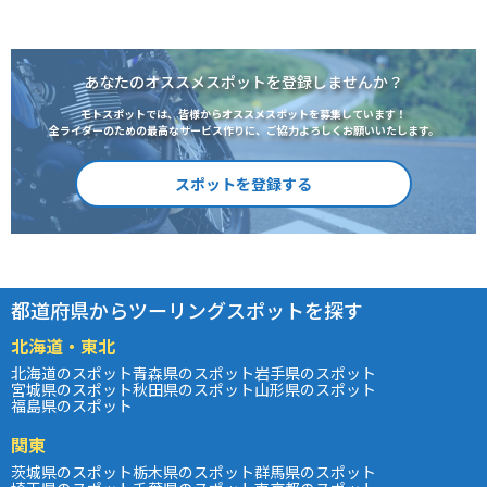
あなたのオススメスポットを登録しませんか？
モトスポットでは、皆様からオススメスポットを募集しています！
全ライダーのための最高なサービス作りに、ご協力よろしくお願いいたします。
スポットを登録する
都道府県からツーリングスポットを探す
北海道・東北
北海道のスポット
青森県のスポット
岩手県のスポット
宮城県のスポット
秋田県のスポット
山形県のスポット
福島県のスポット
関東
茨城県のスポット
栃木県のスポット
群馬県のスポット