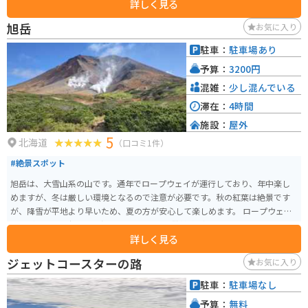
詳しく見る
とができます。
旭岳
お気に入り
駐車：
駐車場あり
予算：
3200円
混雑：
少し混んでいる
滞在：
4時間
施設：
屋外
5
北海道
（口コミ1件）
#絶景スポット
旭岳は、大雪山系の山です。通年でロープウェイが運行しており、年中楽し
めますが、冬は厳しい環境となるので注意が必要です。秋の紅葉は絶景です
が、降雪が平地より早いため、夏の方が安心して楽しめます。 ロープウェイ
で上がると、1時間半程度でぐるっと回れる散策路があります。山頂を眺めつ
詳しく見る
つ、火山ガスやカルデラ湖のようなものを見ることができ、とても楽しめま
す。また、本格的な登山を目指す方も登山口から登れます。
ジェットコースターの路
お気に入り
駐車：
駐車場なし
予算：
無料