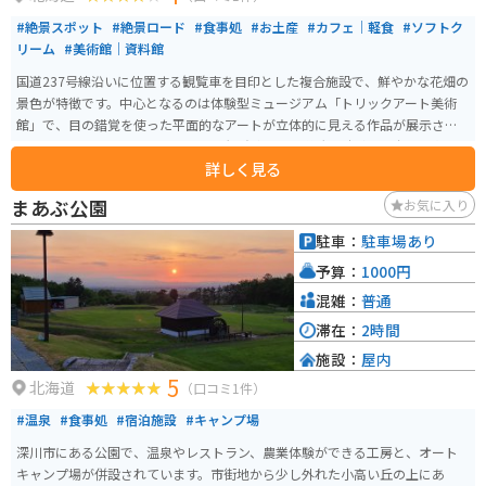
#絶景スポット
#絶景ロード
#食事処
#お土産
#カフェ｜軽食
#ソフトク
リーム
#美術館｜資料館
国道237号線沿いに位置する観覧車を目印とした複合施設で、鮮やかな花畑の
景色が特徴です。中心となるのは体験型ミュージアム「トリックアート美術
館」で、目の錯覚を使った平面的なアートが立体的に見える作品が展示され
ています。また、地上50メートルの観覧車からは壮大な十勝岳連邦を一望す
詳しく見る
ることができます。 その他にも「深山物産館」内の「体験コーナー」、地元
の食材を用いた「スィーツ工房」で提供するジェラートやチーズタルト、上
まあぶ公園
お気に入り
富良野特産の豚サガリを楽しむことができる「ＢＢＱテラス」など、様々な
施設とアトラクションが揃っています。 ここでは体験型の美術館、観覧車、
駐車：
駐車場あり
お土産ショップ、バーベキューテラス、アイスクリーム工房、アート体験
予算：
1000円
館、花畑といった、多彩な楽しみ方が可能な施設が集結しており、飽きるこ
となく楽しい時間が過ごせます。 道中も富良野の大自然を堪能できて、オス
混雑：
普通
スメのツーリングコースです。
滞在：
2時間
施設：
屋内
5
北海道
（口コミ1件）
#温泉
#食事処
#宿泊施設
#キャンプ場
深川市にある公園で、温泉やレストラン、農業体験ができる工房と、オート
キャンプ場が併設されています。市街地から少し外れた小高い丘の上にあ