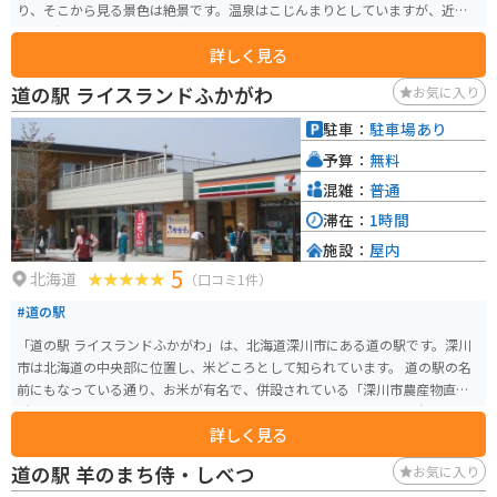
り、そこから見る景色は絶景です。温泉はこじんまりとしていますが、近く
に別の温泉があるので、比較的空いていることも多いです。
詳しく見る
道の駅 ライスランドふかがわ
お気に入り
駐車：
駐車場あり
予算：
無料
混雑：
普通
滞在：
1時間
施設：
屋内
5
北海道
（口コミ1件）
#道の駅
「道の駅 ライスランドふかがわ」は、北海道深川市にある道の駅です。深川
市は北海道の中央部に位置し、米どころとして知られています。 道の駅の名
前にもなっている通り、お米が有名で、併設されている「深川市農産物直売
所」では、地元産の新鮮な農産物を購入できます。特に、ブランド米「ふっ
詳しく見る
くりんこ」は、粘りがあり、冷めても美味しいと評判なので、お土産に最適
です。 また、道の駅には、レストランや軽食コーナーがあり、地元の食材を
道の駅 羊のまち侍・しべつ
お気に入り
使った料理を楽しむことができます。深川産の米粉を使ったパンやスイーツ