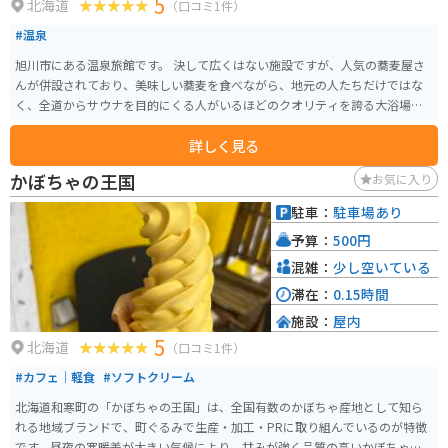
5
北海道
（口コミ1件）
#温泉
旭川市にある温泉旅館です。 決して広くはない施設ですが、人気の蕎麦屋さ
んが併設されており、美味しい蕎麦を食べながら、地元の人たちだけではな
く、全道からサウナを目的にくる人がいるほどのクオリティを誇る大浴場で
疲れをとってリフレッシュすることができます。 リラックスできるスペース
詳しく見る
もあるので、日帰りでも宿泊でも楽しめます。
かぼちゃの王国
お気に入り
駐車：
駐車場あり
予算：
500円
混雑：
少し空いている
滞在：
0.15時間
施設：
屋内
5
北海道
（口コミ1件）
#カフェ｜軽食
#ソフトクリーム
北海道和寒町の「かぼちゃの王国」は、全国有数のかぼちゃ産地として知ら
れる地域ブランドで、町ぐるみで生産・加工・PRに取り組んでいるのが特徴
です。昼夜の寒暖差が大きい気候により、甘みが強く品質の高いかぼちゃが