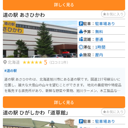
詳しく見る
賑わっています。
道の駅 あさひかわ
お気に入り
駐車：
駐車場あり
予算：
無料
混雑：
普通
滞在：
1時間
施設：
屋内
5
北海道
（口コミ1件）
#道の駅
道の駅 あさひかわは、北海道旭川市にある道の駅です。国道237号線沿いに
位置し、雄大な大雪山の山々を望むことができます。 地元の農産物や特産品
を販売する直売所があり、新鮮な野菜や果物、旭川ラーメン、木工製品など
が人気です。また、レストランでは、地元食材を使った料理やスイーツを楽
詳しく見る
しむことができます。 バイクで訪れる場合、駐車場も広く、休憩場所として
も最適です。周辺には、旭山動物園や旭川ラーメン村など、観光スポットも充
道の駅 ひがしかわ「道草館」
お気に入り
実しているので、旭川観光の拠点としてもおすすめです。 特に、夏はツーリ
ングを楽しむライダーが多く訪れます。道の駅 あさひかわは、地元の情報収
駐車：
駐車場あり
集の場としても活用できるので、ぜひ立ち寄ってみてください。