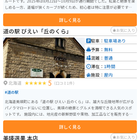
ルートです。2025年は8月22日～10月9日が通行期間でした。紅葉と絶景を楽
しめる一方、道幅が狭くカーブが続くため、初心者は特に注意が必要です。
紅葉の見頃は例年9月下旬〜10月上旬で、写真スポットは多数あります（安全
詳しく見る
な場所で停車して撮影を）
道の駅 びえい「丘のくら」
お気に入り
駐車：
駐車場あり
予算：
無料
混雑：
普通
滞在：
1時間
施設：
屋内
5
北海道
（口コミ1件）
#道の駅
北海道美瑛町にある「道の駅 びえい 丘のくら」は、雄大な丘陵地帯が広がる
パノラマロード沿いに位置し、美瑛の絶景とグルメを満喫できる人気のスポ
ットです。 施設内には、地元産の新鮮野菜や果物、加工品などを販売する
「農産物直売所」、美瑛牛乳を使用したソフトクリームやスイーツが人気の
詳しく見る
「軽食コーナー」、美瑛の雄大な景色を一望できる「展望台」などがありま
す。 バイクで訪れる際は、広々とした駐車場があるので安心です。丘の風を
美瑛選果 本店
お気に入り
感じながら、パノラマロードをツーリングするのもおすすめです。 美瑛は、