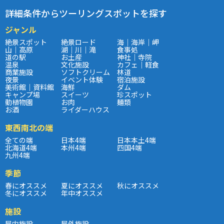
詳細条件からツーリングスポットを探す
ジャンル
絶景スポット
絶景ロード
海｜海岸｜岬
山｜高原
湖｜川｜滝
食事処
道の駅
お土産
神社｜寺院
温泉
文化施設
カフェ｜軽食
商業施設
ソフトクリーム
林道
夜景
イベント体験
宿泊施設
美術館｜資料館
海鮮
ダム
キャンプ場
スイーツ
珍スポット
動植物園
お肉
麺類
お酒
ライダーハウス
東西南北の端
全ての端
日本4端
日本本土4端
北海道4端
本州4端
四国4端
九州4端
季節
春にオススメ
夏にオススメ
秋にオススメ
冬にオススメ
年中オススメ
施設
屋内施設
屋外施設