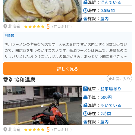
混雑：
混んでいる
滞在：
0.5時間
施設：
屋内
5
北海道
（口コミ1件）
#麺類
旭川ラーメンの老舗有名店です。人気のお店ですが店内は狭く席数は少ない
ので、開店時を狙うのがオススメです。醤油ラーメンは逸品で、濃厚なのに
サッパリとしたおつゆにツルツルの麺がからみ、あっという間に食べきって
しまいます。
詳しく見る
愛別協和温泉
お気に入り
駐車：
駐車場あり
予算：
600円
混雑：
空いている
滞在：
2時間
施設：
屋内
5
北海道
（口コミ1件）