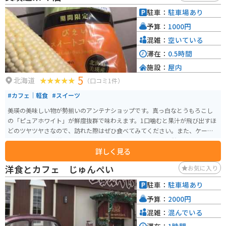
丘陵地帯ならではの美しい風景が広がり、「パッチワークの路」「ケンとメ
駐車：
駐車場あり
リーの木」「セブンスターの木」など、写真スポットとしても人気です。道の
予算：
1000円
駅 びえい 丘のくらは、これらの観光スポットへのアクセスも良く、観光拠点
としても最適です。 美瑛の特産品としては、じゃがいもや小麦、トウモロコ
混雑：
空いている
シなどの農産物のほか、美瑛牛乳を使用したチーズやヨーグルトなどの乳製
滞在：
0.5時間
品も人気です。道の駅 びえい 丘のくらでは、これらの特産品を購入すること
施設：
屋内
ができます。
5
北海道
（口コミ1件）
#カフェ｜軽食
#スイーツ
美瑛の美味しい物が勢揃いのアンテナショップです。真っ白なとうもろこし
の「ピュアホワイト」が鮮度抜群で味わえます。1口噛むと果汁が飛び出すほ
どのツヤツヤさなので、訪れた際はぜひ食べてみてください。また、ケーキ
やプリンといった洋菓子屋やレストラン、美味しいパン屋も併設されている
詳しく見る
ので、美瑛の味覚を満喫できます。
洋食とカフェ じゅんぺい
お気に入り
駐車：
駐車場あり
予算：
2000円
混雑：
混んでいる