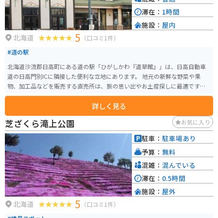
滞在：
1時間
施設：
屋内
5
北海道
（口コミ1件）
#道の駅
北海道沙流郡日高町にある道の駅「ひがしかわ『道草館』」は、日高自動車
道の日高門別ICに隣接した便利な立地にあります。 地元の新鮮な野菜や果
物、加工品などを販売する直売所は、旅の思い出やお土産探しに最適です。
特に、日高地方は良質なサラブレッドの産地として知られており、馬肉を使
詳しく見る
った珍しい商品も見つかります。 軽食コーナーでは、地元産の食材を使った
料理や軽食を楽しむことができます。 日高昆布ラーメンやジンギスカン丼な
芝ざくら滝上公園
お気に入り
ど、北海道の味覚を堪能しましょう。 バイクで訪れる際には、広々とした駐
車場があるので安心です。 道の駅からは、広大な牧場風景や日高山脈の雄大
駐車：
駐車場あり
な景色を楽しむことができます。 周辺には、競走馬の育成牧場や乗馬体験施
予算：
無料
設などもあり、馬との触れ合いを楽しむこともできます。 ドライブやツーリ
ングの休憩に、ぜひ道の駅「ひがしかわ『道草館』」へお立ち寄りくださ
混雑：
混んでいる
い。
滞在：
0.5時間
施設：
屋外
5
北海道
（口コミ1件）