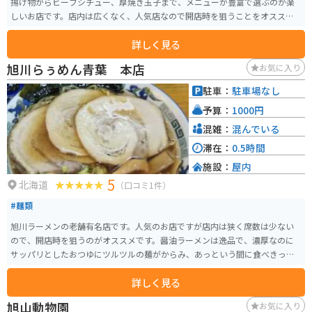
揚げ物からビーフシチュー、厚焼き玉子まで、メニューが豊富で選ぶのが楽
しいお店です。店内は広くなく、人気店なので開店時を狙うことをオススメ
します。
詳しく見る
旭川らぅめん青葉 本店
お気に入り
駐車：
駐車場なし
予算：
1000円
混雑：
混んでいる
滞在：
0.5時間
施設：
屋内
5
北海道
（口コミ1件）
#麺類
旭川ラーメンの老舗有名店です。人気のお店ですが店内は狭く席数は少ない
ので、開店時を狙うのがオススメです。醤油ラーメンは逸品で、濃厚なのに
サッパリとしたおつゆにツルツルの麺がからみ、あっという間に食べきって
しまいます。
詳しく見る
旭山動物園
お気に入り