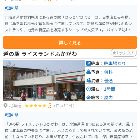
#道の駅
北海道苫前郡羽幌町にある道の駅「ほっと♡はぼろ」は、日本海と天売島、
焼尻島を望む風光明媚な場所に位置しています。新鮮な海産物が味わえるレ
ストランや、地元の特産品を販売するショップが人気です。 バイクで訪れる
際は、駐車場も広く、休憩場所としても最適です。周辺には、夕陽の名所と
詳しく見る
して知られる「はぼろサンセットビーチ」や、奇岩が連なる海岸線が続く
「羽幌シーサイドパーク」など、ツーリングスポットも充実しています。 道
道の駅 ライスランドふかがわ
お気に入り
の駅で購入できる羽幌町名産の「甘エビ」は、ぜひお土産にどうぞ。
駐車：
駐車場あり
予算：
無料
混雑：
普通
滞在：
1時間
施設：
屋内
5
北海道
（口コミ1件）
#道の駅
「道の駅 ライスランドふかがわ」は、北海道深川市にある道の駅です。深川
市は北海道の中央部に位置し、米どころとして知られています。 道の駅の名
前にもなっている通り、お米が有名で、併設されている「深川市農産物直売