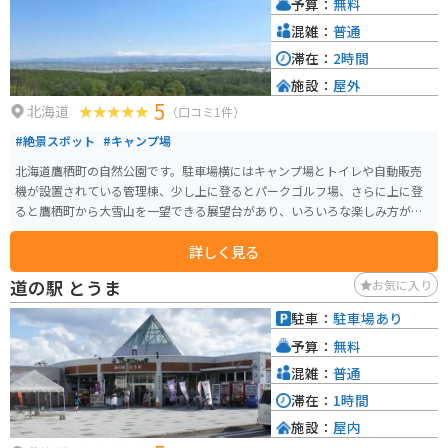
予算：
無料
混雑：
普通
滞在：
2時間
施設：
屋外
5
北海道
（口コミ1件）
#絶景スポット
#キャンプ場
北海道鷹栖町の自然公園です。駐車場横にはキャンプ場とトイレや自動販売
機が設置されている管理棟、少し上に登るとパークゴルフ場、さらに上に登
ると鷹栖町から大雪山を一望できる展望台があり、いろいろな楽しみ方がで
きる公園です。週末はキャンプ場には、かなりの数のテントが張られており
詳しく見る
賑わっています。
道の駅 とうま
お気に入り
駐車：
駐車場あり
予算：
無料
混雑：
普通
滞在：
1時間
施設：
屋内