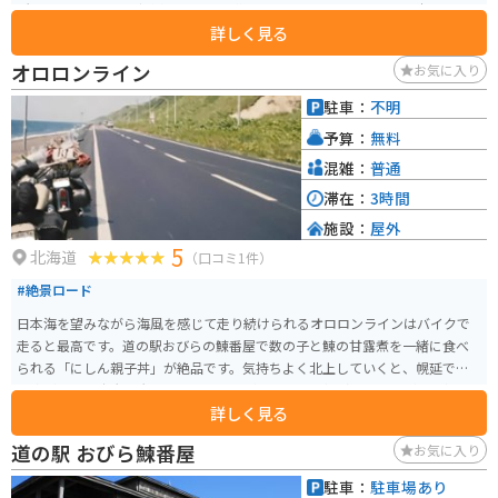
所」では、地元産の新鮮な農産物を購入できます。特に、ブランド米「ふっ
詳しく見る
くりんこ」は、粘りがあり、冷めても美味しいと評判なので、お土産に最適
です。 また、道の駅には、レストランや軽食コーナーがあり、地元の食材を
オロロンライン
お気に入り
使った料理を楽しむことができます。深川産の米粉を使ったパンやスイーツ
も人気です。バイクで訪れた際には、駐車場も広々としているので安心です。
駐車：
不明
周辺には、深川市の歴史や文化に触れることができる施設も点在していま
予算：
無料
す。例えば、「戸外炉峠駐車公園」は、パークゴルフ場や遊歩道が整備され
ており、自然を楽しむことができます。道の駅 ライスランドふかがわを拠点
混雑：
普通
に、深川市の魅力を満喫してみてください。
滞在：
3時間
施設：
屋外
5
北海道
（口コミ1件）
#絶景ロード
日本海を望みながら海風を感じて走り続けられるオロロンラインはバイクで
走ると最高です。道の駅おびらの鰊番屋で数の子と鰊の甘露煮を一緒に食べ
られる「にしん親子丼」が絶品です。気持ちよく北上していくと、幌延では
風車があって広大な大地を感じる風景があったりと撮影スポットが目白押し
詳しく見る
です。
道の駅 おびら鰊番屋
お気に入り
駐車：
駐車場あり