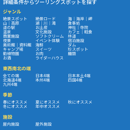
詳細条件からツーリングスポットを探す
ジャンル
絶景スポット
絶景ロード
海｜海岸｜岬
山｜高原
湖｜川｜滝
食事処
道の駅
お土産
神社｜寺院
温泉
文化施設
カフェ｜軽食
商業施設
ソフトクリーム
林道
夜景
イベント体験
宿泊施設
美術館｜資料館
海鮮
ダム
キャンプ場
スイーツ
珍スポット
動植物園
お肉
麺類
お酒
ライダーハウス
東西南北の端
全ての端
日本4端
日本本土4端
北海道4端
本州4端
四国4端
九州4端
季節
春にオススメ
夏にオススメ
秋にオススメ
冬にオススメ
年中オススメ
施設
屋内施設
屋外施設