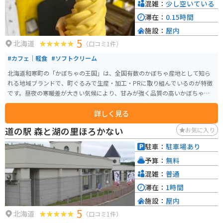
混雑：
少し空いている
滞在：
0.15時間
施設：
屋内
5
北海道
（口コミ1件）
#カフェ｜軽食
#ソフトクリーム
北海道和寒町の「かぼちゃの王国」は、全国有数のかぼちゃ産地として知ら
れる地域ブランドで、町ぐるみで生産・加工・PRに取り組んでいるのが特徴
です。昼夜の寒暖差が大きい気候により、甘みが強く品質の高いかぼちゃが
育ち、収穫期にはイベントや特産品販売も行われ、観光としても楽しめま
詳しく見る
す。 かぼちゃを使ったスイーツや加工品も豊富で、食べ歩きやお土産選びも
魅力のひとつです。のどかな田園風景が広がるエリアで、自然を感じながら
道の駅 森と湖の里ほろかない
お気に入り
ゆったり過ごせます。バイクで訪れる場合は、北海道らしい開放的な直線道
路や景色を楽しめるルートが多く、ツーリングの立ち寄り先としてもおすす
駐車：
駐車場あり
めのスポットです。
予算：
無料
混雑：
普通
滞在：
1時間
施設：
屋内
5
北海道
（口コミ1件）