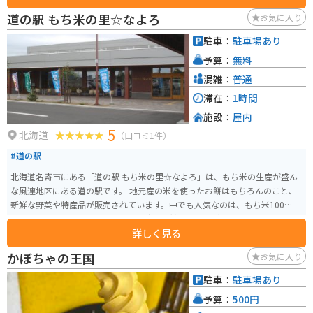
ので安心です。 周辺には、美しい田園風景が広がっており、ツーリングにも
道の駅 もち米の里☆なよろ
お気に入り
おすすめのエリアです。 剣淵町の特産品としては、絵本の里というだけあっ
て絵本に関連するグッズや、地元産の農産物を使った加工品などが人気で
駐車：
駐車場あり
す。 特に、剣淵町産の大豆を使用した豆腐や豆乳は、濃厚な味わいでおすす
予算：
無料
めです。 道の駅 絵本の里けんぶちは、絵本の世界に浸りながら、地元の美味
しいものを楽しめる場所です。 北海道旅行の際は、ぜひ立ち寄ってみてくだ
混雑：
普通
さい。
滞在：
1時間
施設：
屋内
5
北海道
（口コミ1件）
#道の駅
北海道名寄市にある「道の駅 もち米の里☆なよろ」は、もち米の生産が盛ん
な風連地区にある道の駅です。 地元産の米を使ったお餅はもちろんのこと、
新鮮な野菜や特産品が販売されています。中でも人気なのは、もち米100%使
用のソフトクリームです。もち米の独特な甘さと風味が感じられる、ここで
詳しく見る
しか味わえないソフトクリームです。 バイクで訪れる場合は、広々とした駐
車場があるので安心です。道の駅には、観光案内所や休憩スペースも併設さ
かぼちゃの王国
お気に入り
れているので、ツーリングの休憩にも最適な場所です。 周辺には、美しい田
園風景が広がっており、特に夏場は緑一面の稲穂が楽しめます。また、道の
駐車：
駐車場あり
駅から少し足を伸ばせば、ひまわり畑やラベンダー畑など、季節の花々を楽
予算：
500円
しむこともできます。