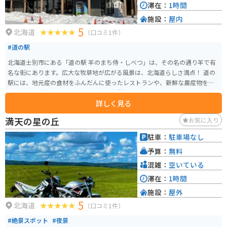
滞在：
1時間
施設：
屋内
5
北海道
（口コミ1件）
#道の駅
北海道士別市にある「道の駅 羊のまち侍・しべつ」は、その名の通り羊で有
名な街にあります。広大な牧草地が広がる風景は、北海道らしさ満点！ 道の
駅には、地元産の食材をふんだんに使ったレストランや、新鮮な農産物を販
売する直売所があり、ドライブ途中の休憩に最適です。特におすすめは、士
詳しく見る
別産の羊肉を使ったジンギスカン。臭みが少なく、柔らかくジューシーな味
わいが楽しめます。また、ソフトクリームやチーズなどの乳製品も人気です。
満天の星の丘
お気に入り
バイクで訪れる際は、広々とした駐車場があるので安心です。道の駅周辺に
は、羊と触れ合える観光牧場や、雄大な自然を満喫できるキャンプ場など、
駐車：
駐車場なし
見どころもたくさんあります。士別市街地にも近く、宿泊施設や飲食店も充
予算：
無料
実しているので、ツーリングの拠点としてもおすすめです。
混雑：
空いている
滞在：
1時間
施設：
屋外
5
北海道
（口コミ1件）
#絶景スポット
#夜景