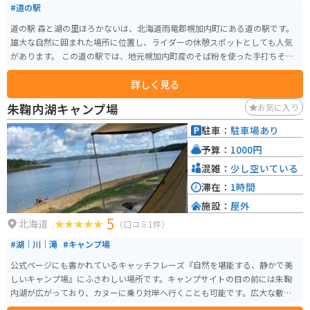
#道の駅
道の駅 森と湖の里ほろかないは、北海道雨竜郡幌加内町にある道の駅です。
雄大な自然に囲まれた場所に位置し、ライダーの休憩スポットとしても人気
があります。 この道の駅では、地元幌加内町産のそば粉を使った手打ちそば
や、地元でとれた新鮮な農産物を味わうことができます。特に、幌加内町は
詳しく見る
日本一のそばの生産量を誇る町として知られており、風味豊かなそばは絶品
です。お土産にそばを購入することもできます。 また、道の駅の隣には「幌
朱鞠内湖キャンプ場
お気に入り
加内町森林公園」が広がっており、パークゴルフ場やキャンプ場、テニスコ
ートなどを楽しむことができます。自然豊かな公園内を散策するのもおすす
駐車：
駐車場あり
めです。 バイクで訪れる際には、駐車場も広く、休憩 facilities も充実してい
予算：
1000円
るので安心です。周辺には、朱鞠内湖や天塩川などの景勝地もあり、ツーリ
ングの拠点としても最適です。
混雑：
少し空いている
滞在：
1時間
施設：
屋外
5
北海道
（口コミ1件）
#湖｜川｜滝
#キャンプ場
公式ページにも書かれているキャッチフレーズ『自然を堪能する、静かで美
しいキャンプ場』にふさわしい場所です。キャンプサイトの目の前には朱鞠
内湖が広がっており、カヌーに乗り対岸へ行くことも可能です。広大な敷地
でありながら、野外灯が少ないため天気の良い日には星空を堪能できます。