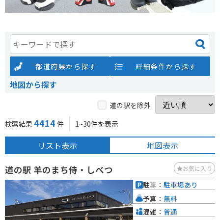
都道府県から探す
詳細条件から探す
地図から探す
道の駅を除外
4414
検索結果
件
1~30件を表示
リスト表示
地図表示
道の駅 羊のまち侍・しべつ
お気に入り
駐車：
駐車場あり
予算：
無料
混雑：
普通