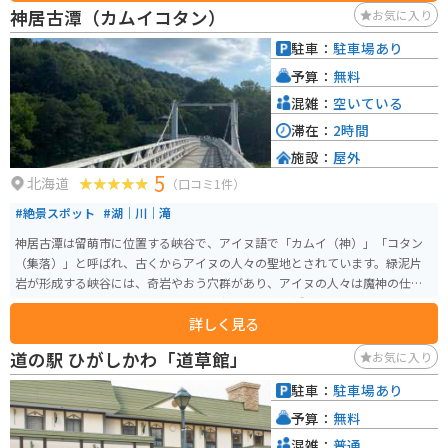
セージを綴るノートが置いてあります。
神居古潭（カムイコタン）
お気に入り
駐車：
駐車場あり
予算：
無料
混雑：
空いている
滞在：
2時間
施設：
屋外
5
北海道
（口コミ1件）
#絶景スポット
#湖｜川｜滝
神居古潭は留萌市に位置する峡谷で、アイヌ語で「カムイ（神）」「コタン
（集落）」と呼ばれ、古くからアイヌの人々の聖地とされています。緑泥片
岩が形成する峡谷には、奇岩やおう穴群があり、アイヌの人々は魔神の仕業
と恐れていたという歴史があります。 峡谷には吊り橋があり、景色を楽しめ
詳しく見る
ます。峡谷は美しい秋の紅葉が見られる名所であり、毎年９月２３日に「こ
たんまつり」を開催し、アイヌ文化の継承が行われています。また、対岸に
道の駅 ひがしかわ「道草館」
お気に入り
はアイヌ以前の人々の集落跡、旧駅舎があり、アイヌ以外の先人たちの生活
の一端を垣間見ることができます。
駐車：
駐車場あり
予算：
無料
混雑：
普通