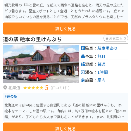
観光牧場の「羊と雲の丘」を超えて西側へ道路を進むと、満天の星の丘にた
どり着きます。星空スポットとして全道一ともうたわれた場所です。 丘では
肉眼でもいくつもの星を見ることができ、天然のプラネタリウムを楽しむこ
とができます。
詳しく見る
道の駅 絵本の里けんぶち
お気に入り
駐車：
駐車場あり
予算：
無料
混雑：
普通
滞在：
1時間
施設：
屋内
5
北海道
（口コミ1件）
#道の駅
北海道のほぼ中央に位置する剣淵町にある「道の駅 絵本の里けんぶち」は、
絵本をテーマにした道の駅です。 館内には、約1万冊の絵本を揃えた「絵本の
館」があり、子どもから大人まで楽しむことができます。 また、剣淵町の特
産品を販売するコーナーや、地元の食材を使ったレストランもあり、休憩に
詳しく見る
も最適です。 バイクで訪れる場合、道の駅には広い駐車場が完備されている