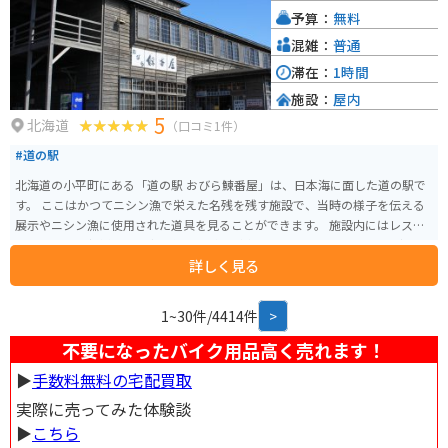
予算：
無料
混雑：
普通
滞在：
1時間
施設：
屋内
5
北海道
（口コミ1件）
#道の駅
北海道の小平町にある「道の駅 おびら鰊番屋」は、日本海に面した道の駅で
す。 ここはかつてニシン漁で栄えた名残を残す施設で、当時の様子を伝える
展示やニシン漁に使用された道具を見ることができます。 施設内にはレスト
ランもあり、新鮮な魚介類を使った料理が楽しめます。特に、ニシンの親子
詳しく見る
丼や焼き魚定食が人気です。また、売店では地元産の海産物の加工品や、お
土産なども販売しています。 バイクで訪れる場合、日本海沿いの道路を走行
することになり、景色が良いのでおすすめです。駐車場も広々としているの
1~30件/4414件
>
で、休憩場所としても最適です。
不要になったバイク用品高く売れます！
▶︎
手数料無料の宅配買取
実際に売ってみた体験談
▶︎
こちら