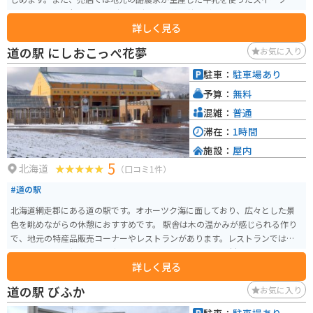
や、おしゃれで便利なガーデニング用品、花の苗などを買うことができま
詳しく見る
す。
道の駅 にしおこっぺ花夢
お気に入り
駐車：
駐車場あり
予算：
無料
混雑：
普通
滞在：
1時間
施設：
屋内
5
北海道
（口コミ1件）
#道の駅
北海道網走郡にある道の駅です。オホーツク海に面しており、広々とした景
色を眺めながらの休憩におすすめです。 駅舎は木の温かみが感じられる作り
で、地元の特産品販売コーナーやレストランがあります。レストランでは、
オホーツク産の新鮮な魚介類を使った料理や、地元産の食材を使ったラーメ
詳しく見る
ンなどが楽しめます。お土産には、ホタテやカニなどの海産物加工品が人気
です。 バイクで訪れる際は、駐車場も広々としているので安心です。周辺は
道の駅 びふか
お気に入り
海岸線が続く道が多く、ツーリングにも最適です。オホーツク海を眺めなが
ら、潮風を感じてみてください。