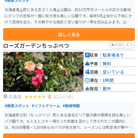
#絶景スポット
北海道滝上町にある芝ざくら滝上公園は、約10万平方メートルの広大な敷地
にピンクの芝桜が一面に咲き誇る美しい公園です。毎年5月上旬から下旬にか
けて見頃を迎え、その鮮やかな色彩と甘い香りが一帯を包み込みます。公園
内で販売している芝桜ソフトクリームは芝桜をイメージしたピンクで華やか
詳しく見る
で写真映えする見た目です。 5月上旬から下旬のシーズン中に「芝ざくらまつ
り」が開催され、様々なイベントやアクティビティが楽しめます。特にヘリ
ローズガーデンちっぷべつ
お気に入り
コプター遊覧飛行は人気で、上空から見下ろす芝桜の絶景は圧巻です。ま
た、ステージイベントや地元の特産品が楽しめる屋台も並びます。公園内に
駐車：
駐車場あり
は遊歩道が整備されており、ゆったりと散策しながら芝桜を鑑賞することが
予算：
無料
できます。さらに、展望台からは公園全体を一望でき、写真撮影スポットとし
ても人気です。アクセスも良く、道の駅「香の里たきのうえ」からも近いた
混雑：
空いている
め、観光の際には便利です。
滞在：
1時間
施設：
屋外
4
北海道
（口コミ1件）
#絶景スポット
#ソフトクリーム
#動植物園
北海道秩父別（ちっぷべつ）町にある道北エリア最大級の規模を誇る美しい
バラ園です。もともとスキー場だった斜面を活かして作られたこの園内に
は、約300種類・3,000株ものバラが咲き誇り、シーズンには町全体が華やか
な香りに包まれます。 斜面を利用した広大な園内には、ギリシャ語で「美し