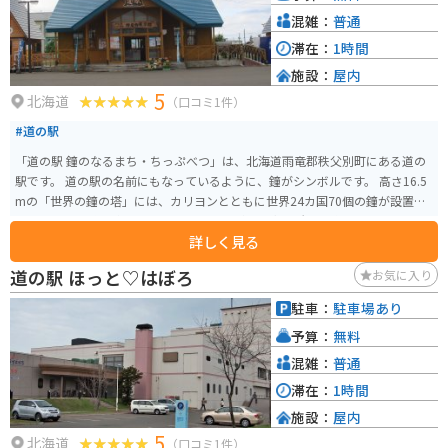
混雑：
普通
滞在：
1時間
施設：
屋内
5
北海道
（口コミ1件）
#道の駅
「道の駅 鐘のなるまち・ちっぷべつ」は、北海道雨竜郡秩父別町にある道の
駅です。 道の駅の名前にもなっているように、鐘がシンボルです。 高さ16.5
mの「世界の鐘の塔」には、カリヨンとともに世界24カ国70個の鐘が設置さ
れています。 施設内には、地元の農産物が並ぶ直売所や、秩父別町の特産品
詳しく見る
であるブロイラーを使った料理が楽しめるレストランがあります。 また、パ
ークゴルフ場や温泉施設も併設されているので、ゆったりと過ごしたい方に
道の駅 ほっと♡はぼろ
お気に入り
もおすすめです。 バイクで訪れる際は、広い駐車場があるので安心です。 道
の駅周辺には、広大な田園風景が広がっているので、ツーリングの休憩にも
駐車：
駐車場あり
最適な場所です。
予算：
無料
混雑：
普通
滞在：
1時間
施設：
屋内
5
北海道
（口コミ1件）