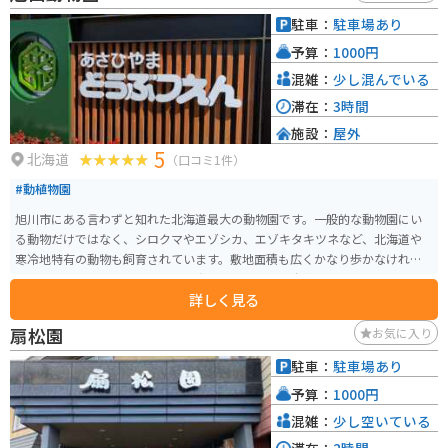
駐車：
駐車場あり
予算：
1000円
混雑：
少し混んでいる
滞在：
3時間
施設：
屋外
5
北海道
（口コミ1件）
#動植物園
旭川市にある言わずと知れた北海道最大の動物園です。一般的な動物園にい
る動物だけではなく、シロクマやエゾシカ、エゾキタキツネなど、北海道や
寒冷地特有の動物も飼育されています。敷地面積も広くかなり歩かなければ
いけませんが、退屈しないほどの動物がいるので、老若男女楽しめるスポッ
詳しく見る
トです。
扇松園
お気に入り
駐車：
駐車場あり
予算：
1000円
混雑：
少し空いている