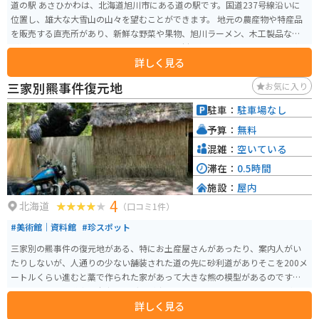
道の駅 あさひかわは、北海道旭川市にある道の駅です。国道237号線沿いに
位置し、雄大な大雪山の山々を望むことができます。 地元の農産物や特産品
を販売する直売所があり、新鮮な野菜や果物、旭川ラーメン、木工製品など
が人気です。また、レストランでは、地元食材を使った料理やスイーツを楽
詳しく見る
しむことができます。 バイクで訪れる場合、駐車場も広く、休憩場所として
も最適です。周辺には、旭山動物園や旭川ラーメン村など、観光スポットも充
三家別羆事件復元地
お気に入り
実しているので、旭川観光の拠点としてもおすすめです。 特に、夏はツーリ
ングを楽しむライダーが多く訪れます。道の駅 あさひかわは、地元の情報収
駐車：
駐車場なし
集の場としても活用できるので、ぜひ立ち寄ってみてください。
予算：
無料
混雑：
空いている
滞在：
0.5時間
施設：
屋内
4
北海道
（口コミ1件）
#美術館｜資料館
#珍スポット
三家別の羆事件の復元地がある、特にお土産屋さんがあったり、案内人がい
たりしないが、人通りの少ない舗装された道の先に砂利道がありそこを200メ
ートルくらい進むと藁で作られた家があって大きな熊の模型があるのですぐ
にわかる。行く道中、本当にヒグマが出るのではないかとドキドキしながら
詳しく見る
行くので夜や朝方は行かない方がいい。藁の家の中には資料やスタンプメッ