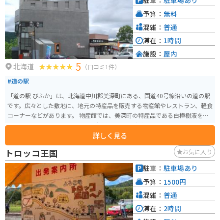
駐車：
駐車場あり
予算：
無料
混雑：
普通
滞在：
1時間
施設：
屋内
5
北海道
（口コミ1件）
#道の駅
「道の駅 びふか」は、北海道中川郡美深町にある、国道40号線沿いの道の駅
です。広々とした敷地に、地元の特産品を販売する物産館やレストラン、軽食
コーナーなどがあります。 物産館では、美深町の特産品である白樺樹液を使
ったジュースやお菓子、地元産の新鮮な野菜などが販売されています。レス
詳しく見る
トランでは、美深産の食材を使った料理を楽しむことができます。 また、道
の駅 びふかには、オートキャンプ場も併設されています。 バイクで訪れる場
トロッコ王国
お気に入り
合、国道40号線を走行すると、道の駅 びふかに到着します。駐車場も広々と
しているので、バイクを停める場所にも困りません。 美深町は、北海道の中
駐車：
駐車場あり
でも特に自然豊かな地域として知られており、周囲には、大自然を満喫でき
予算：
1500円
る観光スポットがたくさんあります。 道の駅 びふかで休憩を挟みながら、ツ
ーリングを楽しむのも良いでしょう。
混雑：
普通
滞在：
2時間