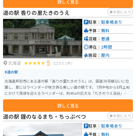
詳しく見る
い」を意味する「カロスの丘展望台」があります。そこから見下ろすバラの
花々と、のどかな秩父別の田園風景が織りなす景色は、まさに北海道らしい
道の駅 香りの里たきのうえ
お気に入り
開放感に溢れています。 散策のお供に欠かせないのが、売店「バラの城ふろ
ーら」で販売されているピンク色のローズソフトクリームです。一口食べる
駐車：
駐車場あり
とバラの優雅な香りがふわっと広がる、この場所ならではのスイーツとして
予算：
無料
人気を集めています。 見頃: 最も華やかなのは7月上旬から中旬です。 入園料:
嬉しいことに入園は無料（協力金受付あり）で、誰でも気軽に訪れることが
混雑：
普通
できます。 アクセス: 旭川や札幌からも車でアクセスしやすく、道の駅「ちっ
滞在：
1時間
ぷべつ」からもすぐ近くです。 広々とした無料駐車場: 園内には広めの無料駐
施設：
屋内
車場が完備されています。
5
北海道
（口コミ1件）
#道の駅
北海道芦別市にある道の駅「香りの里たきのうえ」は、国道38号線沿いに位
置し、夏にはラベンダーが咲き誇る美しい道の駅です。 7月中旬から8月上旬
にかけて見頃を迎えるラベンダーは、約4haの広大な「たきのうえ渓谷」を彩
り、その香りと共に訪れる人々を魅了します。 園内では、ラベンダーの摘み
詳しく見る
取り体験もでき、お土産に持ち帰ることも可能です。 また、地元の特産品を
販売する直売所や、レストランもあり、地元の味覚を楽しむこともできま
道の駅 鐘のなるまち・ちっぷべつ
お気に入り
す。 バイクで訪れる場合、国道38号線は走りやすく、景色も良いのでツーリ
ングにも最適です。 道の駅には広い駐車場も完備されているので、休憩場所
駐車：
駐車場あり
としても利用できます。 周辺には、滝の上公園や芦別温泉など観光スポット
予算：
無料
も多いので、合わせて訪れるのもおすすめです。