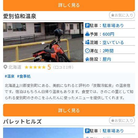
詳しく見る
連休にはソロキャンプを楽しむライダんから、カップルや家族連れのキャン
ピングカーや四輪駆動車がづらりとテントのそばに駐車しています。
愛別協和温泉
お気に入り
駐車：
駐車場あり
予算：
600円
混雑：
空いている
滞在：
2時間
施設：
屋内
5
北海道
（口コミ1件）
#温泉
#食事処
北海道上川郡愛別町にある、美肌になれると評判の「炭酸冷鉱泉」の温泉宿
です。宿泊はもちろん日帰り温泉もあります。食堂では、きのこの里として知
られる愛別町のきのこをふんだんに使ったメニューを提供してくれます。
詳しく見る
パレットヒルズ
お気に入り
駐車：
駐車場あり