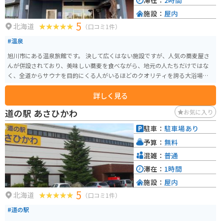
滞在：
2時間
施設：
屋内
5
北海道
（口コミ1件）
#温泉
旭川市にある温泉旅館です。 決して広くはない施設ですが、人気の蕎麦屋さ
んが併設されており、美味しい蕎麦を食べながら、地元の人たちだけではな
く、全道からサウナを目的にくる人がいるほどのクオリティを誇る大浴場で
疲れをとってリフレッシュすることができます。 リラックスできるスペース
詳しく見る
もあるので、日帰りでも宿泊でも楽しめます。
道の駅 あさひかわ
お気に入り
駐車：
駐車場あり
予算：
無料
混雑：
普通
滞在：
1時間
施設：
屋内
5
北海道
（口コミ1件）
#道の駅