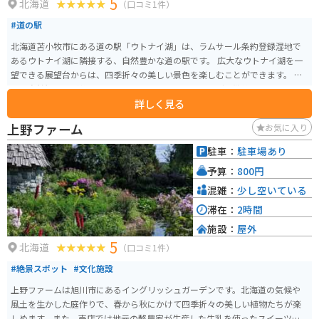
5
北海道
（口コミ1件）
#道の駅
北海道苫小牧市にある道の駅「ウトナイ湖」は、ラムサール条約登録湿地で
あるウトナイ湖に隣接する、自然豊かな道の駅です。 広大なウトナイ湖を一
望できる展望台からは、四季折々の美しい景色を楽しむことができます。 ま
た、自然観察路が整備されており、バードウォッチングや散策に最適です。
詳しく見る
ウトナイ湖に生息する動植物や野鳥について学べるネイチャーセンターもあ
ります。 地元の特産品を販売するショップでは、苫小牧産の新鮮な野菜や果
上野ファーム
お気に入り
物、海産物などを購入できます。 レストランでは、地元食材を使った料理が
楽しめます。 バイクで訪れる場合は、駐車場も広く休憩場所としても最適で
駐車：
駐車場あり
す。 苫小牧市内からも近く、観光の拠点としても便利です。
予算：
800円
混雑：
少し空いている
滞在：
2時間
施設：
屋外
5
北海道
（口コミ1件）
#絶景スポット
#文化施設
上野ファームは旭川市にあるイングリッシュガーデンです。北海道の気候や
風土を生かした庭作りで、春から秋にかけて四季折々の美しい植物たちが楽
しめます。また、売店では地元の酪農家が生産した牛乳を使ったスイーツ