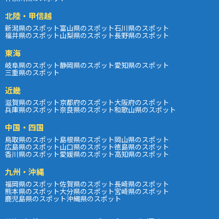
北陸・甲信越
新潟県のスポット
富山県のスポット
石川県のスポット
福井県のスポット
山梨県のスポット
長野県のスポット
東海
岐阜県のスポット
静岡県のスポット
愛知県のスポット
三重県のスポット
近畿
滋賀県のスポット
京都府のスポット
大阪府のスポット
兵庫県のスポット
奈良県のスポット
和歌山県のスポット
中国・四国
鳥取県のスポット
島根県のスポット
岡山県のスポット
広島県のスポット
山口県のスポット
徳島県のスポット
香川県のスポット
愛媛県のスポット
高知県のスポット
九州・沖縄
福岡県のスポット
佐賀県のスポット
長崎県のスポット
熊本県のスポット
大分県のスポット
宮崎県のスポット
鹿児島県のスポット
沖縄県のスポット