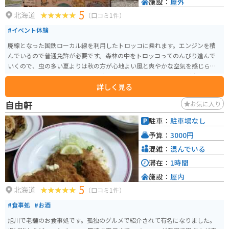
施設：
屋外
5
北海道
（口コミ1件）
#イベント体験
廃線となった国鉄ローカル線を利用したトロッコに乗れます。エンジンを積
んでいるので普通免許が必要です。森林の中をトロッコってのんびり進んで
いくので、虫の多い夏よりは秋の方が心地よい風と爽やかな空気を感じられ
てオススメです。アクセルをベタ踏みすると思いのほかスピードが出るの
詳しく見る
で、それもまた楽しいです。大人から子供まで誰でも楽しめます。
自由軒
お気に入り
駐車：
駐車場なし
予算：
3000円
混雑：
混んでいる
滞在：
1時間
施設：
屋内
5
北海道
（口コミ1件）
#食事処
#お酒
旭川で老舗のお食事処です。孤独のグルメで紹介されて有名になりました。