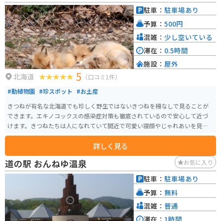
し足を延ばせば、クッチャロ湖など自然豊かな観光スポットも点在している
駐車：
駐車場あり
ので、ツーリングの拠点としても最適です。
予算：
500円
混雑：
少し空いている
滞在：
0.5時間
施設：
屋外
5
北海道
（口コミ1件）
#動植物園
#珍スポット
#お土産
きつねが有名な北海道でも珍しく野生ではないきつねを柵なしで見ることが
できます。エキノコックスの感染症対策も徹底されているので安心して近づ
けます。きつねたちは人になれていて間近で可愛い寝顔やじゃれあいを見せ
てくれます。自分の手でポストカードのような写真を撮影できるのがとても
詳しく見る
魅力的です。
道の駅 おんねゆ温泉
お気に入り
駐車：
駐車場あり
予算：
無料
混雑：
普通
滞在：
1時間