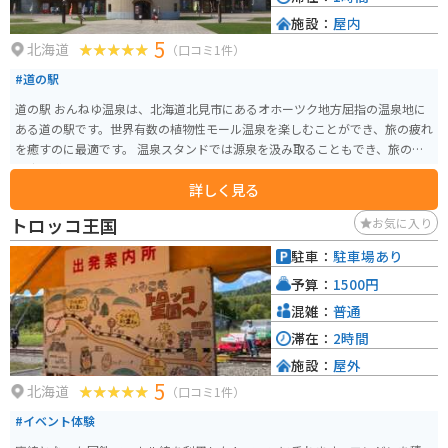
施設：
屋内
5
北海道
（口コミ1件）
#道の駅
道の駅 おんねゆ温泉は、北海道北見市にあるオホーツク地方屈指の温泉地に
ある道の駅です。世界有数の植物性モール温泉を楽しむことができ、旅の疲れ
を癒すのに最適です。 温泉スタンドでは源泉を汲み取ることもでき、旅の思
い出に購入していくのも良いでしょう。また、地元産の農産物や、ここでし
詳しく見る
か味わえないソフトクリームなども販売しており、休憩がてら立ち寄るのに
ぴったりです。 バイクで訪れる場合、駐車場も広く停めやすいので安心で
トロッコ王国
お気に入り
す。周辺には、北きつね牧場や温根湯温泉など観光スポットも点在してお
り、ツーリングの拠点としてもおすすめです。
駐車：
駐車場あり
予算：
1500円
混雑：
普通
滞在：
2時間
施設：
屋外
5
北海道
（口コミ1件）
#イベント体験