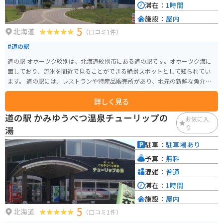
滞在：
1時間
施設：
屋内
5
北海道
（口コミ1件）
#道の駅
道の駅 オホーツク紋別は、北海道紋別市にある道の駅です。オホーツク海に
面しており、流氷を間近で見ることができる絶景スポットとして知られてい
ます。 道の駅には、レストランや特産品販売所があり、地元の新鮮な魚介類
や農産物を味わうことができます。お土産には、紋別産の毛ガニやホタテ、
詳しく見る
クリオネグッズなどが人気です。 バイクで訪れる際は、駐車場も広く停めや
すいので安心です。オホーツク海沿いの道路は、景色が良く、ツーリングに
道の駅 かみゆうべつ温泉チューリップの
お気に入
も最適です。 周辺には、ガリンコ号に乗船できる流氷砕氷船乗り場や、アザ
り
湯
ラシと触れ合えるオホーツクとっかりセンターなど、観光スポットも充実し
ています。少し足を延ばせば、広大なサロマ湖や、北緯45度線モニュメント
駐車：
駐車場あり
など、見どころがたくさんあります。
予算：
無料
混雑：
普通
滞在：
1時間
施設：
屋内
5
北海道
（口コミ1件）