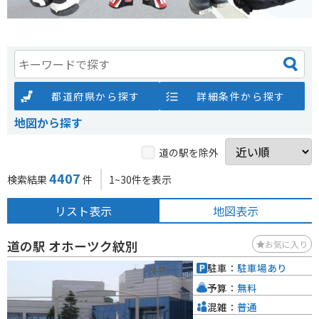
都道府県から探す
詳細条件から探す
地図から探す
道の駅を除外
4407
検索結果
件
1~30件を表示
リスト表示
地図表示
道の駅 オホーツク紋別
お気に入り
駐車：
駐車場あり
予算：
無料
混雑：
普通