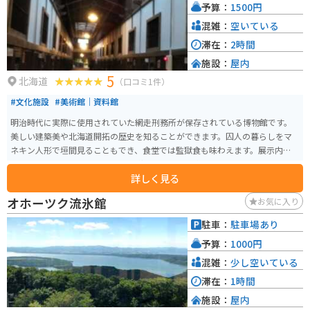
予算：
1500円
しむこともできます。
混雑：
空いている
滞在：
2時間
施設：
屋内
5
北海道
（口コミ1件）
#文化施設
#美術館｜資料館
明治時代に実際に使用されていた網走刑務所が保存されている博物館です。
美しい建築美や北海道開拓の歴史を知ることができます。囚人の暮らしをマ
ネキン人形で垣間見ることもでき、食堂では監獄食も味わえます。展示内容が
わかりやすく面白いので、歴史に詳しくなくても楽しめます。
詳しく見る
オホーツク流氷館
お気に入り
駐車：
駐車場あり
予算：
1000円
混雑：
少し空いている
滞在：
1時間
施設：
屋内