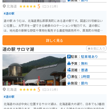
5
北海道
（口コミ1件）
#道の駅
道の駅 おうむは、北海道勇払郡厚真町にある道の駅です。国道235号線沿い
に位置し、太平洋を一望できる絶景のロケーションが魅力です。 道の駅に
は、地元産の新鮮な野菜や果物を販売する農産物直売所や、厚真町の特産品
であるハスカップを使ったスイーツや加工品を販売するショップがありま
詳しく見る
す。 また、レストランでは、地元産の食材を使った料理を楽しむことができ
ます。おすすめは、厚真町産の豚肉を使ったポークソテーや、ハスカップを
道の駅 サロマ湖
お気に入り
使ったソフトクリームです。 バイクで訪れる場合、駐車場は広く、休憩スペ
ースもあるので、ツーリングの休憩スポットとしても最適です。太平洋を一
駐車：
駐車場あり
望できる展望台は、絶好の写真スポットとなっています。 道の駅 おうむは、
予算：
無料
厚真町の魅力を満喫できる道の駅です。
混雑：
普通
滞在：
1時間
施設：
屋内
5
北海道
（口コミ1件）
#道の駅
北海道のほぼ中央に位置するサロマ湖は、北海道最大の湖で、日本でも3番目
の大きさを誇ります。 道の駅 サロマ湖は、そんな雄大なサロマ湖のほぼ中央