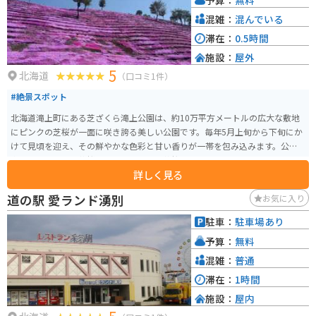
も多いので、合わせて訪れるのもおすすめです。
混雑：
混んでいる
滞在：
0.5時間
施設：
屋外
5
北海道
（口コミ1件）
#絶景スポット
北海道滝上町にある芝ざくら滝上公園は、約10万平方メートルの広大な敷地
にピンクの芝桜が一面に咲き誇る美しい公園です。毎年5月上旬から下旬にか
けて見頃を迎え、その鮮やかな色彩と甘い香りが一帯を包み込みます。公園
内で販売している芝桜ソフトクリームは芝桜をイメージしたピンクで華やか
詳しく見る
で写真映えする見た目です。 5月上旬から下旬のシーズン中に「芝ざくらまつ
り」が開催され、様々なイベントやアクティビティが楽しめます。特にヘリ
道の駅 愛ランド湧別
お気に入り
コプター遊覧飛行は人気で、上空から見下ろす芝桜の絶景は圧巻です。ま
た、ステージイベントや地元の特産品が楽しめる屋台も並びます。公園内に
駐車：
駐車場あり
は遊歩道が整備されており、ゆったりと散策しながら芝桜を鑑賞することが
予算：
無料
できます。さらに、展望台からは公園全体を一望でき、写真撮影スポットとし
ても人気です。アクセスも良く、道の駅「香の里たきのうえ」からも近いた
混雑：
普通
め、観光の際には便利です。
滞在：
1時間
施設：
屋内