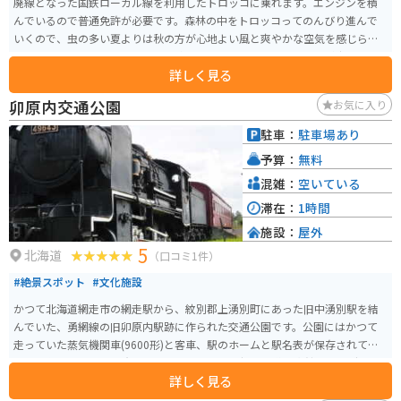
廃線となった国鉄ローカル線を利用したトロッコに乗れます。エンジンを積
んでいるので普通免許が必要です。森林の中をトロッコってのんびり進んで
いくので、虫の多い夏よりは秋の方が心地よい風と爽やかな空気を感じられ
てオススメです。アクセルをベタ踏みすると思いのほかスピードが出るの
詳しく見る
で、それもまた楽しいです。大人から子供まで誰でも楽しめます。
卯原内交通公園
お気に入り
駐車：
駐車場あり
予算：
無料
混雑：
空いている
滞在：
1時間
施設：
屋外
5
北海道
（口コミ1件）
#絶景スポット
#文化施設
かつて北海道網走市の網走駅から、紋別郡上湧別町にあった旧中湧別駅を結
んでいた、勇網線の旧卯原内駅跡に作られた交通公園です。公園にはかつて
走っていた蒸気機関車(9600形)と客車、駅のホームと駅名表が保存されてい
ます。 能取湖の湖畔に存在していて、周辺には網走鉄道記念館やサンゴ草群
詳しく見る
落地などがあります。卯原内交通公園は国道238号線沿いにあるため、車やバ
イクで訪れることができるほか、旧勇網線は一部区間が道道1087号線「オホ