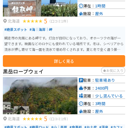
滞在：
1時間
施設：
屋外
5
北海道
（口コミ1件）
#絶景スポット
#海｜海岸｜岬
網走市の先端にある岬です。灯台が目印になっており、オホーツクの海が一
望できます。映画などのロケにも使われている場所です。冬は、シベリアから
流氷が押し寄せて海一面を流氷で埋め尽くされます。夏と冬で全く違う景色
を楽しめます。
詳しく見る
黒岳ロープウェイ
お気に入り
駐車：
駐車場あり
予算：
2400円
混雑：
少し混んでいる
滞在：
3時間
施設：
屋外
5
北海道
（口コミ1件）
#絶景スポット
#絶景ロード
#山｜高原
#食事処
#お土産
#温泉
#カフェ