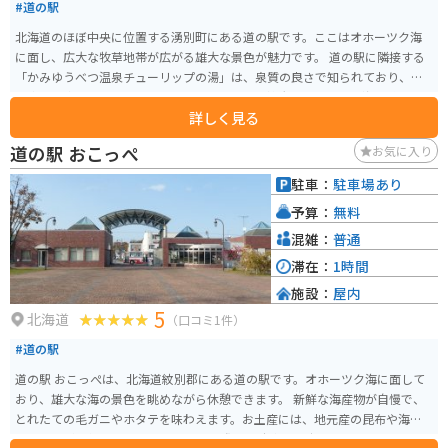
#道の駅
北海道のほぼ中央に位置する湧別町にある道の駅です。ここはオホーツク海
に面し、広大な牧草地帯が広がる雄大な景色が魅力です。 道の駅に隣接する
「かみゆうべつ温泉チューリップの湯」は、泉質の良さで知られており、旅
の疲れを癒すのに最適です。露天風呂からは、雄大なオホーツク海を眺める
詳しく見る
ことができます。また、地元の食材をふんだんに使ったレストランや、特産
品を販売するショップもあります。 バイクで訪れる際は、オホーツク海沿岸
道の駅 おこっぺ
お気に入り
を走る国道238号線がおすすめです。風を感じながら、雄大な景色を楽しむこ
とができます。周辺には、サロマ湖や網走国定公園など、観光スポットも点在
駐車：
駐車場あり
しています。 名産品としては、オホーツク産の新鮮な魚介類や、地元産の牛
予算：
無料
乳を使用したソフトクリームなどがおすすめです。道の駅のショップで購入
することができます。
混雑：
普通
滞在：
1時間
施設：
屋内
5
北海道
（口コミ1件）
#道の駅
道の駅 おこっぺは、北海道紋別郡にある道の駅です。オホーツク海に面して
おり、雄大な海の景色を眺めながら休憩できます。 新鮮な海産物が自慢で、
とれたての毛ガニやホタテを味わえます。お土産には、地元産の昆布や海産
物加工品が人気です。 バイクで訪れる際は、駐車場も広々としているので安