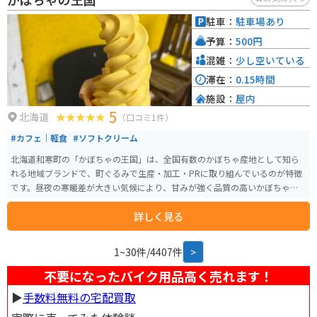
おすすめのエリアです。 剣淵町の特産品としては、絵本の里というだけあっ
て絵本に関連するグッズや、地元産の農産物を使った加工品などが人気で
駐車：
駐車場あり
す。 特に、剣淵町産の大豆を使用した豆腐や豆乳は、濃厚な味わいでおすす
予算：
500円
めです。 道の駅 絵本の里けんぶちは、絵本の世界に浸りながら、地元の美味
しいものを楽しめる場所です。 北海道旅行の際は、ぜひ立ち寄ってみてくだ
混雑：
少し空いている
さい。
滞在：
0.15時間
施設：
屋内
5
北海道
（口コミ1件）
#カフェ｜軽食
#ソフトクリーム
北海道和寒町の「かぼちゃの王国」は、全国有数のかぼちゃ産地として知ら
れる地域ブランドで、町ぐるみで生産・加工・PRに取り組んでいるのが特徴
です。昼夜の寒暖差が大きい気候により、甘みが強く品質の高いかぼちゃが
育ち、収穫期にはイベントや特産品販売も行われ、観光としても楽しめま
詳しく見る
す。 かぼちゃを使ったスイーツや加工品も豊富で、食べ歩きやお土産選びも
魅力のひとつです。のどかな田園風景が広がるエリアで、自然を感じながら
ゆったり過ごせます。バイクで訪れる場合は、北海道らしい開放的な直線道
1~30件/4407件
>
路や景色を楽しめるルートが多く、ツーリングの立ち寄り先としてもおすす
めのスポットです。
不要になったバイク用品高く売れます！
▶︎
手数料無料の宅配買取