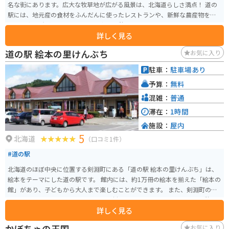
名な街にあります。広大な牧草地が広がる風景は、北海道らしさ満点！ 道の
駅には、地元産の食材をふんだんに使ったレストランや、新鮮な農産物を販
売する直売所があり、ドライブ途中の休憩に最適です。特におすすめは、士
詳しく見る
別産の羊肉を使ったジンギスカン。臭みが少なく、柔らかくジューシーな味
わいが楽しめます。また、ソフトクリームやチーズなどの乳製品も人気です。
道の駅 絵本の里けんぶち
お気に入り
バイクで訪れる際は、広々とした駐車場があるので安心です。道の駅周辺に
は、羊と触れ合える観光牧場や、雄大な自然を満喫できるキャンプ場など、
駐車：
駐車場あり
見どころもたくさんあります。士別市街地にも近く、宿泊施設や飲食店も充
予算：
無料
実しているので、ツーリングの拠点としてもおすすめです。
混雑：
普通
滞在：
1時間
施設：
屋内
5
北海道
（口コミ1件）
#道の駅
北海道のほぼ中央に位置する剣淵町にある「道の駅 絵本の里けんぶち」は、
絵本をテーマにした道の駅です。 館内には、約1万冊の絵本を揃えた「絵本の
館」があり、子どもから大人まで楽しむことができます。 また、剣淵町の特
産品を販売するコーナーや、地元の食材を使ったレストランもあり、休憩に
詳しく見る
も最適です。 バイクで訪れる場合、道の駅には広い駐車場が完備されている
ので安心です。 周辺には、美しい田園風景が広がっており、ツーリングにも
かぼちゃの王国
お気に入り