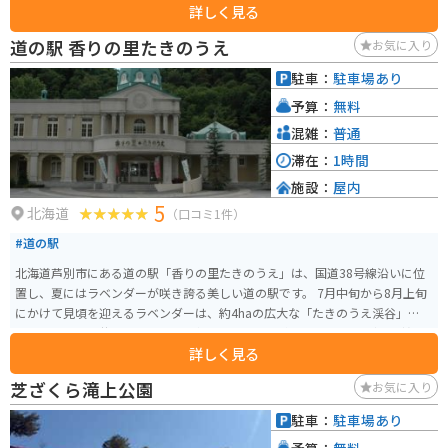
詳しく見る
心です。オホーツク海沿岸をツーリングするライダーにとって、絶景とグルメ
が楽しめるおすすめの休憩スポットです。
道の駅 香りの里たきのうえ
お気に入り
駐車：
駐車場あり
予算：
無料
混雑：
普通
滞在：
1時間
施設：
屋内
5
北海道
（口コミ1件）
#道の駅
北海道芦別市にある道の駅「香りの里たきのうえ」は、国道38号線沿いに位
置し、夏にはラベンダーが咲き誇る美しい道の駅です。 7月中旬から8月上旬
にかけて見頃を迎えるラベンダーは、約4haの広大な「たきのうえ渓谷」を彩
り、その香りと共に訪れる人々を魅了します。 園内では、ラベンダーの摘み
詳しく見る
取り体験もでき、お土産に持ち帰ることも可能です。 また、地元の特産品を
販売する直売所や、レストランもあり、地元の味覚を楽しむこともできま
芝ざくら滝上公園
お気に入り
す。 バイクで訪れる場合、国道38号線は走りやすく、景色も良いのでツーリ
ングにも最適です。 道の駅には広い駐車場も完備されているので、休憩場所
駐車：
駐車場あり
としても利用できます。 周辺には、滝の上公園や芦別温泉など観光スポット
予算：
無料