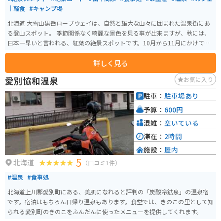
｜軽食
#キャンプ場
北海道 大雪山黒岳ロープウェイは、自然と雄大な山々に囲まれた温泉街にあ
る登山スポット。 季節関係なく綺麗な景色を見る事が出来ますが、秋には、
日本一早いと言われる、紅葉の絶景スポットです。10月から11月にかけて最
高の景色を見ることができるのでシーズン中は登山客や紅葉狩り客でかなり
詳しく見る
混雑します。 温泉や食事も楽しめるので、普段のストレス生活のリフレッシ
ュに最高のスポットです。
愛別協和温泉
お気に入り
駐車：
駐車場あり
予算：
600円
混雑：
空いている
滞在：
2時間
施設：
屋内
5
北海道
（口コミ1件）
#温泉
#食事処
北海道上川郡愛別町にある、美肌になれると評判の「炭酸冷鉱泉」の温泉宿
です。宿泊はもちろん日帰り温泉もあります。食堂では、きのこの里として知
られる愛別町のきのこをふんだんに使ったメニューを提供してくれます。