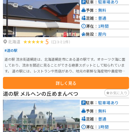
駐車：
駐車場あり
いスポットです。
予算：
無料
混雑：
普通
滞在：
1時間
施設：
屋内
5
北海道
（口コミ1件）
#道の駅
道の駅 流氷街道網走は、北海道網走市にある道の駅です。オホーツク海に面
しており、流氷を間近に見ることができる絶景スポットとして知られていま
す。 道の駅には、レストランや売店があり、地元の新鮮な海産物や農産物を
味わうことができます。お土産も充実しており、旅の思い出にぴったりです。
詳しく見る
バイクで訪れる場合、駐車場は広く、休憩場所としても最適です。オホーツ
ク海沿いの道を走る爽快感は格別です。流氷の時期には、防寒対策をしっか
道の駅 メルヘンの丘めまんべつ
お気に入り
りとしておきましょう。 網走は、流氷以外にも、網走監獄や博物館網走監獄
などの観光スポットがあります。また、網走湖や能取湖など、自然豊かな場所
駐車：
駐車場あり
も魅力です。 網走を訪れた際には、ぜひ道の駅 流氷街道網走に立ち寄ってみ
予算：
無料
てください。
混雑：
普通
滞在：
1時間