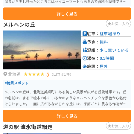
温泉から少し行ったところにはセイコーマートもあるので食料も調達できま
す。景色も良いです。特に明け方の網走湖畔は息をのむ美しさがあります。
詳しく見る
メルヘンの丘
お気に入り
駐車：
駐車場あり
予算：
無料
混雑：
少し空いている
滞在：
0.5時間
施設：
屋外
5
北海道
（口コミ1件）
#絶景スポット
メルヘンの丘は、北海道美瑛町にある美しい風景が広がる丘陵地帯です。丘
の名前は、まるで絵本の中にいるかのようなメルヘンチックな景色から名付
けられました。一面に広がるなだらかな丘には、季節ごとに異なる作物が育
ち、特に夏には緑豊かな農作物や青い空が広がる絶景が楽しめます。映画の
詳しく見る
撮影地にもなっており、広い畑に木が7本生えているのがとても綺麗です。 ま
た、冬には雪が一面を覆い、真っ白な大地と青い空のコントラストが印象的
道の駅 流氷街道網走
お気に入り
です。丘の頂上付近には木々が点在し、そのシルエットが夕焼け時には幻想
的な雰囲気を醸し出します。近くに道の駅もあるので、休憩にもちょうど良