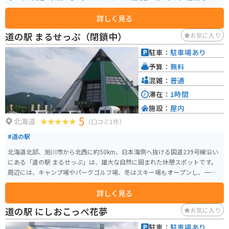
は、遠軽町観光協会があり、観光情報の収集やパンフレットを入手できま
詳しく見る
す。また、地元産の農産物や特産品を販売するショップや、軽食コーナーも
あります。おすすめは、地元産のエゾシカ肉を使った「エゾシカバーガー」
道の駅 まるせっぷ（閉鎖中）
お気に入り
です。 バイクで訪れる場合は、広々とした駐車場があるので安心です。ま
た、休憩スペースも充実しているので、長距離ツーリングの休憩場所として
駐車：
駐車場あり
も最適です。道の駅から網走方面へ少し走ると、濤沸湖という湖があり、白
予算：
無料
鳥などの水鳥を観察することができます。
混雑：
普通
滞在：
1時間
施設：
屋内
5
北海道
（口コミ1件）
#道の駅
北海道北部、旭川市から北西に約50km、日本海側へ抜ける国道239号線沿い
にある「道の駅 まるせっぷ」は、雄大な自然に囲まれた休憩スポットです。
周辺には、キャンプ場やパークゴルフ場、冬はスキー場もオープンし、一年
を通してアウトドアレジャーを楽しむことができます。 特産品は、地元産の
詳しく見る
新鮮な野菜や果物、加工品などが販売されています。なかでも、地元産のそ
ば粉を使った手打ちそばは絶品です。また、レストランでは、地元の食材を
道の駅 にしおこっぺ花夢
お気に入り
ふんだんに使った料理が楽しめます。 バイクで訪れる際は、駐車場も広く、
休憩スペースも充実しているので、 longツーリングの休憩地点としても最適
駐車：
駐車場あり