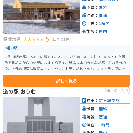
です。 道の駅 まるせっぷから、日本海までは約30km。日本海を眺めながら
予算：
無料
のツーリングもおすすめです。
混雑：
普通
滞在：
1時間
施設：
屋内
5
北海道
（口コミ1件）
#道の駅
北海道網走郡にある道の駅です。オホーツク海に面しており、広々とした景
色を眺めながらの休憩におすすめです。 駅舎は木の温かみが感じられる作り
で、地元の特産品販売コーナーやレストランがあります。レストランでは、
オホーツク産の新鮮な魚介類を使った料理や、地元産の食材を使ったラーメ
詳しく見る
ンなどが楽しめます。お土産には、ホタテやカニなどの海産物加工品が人気
です。 バイクで訪れる際は、駐車場も広々としているので安心です。周辺は
道の駅 おうむ
お気に入り
海岸線が続く道が多く、ツーリングにも最適です。オホーツク海を眺めなが
ら、潮風を感じてみてください。
駐車：
駐車場あり
予算：
無料
混雑：
普通
滞在：
1時間
施設：
屋内