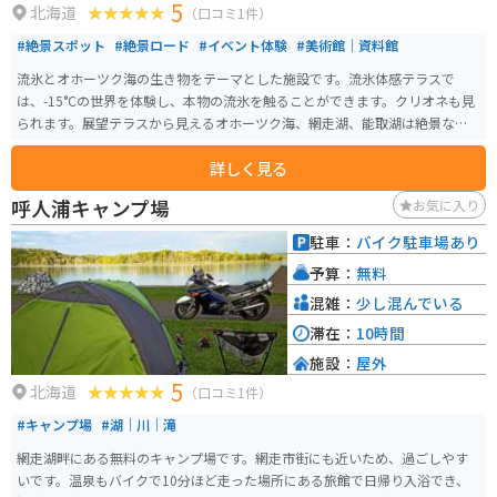
5
北海道
（口コミ1件）
#絶景スポット
#絶景ロード
#イベント体験
#美術館｜資料館
流氷とオホーツク海の生き物をテーマとした施設です。流氷体感テラスで
は、-15°Cの世界を体験し、本物の流氷を触ることができます。クリオネも見
られます。展望テラスから見えるオホーツク海、網走湖、能取湖は絶景なの
で、天気の良い日がオススメです。
詳しく見る
呼人浦キャンプ場
お気に入り
駐車：
バイク駐車場あり
予算：
無料
混雑：
少し混んでいる
滞在：
10時間
施設：
屋外
5
北海道
（口コミ1件）
#キャンプ場
#湖｜川｜滝
網走湖畔にある無料のキャンプ場です。網走市街にも近いため、過ごしやす
いです。温泉もバイクで10分ほど走った場所にある旅館で日帰り入浴でき、