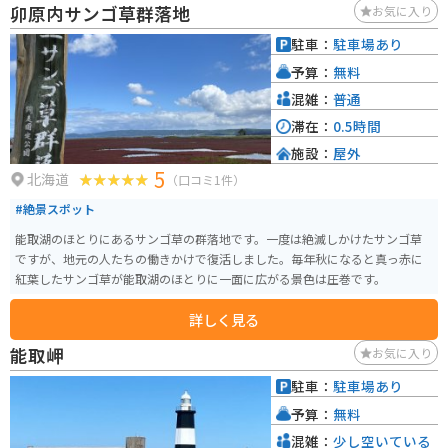
卯原内サンゴ草群落地
お気に入り
ーツク自転車道」となっており、夏のサイクリングスポットとして、様々な
人が訪れます。 またすぐ近くには、温泉やご当地の食事、能取湖の絶景を楽
駐車：
駐車場あり
しむことができる旅館もあるので、静かなところでゆっくりしたいという方
予算：
無料
にはとてもおすすめです。 アクセスは女満別空港から車でおよそ25分、網走
駅から卯原内交通公園の目の前にある、卯原内停留所まで路線バスでおよそ2
混雑：
普通
5分と、免許を持っていない方でも来やすい場所なのでぜひ訪れてみてくださ
滞在：
0.5時間
い。
施設：
屋外
5
北海道
（口コミ1件）
#絶景スポット
能取湖のほとりにあるサンゴ草の群落地です。一度は絶滅しかけたサンゴ草
ですが、地元の人たちの働きかけで復活しました。毎年秋になると真っ赤に
紅葉したサンゴ草が能取湖のほとりに一面に広がる景色は圧巻です。
詳しく見る
能取岬
お気に入り
駐車：
駐車場あり
予算：
無料
混雑：
少し空いている