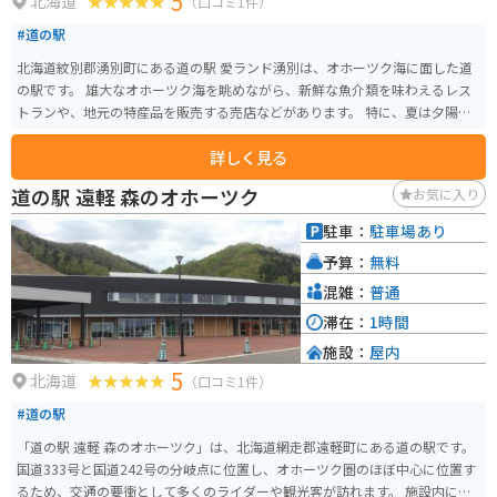
5
北海道
（口コミ1件）
#道の駅
北海道紋別郡湧別町にある道の駅 愛ランド湧別は、オホーツク海に面した道
の駅です。 雄大なオホーツク海を眺めながら、新鮮な魚介類を味わえるレス
トランや、地元の特産品を販売する売店などがあります。 特に、夏は夕陽が
美しく、ライダーにとっては絶好の撮影スポットとなっています。 道の駅に
詳しく見る
は、広々とした駐車場や休憩スペースも完備されているので、ツーリングの
休憩場所としても最適です。 地元名産のホタテやサロマ湖産の牡蠣もおすす
道の駅 遠軽 森のオホーツク
お気に入り
めです。
駐車：
駐車場あり
予算：
無料
混雑：
普通
滞在：
1時間
施設：
屋内
5
北海道
（口コミ1件）
#道の駅
「道の駅 遠軽 森のオホーツク」は、北海道網走郡遠軽町にある道の駅です。
国道333号と国道242号の分岐点に位置し、オホーツク圏のほぼ中心に位置す
るため、交通の要衝として多くのライダーや観光客が訪れます。 施設内に