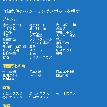
詳細条件からツーリングスポットを探す
ジャンル
絶景スポット
絶景ロード
海｜海岸｜岬
山｜高原
湖｜川｜滝
食事処
道の駅
お土産
神社｜寺院
温泉
文化施設
カフェ｜軽食
商業施設
ソフトクリーム
林道
夜景
イベント体験
宿泊施設
美術館｜資料館
海鮮
ダム
キャンプ場
スイーツ
珍スポット
動植物園
お肉
麺類
お酒
ライダーハウス
東西南北の端
全ての端
日本4端
日本本土4端
北海道4端
本州4端
四国4端
九州4端
季節
春にオススメ
夏にオススメ
秋にオススメ
冬にオススメ
年中オススメ
施設