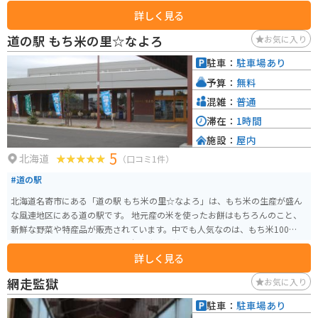
詳しく見る
道の駅 もち米の里☆なよろ
お気に入り
駐車：
駐車場あり
予算：
無料
混雑：
普通
滞在：
1時間
施設：
屋内
5
北海道
（口コミ1件）
#道の駅
北海道名寄市にある「道の駅 もち米の里☆なよろ」は、もち米の生産が盛ん
な風連地区にある道の駅です。 地元産の米を使ったお餅はもちろんのこと、
新鮮な野菜や特産品が販売されています。中でも人気なのは、もち米100%使
用のソフトクリームです。もち米の独特な甘さと風味が感じられる、ここで
詳しく見る
しか味わえないソフトクリームです。 バイクで訪れる場合は、広々とした駐
車場があるので安心です。道の駅には、観光案内所や休憩スペースも併設さ
網走監獄
お気に入り
れているので、ツーリングの休憩にも最適な場所です。 周辺には、美しい田
園風景が広がっており、特に夏場は緑一面の稲穂が楽しめます。また、道の
駐車：
駐車場あり
駅から少し足を伸ばせば、ひまわり畑やラベンダー畑など、季節の花々を楽