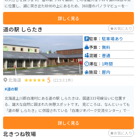
に位置し、湖に突き出た砂州の上にあるため、360度のパノラマビューを楽し
むことができます。 施設内にはサロマ湖の特産品を販売する売店やレストラ
詳しく見る
ンがあり、サロマ湖産の新鮮なホタテやカキなどの魚介類を味わうことがで
きます。 また、道の駅には展望台もあり、サロマ湖を一望できます。 特に、
道の駅 しらたき
お気に入り
夕暮れ時には、空と湖が赤く染まる絶景を見ることができ、多くの観光客が
訪れます。 バイクで訪れる場合、道の駅には広い駐車場が完備されているの
駐車：
駐車場あり
で安心です。 サロマ湖周辺は、信号が少なく、まっすぐな道が続くので、ツ
予算：
無料
ーリングにも最適なエリアです。 道の駅 サロマ湖は、雄大な自然と新鮮な海
の幸を満喫できる、北海道を代表する道の駅の一つです。
混雑：
普通
滞在：
1時間
施設：
屋内
5
北海道
（口コミ1件）
#道の駅
北海道上川郡白滝村にある道の駅 しらたきは、国道333号線沿いに位置す
る、雄大な自然に囲まれた休憩スポットです。 見どころは、なんといっても
「道の駅 しらたき」に併設されている「白滝ジオパーク交流センター」で
す。ここでは、白滝村の地質や化石に関する展示を見学できます。特に、約4
詳しく見る
万年前にこの地で暮らしていた「ナウマンゾウ」の化石は必見です。 バイク
で訪れる際は、駐車場も広く停めやすいので安心です。道の駅周辺には、白
北きつね牧場
お気に入り
滝村特産のそばや山菜を使った料理を提供する飲食店もあります。また、少