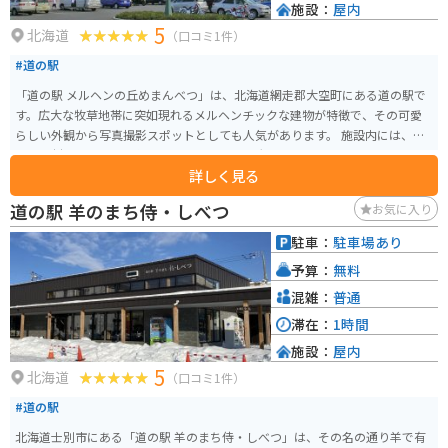
施設：
屋内
5
北海道
（口コミ1件）
#道の駅
「道の駅 メルヘンの丘めまんべつ」は、北海道網走郡大空町にある道の駅で
す。広大な牧草地帯に突如現れるメルヘンチックな建物が特徴で、その可愛
らしい外観から写真撮影スポットとしても人気があります。 施設内には、地
元の食材をふんだんに使ったレストランや、大空町の特産品を販売する売店
詳しく見る
があります。レストランでは、網走管内産の小麦を使ったパンや、地元産の
牛乳を使ったソフトクリームなどが人気です。売店では、大空町の特産品で
道の駅 羊のまち侍・しべつ
お気に入り
あるハスカップを使ったお菓子や、地元産の野菜などが販売されています。
バイクで訪れる場合、道の駅の正面に広々とした駐車場があり、休憩場所と
駐車：
駐車場あり
しても最適です。周辺は広大な景色が広がり、ツーリングにもおすすめです。
予算：
無料
特に、網走方面から知床方面へ抜ける国道391号線は、オホーツク海と広大な
牧草地帯を眺めながら走ることができる絶景ロードとして知られています。
混雑：
普通
滞在：
1時間
施設：
屋内
5
北海道
（口コミ1件）
#道の駅
北海道士別市にある「道の駅 羊のまち侍・しべつ」は、その名の通り羊で有