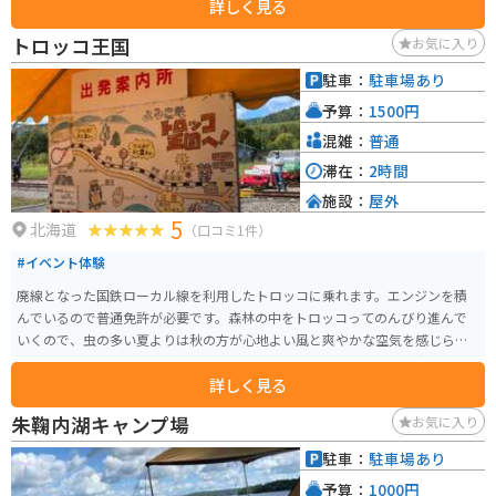
詳しく見る
折々の海の幸を堪能できます。また、苫前町は酪農も盛んなので、濃厚なソ
フトクリームもおすすめです。 バイクで訪れる際は、日本海沿いの道路を走
トロッコ王国
お気に入り
行するのがおすすめです。風を感じながら、海岸線を走る爽快感は格別です。
道の駅には、広々とした駐車場と休憩スペースが完備されているので、ツー
駐車：
駐車場あり
リングの休憩地点としても最適です。 周辺には、風力発電の風車が立ち並ぶ
予算：
1500円
「苫前グリーンヒルウインドパーク」や、夕陽の名所として知られる「とま
まえ夕陽ヶ丘展望台」など、観光スポットも点在しています。道の駅を拠点
混雑：
普通
に、周辺の観光も楽しんでみてはいかがでしょうか。
滞在：
2時間
施設：
屋外
5
北海道
（口コミ1件）
#イベント体験
廃線となった国鉄ローカル線を利用したトロッコに乗れます。エンジンを積
んでいるので普通免許が必要です。森林の中をトロッコってのんびり進んで
いくので、虫の多い夏よりは秋の方が心地よい風と爽やかな空気を感じられ
てオススメです。アクセルをベタ踏みすると思いのほかスピードが出るの
詳しく見る
で、それもまた楽しいです。大人から子供まで誰でも楽しめます。
朱鞠内湖キャンプ場
お気に入り
駐車：
駐車場あり
予算：
1000円