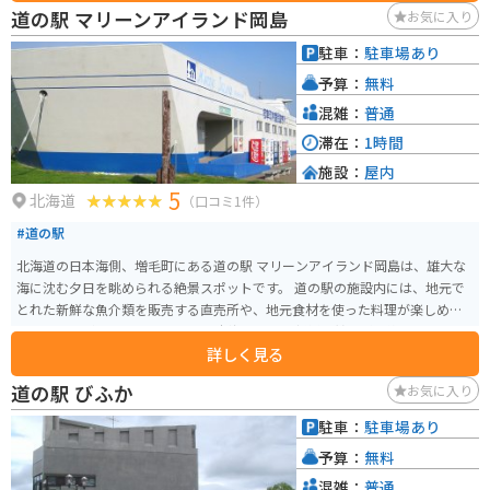
道の駅 マリーンアイランド岡島
お気に入り
駐車：
駐車場あり
予算：
無料
混雑：
普通
滞在：
1時間
施設：
屋内
5
北海道
（口コミ1件）
#道の駅
北海道の日本海側、増毛町にある道の駅 マリーンアイランド岡島は、雄大な
海に沈む夕日を眺められる絶景スポットです。 道の駅の施設内には、地元で
とれた新鮮な魚介類を販売する直売所や、地元食材を使った料理が楽しめる
レストランがあります。 特に、日本海で獲れた新鮮な甘エビは絶品で、お土
詳しく見る
産にもおすすめです。 バイクで訪れる場合、道の駅には広々とした駐車場が
完備されているので安心です。 また、休憩スペースも充実しており、ツーリ
道の駅 びふか
お気に入り
ング途中の休憩場所としても最適です。 マリーンアイランド岡島から増毛市
街地へは、海岸線を走るオロロンラインを走ると、爽快なツーリングを楽し
駐車：
駐車場あり
むことができます。 増毛町は、かつてニシン漁で栄えた歴史があり、ノスタ
予算：
無料
ルジックな街並みが魅力です。
混雑：
普通