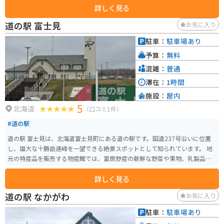
詳しく見る
道の駅 富士見
お気に入り
駐車：
駐車場あり
予算：
無料
混雑：
普通
滞在：
1時間
施設：
屋内
5
北海道
（口コミ1件）
#道の駅
道の駅 富士見は、北海道富⼠⾒町にある道の駅です。国道237号沿いに位置
し、雄大な十勝岳連峰を⼀望できる絶景スポットとして知られています。 地
元の特産品を販売する物産館では、富良野産の新鮮な野菜や果物、乳製品、
ジャムなどが人気です。レストランでは、地元産の食材を使った料理を楽し
詳しく見る
むことができ、中でも「十勝岳カレー」は絶品です。 バイクツーリングで訪
れる場合、駐車場も広く、休憩場所として最適です。道の駅から富良野や美
道の駅 なかがわ
お気に入り
瑛へのアクセスも良く、観光拠点としても便利です。夏にはラベンダー畑、
秋には紅葉など、四季折々の景色を楽しむことができます。 周辺には、十勝
駐車：
駐車場あり
岳温泉や吹上温泉など温泉地も点在しており、ツーリングで疲れた体を癒す