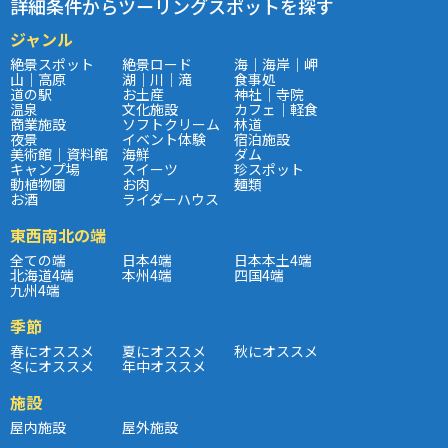
詳細条件からツーリングスポットを探す
ジャンル
絶景スポット
絶景ロード
海｜海岸｜岬
山｜高原
湖｜川｜滝
食事処
道の駅
お土産
神社｜寺院
温泉
文化施設
カフェ｜軽食
商業施設
ソフトクリーム
林道
夜景
イベント体験
宿泊施設
美術館｜資料館
海鮮
ダム
キャンプ場
スイーツ
珍スポット
動植物園
お肉
麺類
お酒
ライダーハウス
東西南北の端
全ての端
日本4端
日本本土4端
北海道4端
本州4端
四国4端
九州4端
季節
春にオススメ
夏にオススメ
秋にオススメ
冬にオススメ
年中オススメ
施設
屋内施設
屋外施設