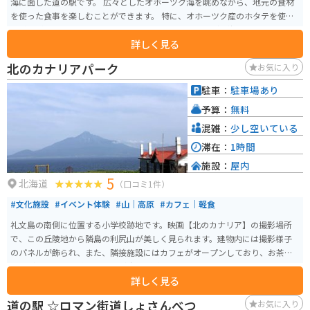
海に面した道の駅です。 広々としたオホーツク海を眺めながら、地元の食材
を使った食事を楽しむことができます。 特に、オホーツク産のホタテを使っ
た料理がおすすめです。 お土産には、ホタテやカニなどの海産物、地元産の
詳しく見る
野菜を使った加工品などが人気です。 バイクで訪れる場合、道の駅には広い
駐車場が完備されているので安心です。 オホーツク海沿いの道は、景色が良
北のカナリアパーク
お気に入り
く、ツーリングにも最適です。 網走市街地からも近いので、観光の拠点とし
ても便利です。
駐車：
駐車場あり
予算：
無料
混雑：
少し空いている
滞在：
1時間
施設：
屋内
5
北海道
（口コミ1件）
#文化施設
#イベント体験
#山｜高原
#カフェ｜軽食
礼文島の南側に位置する小学校跡地です。映画【北のカナリア】の撮影場所
で、この丘陵地から隣島の利尻山が美しく見られます。建物内には撮影様子
のパネルが飾られ、また、隣接施設にはカフェがオープンしており、お茶を
しながら利尻山を眺めることが出来るビューポイントです。
詳しく見る
道の駅 ☆ロマン街道しょさんべつ
お気に入り