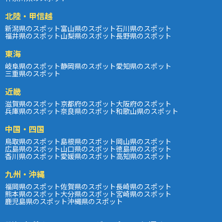
北陸・甲信越
新潟県のスポット
富山県のスポット
石川県のスポット
福井県のスポット
山梨県のスポット
長野県のスポット
東海
岐阜県のスポット
静岡県のスポット
愛知県のスポット
三重県のスポット
近畿
滋賀県のスポット
京都府のスポット
大阪府のスポット
兵庫県のスポット
奈良県のスポット
和歌山県のスポット
中国・四国
鳥取県のスポット
島根県のスポット
岡山県のスポット
広島県のスポット
山口県のスポット
徳島県のスポット
香川県のスポット
愛媛県のスポット
高知県のスポット
九州・沖縄
福岡県のスポット
佐賀県のスポット
長崎県のスポット
熊本県のスポット
大分県のスポット
宮崎県のスポット
鹿児島県のスポット
沖縄県のスポット