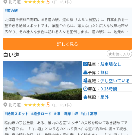
5
北海道
（口コミ1件）
#道の駅
北海道沙流郡日高町にある道の駅、道の駅 サルルン展望台は、日高山脈を一
望できる絶景スポットです。 展望台からは、雄大な山々と広大な牧草地帯が
広がり、その壮大な景色は訪れる人々を圧倒します。 道の駅には、地元の特
産品を販売する売店やレストランがあり、北海道ならではの新鮮な食材を使
詳しく見る
った料理を楽しむことができます。 また、バイクツーリングの休憩スポット
としても人気があり、駐車場も広々としているので、ゆっくりと休憩するこ
白い道
お気に入り
とができます。 周辺には、乗馬体験ができる牧場や、日高山脈を源流とする
沙流川でのカヌー体験など、自然を満喫できるアクティビティも充実してい
駐車：
駐車場なし
ます。
予算：
無料
混雑：
少し空いている
滞在：
0.25時間
施設：
屋外
5
北海道
（口コミ1件）
#絶景スポット
#絶景ロード
#海｜海岸｜岬
#山｜高原
稚内市の宗谷丘陵にある、稚内の名産“ホタテ”の貝殻を砕いて敷き詰めてで
きた道です。 「白い道」という名のとおり真っ白な道が約3㎞に渡って続き、
特に夏の晴れた日には、丘陵の緑・空の青によく映えます。 「白い道」に続