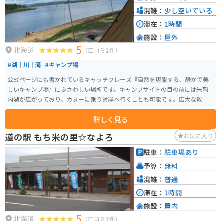
混雑：
少し空いている
滞在：
1時間
施設：
屋外
5
北海道
（口コミ1件）
#湖｜川｜滝
#キャンプ場
公式ページにも書かれているキャッチフレーズ『自然を堪能する、静かで美
しいキャンプ場』にふさわしい場所です。キャンプサイトの目の前には朱鞠
内湖が広がっており、カヌーに乗り対岸へ行くことも可能です。広大な敷地
でありながら、野外灯が少ないため天気の良い日には星空を堪能できます。
詳しく見る
連休にはソロキャンプを楽しむライダんから、カップルや家族連れのキャン
ピングカーや四輪駆動車がづらりとテントのそばに駐車しています。
道の駅 もち米の里☆なよろ
お気に入り
駐車：
駐車場あり
予算：
無料
混雑：
普通
滞在：
1時間
施設：
屋内
5
北海道
（口コミ1件）