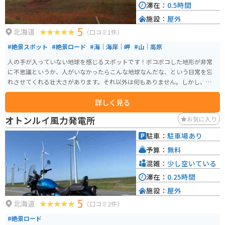
滞在：
0.5時間
施設：
屋外
5
北海道
（口コミ1件）
#絶景スポット
#絶景ロード
#海｜海岸｜岬
#山｜高原
人の手が入っていない地球を感じるスポットです！ボコボコした地形が非常
に不思議というか、人がいなかったらこんな地球なんだな、という日常を忘
れさせてくれる壮大さがあります。それ以外は何もありません。しかし、一
度は訪れて欲しいスポットです。
詳しく見る
オトンルイ風力発電所
お気に入り
駐車：
駐車場あり
予算：
無料
混雑：
少し空いている
滞在：
0.25時間
施設：
屋外
5
北海道
（口コミ2件）
#絶景ロード