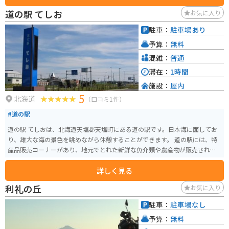
道の駅 てしお
お気に入り
駐車：
駐車場あり
予算：
無料
混雑：
普通
滞在：
1時間
施設：
屋内
5
北海道
（口コミ1件）
#道の駅
道の駅 てしおは、北海道天塩郡天塩町にある道の駅です。日本海に面してお
り、雄大な海の景色を眺めながら休憩することができます。 道の駅には、特
産品販売コーナーがあり、地元でとれた新鮮な魚介類や農産物が販売されて
います。なかでも、天塩町産のしじみを使ったしじみ汁は絶品です。バイクで
詳しく見る
訪れた際には、日本海を眺めながら食べるのも良いでしょう。 また、道の駅
てしお周辺には、天塩川歴史資料館や天塩川温泉など、観光スポットも点在
利礼の丘
お気に入り
しています。少し足を延ばして、観光を楽しむのも良いでしょう。
駐車：
駐車場なし
予算：
無料