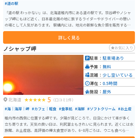
#道の駅
「道の駅 わっかない」は、北海道稚内市にある道の駅です。宗谷岬やノシャ
ップ岬にもほど近く、日本最北端の地に旅するライダーやドライバーの憩い
の場として人気があります。 駅構内には、地元の新鮮な魚介類を販売する
「海鮮工房」や、稚内ブランドの牛乳を使用したソフトクリームが人気の
詳しく見る
「ミルクハウス」などがあります。 また、お土産コーナーも充実しており、
ここでしか買えない限定グッズなども販売しています。 バイクで訪れる場合
ノシャップ岬
お気に入り
は、駐車場も広々としているので安心です。周辺には、日本最北端の地の碑
や宗谷丘陵など、観光スポットも点在しているので、ぜひ立ち寄ってみてく
駐車：
駐車場あり
ださい。
予算：
無料
混雑：
少し空いている
滞在：
0.5時間
施設：
屋外
5
北海道
（口コミ1件）
#海｜海岸｜岬
#カフェ｜軽食
#食事処
#海鮮
#ソフトクリーム
#お土産
稚内市の西側に位置する岬です。夕陽が見どころで、日没にかけて車が多く
立ち寄ります。天気の良い日は、利尻富士もきれいに見られます。近くには水
族館、お土産店、高評価の樺太食堂があり、6~8月ごろは、ウニも食べられま
す。