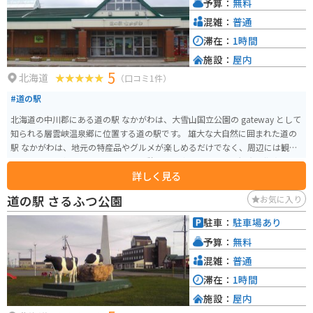
予算：
無料
こともできます。道の駅 富士見は、雄大な自然と地元の温かさに触れられる
場所です。
混雑：
普通
滞在：
1時間
施設：
屋内
5
北海道
（口コミ1件）
#道の駅
北海道の中川郡にある道の駅 なかがわは、大雪山国立公園の gateway として
知られる層雲峡温泉郷に位置する道の駅です。 雄大な大自然に囲まれた道の
駅 なかがわは、地元の特産品やグルメが楽しめるだけでなく、周辺には観光
スポットも豊富です。 ドライブの休憩に立ち寄るのもよし、観光の拠点とし
詳しく見る
て利用するのもおすすめです。 バイクで訪れる際は、層雲峡の雄大な景色を
眺めながらのツーリングが楽しめます。 道の駅には、バイク専用の駐車場も
道の駅 さるふつ公園
お気に入り
完備されているので安心です。 地元の名産品としては、大雪山系の湧き水を
使用した豆腐や、地元産のそば粉を使ったそばなどが人気です。 また、道の
駐車：
駐車場あり
駅 なかがわから徒歩圏内には、日本の滝百選にも選ばれた流星滝と銀河の滝
予算：
無料
があります。 特に、2つの滝を同時に見ることができる双瀑台からの眺めは圧
巻です。
混雑：
普通
滞在：
1時間
施設：
屋内