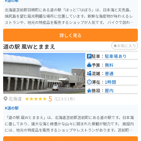
#道の駅
北海道苫前郡羽幌町にある道の駅「ほっと♡はぼろ」は、日本海と天売島、
焼尻島を望む風光明媚な場所に位置しています。新鮮な海産物が味わえるレ
ストランや、地元の特産品を販売するショップが人気です。 バイクで訪れる
際は、駐車場も広く、休憩場所としても最適です。周辺には、夕陽の名所と
詳しく見る
して知られる「はぼろサンセットビーチ」や、奇岩が連なる海岸線が続く
「羽幌シーサイドパーク」など、ツーリングスポットも充実しています。 道
道の駅 風Ｗとままえ
お気に入り
の駅で購入できる羽幌町名産の「甘エビ」は、ぜひお土産にどうぞ。
駐車：
駐車場あり
予算：
無料
混雑：
普通
滞在：
1時間
施設：
屋内
5
北海道
（口コミ1件）
#道の駅
「道の駅 風Ｗとままえ」は、北海道苫前郡苫前町にある道の駅です。日本海
に面しており、雄大な海と緑豊かな山々に囲まれた景観が魅力です。 施設内
には、地元の特産品を販売するショップやレストランがあります。苫前町の
特産品といえば、なんといっても新鮮な海産物！毛ガニやホタテなど、四季