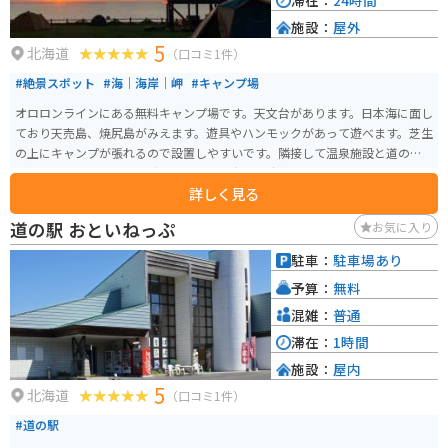
滞在：
24時間
施設：
屋外
5
北海道
（口コミ1件）
#絶景スポット
#海｜海岸｜岬
#キャンプ場
オロロンラインにある無料キャンプ場です。天文台があります。日本海に面し
ており天売島、焼尻島がみえます。遊具やハンモックがあって遊べます。芝生
の上にキャンプが張れるので設置しやすいです。隣接して温泉施設と道の駅
があります。キャンピングカーも入れる大きな駐車場とコテージもあります。
詳しく見る
道の駅☆ロマン街道しょさんべつが併設されているので、休憩やちょっとし
た買い出しなら可能です。
道の駅 おといねっぷ
お気に入り
駐車：
駐車場あり
予算：
無料
混雑：
普通
滞在：
1時間
施設：
屋内
5
北海道
（口コミ1件）
#道の駅