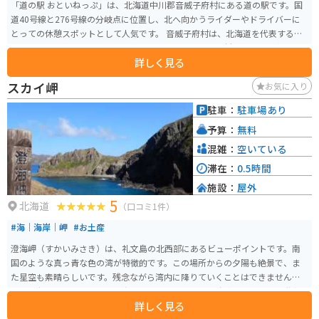
「道の駅 おといねっぷ」は、北海道中川郡音威子府村にある道の駅です。国
道40号線と276号線の分岐点に位置し、北へ向かうライダーやドライバーに
とっての休憩スポットとして人気です。 音威子府村は、北海道を代表する木
工の町として知られています。道の駅では、地元産の木材を使用した家具や
詳しく見る
工芸品、木のおもちゃなどを販売しており、旅の思い出にぴったりです。ま
た、音威子府そばの専門店もあり、地元産のそば粉を使った風味豊かなそば
スカイ岬
お気に入り
を楽しむことができます。 バイクで訪れる場合、道の駅の広い駐車場を利用
できるので安心です。特に、ツーリングシーズンには多くのライダーが集ま
駐車：
駐車場あり
り、情報交換の場としても賑わいます。周辺には、雄大な自然が広がってお
予算：
無料
り、景観を楽しみながらのツーリングもおすすめです。
混雑：
空いている
滞在：
0.5時間
施設：
屋外
5
北海道
（口コミ1件）
#海｜海岸｜岬
#お土産
澄海岬（すかいみさき）は、礼文島の北西部にあるビューポイントです。南
国のような真っ青な色の湾が特徴的です。この場所からの夕陽も絶景で、ま
た星空も素晴らしいです。残念ながら湾内に降りていくことはできません
が、高台なのであたり一面の海の景色は美しいです。駐車場からすこし階段
詳しく見る
を登る必要があります。