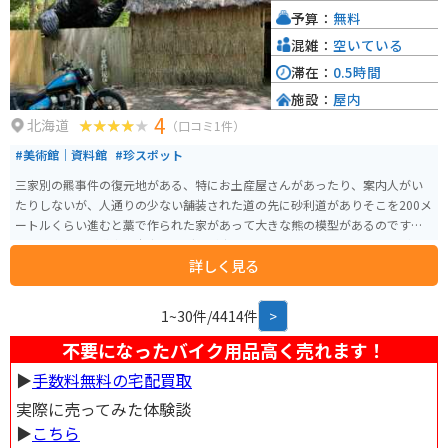
予算：
無料
混雑：
空いている
滞在：
0.5時間
施設：
屋内
4
北海道
（口コミ1件）
#美術館｜資料館
#珍スポット
三家別の羆事件の復元地がある、特にお土産屋さんがあったり、案内人がい
たりしないが、人通りの少ない舗装された道の先に砂利道がありそこを200メ
ートルくらい進むと藁で作られた家があって大きな熊の模型があるのですぐ
にわかる。行く道中、本当にヒグマが出るのではないかとドキドキしながら
詳しく見る
行くので夜や朝方は行かない方がいい。藁の家の中には資料やスタンプメッ
セージを綴るノートが置いてあります。
1~30件/4414件
>
不要になったバイク用品高く売れます！
▶︎
手数料無料の宅配買取
実際に売ってみた体験談
▶︎
こちら