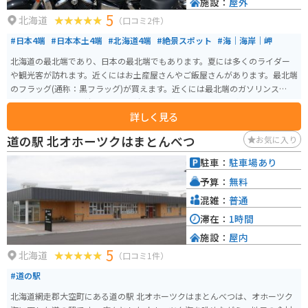
施設：
屋外
5
北海道
（口コミ2件）
#日本4端
#日本本土4端
#北海道4端
#絶景スポット
#海｜海岸｜岬
北海道の最北端であり、日本の最北端でもあります。夏には多くのライダー
や観光客が訪れます。近くにはお土産屋さんやご飯屋さんがあります。最北端
のフラッグ(通称：黒フラッグ)が買えます。近くには最北端のガソリンスタン
ドがあり、そこで給油すると、給油証明書がもらえるので記念にオススメで
詳しく見る
す。
道の駅 北オホーツクはまとんべつ
お気に入り
駐車：
駐車場あり
予算：
無料
混雑：
普通
滞在：
1時間
施設：
屋内
5
北海道
（口コミ1件）
#道の駅
北海道網走郡大空町にある道の駅 北オホーツクはまとんべつは、オホーツク