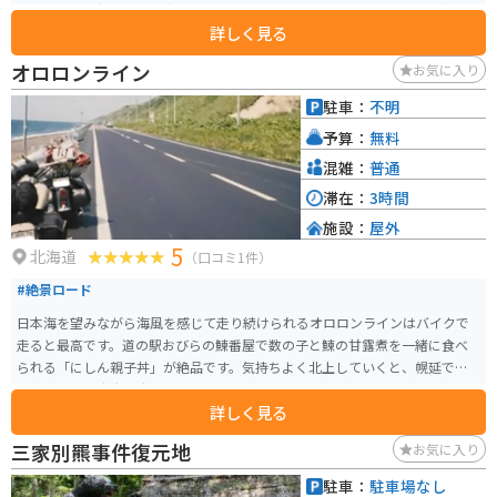
ランもあり、新鮮な魚介類を使った料理が楽しめます。特に、ニシンの親子
詳しく見る
丼や焼き魚定食が人気です。また、売店では地元産の海産物の加工品や、お
土産なども販売しています。 バイクで訪れる場合、日本海沿いの道路を走行
オロロンライン
お気に入り
することになり、景色が良いのでおすすめです。駐車場も広々としているの
で、休憩場所としても最適です。
駐車：
不明
予算：
無料
混雑：
普通
滞在：
3時間
施設：
屋外
5
北海道
（口コミ1件）
#絶景ロード
日本海を望みながら海風を感じて走り続けられるオロロンラインはバイクで
走ると最高です。道の駅おびらの鰊番屋で数の子と鰊の甘露煮を一緒に食べ
られる「にしん親子丼」が絶品です。気持ちよく北上していくと、幌延では
風車があって広大な大地を感じる風景があったりと撮影スポットが目白押し
詳しく見る
です。
三家別羆事件復元地
お気に入り
駐車：
駐車場なし