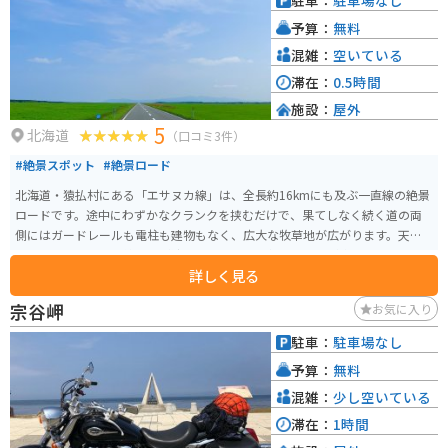
駐車：
駐車場なし
す。
予算：
無料
混雑：
空いている
滞在：
0.5時間
施設：
屋外
5
北海道
（口コミ3件）
#絶景スポット
#絶景ロード
北海道・猿払村にある「エサヌカ線」は、全長約16kmにも及ぶ一直線の絶景
ロードです。途中にわずかなクランクを挟むだけで、果てしなく続く道の両
側にはガードレールも電柱も建物もなく、広大な牧草地が広がります。天気
の良い日には、地平線と空が溶け合うような幻想的な風景が楽しめ、まるで
詳しく見る
世界に自分だけがいるような感覚に。運が良ければ牧草地で鹿の群れに出会
うこともあります。 エサヌカ線がある猿払村は、ホタテの水揚げ量日本一を
宗谷岬
お気に入り
誇る村。近くの「道の駅さるふつ公園」にはキャンプ場や憩いの湯があり、
ホタテ丼やホタテラーメンなど地元グルメも楽しめます。まさに北海道らし
駐車：
駐車場なし
いスケール感と開放感を味わえる、ツーリングに最適な一本です。
予算：
無料
混雑：
少し空いている
滞在：
1時間