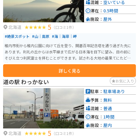
混雑：
空いている
滞在：
0.5時間
施設：
屋外
5
北海道
（口コミ1件）
#絶景スポット
#山｜高原
#海｜海岸｜岬
稚内市街から稚内公園に向けて丘を登り、開基百年記念塔を通り過ぎた先に
あります。利礼の丘からは水平線まで広がる日本海を目下に望み、目の前に
そびえ立つ利尻富士を拝むことができます。試される大地の最果てにたどり
着いたものにしか見られない雄大な景色は、旅人の疲れた体を優しく受け入
詳しく見る
れてくれます。
道の駅 わっかない
お気に入り
駐車：
駐車場あり
予算：
無料
混雑：
普通
滞在：
1時間
施設：
屋内
5
北海道
（口コミ1件）