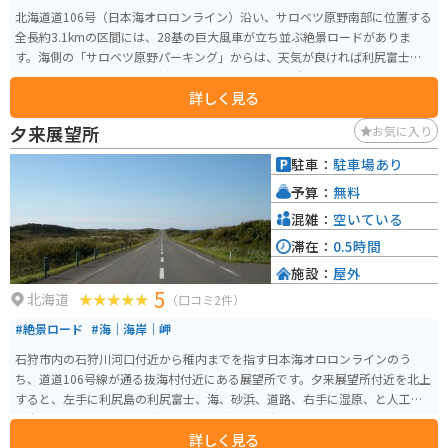
北海道道106号（日本海オロロンライン）沿い、サロベツ原野南部に位置する
全長約3.1kmの区間には、28基の巨大風車が立ち並ぶ絶景ロードがありま
す。海側の「サロベツ原野パーキング」からは、天気が良ければ利尻富士を
望むことも可能。 交通量が少なく、間近で風車の迫力や風を切る音を感じら
詳しく見る
れるスポットで、バイクと風車を一緒に撮れば最高の1枚に。北海道ツーリン
グの定番ルートとして、多くのライダーが訪れる人気の場所です。
夕来展望所
お気に入り
駐車：
駐車場あり
予算：
無料
混雑：
空いている
滞在：
0.5時間
施設：
屋外
5
北海道
（口コミ2件）
#絶景ロード
#海｜海岸｜岬
石狩市内の石狩川河口付近から稚内までを指す日本海オロロンラインのう
ち、道道106号線が通る抜海村付近にある展望所です。夕来展望所付近を北上
すると、左手に利尻島の利尻富士、海、砂浜、道路、右手に湿原、と人工物
が全くないただ地平線が広がる道路が続き、壮大な景色が見られます。
詳しく見る