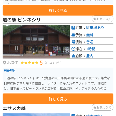
く全長約11㎞の稚内フットパスは牧草地を縫うように伸び、そこから見る景
詳しく見る
色は、海岸沿いの地域ならではの風車群も一望でき、まるで日本ではないか
のような絶景です。 サハリン（旧樺太）や利尻富士、北海道遺産の周氷河地
道の駅 ピンネシリ
お気に入り
形を一望できるパノラマは、一見の価値があります。 バイクでのツーリング
を楽しむこともできます。 車で行く際には、すれ違うのが難しいほどの道幅
駐車：
駐車場あり
ですので、注意が必要です。
予算：
無料
混雑：
普通
滞在：
1時間
施設：
屋内
5
北海道
（口コミ1件）
#道の駅
「道の駅 ピンネシリ」は、北海道の中川郡美深町にある道の駅です。雄大な
自然に囲まれた場所に位置し、ライダーにも人気のスポットです。 周辺に
は、日本最大のピートランドが広がる「松山湿原」や、アイヌの人々の伝説
が残る「ピヤシリ山」など、見どころがたくさんあります。道の駅では、地元
詳しく見る
産の新鮮な野菜や、美深町の特産品である「仁宇布羊羹」などが販売されて
います。 また、レストランでは、地元の食材をふんだんに使った料理を楽し
エサヌカ線
お気に入り
むことができます。バイクで訪れる際は、広々とした駐車場があるので安心
です。周辺の観光情報も入手できるので、ツーリングの拠点としても最適で