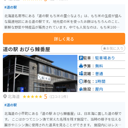
#道の駅
北海道名寄市にある「道の駅 もち米の里☆なよろ」は、もち米の生産が盛ん
な風連地区にある道の駅です。 地元産の米を使ったお餅はもちろんのこと、
新鮮な野菜や特産品が販売されています。中でも人気なのは、もち米100%使
用のソフトクリームです。もち米の独特な甘さと風味が感じられる、ここで
詳しく見る
しか味わえないソフトクリームです。 バイクで訪れる場合は、広々とした駐
車場があるので安心です。道の駅には、観光案内所や休憩スペースも併設さ
道の駅 おびら鰊番屋
お気に入り
れているので、ツーリングの休憩にも最適な場所です。 周辺には、美しい田
園風景が広がっており、特に夏場は緑一面の稲穂が楽しめます。また、道の
駐車：
駐車場あり
駅から少し足を伸ばせば、ひまわり畑やラベンダー畑など、季節の花々を楽
予算：
無料
しむこともできます。
混雑：
普通
滞在：
1時間
施設：
屋内
5
北海道
（口コミ1件）
#道の駅
北海道の小平町にある「道の駅 おびら鰊番屋」は、日本海に面した道の駅で
す。 ここはかつてニシン漁で栄えた名残を残す施設で、当時の様子を伝える
展示やニシン漁に使用された道具を見ることができます。 施設内にはレスト