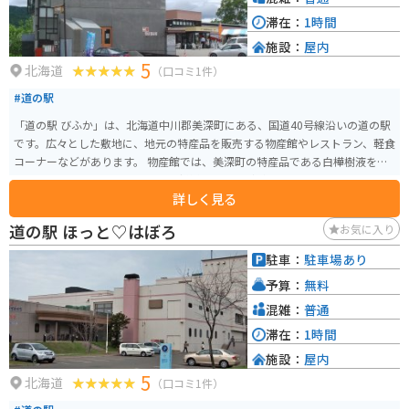
滞在：
1時間
施設：
屋内
5
北海道
（口コミ1件）
#道の駅
「道の駅 びふか」は、北海道中川郡美深町にある、国道40号線沿いの道の駅
です。広々とした敷地に、地元の特産品を販売する物産館やレストラン、軽食
コーナーなどがあります。 物産館では、美深町の特産品である白樺樹液を使
ったジュースやお菓子、地元産の新鮮な野菜などが販売されています。レス
詳しく見る
トランでは、美深産の食材を使った料理を楽しむことができます。 また、道
の駅 びふかには、オートキャンプ場も併設されています。 バイクで訪れる場
道の駅 ほっと♡はぼろ
お気に入り
合、国道40号線を走行すると、道の駅 びふかに到着します。駐車場も広々と
しているので、バイクを停める場所にも困りません。 美深町は、北海道の中
駐車：
駐車場あり
でも特に自然豊かな地域として知られており、周囲には、大自然を満喫でき
予算：
無料
る観光スポットがたくさんあります。 道の駅 びふかで休憩を挟みながら、ツ
ーリングを楽しむのも良いでしょう。
混雑：
普通
滞在：
1時間
施設：
屋内
5
北海道
（口コミ1件）