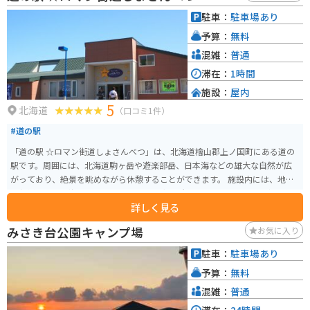
駐車：
駐車場あり
予算：
無料
混雑：
普通
滞在：
1時間
施設：
屋内
5
北海道
（口コミ1件）
#道の駅
「道の駅 ☆ロマン街道しょさんべつ」は、北海道檜山郡上ノ国町にある道の
駅です。周囲には、北海道駒ヶ岳や遊楽部岳、日本海などの雄大な自然が広
がっており、絶景を眺めながら休憩することができます。 施設内には、地元
の新鮮な野菜や海産物を販売する農産物直売所や、上ノ国町産の蕎麦粉を使
詳しく見る
った手打ちそばが味わえるレストランがあります。また、特産品コーナーで
は、地元で人気の昆布製品や、木工品などのお土産を購入することができま
みさき台公園キャンプ場
お気に入り
す。 バイクで訪れる場合、道の駅から眺めることができる日本海の景色は格
別です。駐車場も広く、休憩スペースも充実しているので、ツーリングの休
駐車：
駐車場あり
憩スポットとしても最適です。 周辺には、日本海に面した断崖絶壁の景勝地
予算：
無料
「勝澗海岸」や、国の天然記念物に指定されている「茂津多岬灯塔」など、
見どころもたくさんあります。道の駅を拠点に、周辺の観光スポットを巡っ
混雑：
普通
てみるのもおすすめです。