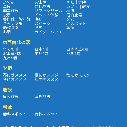
道の駅
お土産
神社｜寺院
温泉
文化施設
カフェ｜軽食
商業施設
ソフトクリーム
林道
夜景
イベント体験
宿泊施設
美術館｜資料館
海鮮
ダム
キャンプ場
スイーツ
珍スポット
動植物園
お肉
麺類
お酒
ライダーハウス
東西南北の端
全ての端
日本4端
日本本土4端
北海道4端
本州4端
四国4端
九州4端
季節
春にオススメ
夏にオススメ
秋にオススメ
冬にオススメ
年中オススメ
施設
屋内施設
屋外施設
料金
無料スポット
有料スポット