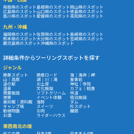
鳥取県のスポット
島根県のスポット
岡山県のスポット
広島県のスポット
山口県のスポット
徳島県のスポット
香川県のスポット
愛媛県のスポット
高知県のスポット
九州・沖縄
福岡県のスポット
佐賀県のスポット
長崎県のスポット
熊本県のスポット
大分県のスポット
宮崎県のスポット
鹿児島県のスポット
沖縄県のスポット
詳細条件からツーリングスポットを探す
ジャンル
絶景スポット
絶景ロード
海｜海岸｜岬
山｜高原
湖｜川｜滝
食事処
道の駅
お土産
神社｜寺院
温泉
文化施設
カフェ｜軽食
商業施設
ソフトクリーム
林道
夜景
イベント体験
宿泊施設
美術館｜資料館
海鮮
ダム
キャンプ場
スイーツ
珍スポット
動植物園
お肉
麺類
お酒
ライダーハウス
東西南北の端
全ての端
日本4端
日本本土4端