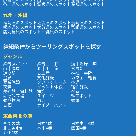
香川県のスポット
愛媛県のスポット
高知県のスポット
九州・沖縄
福岡県のスポット
佐賀県のスポット
長崎県のスポット
熊本県のスポット
大分県のスポット
宮崎県のスポット
鹿児島県のスポット
沖縄県のスポット
詳細条件からツーリングスポットを探す
ジャンル
絶景スポット
絶景ロード
海｜海岸｜岬
山｜高原
湖｜川｜滝
食事処
道の駅
お土産
神社｜寺院
温泉
文化施設
カフェ｜軽食
商業施設
ソフトクリーム
林道
夜景
イベント体験
宿泊施設
美術館｜資料館
海鮮
ダム
キャンプ場
スイーツ
珍スポット
動植物園
お肉
麺類
お酒
ライダーハウス
東西南北の端
全ての端
日本4端
日本本土4端
北海道4端
本州4端
四国4端
九州4端