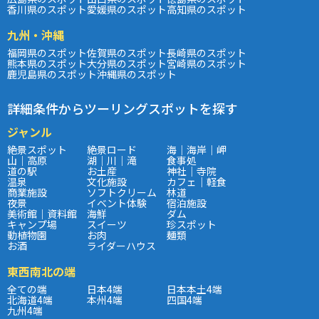
香川県のスポット
愛媛県のスポット
高知県のスポット
九州・沖縄
福岡県のスポット
佐賀県のスポット
長崎県のスポット
熊本県のスポット
大分県のスポット
宮崎県のスポット
鹿児島県のスポット
沖縄県のスポット
詳細条件からツーリングスポットを探す
ジャンル
絶景スポット
絶景ロード
海｜海岸｜岬
山｜高原
湖｜川｜滝
食事処
道の駅
お土産
神社｜寺院
温泉
文化施設
カフェ｜軽食
商業施設
ソフトクリーム
林道
夜景
イベント体験
宿泊施設
美術館｜資料館
海鮮
ダム
キャンプ場
スイーツ
珍スポット
動植物園
お肉
麺類
お酒
ライダーハウス
東西南北の端
全ての端
日本4端
日本本土4端
北海道4端
本州4端
四国4端
九州4端