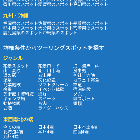
香川県のスポット
愛媛県のスポット
高知県のスポット
九州・沖縄
福岡県のスポット
佐賀県のスポット
長崎県のスポット
熊本県のスポット
大分県のスポット
宮崎県のスポット
鹿児島県のスポット
沖縄県のスポット
詳細条件からツーリングスポットを探す
ジャンル
絶景スポット
絶景ロード
海｜海岸｜岬
山｜高原
湖｜川｜滝
食事処
道の駅
お土産
神社｜寺院
温泉
文化施設
カフェ｜軽食
商業施設
ソフトクリーム
林道
夜景
イベント体験
宿泊施設
美術館｜資料館
海鮮
ダム
キャンプ場
スイーツ
珍スポット
動植物園
お肉
麺類
お酒
ライダーハウス
東西南北の端
全ての端
日本4端
日本本土4端
北海道4端
本州4端
四国4端
九州4端