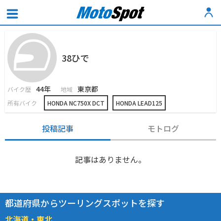
38ひで
44年
東京都
バイク歴
地域
所有バイク
HONDA NC750X DCT
HONDA LEAD125
投稿記事
モトログ
記事はありません。
都道府県からツーリングスポットを探す
北海道・東北