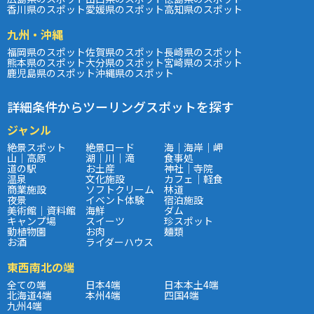
香川県のスポット
愛媛県のスポット
高知県のスポット
九州・沖縄
福岡県のスポット
佐賀県のスポット
長崎県のスポット
熊本県のスポット
大分県のスポット
宮崎県のスポット
鹿児島県のスポット
沖縄県のスポット
詳細条件からツーリングスポットを探す
ジャンル
絶景スポット
絶景ロード
海｜海岸｜岬
山｜高原
湖｜川｜滝
食事処
道の駅
お土産
神社｜寺院
温泉
文化施設
カフェ｜軽食
商業施設
ソフトクリーム
林道
夜景
イベント体験
宿泊施設
美術館｜資料館
海鮮
ダム
キャンプ場
スイーツ
珍スポット
動植物園
お肉
麺類
お酒
ライダーハウス
東西南北の端
全ての端
日本4端
日本本土4端
北海道4端
本州4端
四国4端
九州4端