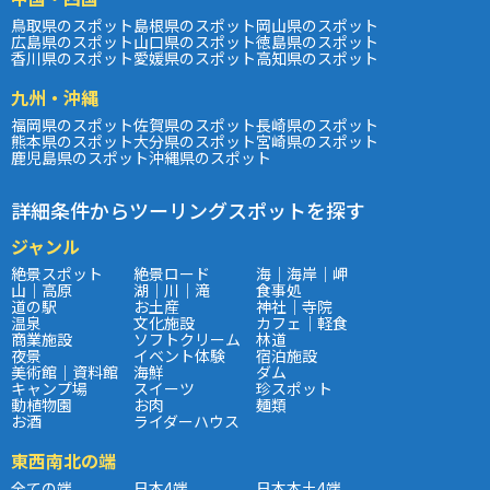
鳥取県のスポット
島根県のスポット
岡山県のスポット
広島県のスポット
山口県のスポット
徳島県のスポット
香川県のスポット
愛媛県のスポット
高知県のスポット
九州・沖縄
福岡県のスポット
佐賀県のスポット
長崎県のスポット
熊本県のスポット
大分県のスポット
宮崎県のスポット
鹿児島県のスポット
沖縄県のスポット
詳細条件からツーリングスポットを探す
ジャンル
絶景スポット
絶景ロード
海｜海岸｜岬
山｜高原
湖｜川｜滝
食事処
道の駅
お土産
神社｜寺院
温泉
文化施設
カフェ｜軽食
商業施設
ソフトクリーム
林道
夜景
イベント体験
宿泊施設
美術館｜資料館
海鮮
ダム
キャンプ場
スイーツ
珍スポット
動植物園
お肉
麺類
お酒
ライダーハウス
東西南北の端
全ての端
日本4端
日本本土4端