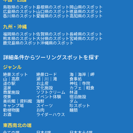
鳥取県のスポット
島根県のスポット
岡山県のスポット
広島県のスポット
山口県のスポット
徳島県のスポット
香川県のスポット
愛媛県のスポット
高知県のスポット
九州・沖縄
福岡県のスポット
佐賀県のスポット
長崎県のスポット
熊本県のスポット
大分県のスポット
宮崎県のスポット
鹿児島県のスポット
沖縄県のスポット
詳細条件からツーリングスポットを探す
ジャンル
絶景スポット
絶景ロード
海｜海岸｜岬
山｜高原
湖｜川｜滝
食事処
道の駅
お土産
神社｜寺院
温泉
文化施設
カフェ｜軽食
商業施設
ソフトクリーム
林道
夜景
イベント体験
宿泊施設
美術館｜資料館
海鮮
ダム
キャンプ場
スイーツ
珍スポット
動植物園
お肉
麺類
お酒
ライダーハウス
東西南北の端
全ての端
日本4端
日本本土4端