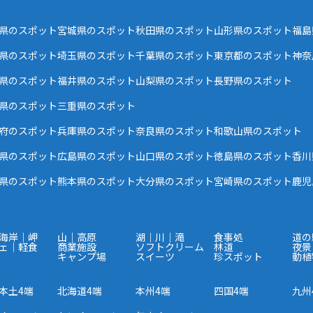
県のスポット
宮城県のスポット
秋田県のスポット
山形県のスポット
福島
県のスポット
埼玉県のスポット
千葉県のスポット
東京都のスポット
神奈
県のスポット
福井県のスポット
山梨県のスポット
長野県のスポット
県のスポット
三重県のスポット
府のスポット
兵庫県のスポット
奈良県のスポット
和歌山県のスポット
県のスポット
広島県のスポット
山口県のスポット
徳島県のスポット
香川
県のスポット
熊本県のスポット
大分県のスポット
宮崎県のスポット
鹿児
海岸｜岬
山｜高原
湖｜川｜滝
食事処
道の
ェ｜軽食
商業施設
ソフトクリーム
林道
夜景
キャンプ場
スイーツ
珍スポット
動植
本土4端
北海道4端
本州4端
四国4端
九州