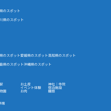
県のスポット
川県のスポット
県のスポット
愛媛県のスポット
高知県のスポット
島県のスポット
沖縄県のスポット
駅
お土産
神社｜寺院
イベント体験
宿泊施設
物園
お肉
麺類
4端