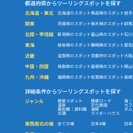
都道府県からツーリングスポットを探す
北海道・東北
北海道のスポット
青森県のスポット
岩手
関東
茨城県のスポット
栃木県のスポット
群馬
北陸・甲信越
新潟県のスポット
富山県のスポット
石川
東海
岐阜県のスポット
静岡県のスポット
愛知
近畿
滋賀県のスポット
京都府のスポット
大阪
中国・四国
鳥取県のスポット
島根県のスポット
岡山
九州・沖縄
福岡県のスポット
佐賀県のスポット
長崎
詳細条件からツーリングスポットを探す
ジャンル
絶景スポット
絶景ロード
海｜
温泉
文化施設
カフ
美術館｜資料館
海鮮
ダム
お酒
ライダーハウス
東西南北の端
全ての端
日本4端
日本