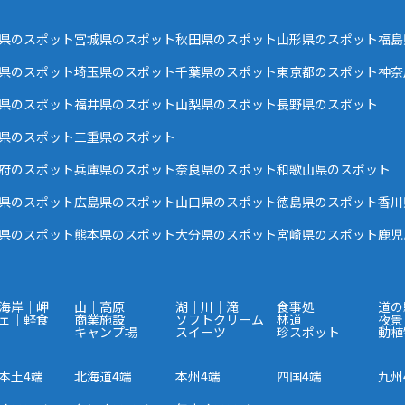
県のスポット
宮城県のスポット
秋田県のスポット
山形県のスポット
福島
県のスポット
埼玉県のスポット
千葉県のスポット
東京都のスポット
神奈
県のスポット
福井県のスポット
山梨県のスポット
長野県のスポット
県のスポット
三重県のスポット
府のスポット
兵庫県のスポット
奈良県のスポット
和歌山県のスポット
県のスポット
広島県のスポット
山口県のスポット
徳島県のスポット
香川
県のスポット
熊本県のスポット
大分県のスポット
宮崎県のスポット
鹿児
海岸｜岬
山｜高原
湖｜川｜滝
食事処
道の
ェ｜軽食
商業施設
ソフトクリーム
林道
夜景
キャンプ場
スイーツ
珍スポット
動植
本土4端
北海道4端
本州4端
四国4端
九州