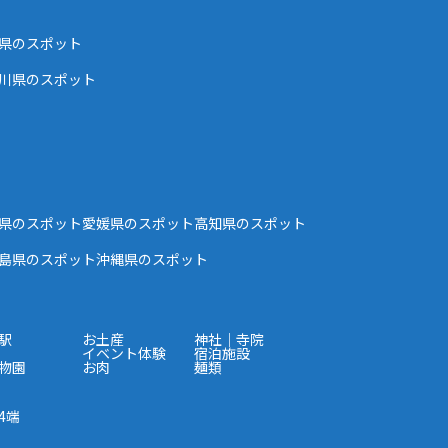
県のスポット
川県のスポット
県のスポット
愛媛県のスポット
高知県のスポット
島県のスポット
沖縄県のスポット
駅
お土産
神社｜寺院
イベント体験
宿泊施設
物園
お肉
麺類
4端