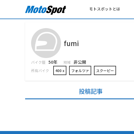
モトスポットとは
fumi
50年
非公開
バイク歴
地域
所有バイク
400 x
フォルツァ
スクーピー
投稿記事