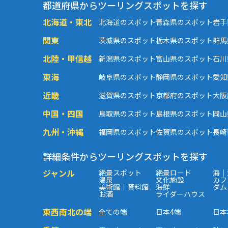
都道府県からツーリングスポットを探す
北海道・東北
北海道のスポット
青森県のスポット
岩手
関東
茨城県のスポット
栃木県のスポット
群馬
北陸・甲信越
新潟県のスポット
富山県のスポット
石川
東海
岐阜県のスポット
静岡県のスポット
愛知
近畿
滋賀県のスポット
京都府のスポット
大阪
中国・四国
鳥取県のスポット
島根県のスポット
岡山
九州・沖縄
福岡県のスポット
佐賀県のスポット
長崎
詳細条件からツーリングスポットを探す
ジャンル
絶景スポット
絶景ロード
海｜
温泉
文化施設
カフ
美術館｜資料館
海鮮
ダム
お酒
ライダーハウス
東西南北の端
全ての端
日本4端
日本