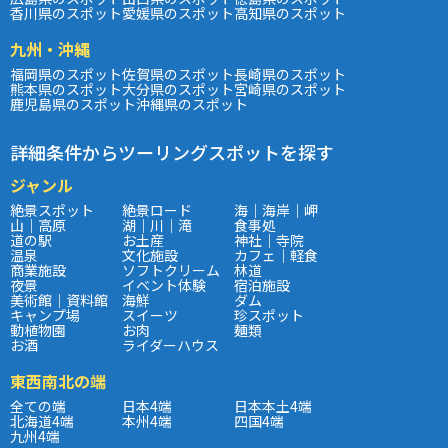
香川県のスポット
愛媛県のスポット
高知県のスポット
九州・沖縄
福岡県のスポット
佐賀県のスポット
長崎県のスポット
熊本県のスポット
大分県のスポット
宮崎県のスポット
鹿児島県のスポット
沖縄県のスポット
詳細条件からツーリングスポットを探す
ジャンル
絶景スポット
絶景ロード
海｜海岸｜岬
山｜高原
湖｜川｜滝
食事処
道の駅
お土産
神社｜寺院
温泉
文化施設
カフェ｜軽食
商業施設
ソフトクリーム
林道
夜景
イベント体験
宿泊施設
美術館｜資料館
海鮮
ダム
キャンプ場
スイーツ
珍スポット
動植物園
お肉
麺類
お酒
ライダーハウス
東西南北の端
全ての端
日本4端
日本本土4端
北海道4端
本州4端
四国4端
九州4端