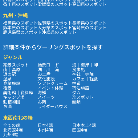
香川県のスポット
愛媛県のスポット
高知県のスポット
九州・沖縄
福岡県のスポット
佐賀県のスポット
長崎県のスポット
熊本県のスポット
大分県のスポット
宮崎県のスポット
鹿児島県のスポット
沖縄県のスポット
詳細条件からツーリングスポットを探す
ジャンル
絶景スポット
絶景ロード
海｜海岸｜岬
山｜高原
湖｜川｜滝
食事処
道の駅
お土産
神社｜寺院
温泉
文化施設
カフェ｜軽食
商業施設
ソフトクリーム
林道
夜景
イベント体験
宿泊施設
美術館｜資料館
海鮮
ダム
キャンプ場
スイーツ
珍スポット
動植物園
お肉
麺類
お酒
ライダーハウス
東西南北の端
全ての端
日本4端
日本本土4端
北海道4端
本州4端
四国4端
九州4端