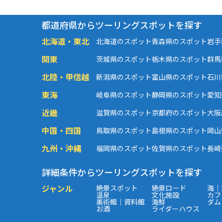
都道府県からツーリングスポットを探す
北海道・東北
北海道のスポット
青森県のスポット
岩手
関東
茨城県のスポット
栃木県のスポット
群馬
北陸・甲信越
新潟県のスポット
富山県のスポット
石川
東海
岐阜県のスポット
静岡県のスポット
愛知
近畿
滋賀県のスポット
京都府のスポット
大阪
中国・四国
鳥取県のスポット
島根県のスポット
岡山
九州・沖縄
福岡県のスポット
佐賀県のスポット
長崎
詳細条件からツーリングスポットを探す
ジャンル
絶景スポット
絶景ロード
海｜
温泉
文化施設
カフ
美術館｜資料館
海鮮
ダム
お酒
ライダーハウス