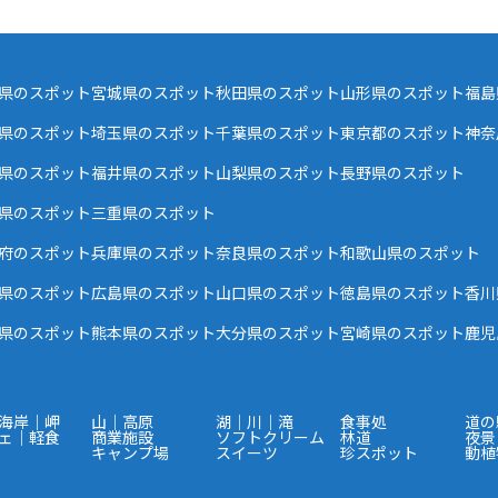
県のスポット
宮城県のスポット
秋田県のスポット
山形県のスポット
福島
県のスポット
埼玉県のスポット
千葉県のスポット
東京都のスポット
神奈
県のスポット
福井県のスポット
山梨県のスポット
長野県のスポット
県のスポット
三重県のスポット
府のスポット
兵庫県のスポット
奈良県のスポット
和歌山県のスポット
県のスポット
広島県のスポット
山口県のスポット
徳島県のスポット
香川
県のスポット
熊本県のスポット
大分県のスポット
宮崎県のスポット
鹿児
海岸｜岬
山｜高原
湖｜川｜滝
食事処
道の
ェ｜軽食
商業施設
ソフトクリーム
林道
夜景
キャンプ場
スイーツ
珍スポット
動植