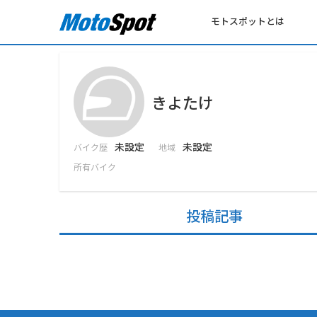
モトスポットとは
きよたけ
未設定
未設定
バイク歴
地域
所有バイク
投稿記事