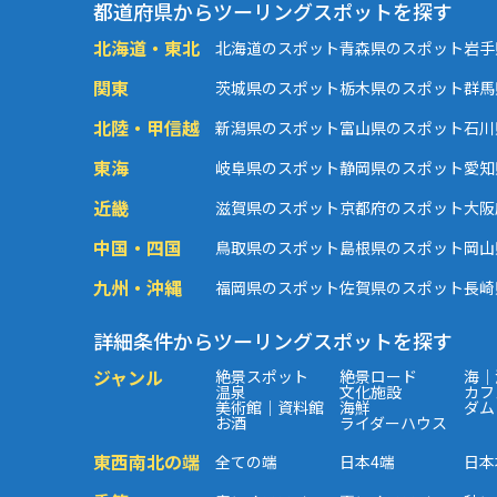
都道府県からツーリングスポットを探す
北海道・東北
北海道のスポット
青森県のスポット
岩手
関東
茨城県のスポット
栃木県のスポット
群馬
北陸・甲信越
新潟県のスポット
富山県のスポット
石川
東海
岐阜県のスポット
静岡県のスポット
愛知
近畿
滋賀県のスポット
京都府のスポット
大阪
中国・四国
鳥取県のスポット
島根県のスポット
岡山
九州・沖縄
福岡県のスポット
佐賀県のスポット
長崎
詳細条件からツーリングスポットを探す
ジャンル
絶景スポット
絶景ロード
海｜
温泉
文化施設
カフ
美術館｜資料館
海鮮
ダム
お酒
ライダーハウス
東西南北の端
全ての端
日本4端
日本