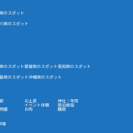
県のスポット
川県のスポット
県のスポット
愛媛県のスポット
高知県のスポット
島県のスポット
沖縄県のスポット
駅
お土産
神社｜寺院
イベント体験
宿泊施設
物園
お肉
麺類
4端