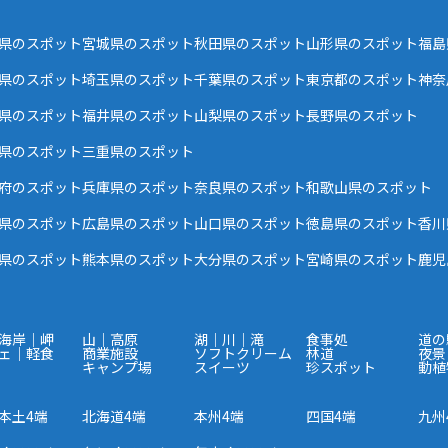
県のスポット
宮城県のスポット
秋田県のスポット
山形県のスポット
福島
県のスポット
埼玉県のスポット
千葉県のスポット
東京都のスポット
神奈
県のスポット
福井県のスポット
山梨県のスポット
長野県のスポット
県のスポット
三重県のスポット
府のスポット
兵庫県のスポット
奈良県のスポット
和歌山県のスポット
県のスポット
広島県のスポット
山口県のスポット
徳島県のスポット
香川
県のスポット
熊本県のスポット
大分県のスポット
宮崎県のスポット
鹿児
海岸｜岬
山｜高原
湖｜川｜滝
食事処
道の
ェ｜軽食
商業施設
ソフトクリーム
林道
夜景
キャンプ場
スイーツ
珍スポット
動植
本土4端
北海道4端
本州4端
四国4端
九州