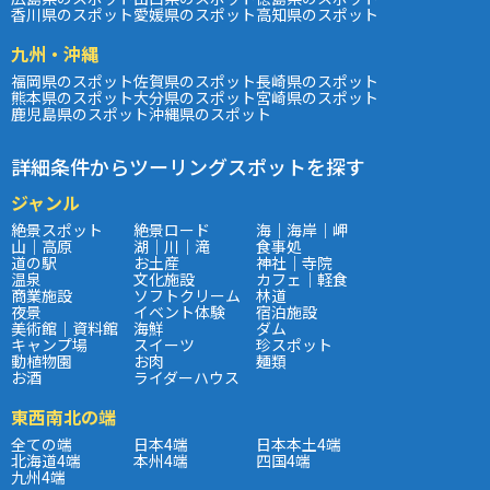
香川県のスポット
愛媛県のスポット
高知県のスポット
九州・沖縄
福岡県のスポット
佐賀県のスポット
長崎県のスポット
熊本県のスポット
大分県のスポット
宮崎県のスポット
鹿児島県のスポット
沖縄県のスポット
詳細条件からツーリングスポットを探す
ジャンル
絶景スポット
絶景ロード
海｜海岸｜岬
山｜高原
湖｜川｜滝
食事処
道の駅
お土産
神社｜寺院
温泉
文化施設
カフェ｜軽食
商業施設
ソフトクリーム
林道
夜景
イベント体験
宿泊施設
美術館｜資料館
海鮮
ダム
キャンプ場
スイーツ
珍スポット
動植物園
お肉
麺類
お酒
ライダーハウス
東西南北の端
全ての端
日本4端
日本本土4端
北海道4端
本州4端
四国4端
九州4端