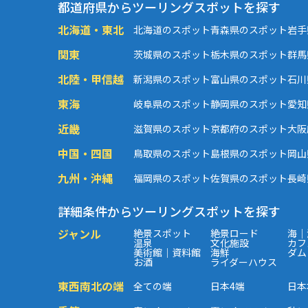
都道府県からツーリングスポットを探す
北海道・東北
北海道のスポット
青森県のスポット
岩手
関東
茨城県のスポット
栃木県のスポット
群馬
北陸・甲信越
新潟県のスポット
富山県のスポット
石川
東海
岐阜県のスポット
静岡県のスポット
愛知
近畿
滋賀県のスポット
京都府のスポット
大阪
中国・四国
鳥取県のスポット
島根県のスポット
岡山
九州・沖縄
福岡県のスポット
佐賀県のスポット
長崎
詳細条件からツーリングスポットを探す
ジャンル
絶景スポット
絶景ロード
海｜
温泉
文化施設
カフ
美術館｜資料館
海鮮
ダム
お酒
ライダーハウス
東西南北の端
全ての端
日本4端
日本