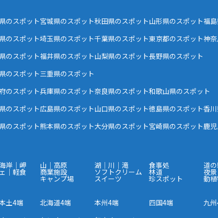
県のスポット
宮城県のスポット
秋田県のスポット
山形県のスポット
福島
県のスポット
埼玉県のスポット
千葉県のスポット
東京都のスポット
神奈
県のスポット
福井県のスポット
山梨県のスポット
長野県のスポット
県のスポット
三重県のスポット
府のスポット
兵庫県のスポット
奈良県のスポット
和歌山県のスポット
県のスポット
広島県のスポット
山口県のスポット
徳島県のスポット
香川
県のスポット
熊本県のスポット
大分県のスポット
宮崎県のスポット
鹿児
海岸｜岬
山｜高原
湖｜川｜滝
食事処
道の
ェ｜軽食
商業施設
ソフトクリーム
林道
夜景
キャンプ場
スイーツ
珍スポット
動植
本土4端
北海道4端
本州4端
四国4端
九州