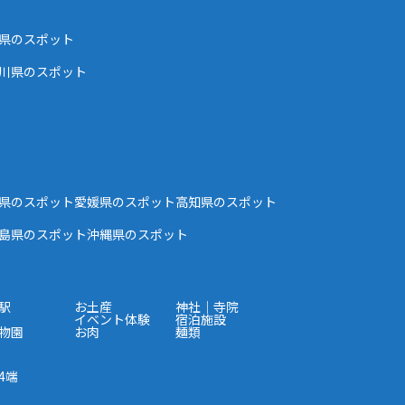
県のスポット
川県のスポット
県のスポット
愛媛県のスポット
高知県のスポット
島県のスポット
沖縄県のスポット
駅
お土産
神社｜寺院
イベント体験
宿泊施設
物園
お肉
麺類
4端