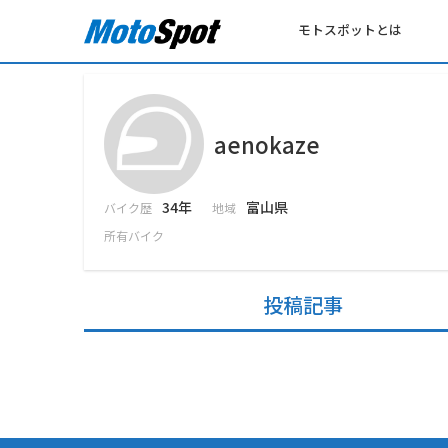
モトスポットとは
aenokaze
34年
富山県
バイク歴
地域
所有バイク
投稿記事