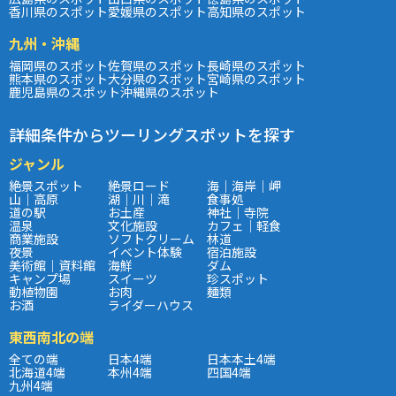
香川県のスポット
愛媛県のスポット
高知県のスポット
九州・沖縄
福岡県のスポット
佐賀県のスポット
長崎県のスポット
熊本県のスポット
大分県のスポット
宮崎県のスポット
鹿児島県のスポット
沖縄県のスポット
詳細条件からツーリングスポットを探す
ジャンル
絶景スポット
絶景ロード
海｜海岸｜岬
山｜高原
湖｜川｜滝
食事処
道の駅
お土産
神社｜寺院
温泉
文化施設
カフェ｜軽食
商業施設
ソフトクリーム
林道
夜景
イベント体験
宿泊施設
美術館｜資料館
海鮮
ダム
キャンプ場
スイーツ
珍スポット
動植物園
お肉
麺類
お酒
ライダーハウス
東西南北の端
全ての端
日本4端
日本本土4端
北海道4端
本州4端
四国4端
九州4端