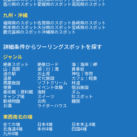
香川県のスポット
愛媛県のスポット
高知県のスポット
九州・沖縄
福岡県のスポット
佐賀県のスポット
長崎県のスポット
熊本県のスポット
大分県のスポット
宮崎県のスポット
鹿児島県のスポット
沖縄県のスポット
詳細条件からツーリングスポットを探す
ジャンル
絶景スポット
絶景ロード
海｜海岸｜岬
山｜高原
湖｜川｜滝
食事処
道の駅
お土産
神社｜寺院
温泉
文化施設
カフェ｜軽食
商業施設
ソフトクリーム
林道
夜景
イベント体験
宿泊施設
美術館｜資料館
海鮮
ダム
キャンプ場
スイーツ
珍スポット
動植物園
お肉
麺類
お酒
ライダーハウス
東西南北の端
全ての端
日本4端
日本本土4端
北海道4端
本州4端
四国4端
九州4端