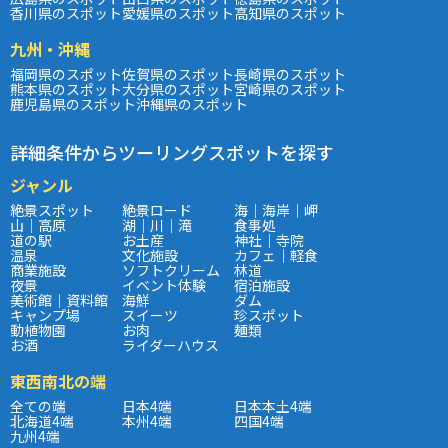
香川県のスポット
愛媛県のスポット
高知県のスポット
九州・沖縄
福岡県のスポット
佐賀県のスポット
長崎県のスポット
熊本県のスポット
大分県のスポット
宮崎県のスポット
鹿児島県のスポット
沖縄県のスポット
詳細条件からツーリングスポットを探す
ジャンル
絶景スポット
絶景ロード
海｜海岸｜岬
山｜高原
湖｜川｜滝
食事処
道の駅
お土産
神社｜寺院
温泉
文化施設
カフェ｜軽食
商業施設
ソフトクリーム
林道
夜景
イベント体験
宿泊施設
美術館｜資料館
海鮮
ダム
キャンプ場
スイーツ
珍スポット
動植物園
お肉
麺類
お酒
ライダーハウス
東西南北の端
全ての端
日本4端
日本本土4端
北海道4端
本州4端
四国4端
九州4端