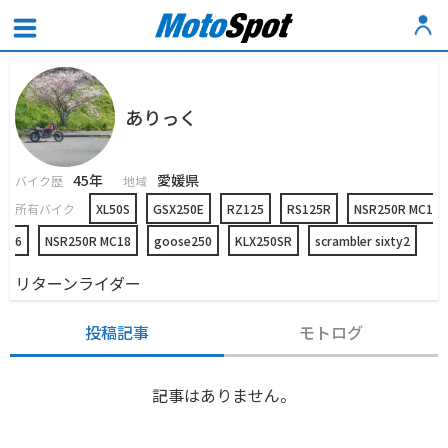
ありっく
45年
愛媛県
バイク歴
地域
所有バイク
XL50S
GSX250E
RZ125
RS125R
NSR250R MC1
6
NSR250R MC18
goose250
KLX250SR
scrambler sixty2
リターンライダー
投稿記事
モトログ
記事はありません。