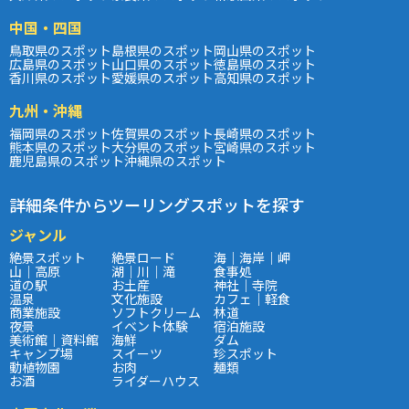
中国・四国
鳥取県のスポット
島根県のスポット
岡山県のスポット
広島県のスポット
山口県のスポット
徳島県のスポット
香川県のスポット
愛媛県のスポット
高知県のスポット
九州・沖縄
福岡県のスポット
佐賀県のスポット
長崎県のスポット
熊本県のスポット
大分県のスポット
宮崎県のスポット
鹿児島県のスポット
沖縄県のスポット
詳細条件からツーリングスポットを探す
ジャンル
絶景スポット
絶景ロード
海｜海岸｜岬
山｜高原
湖｜川｜滝
食事処
道の駅
お土産
神社｜寺院
温泉
文化施設
カフェ｜軽食
商業施設
ソフトクリーム
林道
夜景
イベント体験
宿泊施設
美術館｜資料館
海鮮
ダム
キャンプ場
スイーツ
珍スポット
動植物園
お肉
麺類
お酒
ライダーハウス