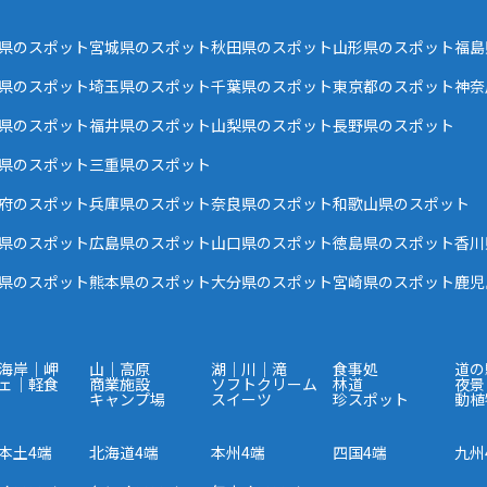
県のスポット
宮城県のスポット
秋田県のスポット
山形県のスポット
福島
県のスポット
埼玉県のスポット
千葉県のスポット
東京都のスポット
神奈
県のスポット
福井県のスポット
山梨県のスポット
長野県のスポット
県のスポット
三重県のスポット
府のスポット
兵庫県のスポット
奈良県のスポット
和歌山県のスポット
県のスポット
広島県のスポット
山口県のスポット
徳島県のスポット
香川
県のスポット
熊本県のスポット
大分県のスポット
宮崎県のスポット
鹿児
海岸｜岬
山｜高原
湖｜川｜滝
食事処
道の
ェ｜軽食
商業施設
ソフトクリーム
林道
夜景
キャンプ場
スイーツ
珍スポット
動植
本土4端
北海道4端
本州4端
四国4端
九州