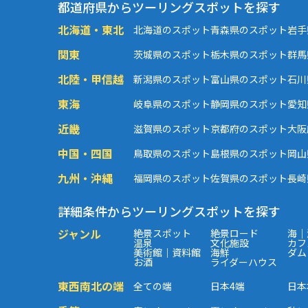
都道府県からツーリングスポットを探す
北海道・東北
北海道のスポット
青森県のスポット
岩手
関東
茨城県のスポット
栃木県のスポット
群馬
北陸・甲信越
新潟県のスポット
富山県のスポット
石川
東海
岐阜県のスポット
静岡県のスポット
愛知
近畿
滋賀県のスポット
京都府のスポット
大阪
中国・四国
鳥取県のスポット
島根県のスポット
岡山
九州・沖縄
福岡県のスポット
佐賀県のスポット
長崎
詳細条件からツーリングスポットを探す
ジャンル
絶景スポット
絶景ロード
海｜
温泉
文化施設
カフ
美術館｜資料館
海鮮
ダム
お酒
ライダーハウス
東西南北の端
全ての端
日本4端
日本