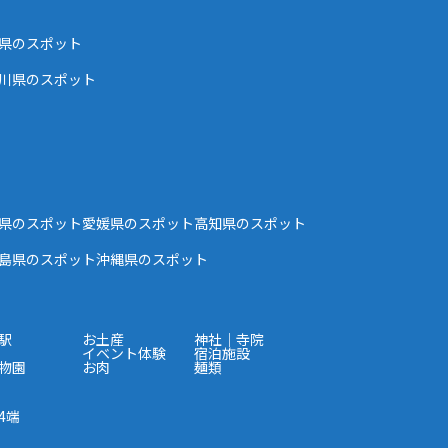
県のスポット
川県のスポット
県のスポット
愛媛県のスポット
高知県のスポット
島県のスポット
沖縄県のスポット
駅
お土産
神社｜寺院
イベント体験
宿泊施設
物園
お肉
麺類
4端