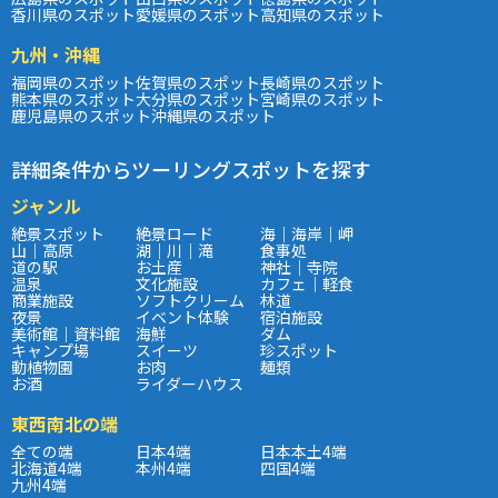
香川県のスポット
愛媛県のスポット
高知県のスポット
九州・沖縄
福岡県のスポット
佐賀県のスポット
長崎県のスポット
熊本県のスポット
大分県のスポット
宮崎県のスポット
鹿児島県のスポット
沖縄県のスポット
詳細条件からツーリングスポットを探す
ジャンル
絶景スポット
絶景ロード
海｜海岸｜岬
山｜高原
湖｜川｜滝
食事処
道の駅
お土産
神社｜寺院
温泉
文化施設
カフェ｜軽食
商業施設
ソフトクリーム
林道
夜景
イベント体験
宿泊施設
美術館｜資料館
海鮮
ダム
キャンプ場
スイーツ
珍スポット
動植物園
お肉
麺類
お酒
ライダーハウス
東西南北の端
全ての端
日本4端
日本本土4端
北海道4端
本州4端
四国4端
九州4端