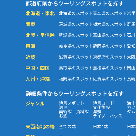
都道府県からツーリングスポットを探す
北海道・東北
北海道のスポット
青森県のスポット
岩手
関東
茨城県のスポット
栃木県のスポット
群馬
北陸・甲信越
新潟県のスポット
富山県のスポット
石川
東海
岐阜県のスポット
静岡県のスポット
愛知
近畿
滋賀県のスポット
京都府のスポット
大阪
中国・四国
鳥取県のスポット
島根県のスポット
岡山
九州・沖縄
福岡県のスポット
佐賀県のスポット
長崎
詳細条件からツーリングスポットを探す
ジャンル
絶景スポット
絶景ロード
海｜
温泉
文化施設
カフ
美術館｜資料館
海鮮
ダム
お酒
ライダーハウス
東西南北の端
全ての端
日本4端
日本