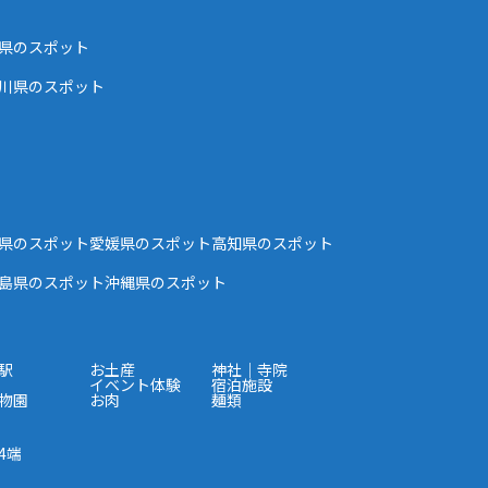
県のスポット
川県のスポット
県のスポット
愛媛県のスポット
高知県のスポット
島県のスポット
沖縄県のスポット
駅
お土産
神社｜寺院
イベント体験
宿泊施設
物園
お肉
麺類
4端