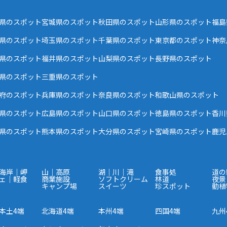
県のスポット
宮城県のスポット
秋田県のスポット
山形県のスポット
福島
県のスポット
埼玉県のスポット
千葉県のスポット
東京都のスポット
神奈
県のスポット
福井県のスポット
山梨県のスポット
長野県のスポット
県のスポット
三重県のスポット
府のスポット
兵庫県のスポット
奈良県のスポット
和歌山県のスポット
県のスポット
広島県のスポット
山口県のスポット
徳島県のスポット
香川
県のスポット
熊本県のスポット
大分県のスポット
宮崎県のスポット
鹿児
海岸｜岬
山｜高原
湖｜川｜滝
食事処
道の
ェ｜軽食
商業施設
ソフトクリーム
林道
夜景
キャンプ場
スイーツ
珍スポット
動植
本土4端
北海道4端
本州4端
四国4端
九州