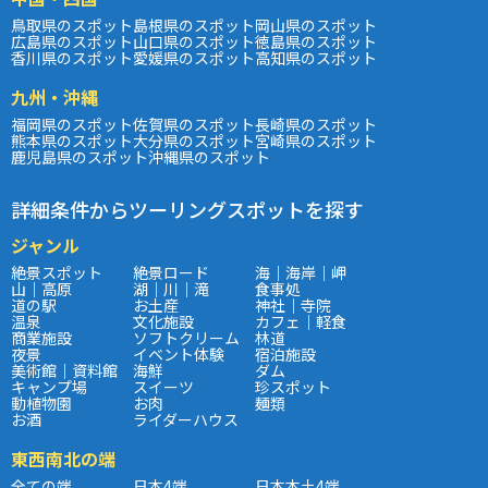
鳥取県のスポット
島根県のスポット
岡山県のスポット
広島県のスポット
山口県のスポット
徳島県のスポット
香川県のスポット
愛媛県のスポット
高知県のスポット
九州・沖縄
福岡県のスポット
佐賀県のスポット
長崎県のスポット
熊本県のスポット
大分県のスポット
宮崎県のスポット
鹿児島県のスポット
沖縄県のスポット
詳細条件からツーリングスポットを探す
ジャンル
絶景スポット
絶景ロード
海｜海岸｜岬
山｜高原
湖｜川｜滝
食事処
道の駅
お土産
神社｜寺院
温泉
文化施設
カフェ｜軽食
商業施設
ソフトクリーム
林道
夜景
イベント体験
宿泊施設
美術館｜資料館
海鮮
ダム
キャンプ場
スイーツ
珍スポット
動植物園
お肉
麺類
お酒
ライダーハウス
東西南北の端
全ての端
日本4端
日本本土4端