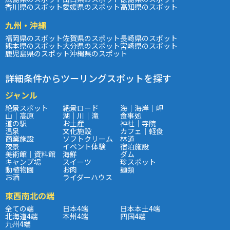
香川県のスポット
愛媛県のスポット
高知県のスポット
九州・沖縄
福岡県のスポット
佐賀県のスポット
長崎県のスポット
熊本県のスポット
大分県のスポット
宮崎県のスポット
鹿児島県のスポット
沖縄県のスポット
詳細条件からツーリングスポットを探す
ジャンル
絶景スポット
絶景ロード
海｜海岸｜岬
山｜高原
湖｜川｜滝
食事処
道の駅
お土産
神社｜寺院
温泉
文化施設
カフェ｜軽食
商業施設
ソフトクリーム
林道
夜景
イベント体験
宿泊施設
美術館｜資料館
海鮮
ダム
キャンプ場
スイーツ
珍スポット
動植物園
お肉
麺類
お酒
ライダーハウス
東西南北の端
全ての端
日本4端
日本本土4端
北海道4端
本州4端
四国4端
九州4端