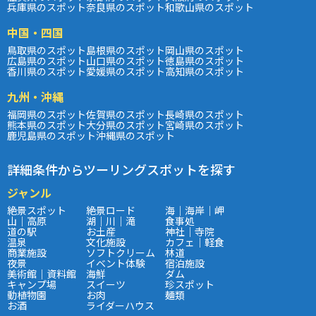
兵庫県のスポット
奈良県のスポット
和歌山県のスポット
中国・四国
鳥取県のスポット
島根県のスポット
岡山県のスポット
広島県のスポット
山口県のスポット
徳島県のスポット
香川県のスポット
愛媛県のスポット
高知県のスポット
九州・沖縄
福岡県のスポット
佐賀県のスポット
長崎県のスポット
熊本県のスポット
大分県のスポット
宮崎県のスポット
鹿児島県のスポット
沖縄県のスポット
詳細条件からツーリングスポットを探す
ジャンル
絶景スポット
絶景ロード
海｜海岸｜岬
山｜高原
湖｜川｜滝
食事処
道の駅
お土産
神社｜寺院
温泉
文化施設
カフェ｜軽食
商業施設
ソフトクリーム
林道
夜景
イベント体験
宿泊施設
美術館｜資料館
海鮮
ダム
キャンプ場
スイーツ
珍スポット
動植物園
お肉
麺類
お酒
ライダーハウス