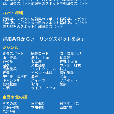
香川県のスポット
愛媛県のスポット
高知県のスポット
九州・沖縄
福岡県のスポット
佐賀県のスポット
長崎県のスポット
熊本県のスポット
大分県のスポット
宮崎県のスポット
鹿児島県のスポット
沖縄県のスポット
詳細条件からツーリングスポットを探す
ジャンル
絶景スポット
絶景ロード
海｜海岸｜岬
山｜高原
湖｜川｜滝
食事処
道の駅
お土産
神社｜寺院
温泉
文化施設
カフェ｜軽食
商業施設
ソフトクリーム
林道
夜景
イベント体験
宿泊施設
美術館｜資料館
海鮮
ダム
キャンプ場
スイーツ
珍スポット
動植物園
お肉
麺類
お酒
ライダーハウス
東西南北の端
全ての端
日本4端
日本本土4端
北海道4端
本州4端
四国4端
九州4端