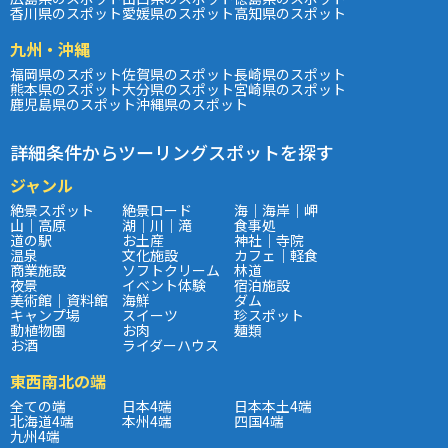
香川県のスポット
愛媛県のスポット
高知県のスポット
九州・沖縄
福岡県のスポット
佐賀県のスポット
長崎県のスポット
熊本県のスポット
大分県のスポット
宮崎県のスポット
鹿児島県のスポット
沖縄県のスポット
詳細条件からツーリングスポットを探す
ジャンル
絶景スポット
絶景ロード
海｜海岸｜岬
山｜高原
湖｜川｜滝
食事処
道の駅
お土産
神社｜寺院
温泉
文化施設
カフェ｜軽食
商業施設
ソフトクリーム
林道
夜景
イベント体験
宿泊施設
美術館｜資料館
海鮮
ダム
キャンプ場
スイーツ
珍スポット
動植物園
お肉
麺類
お酒
ライダーハウス
東西南北の端
全ての端
日本4端
日本本土4端
北海道4端
本州4端
四国4端
九州4端