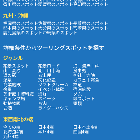
香川県のスポット
愛媛県のスポット
高知県のスポット
九州・沖縄
福岡県のスポット
佐賀県のスポット
長崎県のスポット
熊本県のスポット
大分県のスポット
宮崎県のスポット
鹿児島県のスポット
沖縄県のスポット
詳細条件からツーリングスポットを探す
ジャンル
絶景スポット
絶景ロード
海｜海岸｜岬
山｜高原
湖｜川｜滝
食事処
道の駅
お土産
神社｜寺院
温泉
文化施設
カフェ｜軽食
商業施設
ソフトクリーム
林道
夜景
イベント体験
宿泊施設
美術館｜資料館
海鮮
ダム
キャンプ場
スイーツ
珍スポット
動植物園
お肉
麺類
お酒
ライダーハウス
東西南北の端
全ての端
日本4端
日本本土4端
北海道4端
本州4端
四国4端
九州4端